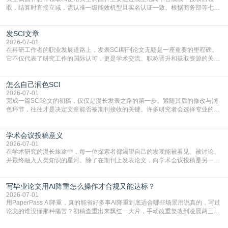
取，结算时直接立减‌，需认准一级能效机型且实名认证一致。根据商务部等七部
门部署的2026年消费品以旧换新政策，全国统一补贴标准，具体操作如下。‌‌‌哪里
能领到补贴首选‌京东APP‌搜索专属口令(如【家电补贴1637】、【国补立省
发SCI文章
4949】等，口令会随活动更新，以页面显示为准)进入补贴专场。淘宝/天猫也可
复制粘贴【8$FKFGgJq
2026-07-01
在科研工作者的职业发展道路上，发表SCI期刊论文无疑是一座重要的里程碑。
它不仅代表了研究工作的国际认可，更是学术交流、职称晋升和获取资源的关键
凭证。然而，对于许多初学者甚至是有经验的研究者来说，这个过程依然充满挑
战与困惑。从选题立意到投稿回应，每一步都需要精心的策略与扎实的工作。本
怎么自己润色SCI
篇AEIC学术交流中心小编就为大家介绍“发SCI文章”。一、精准定位是成功的第
一步发表SCI文章，首要解决的问题是“投
2026-07-01
完成一篇SCI论文的初稿，仅仅是漫长发表之路的第一步。紧随其后的修改与润
色环节，往往才是决定文章能否被期刊接收的关键。许多研究者会选择专业的语
言润色服务，但这并非唯一途径。掌握自我润色的方法与技巧，不仅能提升论文
质量，更能在此过程中深化对学术写作的理解。如何系统、高效地打磨自己的论
学术会议投稿意义
文，使其在语言和学术表达上更符合国际期刊的要求，是每位研究者值得投入学
习的技能。本篇AEIC学术交流中心小编就为大家介
2026-07-01
在学术研究的漫长旅途中，每一位探索者都渴望自己的发现能被看见、被讨论、
并最终融入人类知识的星河。除了在期刊上发表论文，向学术会议投稿是另一个
至关重要且富有活力的环节。它不仅仅是一个提交文稿的动作，更是一扇通往更
广阔学术天地的大门，连接着个体研究与社会网络。本篇AEIC学术交流中心小编
写毕业论文用AI降重怎么操作才合规又能达标？
就为大家介绍“学术会议投稿意义”。一、加速研究成果的传播与反馈学术会议通
常具有周期短、时效性强的特点。相比期刊漫长的
2026-07-01
用PaperPass AI降重，真的能省好多事AI降重到底适合哪些场景用说真的，写过
论文的谁没懂那种痛苦？初稿查重出来飘红一大片，手动改重复改到凌晨两三
点，删了改改了删，重复率还是纹丝不动，截止日期一天天近，整个人都要焦虑