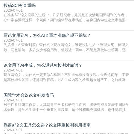
到秃头。这时候靠谱的AI降重真的就是救命稻草，选对工具，半天就能搞定你两
投稿SCI有查重吗
三天都做不完的事。不是所有人都需要用AI降重，但如果你符合下面这些场景，
真的可以试试：初稿写完重复率远超要
2026-07-01
在准备SCI论文投稿的过程中，许多研究者，尤其是初次涉足国际期刊的作者，
心中常会浮现这样一个疑问：期刊编辑部在审稿前，会像国内学位论文审核那
样，先对稿件进行重复率检查吗？这个疑虑关乎学术诚信的底线，也直接影响到
论文的初审通过率。实际上，SCI期刊对重复内容的审查是严谨投稿流程中不可
写论文用到AI，怎么AI查重才准确合规不踩坑？
或缺的一环。本篇AEIC学术交流中心小编就为大家介绍“投稿SCI有查重吗”。
一、查重是标准流程答案是明确的：绝大多数S
2026-07-01
先搞懂：AI查重到底在查什么？现在写论文，谁还没沾过AI？整理大纲、梳理文
献、润色语句，多多少少都会用到。但最近一两年，不管是高校毕业答辩，还是
期刊投稿，对AI生成内容的管控越来越严，只查普通文字重复率已经不够了，必
须加做AI查重。很多人分不清，AI查重和普通查重到底有啥区别？这里说透：普
论文用了AI生成，怎么通过AI检测才靠谱？
通查重查的是你的文字和已公开文献的重复比例，防的是抄袭；AI查重查的是你
的内容里，有多少是AI生成的，防的是过
2026-07-01
现在写论文，为什么一定要做AI检测？不知道你有没有发现，最近这两年，不管
是高校毕业答辩，还是期刊投稿，对AI生成内容的检查越来越严了。之前就听身
边朋友说，初稿用AI整理了文献综述，没做AI检测就交了学校预审，直接被打回
要求修改，还差点被判定学术不规范，真的太冤了。现在国内多数高校和核心期
国际学术会议论文好发表吗
刊，都已经明确出台了相关规定：如果使用AI生成内容辅助写作，必须明确标
注，未标注的AI生成内容会被认定为不符合学
2026-07-01
对于许多科研工作者，尤其是青年学者和研究生而言，将研究成果发表于国际学
术会议，是学术生涯中一个重要的里程碑。这个过程既充满机遇，也伴随着挑
战。面对不同的会议等级、严格的评审标准和激烈的竞争，不少人心中都会产生
疑问：国际学术会议论文到底好不好发表？其价值和难度究竟如何衡量。本篇
靠谱ai论文工具怎么选？论文降重检测实用指南
AEIC学术交流中心小编就为大家介绍“国际学术会议论文好发表吗”。一、会议论
文发表的相对优势与期刊论文相比，国际会议论文的发
2026-07-01