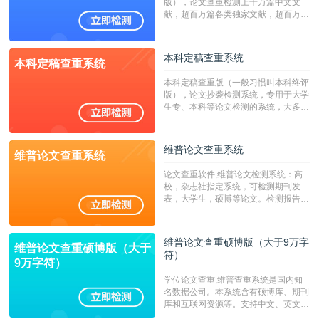
版），论文查重检测上千万篇中文文
献，超百万篇各类独家文献，超百万港
澳台地区学术文献过千万篇英文文献资
源，数亿个中英文互联网资源是全国高
校用来检测硕博论文的系统，检测范围
本科定稿查重系统
本科定稿查重系统
广，数据来源真实，检测算法合理!本
系统含有（学术库与源码库）。（限制
本科定稿查重版（一般习惯叫本科终评
字符数30万）
版），论文抄袭检测系统，专用于大学
生专、本科等论文检测的系统，大多数
专、本科院校使用此检测系统。（限制
字符数6万）
维普论文查重系统
维普论文查重系统
论文查重软件,维普论文检测系统：高
校，杂志社指定系统，可检测期刊发
表，大学生，硕博等论文。检测报告支
持PDF、网页格式，性价比高！--不支
持指定院校！！！
维普论文查重硕博版（大于9万字
维普论文查重硕博版（大于
符）
9万字符）
学位论文查重,维普查重系统是国内知
名数据公司。本系统含有硕博库、期刊
库和互联网资源等。支持中文、英文、
繁体、小语种论文检测，。--不支持指