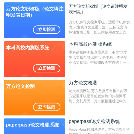
定院校！！！
万方论文职称版（论文请注明发
万方论文职称版（论文请注
表日期）
明发表日期）
万方职称论文检测系统，适用于职称发
表/未发表论文查重，注：上传论文请
标注发表日期，如无则使用论文正式发
表时间；如未公开发表的，则用论文完
成时间作为发表日期。
本科高校内测版系统
本科高校内测版系统
本科高校内测版查重系统，不含”大学
生论文联合对比库“，是专科、本科毕
业论文初稿、中稿修改查重首选！——
不支持验证！！！
万方论文检测
万方论文检测
论文检测网站,万方数据平台推出的万
方查重系统是目前较为热门的检测系
统。究其原因，万方数据通过近年的发
展，在高校中也确立了自己的相应地
位，特别是部分高校直接将其视为毕业
检测系统，其真实性和权威性无可厚
paperpass论文检测系统
非。其次，相对于知网而言，万方检测
paperpass论文检测系统
费用少，上手容易，是学生初次论文查
PaperPass检测系统是北京智齿数汇科
重的推荐系统。