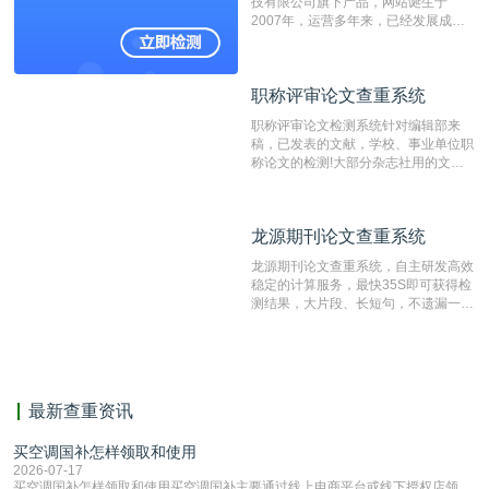
技有限公司旗下产品，网站诞生于
2007年，运营多年来，已经发展成为
国内可信赖的中文原创性检查和预防剽
窃的在线网站。 系统采用自主研发的
动态指纹越级扫描检测技术，该项技术
职称评审论文查重系统
职称评审论文查重系统
检测速度快、精度高，市场反映良好。
职称评审论文检测系统针对编辑部来
稿，已发表的文献，学校、事业单位职
称论文的检测!大部分杂志社用的文献
抄袭检测系统。可检测抄袭与剽窃、伪
造、篡改、不当署名、一稿多投等学术
不端文献，学术不端论文查重可供期刊
龙源期刊论文查重系统
龙源期刊论文查重系统
编辑部检测来稿和已发表的文献,检测
结果和杂志社一致,已发表过的文章检
龙源期刊论文查重系统，自主研发高效
测时注意填写第一作者,才能排除已发
稳定的计算服务，最快35S即可获得检
表文献复制比。（限制字符数1万）
测结果，大片段、长短句，不遗漏一处
相似，区分论文中的正确引用参考文
献。
最新查重资讯
买空调国补怎样领取和使用
2026-07-17
买空调国补怎样领取和使用买空调国补主要通过线上电商平台或线下授权店领