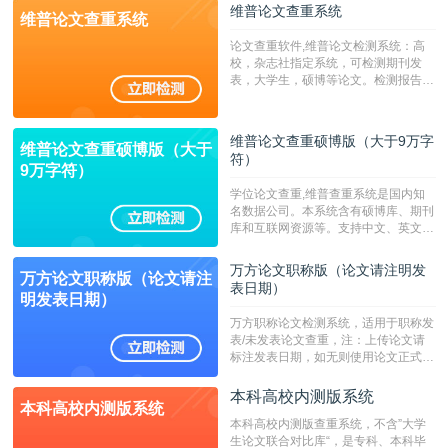
维普论文查重系统
维普论文查重系统
论文查重软件,维普论文检测系统：高
校，杂志社指定系统，可检测期刊发
表，大学生，硕博等论文。检测报告支
持PDF、网页格式，性价比高！--不支
持指定院校！！！
维普论文查重硕博版（大于9万字
维普论文查重硕博版（大于
符）
9万字符）
学位论文查重,维普查重系统是国内知
名数据公司。本系统含有硕博库、期刊
库和互联网资源等。支持中文、英文、
繁体、小语种论文检测，。--不支持指
定院校！！！
万方论文职称版（论文请注明发
万方论文职称版（论文请注
表日期）
明发表日期）
万方职称论文检测系统，适用于职称发
表/未发表论文查重，注：上传论文请
标注发表日期，如无则使用论文正式发
表时间；如未公开发表的，则用论文完
成时间作为发表日期。
本科高校内测版系统
本科高校内测版系统
本科高校内测版查重系统，不含”大学
生论文联合对比库“，是专科、本科毕