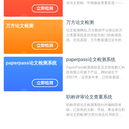
业论文初稿、中稿修改查重首选！——
不支持验证！！！
万方论文检测
万方论文检测
论文检测网站,万方数据平台推出的万
方查重系统是目前较为热门的检测系
统。究其原因，万方数据通过近年的发
展，在高校中也确立了自己的相应地
位，特别是部分高校直接将其视为毕业
检测系统，其真实性和权威性无可厚
paperpass论文检测系统
非。其次，相对于知网而言，万方检测
paperpass论文检测系统
费用少，上手容易，是学生初次论文查
PaperPass检测系统是北京智齿数汇科
重的推荐系统。
技有限公司旗下产品，网站诞生于
2007年，运营多年来，已经发展成为
国内可信赖的中文原创性检查和预防剽
窃的在线网站。 系统采用自主研发的
动态指纹越级扫描检测技术，该项技术
职称评审论文查重系统
职称评审论文查重系统
检测速度快、精度高，市场反映良好。
职称评审论文检测系统针对编辑部来
稿，已发表的文献，学校、事业单位职
称论文的检测!大部分杂志社用的文献
抄袭检测系统。可检测抄袭与剽窃、伪
造、篡改、不当署名、一稿多投等学术