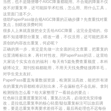
当然，也不是随便哪个AIGC降重都能用。不合规的降重不仅
改不好重复率，还可能踩学术红线，怎么用、用什么工具，
这里面门道不少。
借助PaperPass做合规AIGC降重的正确步骤？先查重找对重
复点，别瞎改浪费时间
很多人上来就直接把全文丢给AIGC降重，这完全是错的。你
都不知道哪部分重复，瞎改一通，不仅没用，还可能把原本
原创的内容改出重复，何必呢？
正确的第一步，肯定是先做一次全面的论文查重，把重复的
位置清晰标出来，再针对性改。用PaperPass的话，这里给
大家说个实实在在的福利：每天有5篇免费查重额度，本科
硕博论文、期刊投稿都能用，不用天天找免费链接蹲羊毛，
对学生党太友好。
PaperPass覆盖海量数据资源，检测算法高效，能把所有潜
在的重复内容都精准识别出来，不会漏标也不会乱标。拿到
检测报告怎么看？给大家整理了一看就会的要点：
红色标注是重度重复区域，重复占比高，必须优先安排修
改，是拉低总重复率的核心轻度/疑似重复标注可以放后调
整，要是总重复率离要求差得不远，最后再处理也不迟每份