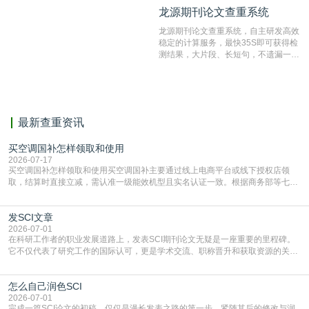
不端文献，学术不端论文查重可供期刊
龙源期刊论文查重系统
龙源期刊论文查重系统
编辑部检测来稿和已发表的文献,检测
结果和杂志社一致,已发表过的文章检
龙源期刊论文查重系统，自主研发高效
测时注意填写第一作者,才能排除已发
稳定的计算服务，最快35S即可获得检
表文献复制比。（限制字符数1万）
测结果，大片段、长短句，不遗漏一处
相似，区分论文中的正确引用参考文
献。
最新查重资讯
买空调国补怎样领取和使用
2026-07-17
买空调国补怎样领取和使用买空调国补主要通过线上电商平台或线下授权店领
取，结算时直接立减‌，需认准一级能效机型且实名认证一致。根据商务部等七部
门部署的2026年消费品以旧换新政策，全国统一补贴标准，具体操作如下。‌‌‌哪里
能领到补贴首选‌京东APP‌搜索专属口令(如【家电补贴1637】、【国补立省
发SCI文章
4949】等，口令会随活动更新，以页面显示为准)进入补贴专场。淘宝/天猫也可
复制粘贴【8$FKFGgJq
2026-07-01
在科研工作者的职业发展道路上，发表SCI期刊论文无疑是一座重要的里程碑。
它不仅代表了研究工作的国际认可，更是学术交流、职称晋升和获取资源的关键
凭证。然而，对于许多初学者甚至是有经验的研究者来说，这个过程依然充满挑
战与困惑。从选题立意到投稿回应，每一步都需要精心的策略与扎实的工作。本
怎么自己润色SCI
篇AEIC学术交流中心小编就为大家介绍“发SCI文章”。一、精准定位是成功的第
一步发表SCI文章，首要解决的问题是“投
2026-07-01
完成一篇SCI论文的初稿，仅仅是漫长发表之路的第一步。紧随其后的修改与润