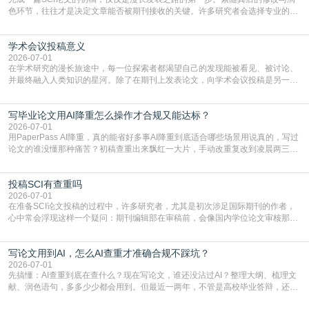
色环节，往往才是决定文章能否被期刊接收的关键。许多研究者会选择专业的语
言润色服务，但这并非唯一途径。掌握自我润色的方法与技巧，不仅能提升论文
质量，更能在此过程中深化对学术写作的理解。如何系统、高效地打磨自己的论
学术会议投稿意义
文，使其在语言和学术表达上更符合国际期刊的要求，是每位研究者值得投入学
习的技能。本篇AEIC学术交流中心小编就为大家介
2026-07-01
在学术研究的漫长旅途中，每一位探索者都渴望自己的发现能被看见、被讨论、
并最终融入人类知识的星河。除了在期刊上发表论文，向学术会议投稿是另一个
至关重要且富有活力的环节。它不仅仅是一个提交文稿的动作，更是一扇通往更
广阔学术天地的大门，连接着个体研究与社会网络。本篇AEIC学术交流中心小编
写毕业论文用AI降重怎么操作才合规又能达标？
就为大家介绍“学术会议投稿意义”。一、加速研究成果的传播与反馈学术会议通
常具有周期短、时效性强的特点。相比期刊漫长的
2026-07-01
用PaperPass AI降重，真的能省好多事AI降重到底适合哪些场景用说真的，写过
论文的谁没懂那种痛苦？初稿查重出来飘红一大片，手动改重复改到凌晨两三
点，删了改改了删，重复率还是纹丝不动，截止日期一天天近，整个人都要焦虑
到秃头。这时候靠谱的AI降重真的就是救命稻草，选对工具，半天就能搞定你两
投稿SCI有查重吗
三天都做不完的事。不是所有人都需要用AI降重，但如果你符合下面这些场景，
真的可以试试：初稿写完重复率远超要
2026-07-01
在准备SCI论文投稿的过程中，许多研究者，尤其是初次涉足国际期刊的作者，
心中常会浮现这样一个疑问：期刊编辑部在审稿前，会像国内学位论文审核那
样，先对稿件进行重复率检查吗？这个疑虑关乎学术诚信的底线，也直接影响到
论文的初审通过率。实际上，SCI期刊对重复内容的审查是严谨投稿流程中不可
写论文用到AI，怎么AI查重才准确合规不踩坑？
或缺的一环。本篇AEIC学术交流中心小编就为大家介绍“投稿SCI有查重吗”。
一、查重是标准流程答案是明确的：绝大多数S
2026-07-01
先搞懂：AI查重到底在查什么？现在写论文，谁还没沾过AI？整理大纲、梳理文
献、润色语句，多多少少都会用到。但最近一两年，不管是高校毕业答辩，还是
期刊投稿，对AI生成内容的管控越来越严，只查普通文字重复率已经不够了，必