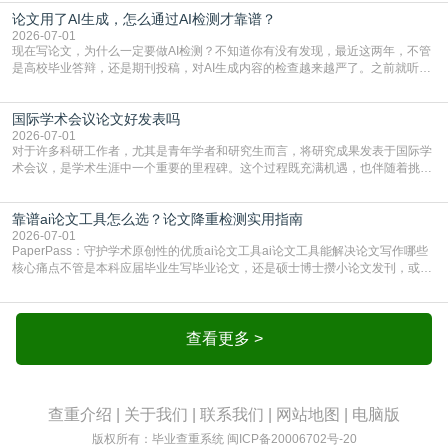
须加做AI查重。很多人分不清，AI查重和普通查重到底有啥区别？这里说透：普
论文用了AI生成，怎么通过AI检测才靠谱？
通查重查的是你的文字和已公开文献的重复比例，防的是抄袭；AI查重查的是你
的内容里，有多少是AI生成的，防的是过
2026-07-01
现在写论文，为什么一定要做AI检测？不知道你有没有发现，最近这两年，不管
是高校毕业答辩，还是期刊投稿，对AI生成内容的检查越来越严了。之前就听身
边朋友说，初稿用AI整理了文献综述，没做AI检测就交了学校预审，直接被打回
要求修改，还差点被判定学术不规范，真的太冤了。现在国内多数高校和核心期
国际学术会议论文好发表吗
刊，都已经明确出台了相关规定：如果使用AI生成内容辅助写作，必须明确标
注，未标注的AI生成内容会被认定为不符合学
2026-07-01
对于许多科研工作者，尤其是青年学者和研究生而言，将研究成果发表于国际学
术会议，是学术生涯中一个重要的里程碑。这个过程既充满机遇，也伴随着挑
战。面对不同的会议等级、严格的评审标准和激烈的竞争，不少人心中都会产生
疑问：国际学术会议论文到底好不好发表？其价值和难度究竟如何衡量。本篇
靠谱ai论文工具怎么选？论文降重检测实用指南
AEIC学术交流中心小编就为大家介绍“国际学术会议论文好发表吗”。一、会议论
文发表的相对优势与期刊论文相比，国际会议论文的发
2026-07-01
PaperPass：守护学术原创性的优质ai论文工具ai论文工具能解决论文写作哪些
核心痛点不管是本科应届毕业生写毕业论文，还是硕士博士攒小论文发刊，或是
科研人员整理课题成果，都绕不开重复率核查、内容优化这两大难关。以前全靠
自己逐句读逐句改，熬好几个大夜不说，还经常改不到点上，交上去才发现重复
率超标，再返工太折腾。现在有了成熟的ai论文工具，这些痛点基本都能高效解
决。靠谱的ai论文工具，不止能帮你梳
查看更多 >
查重介绍
|
关于我们
|
联系我们
|
网站地图
|
电脑版
版权所有：毕业查重系统
闽ICP备20006702号-20