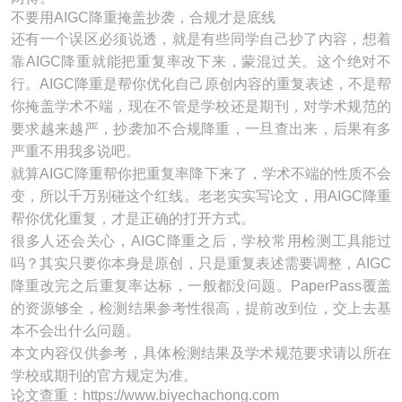
不要用AIGC降重掩盖抄袭，合规才是底线
还有一个误区必须说透，就是有些同学自己抄了内容，想着
靠AIGC降重就能把重复率改下来，蒙混过关。这个绝对不
行。AIGC降重是帮你优化自己原创内容的重复表述，不是帮
你掩盖学术不端，现在不管是学校还是期刊，对学术规范的
要求越来越严，抄袭加不合规降重，一旦查出来，后果有多
严重不用我多说吧。
就算AIGC降重帮你把重复率降下来了，学术不端的性质不会
变，所以千万别碰这个红线。老老实实写论文，用AIGC降重
帮你优化重复，才是正确的打开方式。
很多人还会关心，AIGC降重之后，学校常用检测工具能过
吗？其实只要你本身是原创，只是重复表述需要调整，AIGC
降重改完之后重复率达标，一般都没问题。PaperPass覆盖
的资源够全，检测结果参考性很高，提前改到位，交上去基
本不会出什么问题。
本文内容仅供参考，具体检测结果及学术规范要求请以所在
学校或期刊的官方规定为准。
论文查重：https://www.biyechachong.com