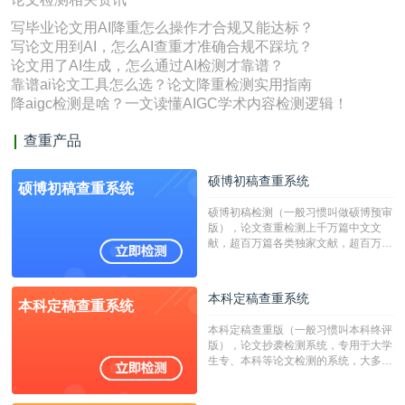
写毕业论文用AI降重怎么操作才合规又能达标？
写论文用到AI，怎么AI查重才准确合规不踩坑？
论文用了AI生成，怎么通过AI检测才靠谱？
靠谱ai论文工具怎么选？论文降重检测实用指南
降aigc检测是啥？一文读懂AIGC学术内容检测逻辑！
查重产品
硕博初稿查重系统
硕博初稿查重系统
硕博初稿检测（一般习惯叫做硕博预审
版），论文查重检测上千万篇中文文
献，超百万篇各类独家文献，超百万港
澳台地区学术文献过千万篇英文文献资
源，数亿个中英文互联网资源是全国高
校用来检测硕博论文的系统，检测范围
本科定稿查重系统
本科定稿查重系统
广，数据来源真实，检测算法合理!本
系统含有（学术库与源码库）。（限制
本科定稿查重版（一般习惯叫本科终评
字符数30万）
版），论文抄袭检测系统，专用于大学
生专、本科等论文检测的系统，大多数
专、本科院校使用此检测系统。（限制
字符数6万）