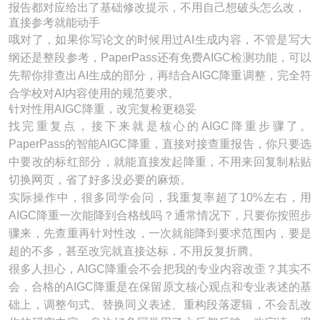
报告都对应给出了基础修改提示，不用自己想破头怎么改，
直接参考就能动手
哦对了，如果你写论文的时候用过AI生成内容，不管是写大
纲还是整段参考，PaperPass还有免费AIGC检测功能，可以
先帮你排查出AI生成的部分，再结合AIGC降重调整，完全符
合学校对AI内容使用的规范要求。
针对性用AIGC降重，改完复检更稳妥
找完重复点，接下来就是核心的AIGC降重步骤了。
PaperPass的智能AIGC降重，直接对接查重报告，你只要选
中要改的标红部分，就能直接发起降重，不用来回复制粘贴
切换网页，省了好多没必要的麻烦。
实际操作中，很多同学会问，我重复率超了10%左右，用
AIGC降重一次能降到合格线吗？通常情况下，只要你按照步
骤来，先查重再针对性改，一次就能降到要求范围内，要是
超的不多，甚至改完就直接达标，不用反复折腾。
很多人担心，AIGC降重会不会把我的专业内容改歪？其实不
会，合格的AIGC降重是在保留原文核心观点和专业表述的基
础上，调整句式、替换同义表述、重构段落逻辑，不会乱改