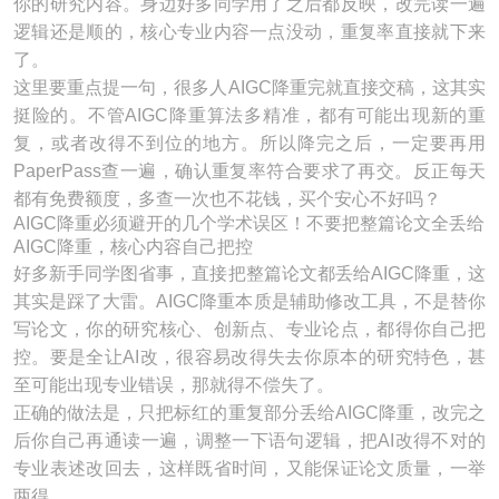
你的研究内容。身边好多同学用了之后都反映，改完读一遍
逻辑还是顺的，核心专业内容一点没动，重复率直接就下来
了。
这里要重点提一句，很多人AIGC降重完就直接交稿，这其实
挺险的。不管AIGC降重算法多精准，都有可能出现新的重
复，或者改得不到位的地方。所以降完之后，一定要再用
PaperPass查一遍，确认重复率符合要求了再交。反正每天
都有免费额度，多查一次也不花钱，买个安心不好吗？
AIGC降重必须避开的几个学术误区！不要把整篇论文全丢给
AIGC降重，核心内容自己把控
好多新手同学图省事，直接把整篇论文都丢给AIGC降重，这
其实是踩了大雷。AIGC降重本质是辅助修改工具，不是替你
写论文，你的研究核心、创新点、专业论点，都得你自己把
控。要是全让AI改，很容易改得失去你原本的研究特色，甚
至可能出现专业错误，那就得不偿失了。
正确的做法是，只把标红的重复部分丢给AIGC降重，改完之
后你自己再通读一遍，调整一下语句逻辑，把AI改得不对的
专业表述改回去，这样既省时间，又能保证论文质量，一举
两得。