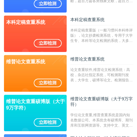
献，超百万篇各类独家文献，超百万港
澳台地区学术文献过千万篇英文文献资
源，数亿个中英文互联网资源是全国高
校用来检测硕博论文的系统，检测范围
本科定稿查重系统
本科定稿查重系统
广，数据来源真实，检测算法合理!本
系统含有（学术库与源码库）。（限制
本科定稿查重版（一般习惯叫本科终评
字符数30万）
版），论文抄袭检测系统，专用于大学
生专、本科等论文检测的系统，大多数
专、本科院校使用此检测系统。（限制
字符数6万）
维普论文查重系统
维普论文查重系统
论文查重软件,维普论文检测系统：高
校，杂志社指定系统，可检测期刊发
表，大学生，硕博等论文。检测报告支
持PDF、网页格式，性价比高！--不支
持指定院校！！！
维普论文查重硕博版（大于9万字
维普论文查重硕博版（大于
符）
9万字符）
学位论文查重,维普查重系统是国内知
名数据公司。本系统含有硕博库、期刊
库和互联网资源等。支持中文、英文、
繁体、小语种论文检测，。--不支持指
定院校！！！