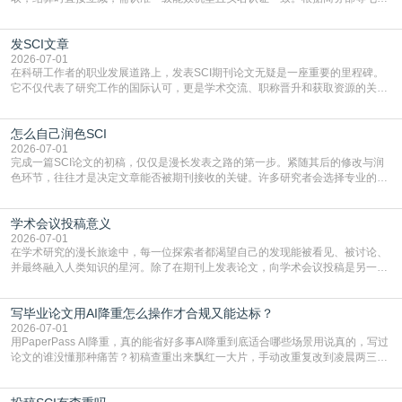
门部署的2026年消费品以旧换新政策，全国统一补贴标准，具体操作如下。‌‌‌哪里
能领到补贴首选‌京东APP‌搜索专属口令(如【家电补贴1637】、【国补立省
发SCI文章
4949】等，口令会随活动更新，以页面显示为准)进入补贴专场。淘宝/天猫也可
复制粘贴【8$FKFGgJq
2026-07-01
在科研工作者的职业发展道路上，发表SCI期刊论文无疑是一座重要的里程碑。
它不仅代表了研究工作的国际认可，更是学术交流、职称晋升和获取资源的关键
凭证。然而，对于许多初学者甚至是有经验的研究者来说，这个过程依然充满挑
战与困惑。从选题立意到投稿回应，每一步都需要精心的策略与扎实的工作。本
怎么自己润色SCI
篇AEIC学术交流中心小编就为大家介绍“发SCI文章”。一、精准定位是成功的第
一步发表SCI文章，首要解决的问题是“投
2026-07-01
完成一篇SCI论文的初稿，仅仅是漫长发表之路的第一步。紧随其后的修改与润
色环节，往往才是决定文章能否被期刊接收的关键。许多研究者会选择专业的语
言润色服务，但这并非唯一途径。掌握自我润色的方法与技巧，不仅能提升论文
质量，更能在此过程中深化对学术写作的理解。如何系统、高效地打磨自己的论
学术会议投稿意义
文，使其在语言和学术表达上更符合国际期刊的要求，是每位研究者值得投入学
习的技能。本篇AEIC学术交流中心小编就为大家介
2026-07-01
在学术研究的漫长旅途中，每一位探索者都渴望自己的发现能被看见、被讨论、
并最终融入人类知识的星河。除了在期刊上发表论文，向学术会议投稿是另一个
至关重要且富有活力的环节。它不仅仅是一个提交文稿的动作，更是一扇通往更
广阔学术天地的大门，连接着个体研究与社会网络。本篇AEIC学术交流中心小编
写毕业论文用AI降重怎么操作才合规又能达标？
就为大家介绍“学术会议投稿意义”。一、加速研究成果的传播与反馈学术会议通
常具有周期短、时效性强的特点。相比期刊漫长的
2026-07-01
用PaperPass AI降重，真的能省好多事AI降重到底适合哪些场景用说真的，写过
论文的谁没懂那种痛苦？初稿查重出来飘红一大片，手动改重复改到凌晨两三
点，删了改改了删，重复率还是纹丝不动，截止日期一天天近，整个人都要焦虑
到秃头。这时候靠谱的AI降重真的就是救命稻草，选对工具，半天就能搞定你两