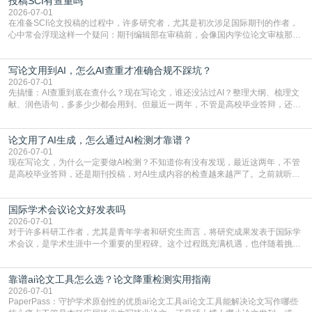
投稿SCI有查重吗
三天都做不完的事。不是所有人都需要用AI降重，但如果你符合下面这些场景，
真的可以试试：初稿写完重复率远超要
2026-07-01
在准备SCI论文投稿的过程中，许多研究者，尤其是初次涉足国际期刊的作者，
心中常会浮现这样一个疑问：期刊编辑部在审稿前，会像国内学位论文审核那
样，先对稿件进行重复率检查吗？这个疑虑关乎学术诚信的底线，也直接影响到
论文的初审通过率。实际上，SCI期刊对重复内容的审查是严谨投稿流程中不可
写论文用到AI，怎么AI查重才准确合规不踩坑？
或缺的一环。本篇AEIC学术交流中心小编就为大家介绍“投稿SCI有查重吗”。
一、查重是标准流程答案是明确的：绝大多数S
2026-07-01
先搞懂：AI查重到底在查什么？现在写论文，谁还没沾过AI？整理大纲、梳理文
献、润色语句，多多少少都会用到。但最近一两年，不管是高校毕业答辩，还是
期刊投稿，对AI生成内容的管控越来越严，只查普通文字重复率已经不够了，必
须加做AI查重。很多人分不清，AI查重和普通查重到底有啥区别？这里说透：普
论文用了AI生成，怎么通过AI检测才靠谱？
通查重查的是你的文字和已公开文献的重复比例，防的是抄袭；AI查重查的是你
的内容里，有多少是AI生成的，防的是过
2026-07-01
现在写论文，为什么一定要做AI检测？不知道你有没有发现，最近这两年，不管
是高校毕业答辩，还是期刊投稿，对AI生成内容的检查越来越严了。之前就听身
边朋友说，初稿用AI整理了文献综述，没做AI检测就交了学校预审，直接被打回
要求修改，还差点被判定学术不规范，真的太冤了。现在国内多数高校和核心期
国际学术会议论文好发表吗
刊，都已经明确出台了相关规定：如果使用AI生成内容辅助写作，必须明确标
注，未标注的AI生成内容会被认定为不符合学
2026-07-01
对于许多科研工作者，尤其是青年学者和研究生而言，将研究成果发表于国际学
术会议，是学术生涯中一个重要的里程碑。这个过程既充满机遇，也伴随着挑
战。面对不同的会议等级、严格的评审标准和激烈的竞争，不少人心中都会产生
疑问：国际学术会议论文到底好不好发表？其价值和难度究竟如何衡量。本篇
靠谱ai论文工具怎么选？论文降重检测实用指南
AEIC学术交流中心小编就为大家介绍“国际学术会议论文好发表吗”。一、会议论
文发表的相对优势与期刊论文相比，国际会议论文的发
2026-07-01
PaperPass：守护学术原创性的优质ai论文工具ai论文工具能解决论文写作哪些