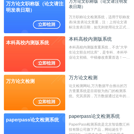
万方论文职称版（论文请注明发
万方论文职称版（论文请注
表日期）
明发表日期）
万方职称论文检测系统，适用于职称发
表/未发表论文查重，注：上传论文请
标注发表日期，如无则使用论文正式发
表时间；如未公开发表的，则用论文完
成时间作为发表日期。
本科高校内测版系统
本科高校内测版系统
本科高校内测版查重系统，不含”大学
生论文联合对比库“，是专科、本科毕
业论文初稿、中稿修改查重首选！——
不支持验证！！！
万方论文检测
万方论文检测
论文检测网站,万方数据平台推出的万
方查重系统是目前较为热门的检测系
统。究其原因，万方数据通过近年的发
展，在高校中也确立了自己的相应地
位，特别是部分高校直接将其视为毕业
检测系统，其真实性和权威性无可厚
paperpass论文检测系统
非。其次，相对于知网而言，万方检测
paperpass论文检测系统
费用少，上手容易，是学生初次论文查
PaperPass检测系统是北京智齿数汇科
重的推荐系统。
技有限公司旗下产品，网站诞生于