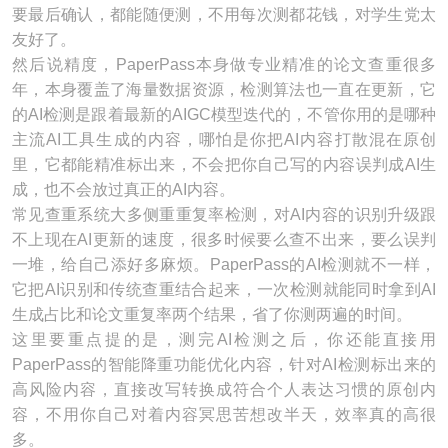
要最后确认，都能随便测，不用每次测都花钱，对学生党太
友好了。
然后说精度，PaperPass本身做专业精准的论文查重很多
年，本身覆盖了海量数据资源，检测算法也一直在更新，它
的AI检测是跟着最新的AIGC模型迭代的，不管你用的是哪种
主流AI工具生成的内容，哪怕是你把AI内容打散混在原创
里，它都能精准标出来，不会把你自己写的内容误判成AI生
成，也不会放过真正的AI内容。
常见查重系统大多侧重重复率检测，对AI内容的识别升级跟
不上现在AI更新的速度，很多时候要么查不出来，要么误判
一堆，给自己添好多麻烦。PaperPass的AI检测就不一样，
它把AI识别和传统查重结合起来，一次检测就能同时拿到AI
生成占比和论文重复率两个结果，省了你测两遍的时间。
这里要重点提的是，测完AI检测之后，你还能直接用
PaperPass的智能降重功能优化内容，针对AI检测标出来的
高风险内容，直接改写转换成符合个人表达习惯的原创内
容，不用你自己对着内容冥思苦想改半天，效率真的高很
多。