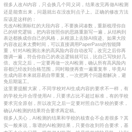
很多人改AI内容，只会换几个同义词，结果改完再做AI检测
还是能查出来，问题就出在没改到点子上。正确的修改方法
应该是这样的：
先改AI检测标红的大段内容，不要换词凑数，重新梳理你自
己的研究逻辑，把内容按照你的思路重新写一遍，从结构到
表达都换成你自己的风格，从根源上去除AI痕迹。如果大段
内容改起来太费时间，可以直接调用PaperPass的智能降
重，针对AI检测出来的高风险内容自动改写，改完之后你再
微调一遍，符合你自己的表达逻辑就可以，比自己写快好几
倍。改完之后，一定要再做一次AI检测，确认所有高风险内
容都已经改到合格范围，同时顺便再查一遍重复率，毕竟AI
生成内容本来就容易自带重复，一次把两个问题都解决，避
免后期返工。
这里要提醒大家，不同学校对AI生成内容的要求不一样，有
的学校允许合理使用AI，只要求占比不超过标准，有的学校
要求完全原创，所以改完之后一定要对照自己学校的要求，
确认AI检测的结果符合要求再定稿。
很多人关心，AI检测的结果和学校的核查会不会差很多？其
实一般来说，靠谱的AI检测结果，只要你改到符合要求，基