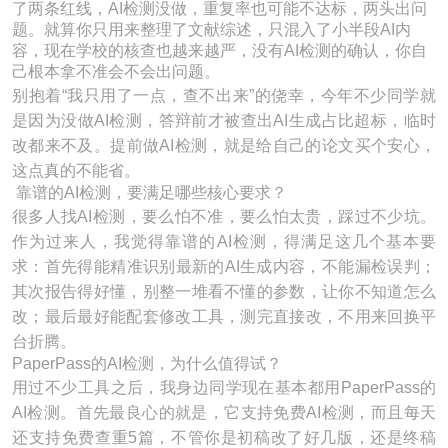
了两条红线，AI检测没做，重复率也可能不达标，两头出问
题。就算你只用来整理了文献综述，只混入了小半段AI内
容，现在学校的核查也越来越严，没有AI检测的确认，你自
己根本拿不准会不会出问题。
别抱着“我只用了一点，查不出来”的侥幸，今年不少同学就
是因为没做AI检测，答辩前才被查出AI生成占比超标，临时
改都来不及。提前做AI检测，就是给自己的论文买个安心，
这点真的不能省。
靠谱的AI检测，要满足哪些核心要求？
很多人找AI检测，要么怕不准，要么怕太贵，踩过不少坑。
作为过来人，我觉得靠谱的AI检测，得满足这几个基本要
求：首先得能精准识别最新的AI生成内容，不能漏检误判；
其次报告得好懂，别整一堆看不懂的参数，让你不知道怎么
改；最后最好能配套修改工具，测完直接改，不用来回换平
台折腾。
PaperPass的AI检测，为什么值得试？
用过不少工具之后，我身边同学现在基本都用PaperPass的
AI检测。首先最良心的就是，它支持免费AI检测，而且每天
还支持免费查重5篇，不管你是初稿改了好几版，还是终稿