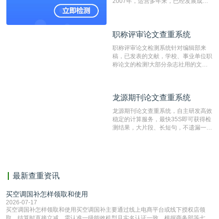
2007年，运营多年来，已经发展成为
国内可信赖的中文原创性检查和预防剽
窃的在线网站。 系统采用自主研发的
动态指纹越级扫描检测技术，该项技术
职称评审论文查重系统
职称评审论文查重系统
检测速度快、精度高，市场反映良好。
职称评审论文检测系统针对编辑部来
稿，已发表的文献，学校、事业单位职
称论文的检测!大部分杂志社用的文献
抄袭检测系统。可检测抄袭与剽窃、伪
造、篡改、不当署名、一稿多投等学术
不端文献，学术不端论文查重可供期刊
龙源期刊论文查重系统
龙源期刊论文查重系统
编辑部检测来稿和已发表的文献,检测
结果和杂志社一致,已发表过的文章检
龙源期刊论文查重系统，自主研发高效
测时注意填写第一作者,才能排除已发
稳定的计算服务，最快35S即可获得检
表文献复制比。（限制字符数1万）
测结果，大片段、长短句，不遗漏一处
相似，区分论文中的正确引用参考文
献。
最新查重资讯
买空调国补怎样领取和使用
2026-07-17
买空调国补怎样领取和使用买空调国补主要通过线上电商平台或线下授权店领
取，结算时直接立减‌，需认准一级能效机型且实名认证一致。根据商务部等七部