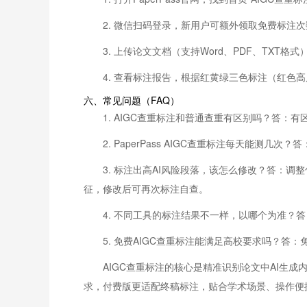
2. 微信扫码登录，新用户可额外领取免费标注
3. 上传论文文档（支持Word、PDF、TXT
4. 查看标注报告，根据红黄绿三色标注（红色
六、常见问题（FAQ）
1. AIGC查重标注和普通查重有区别吗？答：有
2. PaperPass AIGC查重标注每天能
3. 标注出高AI风险段落，该怎么修改？答：
征，修改后可再次标注自查。
4. 不同工具的标注结果不一样，以哪个为准？
5. 免费AIGC查重标注能满足高校要求吗？
AIGC查重标注的核心是精准识别论文中AI生成
求，付费版更适配终稿标注，贴合学术场景、操作便