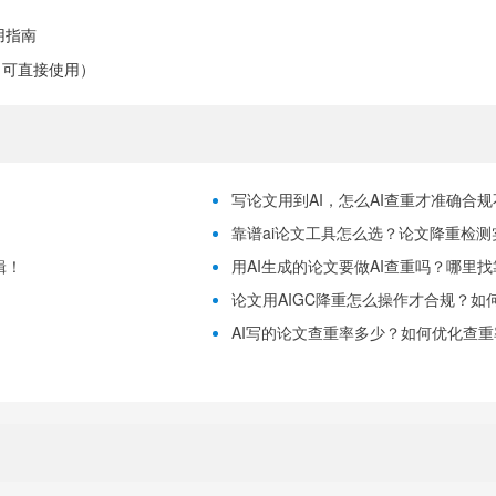
用指南
，可直接使用）
写论文用到AI，怎么AI查重才准确合
靠谱ai论文工具怎么选？论文降重检测
辑！
用AI生成的论文要做AI查重吗？哪里
论文用AIGC降重怎么操作才合规？如
！
AI写的论文查重率多少？如何优化查重