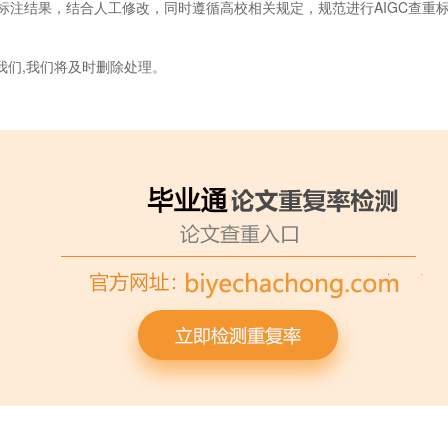
标注结果，结合人工修改，同时遵循高校相关规定，规范进行AIGC查重
我们,我们将及时删除处理。