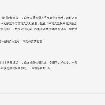
叫做硕博预审版），论文查重检测上千万篇中文文献，超百万篇
学术文献过千万篇英文文献资源，数亿个中英文互联网资源是全
测范围广，数据来源真实，检测算法合理!本系统含有（学术库
差一般在5%左右，不支持真伪验证】
惯叫本科终评版），论文抄袭检测系统，专用于大学生专、本科
科院校使用此检测系统。（限制字符数6万）