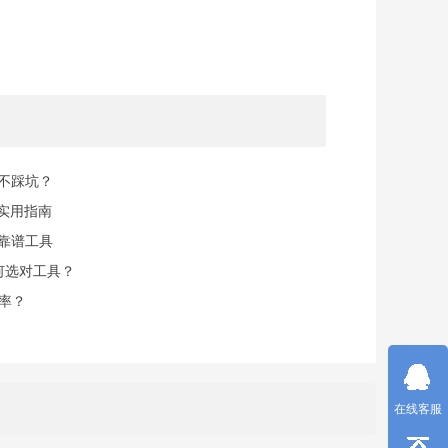
规不踩坑？
实用指南
找靠谱工具
何选对工具？
率？
在线客服