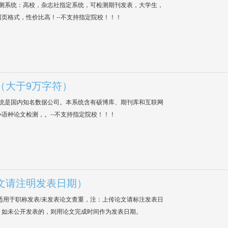
检测系统：高校，杂志社指定系统，可检测期刊发表，大学生，
网页格式，性价比高！--不支持指定院校！！！
（大于9万字符）
系统是国内知名数据公司。本系统含有硕博库、期刊库和互联网
语种论文检测，。--不支持指定院校！！！
文请注明发表日期）
适用于职称发表/未发表论文查重，注：上传论文请标注发表日
；如未公开发表的，则用论文完成时间作为发表日期。