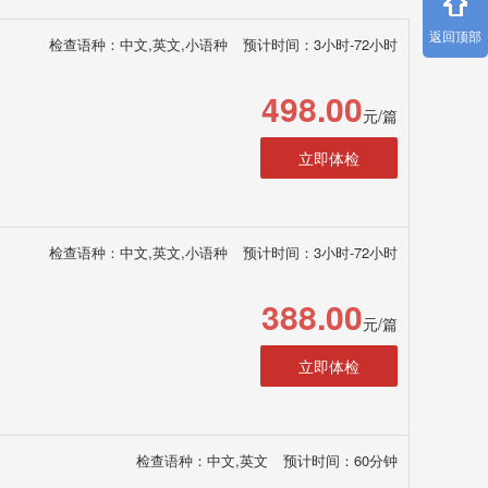
返回顶部
检查语种：中文,英文,小语种
预计时间：3小时-72小时
498.00
元/篇
立即体检
检查语种：中文,英文,小语种
预计时间：3小时-72小时
388.00
元/篇
立即体检
检查语种：中文,英文
预计时间：60分钟