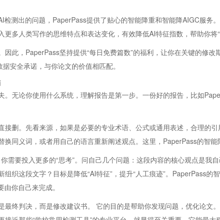
测出的问题，PaperPass提供了贴心的智能降重和智能降AIGC服务。
更多人类写作的思维特点和表达变化，有效降低AI特征指数，帮助你将“机
因此，PaperPass坚持提供“每日免费篇数”的福利，让你在关键的修
数据安全承诺，与你论文的价值相匹配。
南
。无论你使用什么系统，理解报告是第一步。一份好的报告，比如Paper
直接删。先看来源，如果是必要的专业术语、公式或通用表述，合理的引
换同义词，或者用自己的语言重新阐述观点。这里，PaperPass的智
，你需要投入更多的“思考”。问自己几个问题：这段内容的核心观点是我自
这段文字？目标是降低“AI特征”，提升“人工痕迹”。PaperPass
要由你自己来完成。
是最终判决，而是修改建议书。 它的目的是帮助你发现问题，优化论文
更接近那些“学校常用检测工具”的专业平台，就显得至关重要。它能最大