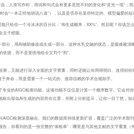
简单说，人类写作时，用词和句式会有更多意想不到的变化和“灵光一现”；而
有时会“一本正经地胡说八道”），以及是否存在某些特定的、模型偏爱的短
，可能只给你一个冷冰冰的百分比：“AI生成概率：XX%”。然后呢？你该
全文干瞪眼。
写一部分，用AI辅助修改或生成一部分。这种水乳交融的状态，是最难被
依据，而不是笼统地给全文判个“刑”。
检测，又能进行深入全面的文字查重，同时还能让你用得明白、改得轻松呢？
中疲于奔命，而是需要一个一站式的、值得信赖的学术合规助手。
s推出了专业的AIGC检测功能。这项功能不仅仅是计算一个概率数字。它
晰地标出疑似AI生成的内容所在位置，并附上分析提示，让你一目了然，
据查重与AIGC检测深度融合。我们的数据库持续更新扩容，覆盖广泛的学术
检测报告，你看到的是一份完整的“体检单”：哪里是与其他文献的文字重复