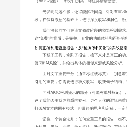
（AIGC检测），都分门别类，标注得清清楚楚。
光发现问题不够，还得能解决问题。针对查重和AI检
段，在保持原意的基础上，进行深度改写和润色，融入
我们深知同学们在论文修改阶段的频繁检测需求。
这“免费”的背后，是完整、专业的功能体验和严格的
如何正确利用查重报告：从“检测”到“优化”的实战指
下载了工具，拿到了报告，接下来才是真正的功夫
复”和“AI风险”，并给出具体的相似来源或风险分析。
面对文字重复部分（通常标红或标黄），别急着
引用的重复，你需要进行释义改写，改变句子结构，替
面对AIGC检测提示的部分（可能有单独标记）
述？我能否用我更熟悉的案例、更个人化的逻辑来重新组织
打破AI文本的固有模式，但最终的思考和定稿，一定
记住一个黄金法则：任何查重工具的报告，都不
测结果。因此，选择一款在算法、数据和报告逻辑上