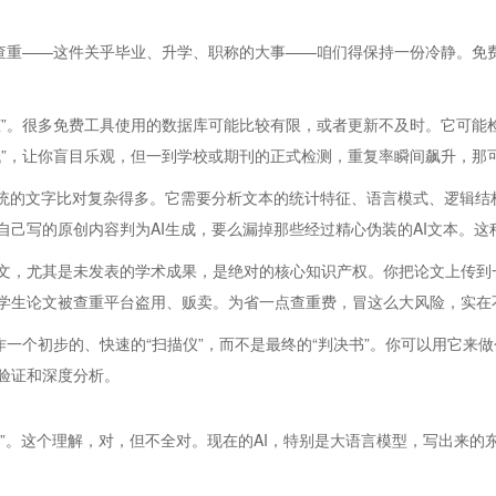
文查重——这件关乎毕业、升学、职称的大事——咱们得保持一份冷静。免
脏”。很多免费工具使用的数据库可能比较有限，或者更新不及时。它可能
低”，让你盲目乐观，但一到学校或期刊的正式检测，重复率瞬间飙升，那
传统的文字比对复杂得多。它需要分析文本的统计特征、语言模式、逻辑结
自己写的原创内容判为AI生成，要么漏掉那些经过精心伪装的AI文本。
文，尤其是未发表的学术成果，是绝对的核心知识产权。你把论文上传到
学生论文被查重平台盗用、贩卖。为省一点查重费，冒这么大风险，实在
作一个初步的、快速的“扫描仪”，而不是最终的“判决书”。你可以用它来
验证和深度分析。
的”。这个理解，对，但不全对。现在的AI，特别是大语言模型，写出来的东