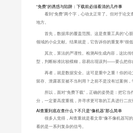
“免费”的诱惑与陷阱：下载前必须看清的几件事
看到“免费”两个字，心动太正常了。但对于论
地方。
首先，数据库的覆盖范围。这是查重工具的“心
领域的小众文献。结果就是，它告诉你的重复率“很
其次，算法的严谨性。检测AI生成内容，这比
型，判断标准比较模糊，容易出现误判——要么把你
再者，就是数据安全。这可是重中之重！你的论
留存、泄露甚至被不当利用？之前不是没有过案例，
所以，面对“免费下载”，正确的姿势是：把它当
分，一定要高度重视，并寻求更可靠的工具进行二次
AI查重到底在查什么？不只是“像机器”那么简单
很多人觉得，AI查重就是看文章“像不像机器写
看的是一系列复杂的信号。