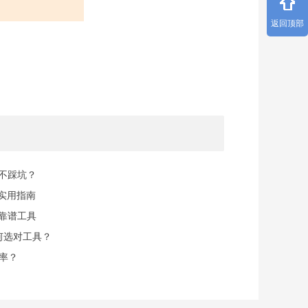
返回顶部
规不踩坑？
实用指南
找靠谱工具
何选对工具？
率？