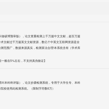
叫做硕博预审版），论文查重检测上千万篇中文文献，超百万篇
学术文献过千万篇英文文献资源，数亿个中英文互联网资源是全
测范围广，数据来源真实，检测算法合理!本系统含有（学术库
差一般在5%左右，不支持真伪验证】
惯叫本科终评版），论文抄袭检测系统，专用于大学生专、本科
科院校使用此检测系统。（限制字符数6万）