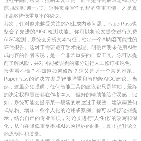
过程中随时检查，控制重复比例，而不是等到最后定稿才心
惊胆战地“赌一把”。这种贯穿写作过程的查重习惯，才是真
正高效降低重复率的秘诀。
其次，针对越来越受关注的AI生成内容问题，PaperPass也
整合了先进的AIGC检测功能。你可以将论文提交进行免费
AIGC检测，系统会分析文本特征，给出一个AI内容可能性的
评估报告。这对于需要遵守学术伦理、明确声明未使用AI生
成内容的作者来说，是一个非常重要的自查工具。你可以提
前了解风险，并对可能被误判的部分进行人工修订和说明。
报告看不懂？不知道如何修改？这又是另一个常见难题。
PaperPass的解决方案是智能降重和智能降AIGC建议。当
然，这里必须强调，任何智能工具的建议都只是辅助，最终
的决定权和责任都在作者本人。但好的辅助能给你灵感，比
如，系统可能会提示某一段落的表达过于规整，建议调整句
式结构、增加一些个人化的论述或案例。你可以根据这些提
示，结合自己的专业知识，对论文进行“人性化”的改写和深
化，从而在降低重复率和AI风险指标的同时，真正提升论文
的原创性和质量。