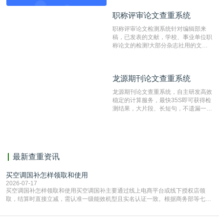
动态指纹越级扫描检测技术，该项技术
职称评审论文查重系统
职称评审论文查重系统
检测速度快、精度高，市场反映良好。
职称评审论文检测系统针对编辑部来
稿，已发表的文献，学校、事业单位职
称论文的检测!大部分杂志社用的文献
抄袭检测系统。可检测抄袭与剽窃、伪
造、篡改、不当署名、一稿多投等学术
不端文献，学术不端论文查重可供期刊
龙源期刊论文查重系统
龙源期刊论文查重系统
编辑部检测来稿和已发表的文献,检测
结果和杂志社一致,已发表过的文章检
龙源期刊论文查重系统，自主研发高效
测时注意填写第一作者,才能排除已发
稳定的计算服务，最快35S即可获得检
表文献复制比。（限制字符数1万）
测结果，大片段、长短句，不遗漏一处
相似，区分论文中的正确引用参考文
献。
最新查重资讯
买空调国补怎样领取和使用
2026-07-17
买空调国补怎样领取和使用买空调国补主要通过线上电商平台或线下授权店领
取，结算时直接立减‌，需认准一级能效机型且实名认证一致。根据商务部等七部
门部署的2026年消费品以旧换新政策，全国统一补贴标准，具体操作如下。‌‌‌哪里
能领到补贴首选‌京东APP‌搜索专属口令(如【家电补贴1637】、【国补立省