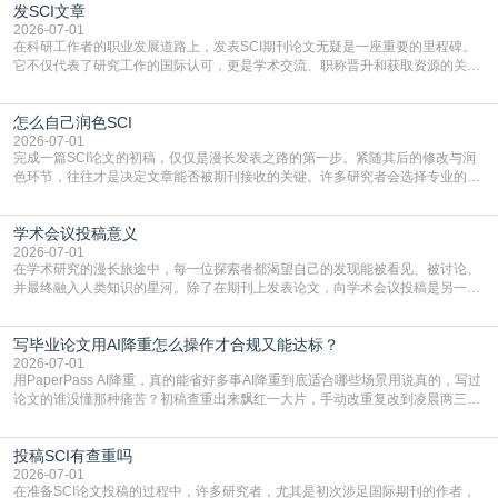
发SCI文章
4949】等，口令会随活动更新，以页面显示为准)进入补贴专场。淘宝/天猫也可
复制粘贴【8$FKFGgJq
2026-07-01
在科研工作者的职业发展道路上，发表SCI期刊论文无疑是一座重要的里程碑。
它不仅代表了研究工作的国际认可，更是学术交流、职称晋升和获取资源的关键
凭证。然而，对于许多初学者甚至是有经验的研究者来说，这个过程依然充满挑
战与困惑。从选题立意到投稿回应，每一步都需要精心的策略与扎实的工作。本
怎么自己润色SCI
篇AEIC学术交流中心小编就为大家介绍“发SCI文章”。一、精准定位是成功的第
一步发表SCI文章，首要解决的问题是“投
2026-07-01
完成一篇SCI论文的初稿，仅仅是漫长发表之路的第一步。紧随其后的修改与润
色环节，往往才是决定文章能否被期刊接收的关键。许多研究者会选择专业的语
言润色服务，但这并非唯一途径。掌握自我润色的方法与技巧，不仅能提升论文
质量，更能在此过程中深化对学术写作的理解。如何系统、高效地打磨自己的论
学术会议投稿意义
文，使其在语言和学术表达上更符合国际期刊的要求，是每位研究者值得投入学
习的技能。本篇AEIC学术交流中心小编就为大家介
2026-07-01
在学术研究的漫长旅途中，每一位探索者都渴望自己的发现能被看见、被讨论、
并最终融入人类知识的星河。除了在期刊上发表论文，向学术会议投稿是另一个
至关重要且富有活力的环节。它不仅仅是一个提交文稿的动作，更是一扇通往更
广阔学术天地的大门，连接着个体研究与社会网络。本篇AEIC学术交流中心小编
写毕业论文用AI降重怎么操作才合规又能达标？
就为大家介绍“学术会议投稿意义”。一、加速研究成果的传播与反馈学术会议通
常具有周期短、时效性强的特点。相比期刊漫长的
2026-07-01
用PaperPass AI降重，真的能省好多事AI降重到底适合哪些场景用说真的，写过
论文的谁没懂那种痛苦？初稿查重出来飘红一大片，手动改重复改到凌晨两三
点，删了改改了删，重复率还是纹丝不动，截止日期一天天近，整个人都要焦虑
到秃头。这时候靠谱的AI降重真的就是救命稻草，选对工具，半天就能搞定你两
投稿SCI有查重吗
三天都做不完的事。不是所有人都需要用AI降重，但如果你符合下面这些场景，
真的可以试试：初稿写完重复率远超要
2026-07-01
在准备SCI论文投稿的过程中，许多研究者，尤其是初次涉足国际期刊的作者，