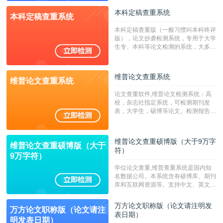
校用来检测硕博论文的系统，检测范围
本科定稿查重系统
本科定稿查重系统
广，数据来源真实，检测算法合理!本
系统含有（学术库与源码库）。（限制
本科定稿查重版（一般习惯叫本科终评
字符数30万）
版），论文抄袭检测系统，专用于大学
生专、本科等论文检测的系统，大多数
专、本科院校使用此检测系统。（限制
字符数6万）
维普论文查重系统
维普论文查重系统
论文查重软件,维普论文检测系统：高
校，杂志社指定系统，可检测期刊发
表，大学生，硕博等论文。检测报告支
持PDF、网页格式，性价比高！--不支
持指定院校！！！
维普论文查重硕博版（大于9万字
维普论文查重硕博版（大于
符）
9万字符）
学位论文查重,维普查重系统是国内知
名数据公司。本系统含有硕博库、期刊
库和互联网资源等。支持中文、英文、
繁体、小语种论文检测，。--不支持指
定院校！！！
万方论文职称版（论文请注明发
万方论文职称版（论文请注
表日期）
明发表日期）