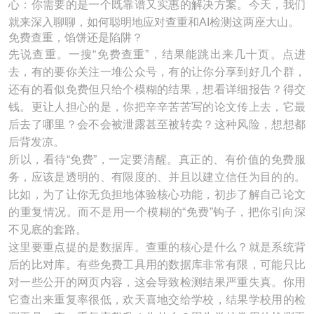
心：你需要的是一个既靠谱又实惠的解决方案。今天，我们
就来深入聊聊，如何聪明地应对查重和AI检测这两座大山。
免费查重，馅饼还是陷阱？
先说查重。一搜“免费查重”，结果能跳出来几十页。点进
去，有的要你关注一堆公众号，有的让你分享到好几个群，
还有的看似免费但只给个模糊的结果，想看详细报告？得交
钱。更让人担心的是，你把辛辛苦苦写的论文传上去，它最
后去了哪里？会不会被泄露甚至被转卖？这种风险，想想都
后背发凉。
所以，看待“免费”，一定要清醒。真正的、有价值的免费服
务，应该是透明的、有限度的、并且以建立信任为目的的。
比如，为了让你无负担地体验核心功能，初步了解自己论文
的重复情况。而不是用一个模糊的“免费”钩子，把你引向深
不见底的套路。
这里要重点提的是数据库。查重的核心是什么？就是系统背
后的比对库。有些免费工具用的数据库非常有限，可能只比
对一些公开的网页内容，这会导致检测结果严重失真。你用
它查出来重复率很低，欢天喜地交给学校，结果学校用的检