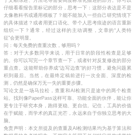
于文献综述、方法论等需要高度标准化描述的部分。你可以
仔细看看报告里标记的部分，思考一下：这部分表达是不是
太像教科书或通用模板了？能不能加入一些自己研究情境下
的具体描述？或者用更口语化、带个人思考痕迹的语言重新
组织一下？通常，经过这样的主动调整，文章的“人类特
征”会更明显。
问：每天免费的查重次数，够用吗？
答：对于大多数同学来说，用于日常的阶段性检查是足够
的。你可以写完一个章节查一下，或者针对反复修改的部分
重点查。这能帮助你养成“边写边查”的好习惯，避免问题累
积到最后。当然，在最终定稿前进行一次全面、深度的检
测，仍然是确保万无一失的重要步骤。
写论文是一场马拉松，查重和AI检测只是途中的两个检查
站。找到像PaperPass这样可靠、功能全面的伙伴，能让你
更专注于研究本身，跑得更稳、更自信。记住，工具的价值
在于赋能，而学术的真正光芒，永远来自于你独立思考的大
脑。
免责声明：本文所提及的查重及AI检测结果均为基于算法和