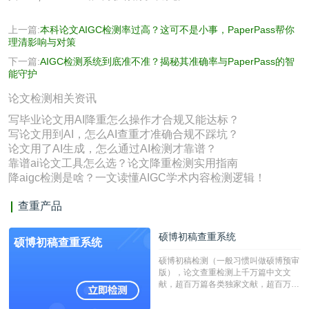
上一篇:
本科论文AIGC检测率过高？这可不是小事，PaperPass帮你
理清影响与对策
下一篇:
AIGC检测系统到底准不准？揭秘其准确率与PaperPass的智
能守护
论文检测相关资讯
写毕业论文用AI降重怎么操作才合规又能达标？
写论文用到AI，怎么AI查重才准确合规不踩坑？
论文用了AI生成，怎么通过AI检测才靠谱？
靠谱ai论文工具怎么选？论文降重检测实用指南
降aigc检测是啥？一文读懂AIGC学术内容检测逻辑！
查重产品
硕博初稿查重系统
硕博初稿查重系统
硕博初稿检测（一般习惯叫做硕博预审
版），论文查重检测上千万篇中文文
献，超百万篇各类独家文献，超百万港
澳台地区学术文献过千万篇英文文献资
源，数亿个中英文互联网资源是全国高