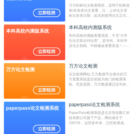
万方职称论文检测系统，适用于职称发
表/未发表论文查重，注：上传论文请
标注发表日期，如无则使用论文正式发
表时间；如未公开发表的，则用论文完
成时间作为发表日期。
本科高校内测版系统
本科高校内测版系统
本科高校内测版查重系统，不含”大学
生论文联合对比库“，是专科、本科毕
业论文初稿、中稿修改查重首选！——
不支持验证！！！
万方论文检测
万方论文检测
论文检测网站,万方数据平台推出的万
方查重系统是目前较为热门的检测系
统。究其原因，万方数据通过近年的发
展，在高校中也确立了自己的相应地
位，特别是部分高校直接将其视为毕业
检测系统，其真实性和权威性无可厚
paperpass论文检测系统
非。其次，相对于知网而言，万方检测
paperpass论文检测系统
费用少，上手容易，是学生初次论文查
PaperPass检测系统是北京智齿数汇科
重的推荐系统。
技有限公司旗下产品，网站诞生于
2007年，运营多年来，已经发展成为
国内可信赖的中文原创性检查和预防剽
窃的在线网站。 系统采用自主研发的