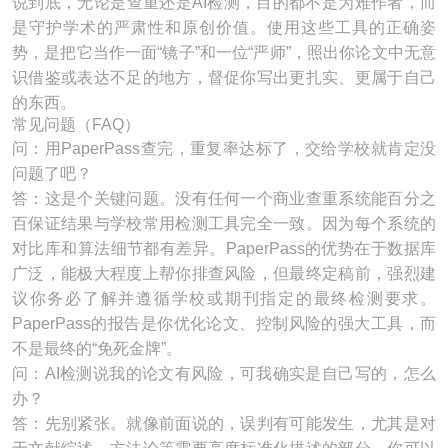
说到底，无论是查重还是AI检测，目的都不是为难作者，而
是守护学术的严肃性和原创价值。使用这些工具的正确姿
势，是把它当作一面“镜子”和一位“严师”，照出你论文中无意
识借鉴或表达不足的地方，督促你写出更扎实、更属于自己
的东西。
常见问题（FAQ）
问：用PaperPass查完，重复率达标了，交给学校就肯定没
问题了吧？
答：这是个关键问题。没有任何一个商业查重系统能百分之
百保证结果与学校常用检测工具完全一致。因为每个系统的
对比库和算法细节都有差异。PaperPass的优势在于数据库
广泛，能极大程度上帮你排查风险，但最终定稿前，强烈建
议你务必了解并遵循学校或期刊指定的最终检测要求。
PaperPass的报告是你优化论文、控制风险的强大工具，而
不是最终的“免死金牌”。
问：AI检测说我的论文有风险，可我确实是自己写的，怎么
办？
答：先别紧张。就像前面说的，误判有可能发生，尤其是对