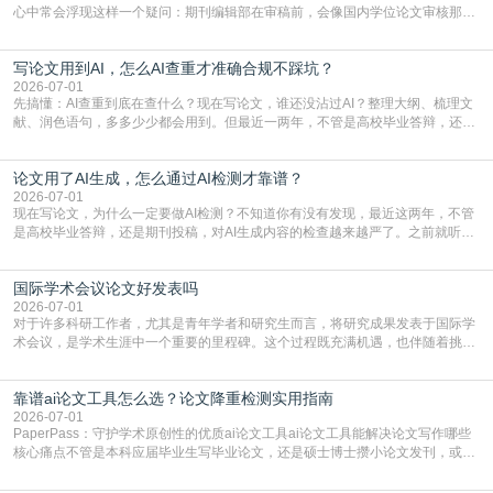
心中常会浮现这样一个疑问：期刊编辑部在审稿前，会像国内学位论文审核那
样，先对稿件进行重复率检查吗？这个疑虑关乎学术诚信的底线，也直接影响到
论文的初审通过率。实际上，SCI期刊对重复内容的审查是严谨投稿流程中不可
写论文用到AI，怎么AI查重才准确合规不踩坑？
或缺的一环。本篇AEIC学术交流中心小编就为大家介绍“投稿SCI有查重吗”。
一、查重是标准流程答案是明确的：绝大多数S
2026-07-01
先搞懂：AI查重到底在查什么？现在写论文，谁还没沾过AI？整理大纲、梳理文
献、润色语句，多多少少都会用到。但最近一两年，不管是高校毕业答辩，还是
期刊投稿，对AI生成内容的管控越来越严，只查普通文字重复率已经不够了，必
须加做AI查重。很多人分不清，AI查重和普通查重到底有啥区别？这里说透：普
论文用了AI生成，怎么通过AI检测才靠谱？
通查重查的是你的文字和已公开文献的重复比例，防的是抄袭；AI查重查的是你
的内容里，有多少是AI生成的，防的是过
2026-07-01
现在写论文，为什么一定要做AI检测？不知道你有没有发现，最近这两年，不管
是高校毕业答辩，还是期刊投稿，对AI生成内容的检查越来越严了。之前就听身
边朋友说，初稿用AI整理了文献综述，没做AI检测就交了学校预审，直接被打回
要求修改，还差点被判定学术不规范，真的太冤了。现在国内多数高校和核心期
国际学术会议论文好发表吗
刊，都已经明确出台了相关规定：如果使用AI生成内容辅助写作，必须明确标
注，未标注的AI生成内容会被认定为不符合学
2026-07-01
对于许多科研工作者，尤其是青年学者和研究生而言，将研究成果发表于国际学
术会议，是学术生涯中一个重要的里程碑。这个过程既充满机遇，也伴随着挑
战。面对不同的会议等级、严格的评审标准和激烈的竞争，不少人心中都会产生
疑问：国际学术会议论文到底好不好发表？其价值和难度究竟如何衡量。本篇
靠谱ai论文工具怎么选？论文降重检测实用指南
AEIC学术交流中心小编就为大家介绍“国际学术会议论文好发表吗”。一、会议论
文发表的相对优势与期刊论文相比，国际会议论文的发
2026-07-01
PaperPass：守护学术原创性的优质ai论文工具ai论文工具能解决论文写作哪些
核心痛点不管是本科应届毕业生写毕业论文，还是硕士博士攒小论文发刊，或是
科研人员整理课题成果，都绕不开重复率核查、内容优化这两大难关。以前全靠
自己逐句读逐句改，熬好几个大夜不说，还经常改不到点上，交上去才发现重复