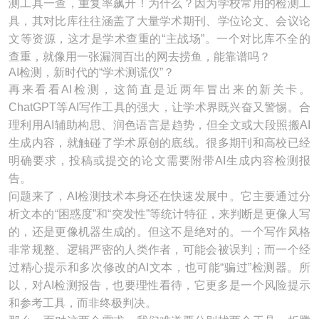
测工具一查，重复率飙升！为什么？因为学校常用的检测工
具，其对比库往往涵盖了大量学术期刊、学位论文、会议论
文等资源，这才是学术查重的“主战场”。一个对比库不全的
查重，就像用一张漏洞百出的网去捞鱼，能靠谱吗？
AI检测，新时代的“学术测谎仪”？
再来看看AI检测，这简直是近两年冒出来的新关卡。
ChatGPT等AI写作工具的强大，让学术界既兴奋又警惕。合
理利用AI辅助构思、润色语言是趋势，但全文或大段照搬AI
生成内容，就触碰了学术原创的底线。很多期刊和高校已经
明确要求，投稿或提交的论文需要附带AI生成内容检测报
告。
问题来了，AI检测技术本身还在快速发展中。它主要通过分
析文本的“困惑度”和“突发性”等统计特征，来判断是更像人写
的，还是更像机器生成的。但这不是绝对的。一个写作风格
非常规整、逻辑严密的人类作者，可能会被误判；而一个经
过精心提示和多次修改的AI文本，也可能“骗过”检测器。所
以，对AI检测报告，也要理性看待，它更多是一个风险提示
和参考工具，而非终极判决。