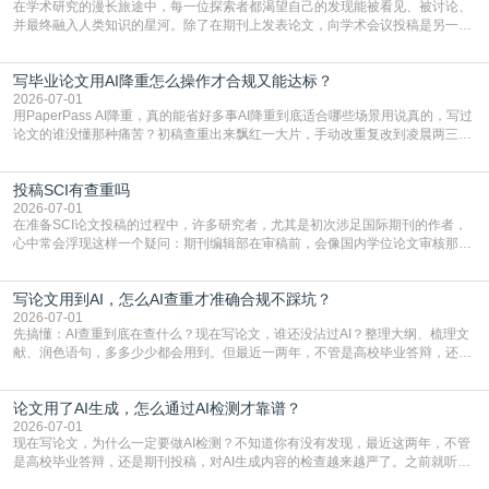
在学术研究的漫长旅途中，每一位探索者都渴望自己的发现能被看见、被讨论、
并最终融入人类知识的星河。除了在期刊上发表论文，向学术会议投稿是另一个
至关重要且富有活力的环节。它不仅仅是一个提交文稿的动作，更是一扇通往更
广阔学术天地的大门，连接着个体研究与社会网络。本篇AEIC学术交流中心小编
写毕业论文用AI降重怎么操作才合规又能达标？
就为大家介绍“学术会议投稿意义”。一、加速研究成果的传播与反馈学术会议通
常具有周期短、时效性强的特点。相比期刊漫长的
2026-07-01
用PaperPass AI降重，真的能省好多事AI降重到底适合哪些场景用说真的，写过
论文的谁没懂那种痛苦？初稿查重出来飘红一大片，手动改重复改到凌晨两三
点，删了改改了删，重复率还是纹丝不动，截止日期一天天近，整个人都要焦虑
到秃头。这时候靠谱的AI降重真的就是救命稻草，选对工具，半天就能搞定你两
投稿SCI有查重吗
三天都做不完的事。不是所有人都需要用AI降重，但如果你符合下面这些场景，
真的可以试试：初稿写完重复率远超要
2026-07-01
在准备SCI论文投稿的过程中，许多研究者，尤其是初次涉足国际期刊的作者，
心中常会浮现这样一个疑问：期刊编辑部在审稿前，会像国内学位论文审核那
样，先对稿件进行重复率检查吗？这个疑虑关乎学术诚信的底线，也直接影响到
论文的初审通过率。实际上，SCI期刊对重复内容的审查是严谨投稿流程中不可
写论文用到AI，怎么AI查重才准确合规不踩坑？
或缺的一环。本篇AEIC学术交流中心小编就为大家介绍“投稿SCI有查重吗”。
一、查重是标准流程答案是明确的：绝大多数S
2026-07-01
先搞懂：AI查重到底在查什么？现在写论文，谁还没沾过AI？整理大纲、梳理文
献、润色语句，多多少少都会用到。但最近一两年，不管是高校毕业答辩，还是
期刊投稿，对AI生成内容的管控越来越严，只查普通文字重复率已经不够了，必
须加做AI查重。很多人分不清，AI查重和普通查重到底有啥区别？这里说透：普
论文用了AI生成，怎么通过AI检测才靠谱？
通查重查的是你的文字和已公开文献的重复比例，防的是抄袭；AI查重查的是你
的内容里，有多少是AI生成的，防的是过
2026-07-01
现在写论文，为什么一定要做AI检测？不知道你有没有发现，最近这两年，不管
是高校毕业答辩，还是期刊投稿，对AI生成内容的检查越来越严了。之前就听身
边朋友说，初稿用AI整理了文献综述，没做AI检测就交了学校预审，直接被打回