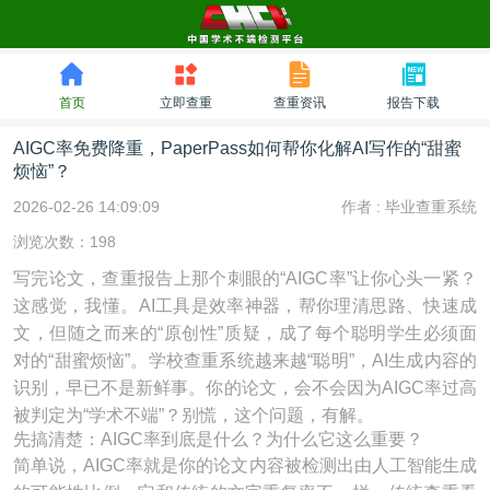
首页
立即查重
查重资讯
报告下载
AIGC率免费降重，PaperPass如何帮你化解AI写作的“甜蜜
烦恼”？
2026-02-26 14:09:09
作者 :
毕业查重系统
浏览次数：198
写完论文，查重报告上那个刺眼的“AIGC率”让你心头一紧？
这感觉，我懂。AI工具是效率神器，帮你理清思路、快速成
文，但随之而来的“原创性”质疑，成了每个聪明学生必须面
对的“甜蜜烦恼”。学校查重系统越来越“聪明”，AI生成内容的
识别，早已不是新鲜事。你的论文，会不会因为AIGC率过高
被判定为“学术不端”？别慌，这个问题，有解。
先搞清楚：AIGC率到底是什么？为什么它这么重要？
简单说，AIGC率就是你的论文内容被检测出由人工智能生成