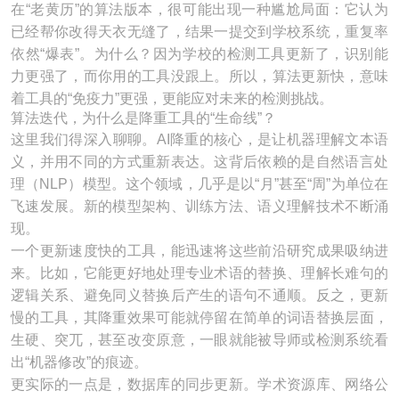
在“老黄历”的算法版本，很可能出现一种尴尬局面：它认为
已经帮你改得天衣无缝了，结果一提交到学校系统，重复率
依然“爆表”。为什么？因为学校的检测工具更新了，识别能
力更强了，而你用的工具没跟上。所以，算法更新快，意味
着工具的“免疫力”更强，更能应对未来的检测挑战。
算法迭代，为什么是降重工具的“生命线”？
这里我们得深入聊聊。AI降重的核心，是让机器理解文本语
义，并用不同的方式重新表达。这背后依赖的是自然语言处
理（NLP）模型。这个领域，几乎是以“月”甚至“周”为单位在
飞速发展。新的模型架构、训练方法、语义理解技术不断涌
现。
一个更新速度快的工具，能迅速将这些前沿研究成果吸纳进
来。比如，它能更好地处理专业术语的替换、理解长难句的
逻辑关系、避免同义替换后产生的语句不通顺。反之，更新
慢的工具，其降重效果可能就停留在简单的词语替换层面，
生硬、突兀，甚至改变原意，一眼就能被导师或检测系统看
出“机器修改”的痕迹。
更实际的一点是，数据库的同步更新。学术资源库、网络公