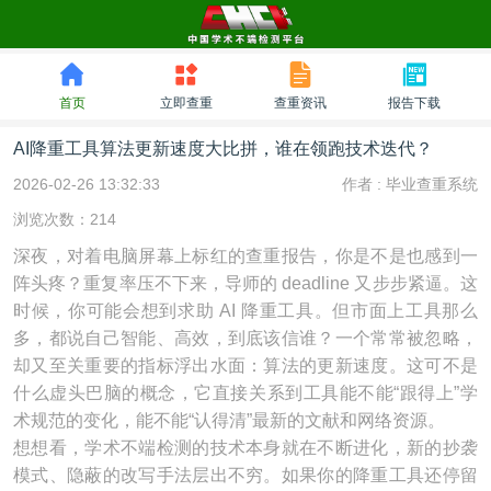
首页
立即查重
查重资讯
报告下载
AI降重工具算法更新速度大比拼，谁在领跑技术迭代？
2026-02-26 13:32:33
作者 :
毕业查重系统
浏览次数：214
深夜，对着电脑屏幕上标红的查重报告，你是不是也感到一
阵头疼？重复率压不下来，导师的 deadline 又步步紧逼。这
时候，你可能会想到求助 AI 降重工具。但市面上工具那么
多，都说自己智能、高效，到底该信谁？一个常常被忽略，
却又至关重要的指标浮出水面：算法的更新速度。这可不是
什么虚头巴脑的概念，它直接关系到工具能不能“跟得上”学
术规范的变化，能不能“认得清”最新的文献和网络资源。
想想看，学术不端检测的技术本身就在不断进化，新的抄袭
模式、隐蔽的改写手法层出不穷。如果你的降重工具还停留