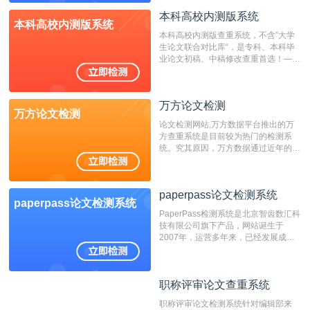
表时间；如未公开发表的，则用论文完
成时间作为发表日期。
本科高校内测版系统
本科高校内测版系统
本科高校内测版查重系统，不含”大学
生论文联合对比库“，是专科、本科毕
业论文初稿、中稿修改查重首选！——
不支持验证！！！
万方论文检测
万方论文检测
论文检测网站,万方数据平台推出的万
方查重系统是目前较为热门的检测系
统。究其原因，万方数据通过近年的发
展，在高校中也确立了自己的相应地
位，特别是部分高校直接将其视为毕业
检测系统，其真实性和权威性无可厚
paperpass论文检测系统
非。其次，相对于知网而言，万方检测
paperpass论文检测系统
费用少，上手容易，是学生初次论文查
PaperPass检测系统是北京智齿数汇科
重的推荐系统。
技有限公司旗下产品，网站诞生于
2007年，运营多年来，已经发展成为
国内可信赖的中文原创性检查和预防剽
窃的在线网站。 系统采用自主研发的
动态指纹越级扫描检测技术，该项技术
职称评审论文查重系统
职称评审论文查重系统
检测速度快、精度高，市场反映良好。
职称评审论文检测系统针对编辑部来