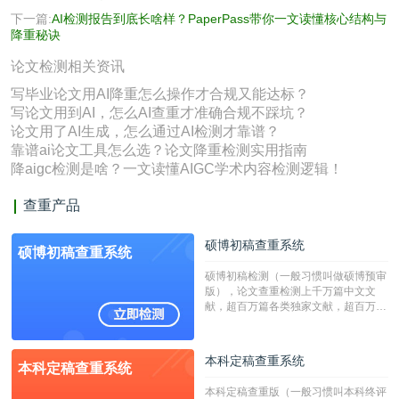
下一篇:
AI检测报告到底长啥样？PaperPass带你一文读懂核心结构与
降重秘诀
论文检测相关资讯
写毕业论文用AI降重怎么操作才合规又能达标？
写论文用到AI，怎么AI查重才准确合规不踩坑？
论文用了AI生成，怎么通过AI检测才靠谱？
靠谱ai论文工具怎么选？论文降重检测实用指南
降aigc检测是啥？一文读懂AIGC学术内容检测逻辑！
查重产品
硕博初稿查重系统
硕博初稿查重系统
硕博初稿检测（一般习惯叫做硕博预审
版），论文查重检测上千万篇中文文
献，超百万篇各类独家文献，超百万港
澳台地区学术文献过千万篇英文文献资
源，数亿个中英文互联网资源是全国高
校用来检测硕博论文的系统，检测范围
本科定稿查重系统
本科定稿查重系统
广，数据来源真实，检测算法合理!本
系统含有（学术库与源码库）。（限制
本科定稿查重版（一般习惯叫本科终评
字符数30万）