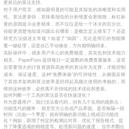
更前沿的算法支持。
对于用户而言，感知最明显的可能是其报告的清晰度和实用
性。算法更新快，意味着报告的分析维度会更细致，标红标
黄的原因提示会更精准，而不仅仅是给一个冰冷的百分比。
你能更清楚地知道问题出在哪里：是概念定义撞车了？还是
研究方法描述太常规？知道了“病因”，无论是用它的智能降
重一键处理，还是自己手动修改，方向都明确得多。
实际操作中，很多用户关心的免费额度，其实也和技术能力
相关。 PaperPass 提供每日一定篇数的免费查重服务，这背
后需要强大的计算资源和高效率的算法作为支撑，才能控制
成本、保证速度。这种“免费体验”的可持续性，从侧面反映
了其技术架构和算法效率是经得起高频次使用的考验的，而
维持这种效率，必然离不开持续的技术优化和更新。
如何判断一个工具的算法是否在快速进化？
作为普通用户，我们没法看代码，但有几个实用的观察点：
功能迭代的频率： 留意官方公告或产品界面。是否每隔一段
时间（比如一个季度）就有明确的新功能上线或旧功能优
化？例如，新增了特定的检测比对库、优化了报告格式、提
升了降重选项的精细度等。处理新问题的速度： 当学术圈出