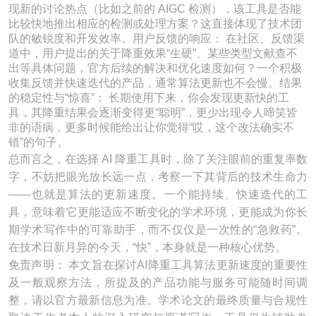
现新的讨论热点（比如之前的 AIGC 检测），该工具是否能
比较快地推出相应的检测或处理方案？这直接体现了技术团
队的敏锐度和开发效率。用户反馈的响应： 在社区、反馈渠
道中，用户提出的关于降重效果“生硬”、某些类型文献查不
出等具体问题，官方后续的解决和优化速度如何？一个积极
收集反馈并快速迭代的产品，通常算法更新也不会慢。结果
的稳定性与“惊喜”： 长期使用下来，你会发现更新快的工
具，其降重结果会逐渐变得更“聪明”，更少出现令人啼笑皆
非的语病，更多时候能给出让你觉得“哎，这个改法确实不
错”的句子。
总而言之，在选择 AI 降重工具时，除了关注眼前的重复率数
字，不妨把眼光放长远一点，考察一下其背后的技术生命力
——也就是算法的更新速度。一个能持续、快速迭代的工
具，意味着它更能适应不断变化的学术环境，更能成为你长
期学术写作中的可靠助手，而不仅仅是一次性的“急救药”。
在技术日新月异的今天，“快”，本身就是一种核心优势。
免责声明： 本文旨在探讨AI降重工具算法更新速度的重要性
及一般观察方法，所提及的产品功能与服务可能随时间调
整，请以官方最新信息为准。学术论文的最终质量与合规性