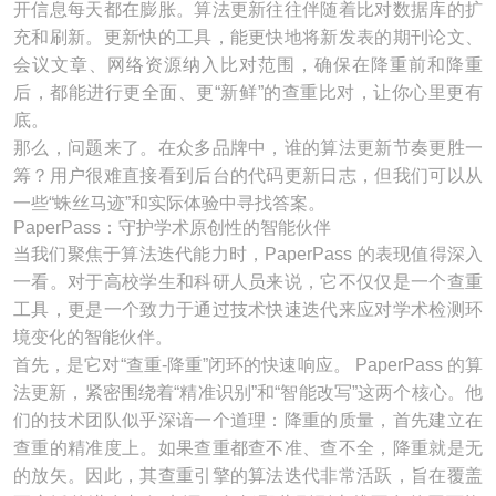
开信息每天都在膨胀。算法更新往往伴随着比对数据库的扩
充和刷新。更新快的工具，能更快地将新发表的期刊论文、
会议文章、网络资源纳入比对范围，确保在降重前和降重
后，都能进行更全面、更“新鲜”的查重比对，让你心里更有
底。
那么，问题来了。在众多品牌中，谁的算法更新节奏更胜一
筹？用户很难直接看到后台的代码更新日志，但我们可以从
一些“蛛丝马迹”和实际体验中寻找答案。
PaperPass：守护学术原创性的智能伙伴
当我们聚焦于算法迭代能力时，PaperPass 的表现值得深入
一看。对于高校学生和科研人员来说，它不仅仅是一个查重
工具，更是一个致力于通过技术快速迭代来应对学术检测环
境变化的智能伙伴。
首先，是它对“查重-降重”闭环的快速响应。 PaperPass 的算
法更新，紧密围绕着“精准识别”和“智能改写”这两个核心。他
们的技术团队似乎深谙一个道理：降重的质量，首先建立在
查重的精准度上。如果查重都查不准、查不全，降重就是无
的放矢。因此，其查重引擎的算法迭代非常活跃，旨在覆盖