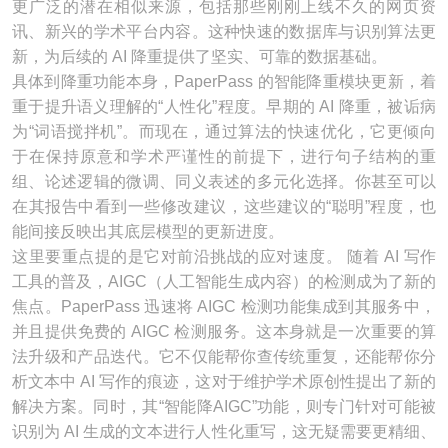
更广泛的潜在相似来源，包括那些刚刚上线不久的网页资
讯、新兴的学术平台内容。这种快速的数据库与识别算法更
新，为后续的 AI 降重提供了坚实、可靠的数据基础。
具体到降重功能本身，PaperPass 的智能降重模块更新，着
重于提升语义理解的“人性化”程度。早期的 AI 降重，被诟病
为“词语搅拌机”。而现在，通过算法的快速优化，它更倾向
于在保持原意和学术严谨性的前提下，进行句子结构的重
组、论述逻辑的微调、同义表述的多元化选择。你甚至可以
在其报告中看到一些修改建议，这些建议的“聪明”程度，也
能间接反映出其底层模型的更新进度。
这里要重点提的是它对前沿挑战的应对速度。 随着 AI 写作
工具的普及，AIGC（人工智能生成内容）的检测成为了新的
焦点。PaperPass 迅速将 AIGC 检测功能集成到其服务中，
并且提供免费的 AIGC 检测服务。这本身就是一次重要的算
法升级和产品迭代。它不仅能帮你查传统重复，还能帮你分
析文本中 AI 写作的痕迹，这对于维护学术原创性提出了新的
解决方案。同时，其“智能降AIGC”功能，则专门针对可能被
识别为 AI 生成的文本进行人性化重写，这无疑需要更精细、