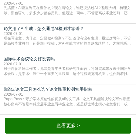
一、查重是标准流程答案是明确的：绝大多数S
2026-07-01
先搞懂：AI查重到底在查什么？现在写论文，谁还没沾过AI？整理大纲、梳理文
献、润色语句，多多少少都会用到。但最近一两年，不管是高校毕业答辩，还是
期刊投稿，对AI生成内容的管控越来越严，只查普通文字重复率已经不够了，必
须加做AI查重。很多人分不清，AI查重和普通查重到底有啥区别？这里说透：普
论文用了AI生成，怎么通过AI检测才靠谱？
通查重查的是你的文字和已公开文献的重复比例，防的是抄袭；AI查重查的是你
的内容里，有多少是AI生成的，防的是过
2026-07-01
现在写论文，为什么一定要做AI检测？不知道你有没有发现，最近这两年，不管
是高校毕业答辩，还是期刊投稿，对AI生成内容的检查越来越严了。之前就听身
边朋友说，初稿用AI整理了文献综述，没做AI检测就交了学校预审，直接被打回
要求修改，还差点被判定学术不规范，真的太冤了。现在国内多数高校和核心期
国际学术会议论文好发表吗
刊，都已经明确出台了相关规定：如果使用AI生成内容辅助写作，必须明确标
注，未标注的AI生成内容会被认定为不符合学
2026-07-01
对于许多科研工作者，尤其是青年学者和研究生而言，将研究成果发表于国际学
术会议，是学术生涯中一个重要的里程碑。这个过程既充满机遇，也伴随着挑
战。面对不同的会议等级、严格的评审标准和激烈的竞争，不少人心中都会产生
疑问：国际学术会议论文到底好不好发表？其价值和难度究竟如何衡量。本篇
靠谱ai论文工具怎么选？论文降重检测实用指南
AEIC学术交流中心小编就为大家介绍“国际学术会议论文好发表吗”。一、会议论
文发表的相对优势与期刊论文相比，国际会议论文的发
2026-07-01
PaperPass：守护学术原创性的优质ai论文工具ai论文工具能解决论文写作哪些
核心痛点不管是本科应届毕业生写毕业论文，还是硕士博士攒小论文发刊，或是
科研人员整理课题成果，都绕不开重复率核查、内容优化这两大难关。以前全靠
自己逐句读逐句改，熬好几个大夜不说，还经常改不到点上，交上去才发现重复
率超标，再返工太折腾。现在有了成熟的ai论文工具，这些痛点基本都能高效解
决。靠谱的ai论文工具，不止能帮你梳
查看更多 >