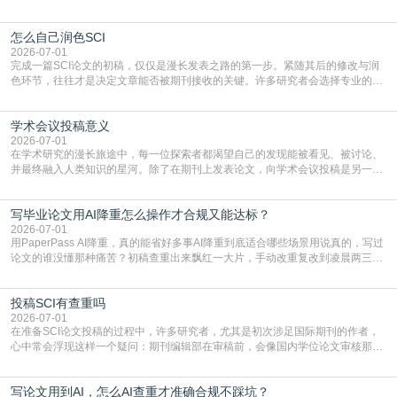
凭证。然而，对于许多初学者甚至是有经验的研究者来说，这个过程依然充满挑
战与困惑。从选题立意到投稿回应，每一步都需要精心的策略与扎实的工作。本
怎么自己润色SCI
篇AEIC学术交流中心小编就为大家介绍“发SCI文章”。一、精准定位是成功的第
一步发表SCI文章，首要解决的问题是“投
2026-07-01
完成一篇SCI论文的初稿，仅仅是漫长发表之路的第一步。紧随其后的修改与润
色环节，往往才是决定文章能否被期刊接收的关键。许多研究者会选择专业的语
言润色服务，但这并非唯一途径。掌握自我润色的方法与技巧，不仅能提升论文
质量，更能在此过程中深化对学术写作的理解。如何系统、高效地打磨自己的论
学术会议投稿意义
文，使其在语言和学术表达上更符合国际期刊的要求，是每位研究者值得投入学
习的技能。本篇AEIC学术交流中心小编就为大家介
2026-07-01
在学术研究的漫长旅途中，每一位探索者都渴望自己的发现能被看见、被讨论、
并最终融入人类知识的星河。除了在期刊上发表论文，向学术会议投稿是另一个
至关重要且富有活力的环节。它不仅仅是一个提交文稿的动作，更是一扇通往更
广阔学术天地的大门，连接着个体研究与社会网络。本篇AEIC学术交流中心小编
写毕业论文用AI降重怎么操作才合规又能达标？
就为大家介绍“学术会议投稿意义”。一、加速研究成果的传播与反馈学术会议通
常具有周期短、时效性强的特点。相比期刊漫长的
2026-07-01
用PaperPass AI降重，真的能省好多事AI降重到底适合哪些场景用说真的，写过
论文的谁没懂那种痛苦？初稿查重出来飘红一大片，手动改重复改到凌晨两三
点，删了改改了删，重复率还是纹丝不动，截止日期一天天近，整个人都要焦虑
到秃头。这时候靠谱的AI降重真的就是救命稻草，选对工具，半天就能搞定你两
投稿SCI有查重吗
三天都做不完的事。不是所有人都需要用AI降重，但如果你符合下面这些场景，
真的可以试试：初稿写完重复率远超要
2026-07-01
在准备SCI论文投稿的过程中，许多研究者，尤其是初次涉足国际期刊的作者，
心中常会浮现这样一个疑问：期刊编辑部在审稿前，会像国内学位论文审核那
样，先对稿件进行重复率检查吗？这个疑虑关乎学术诚信的底线，也直接影响到
论文的初审通过率。实际上，SCI期刊对重复内容的审查是严谨投稿流程中不可
写论文用到AI，怎么AI查重才准确合规不踩坑？
或缺的一环。本篇AEIC学术交流中心小编就为大家介绍“投稿SCI有查重吗”。