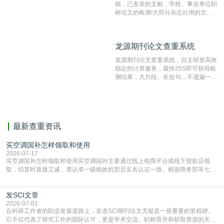
稿，已发表的文献，学校、事业单位职
称论文的检测!大部分杂志社用的文献
抄袭检测系统。可检测抄袭与剽窃、伪
造、篡改、不当署名、一稿多投等学术
不端文献，学术不端论文查重可供期刊
龙源期刊论文查重系统
龙源期刊论文查重系统
编辑部检测来稿和已发表的文献,检测
结果和杂志社一致,已发表过的文章检
龙源期刊论文查重系统，自主研发高效
测时注意填写第一作者,才能排除已发
稳定的计算服务，最快35S即可获得检
表文献复制比。（限制字符数1万）
测结果，大片段、长短句，不遗漏一处
相似，区分论文中的正确引用参考文
献。
最新查重资讯
买空调国补怎样领取和使用
2026-07-17
买空调国补怎样领取和使用买空调国补主要通过线上电商平台或线下授权店领
取，结算时直接立减‌，需认准一级能效机型且实名认证一致。根据商务部等七部
门部署的2026年消费品以旧换新政策，全国统一补贴标准，具体操作如下。‌‌‌哪里
能领到补贴首选‌京东APP‌搜索专属口令(如【家电补贴1637】、【国补立省
发SCI文章
4949】等，口令会随活动更新，以页面显示为准)进入补贴专场。淘宝/天猫也可
复制粘贴【8$FKFGgJq
2026-07-01
在科研工作者的职业发展道路上，发表SCI期刊论文无疑是一座重要的里程碑。
它不仅代表了研究工作的国际认可，更是学术交流、职称晋升和获取资源的关键