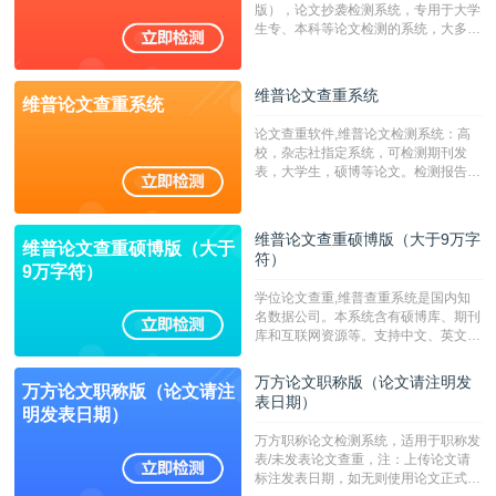
版），论文抄袭检测系统，专用于大学
生专、本科等论文检测的系统，大多数
专、本科院校使用此检测系统。（限制
字符数6万）
维普论文查重系统
维普论文查重系统
论文查重软件,维普论文检测系统：高
校，杂志社指定系统，可检测期刊发
表，大学生，硕博等论文。检测报告支
持PDF、网页格式，性价比高！--不支
持指定院校！！！
维普论文查重硕博版（大于9万字
维普论文查重硕博版（大于
符）
9万字符）
学位论文查重,维普查重系统是国内知
名数据公司。本系统含有硕博库、期刊
库和互联网资源等。支持中文、英文、
繁体、小语种论文检测，。--不支持指
定院校！！！
万方论文职称版（论文请注明发
万方论文职称版（论文请注
表日期）
明发表日期）
万方职称论文检测系统，适用于职称发
表/未发表论文查重，注：上传论文请
标注发表日期，如无则使用论文正式发