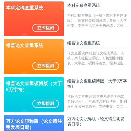
校用来检测硕博论文的系统，检测范围
本科定稿查重系统
本科定稿查重系统
广，数据来源真实，检测算法合理!本
系统含有（学术库与源码库）。（限制
本科定稿查重版（一般习惯叫本科终评
字符数30万）
版），论文抄袭检测系统，专用于大学
生专、本科等论文检测的系统，大多数
专、本科院校使用此检测系统。（限制
字符数6万）
维普论文查重系统
维普论文查重系统
论文查重软件,维普论文检测系统：高
校，杂志社指定系统，可检测期刊发
表，大学生，硕博等论文。检测报告支
持PDF、网页格式，性价比高！--不支
持指定院校！！！
维普论文查重硕博版（大于9万字
维普论文查重硕博版（大于
符）
9万字符）
学位论文查重,维普查重系统是国内知
名数据公司。本系统含有硕博库、期刊
库和互联网资源等。支持中文、英文、
繁体、小语种论文检测，。--不支持指
定院校！！！
万方论文职称版（论文请注明发
万方论文职称版（论文请注
表日期）
明发表日期）