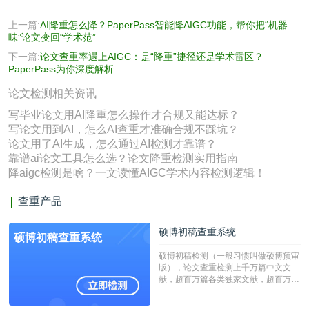
上一篇:
AI降重怎么降？PaperPass智能降AIGC功能，帮你把“机器
味”论文变回“学术范”
下一篇:
论文查重率遇上AIGC：是“降重”捷径还是学术雷区？
PaperPass为你深度解析
论文检测相关资讯
写毕业论文用AI降重怎么操作才合规又能达标？
写论文用到AI，怎么AI查重才准确合规不踩坑？
论文用了AI生成，怎么通过AI检测才靠谱？
靠谱ai论文工具怎么选？论文降重检测实用指南
降aigc检测是啥？一文读懂AIGC学术内容检测逻辑！
查重产品
硕博初稿查重系统
硕博初稿查重系统
硕博初稿检测（一般习惯叫做硕博预审
版），论文查重检测上千万篇中文文
献，超百万篇各类独家文献，超百万港
澳台地区学术文献过千万篇英文文献资
源，数亿个中英文互联网资源是全国高