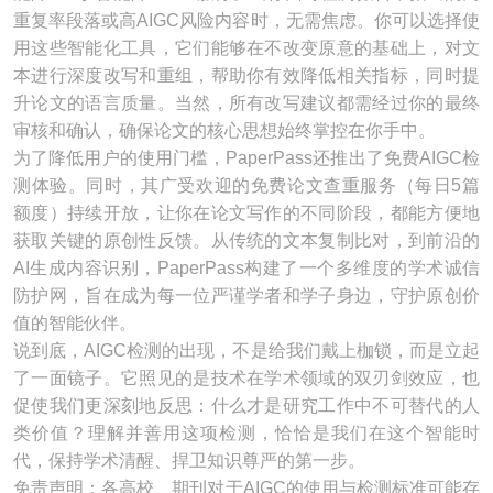
重复率段落或高AIGC风险内容时，无需焦虑。你可以选择使
用这些智能化工具，它们能够在不改变原意的基础上，对文
本进行深度改写和重组，帮助你有效降低相关指标，同时提
升论文的语言质量。当然，所有改写建议都需经过你的最终
审核和确认，确保论文的核心思想始终掌控在你手中。
为了降低用户的使用门槛，PaperPass还推出了免费AIGC检
测体验。同时，其广受欢迎的免费论文查重服务（每日5篇
额度）持续开放，让你在论文写作的不同阶段，都能方便地
获取关键的原创性反馈。从传统的文本复制比对，到前沿的
AI生成内容识别，PaperPass构建了一个多维度的学术诚信
防护网，旨在成为每一位严谨学者和学子身边，守护原创价
值的智能伙伴。
说到底，AIGC检测的出现，不是给我们戴上枷锁，而是立起
了一面镜子。它照见的是技术在学术领域的双刃剑效应，也
促使我们更深刻地反思：什么才是研究工作中不可替代的人
类价值？理解并善用这项检测，恰恰是我们在这个智能时
代，保持学术清醒、捍卫知识尊严的第一步。
免责声明：各高校、期刊对于AIGC的使用与检测标准可能存