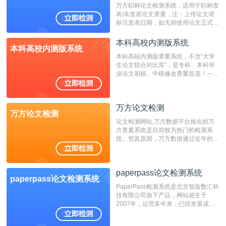
万方职称论文检测系统，适用于职称发
表/未发表论文查重，注：上传论文请
标注发表日期，如无则使用论文正式发
表时间；如未公开发表的，则用论文完
成时间作为发表日期。
本科高校内测版系统
本科高校内测版系统
本科高校内测版查重系统，不含”大学
生论文联合对比库“，是专科、本科毕
业论文初稿、中稿修改查重首选！——
不支持验证！！！
万方论文检测
万方论文检测
论文检测网站,万方数据平台推出的万
方查重系统是目前较为热门的检测系
统。究其原因，万方数据通过近年的发
展，在高校中也确立了自己的相应地
位，特别是部分高校直接将其视为毕业
检测系统，其真实性和权威性无可厚
paperpass论文检测系统
非。其次，相对于知网而言，万方检测
paperpass论文检测系统
费用少，上手容易，是学生初次论文查
PaperPass检测系统是北京智齿数汇科
重的推荐系统。
技有限公司旗下产品，网站诞生于
2007年，运营多年来，已经发展成为
国内可信赖的中文原创性检查和预防剽
窃的在线网站。 系统采用自主研发的