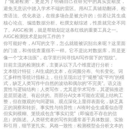
了“规避检测”，更是为了明确自己在研究中的真实贡献度，
避免无意识中踏入学术不端的雷区。用AI工具辅助翻译、检
查语法、优化表达，在很多场合是被允许的；但若让其生成
核心论点、编造数据分析、杜撰文献综述，性质就完全不同
了。AIGC检测，就是帮助划定这条红线的重要工具之一。
AIGC检测技术是如何工作的？
你可能好奇，AI写的文字，怎么就能被识别出来呢？这里面
的门道，和传统查重很不一样。它不是比对数据库，而是更
像一个“文本法医”，在字里行间寻找AI写作留下的“指纹”。
目前主流的检测技术，主要从以下几个维度进行分析：
文本统计特征：AI生成的文本，在词频分布、句长变化、词
汇多样性等统计指标上，往往呈现出过于“规整”或“平均”的模
式，缺乏人类写作中自然的波动和偶尔的“不完美”。语义连
贯性与逻辑结构：人类写作，尤其是学术写作，其逻辑推进
是层层递进、有起伏的。而部分AI文本可能在宏观上结构工
整，但在微观的句间逻辑、观点深化上显得表面化，缺乏真
正的洞察和转折。事实性与特异性：AI有时会生成看似合理
但实则模糊、笼统或包含“事实幻觉”（即编造不存在的信
息）的陈述。人类研究者的写作则通常基于具体数据、实验
和引用，细节更扎实。风格一致性：检测模型会分析文本的