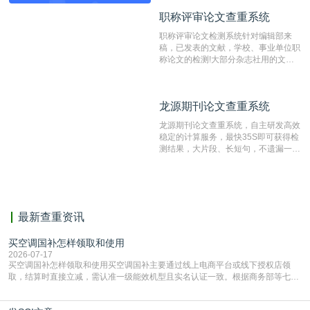
动态指纹越级扫描检测技术，该项技术
职称评审论文查重系统
职称评审论文查重系统
检测速度快、精度高，市场反映良好。
职称评审论文检测系统针对编辑部来
稿，已发表的文献，学校、事业单位职
称论文的检测!大部分杂志社用的文献
抄袭检测系统。可检测抄袭与剽窃、伪
造、篡改、不当署名、一稿多投等学术
不端文献，学术不端论文查重可供期刊
龙源期刊论文查重系统
龙源期刊论文查重系统
编辑部检测来稿和已发表的文献,检测
结果和杂志社一致,已发表过的文章检
龙源期刊论文查重系统，自主研发高效
测时注意填写第一作者,才能排除已发
稳定的计算服务，最快35S即可获得检
表文献复制比。（限制字符数1万）
测结果，大片段、长短句，不遗漏一处
相似，区分论文中的正确引用参考文
献。
最新查重资讯
买空调国补怎样领取和使用
2026-07-17
买空调国补怎样领取和使用买空调国补主要通过线上电商平台或线下授权店领
取，结算时直接立减‌，需认准一级能效机型且实名认证一致。根据商务部等七部
门部署的2026年消费品以旧换新政策，全国统一补贴标准，具体操作如下。‌‌‌哪里
能领到补贴首选‌京东APP‌搜索专属口令(如【家电补贴1637】、【国补立省