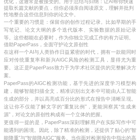
优化，这通常是被接受的。用于总结与归纳：让AI帮你快速
提取长篇文献的要点，但你必须亲自阅读原文，理解并批判
性地整合这些信息到你的论文中。
一个重要的习惯是：保留你的创作过程记录。比如早期的手
写笔记、论文大纲的多个迭代版本、实验数据的原始记录
等。这些都能在必要时，作为你独立完成工作的有力证明。
借助PaperPass，全面守护论文原创性
在这样一个AI与人类协作日益紧密的时代，拥有一款能同时
应对传统重复率和新兴AIGC风险的检测工具，显得尤为重
要。这正是PaperPass致力于为学术社区提供的完整解决方
案。
PaperPass的AIGC检测功能，基于先进的深度学习模型构
建，能够智能扫描全文，精准识别出文本中可能由人工智能
生成的部分，并以高亮或百分比的形式在报告中清晰呈现。
这让你不仅能了解文字的“重复比例”，更能洞察其“生成来
源”，对论文的原创性构成有一个立体的把握。
更值得一提的是，PaperPass深刻理解用户在实际写作中可
能遇到的困境。因此，除了精准的检测，还提供了贴心的“智
能降重”与“智能降AIGC”服务。当你面对检测报告中指出的高