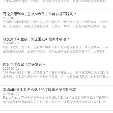
心中常会浮现这样一个疑问：期刊编辑部在审稿前，会像国内学位论文审核那
样，先对稿件进行重复率检查吗？这个疑虑关乎学术诚信的底线，也直接影响到
论文的初审通过率。实际上，SCI期刊对重复内容的审查是严谨投稿流程中不可
写论文用到AI，怎么AI查重才准确合规不踩坑？
或缺的一环。本篇AEIC学术交流中心小编就为大家介绍“投稿SCI有查重吗”。
一、查重是标准流程答案是明确的：绝大多数S
2026-07-01
先搞懂：AI查重到底在查什么？现在写论文，谁还没沾过AI？整理大纲、梳理文
献、润色语句，多多少少都会用到。但最近一两年，不管是高校毕业答辩，还是
期刊投稿，对AI生成内容的管控越来越严，只查普通文字重复率已经不够了，必
须加做AI查重。很多人分不清，AI查重和普通查重到底有啥区别？这里说透：普
论文用了AI生成，怎么通过AI检测才靠谱？
通查重查的是你的文字和已公开文献的重复比例，防的是抄袭；AI查重查的是你
的内容里，有多少是AI生成的，防的是过
2026-07-01
现在写论文，为什么一定要做AI检测？不知道你有没有发现，最近这两年，不管
是高校毕业答辩，还是期刊投稿，对AI生成内容的检查越来越严了。之前就听身
边朋友说，初稿用AI整理了文献综述，没做AI检测就交了学校预审，直接被打回
要求修改，还差点被判定学术不规范，真的太冤了。现在国内多数高校和核心期
国际学术会议论文好发表吗
刊，都已经明确出台了相关规定：如果使用AI生成内容辅助写作，必须明确标
注，未标注的AI生成内容会被认定为不符合学
2026-07-01
对于许多科研工作者，尤其是青年学者和研究生而言，将研究成果发表于国际学
术会议，是学术生涯中一个重要的里程碑。这个过程既充满机遇，也伴随着挑
战。面对不同的会议等级、严格的评审标准和激烈的竞争，不少人心中都会产生
疑问：国际学术会议论文到底好不好发表？其价值和难度究竟如何衡量。本篇
靠谱ai论文工具怎么选？论文降重检测实用指南
AEIC学术交流中心小编就为大家介绍“国际学术会议论文好发表吗”。一、会议论
文发表的相对优势与期刊论文相比，国际会议论文的发
2026-07-01
PaperPass：守护学术原创性的优质ai论文工具ai论文工具能解决论文写作哪些
核心痛点不管是本科应届毕业生写毕业论文，还是硕士博士攒小论文发刊，或是
科研人员整理课题成果，都绕不开重复率核查、内容优化这两大难关。以前全靠
自己逐句读逐句改，熬好几个大夜不说，还经常改不到点上，交上去才发现重复