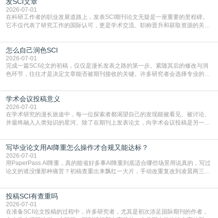
发SCI文章
4949】等，口令会随活动更新，以页面显示为准)进入补贴专场。淘宝/天猫也可
复制粘贴【8$FKFGgJq
2026-07-01
在科研工作者的职业发展道路上，发表SCI期刊论文无疑是一座重要的里程碑。
它不仅代表了研究工作的国际认可，更是学术交流、职称晋升和获取资源的关键
凭证。然而，对于许多初学者甚至是有经验的研究者来说，这个过程依然充满挑
战与困惑。从选题立意到投稿回应，每一步都需要精心的策略与扎实的工作。本
怎么自己润色SCI
篇AEIC学术交流中心小编就为大家介绍“发SCI文章”。一、精准定位是成功的第
一步发表SCI文章，首要解决的问题是“投
2026-07-01
完成一篇SCI论文的初稿，仅仅是漫长发表之路的第一步。紧随其后的修改与润
色环节，往往才是决定文章能否被期刊接收的关键。许多研究者会选择专业的语
言润色服务，但这并非唯一途径。掌握自我润色的方法与技巧，不仅能提升论文
质量，更能在此过程中深化对学术写作的理解。如何系统、高效地打磨自己的论
学术会议投稿意义
文，使其在语言和学术表达上更符合国际期刊的要求，是每位研究者值得投入学
习的技能。本篇AEIC学术交流中心小编就为大家介
2026-07-01
在学术研究的漫长旅途中，每一位探索者都渴望自己的发现能被看见、被讨论、
并最终融入人类知识的星河。除了在期刊上发表论文，向学术会议投稿是另一个
至关重要且富有活力的环节。它不仅仅是一个提交文稿的动作，更是一扇通往更
广阔学术天地的大门，连接着个体研究与社会网络。本篇AEIC学术交流中心小编
写毕业论文用AI降重怎么操作才合规又能达标？
就为大家介绍“学术会议投稿意义”。一、加速研究成果的传播与反馈学术会议通
常具有周期短、时效性强的特点。相比期刊漫长的
2026-07-01
用PaperPass AI降重，真的能省好多事AI降重到底适合哪些场景用说真的，写过
论文的谁没懂那种痛苦？初稿查重出来飘红一大片，手动改重复改到凌晨两三
点，删了改改了删，重复率还是纹丝不动，截止日期一天天近，整个人都要焦虑
到秃头。这时候靠谱的AI降重真的就是救命稻草，选对工具，半天就能搞定你两
投稿SCI有查重吗
三天都做不完的事。不是所有人都需要用AI降重，但如果你符合下面这些场景，
真的可以试试：初稿写完重复率远超要
2026-07-01
在准备SCI论文投稿的过程中，许多研究者，尤其是初次涉足国际期刊的作者，