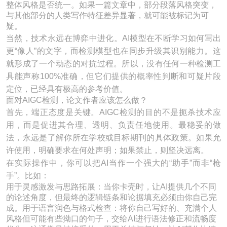
整体风格是否统一。如果一篇文章中，部分段落风格突变，
与其他部分的人类写作特征差异显著，就可能被标记为可
疑。
当然，技术永远在博弈中进化。AI模型在不断学习如何写出
更“像人”的文字，而检测模型也在同步升级其识别能力。这
就形成了一个动态的对抗过程。所以，没有任何一种检测工
具能声称100%准确，但它们提供的概率性判断和可疑片段
定位，已经具有极高的参考价值。
面对AIGC检测，论文作者应该怎么做？
首先，端正态度是关键。AIGC检测的目的不是扼杀技术应
用，而是促进其合理、透明、负责任地使用。最稳妥的做
法，永远是了解你所在学校或目标期刊的具体政策。如果允
许使用，明确要求在何处声明；如果禁止，则坚决远离。
在实际操作中，你可以把AI当作一个强大的“助手”而非“枪
手”。比如：
用于灵感激发与思路拓展：当你卡壳时，让AI提供几个不同
的论述角度，但最终的逻辑链条和论据填充必须由你自己完
成。用于语言润色与格式检查：将你自己写好的、充满个人
风格但可能有些拗口的句子，交给AI进行语法修正和流畅度