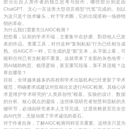
部分出自人类作者的独立思考与创作，哪些部分则是由
ChatGPT、文心一言这类大型语言模型“代笔”完成的。别以
为这只是个技术噱头，对于学术圈，它的出现堪称一场静悄
悄的革命。
为什么我们需要关注AIGC检测？
想想看，以前的学术不端，主要集中在抄袭、剽窃他人已发
表的作品。查重工具，对付这种“复制粘贴”行为已经相当成
熟。但AIGC不一样，它生成的是“新”文本，从字面上看，可
能和任何已有文献都不重复。这就带来了全新的灰色地带：
用AI辅助构思、梳理逻辑，甚至重写段落，算不算违规？边
界在哪里？
目前，全球越来越多的高校和学术出版机构已经更新了学术
规范，明确要求或建议对投稿论文进行AIGC检测。其核心诉
求是维护学术研究的“人类原创性”根基。实验的设计、数据
的分析、核心观点的凝练，这些体现研究者智慧和贡献的关
键环节，必须由研究者本人主导完成。过度依赖甚至完全交
由AI代劳，无疑动摇了学术诚信的基石。
对于作者自身，了解AIGC检测同样至关重要。这绝非只是为