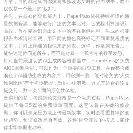
方案，目的就是成为你撰写和修改论文时的得力助手，而不
仅仅是一个最后的“裁判”。
首先，在核心的查重能力上，PaperPass依托持续扩增的海
量数据资源，能够进行广泛的文本比对。它的检测算法设计
高效，旨在精准识别出文本中的潜在相似内容。生成的检测
报告力求清晰直观，用不同的颜色高亮标记不同重复程度的
文本，并附上详细的相似来源列表。这样，你拿到报告后，
能快速定位问题所在，而不是对着一个孤零零的数字发愁。
针对当前最迫切的AI生成内容检测需求，PaperPass的免费
AIGC检测功能，可以作为一个重要的自查工具。在你整合或
润色了AI辅助生成的内容后，用它测一测，能对论文的“人类
原创比例”有个初步把握，做到心中有数。这尤其适合在论文
提交前，做一次全面的原创性体检。
更实用的是，考虑到论文修改是一个动态过程，PaperPass
提供了每日5篇的免费查重额度。这意味着在关键的修改
期，你可以毫无压力地上传最新版本，实时查看重复率的变
化趋势，验证修改是否有效。这种“即查即改”的模式，能让
你牢牢掌握主动权。