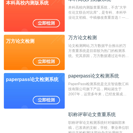
本科高校内测版系统
本科高校内测版查重系统，不含”大学
生论文联合对比库“，是专科、本科毕
业论文初稿、中稿修改查重首选！——
不支持验证！！！
万方论文检测
万方论文检测
论文检测网站,万方数据平台推出的万
方查重系统是目前较为热门的检测系
统。究其原因，万方数据通过近年的发
展，在高校中也确立了自己的相应地
位，特别是部分高校直接将其视为毕业
检测系统，其真实性和权威性无可厚
paperpass论文检测系统
非。其次，相对于知网而言，万方检测
paperpass论文检测系统
费用少，上手容易，是学生初次论文查
PaperPass检测系统是北京智齿数汇科
重的推荐系统。
技有限公司旗下产品，网站诞生于
2007年，运营多年来，已经发展成为
国内可信赖的中文原创性检查和预防剽
窃的在线网站。 系统采用自主研发的
动态指纹越级扫描检测技术，该项技术
职称评审论文查重系统
职称评审论文查重系统
检测速度快、精度高，市场反映良好。
职称评审论文检测系统针对编辑部来
稿，已发表的文献，学校、事业单位职
称论文的检测!大部分杂志社用的文献