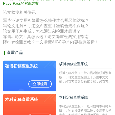
PaperPass的实战方案
论文检测相关资讯
写毕业论文用AI降重怎么操作才合规又能达标？
写论文用到AI，怎么AI查重才准确合规不踩坑？
论文用了AI生成，怎么通过AI检测才靠谱？
靠谱ai论文工具怎么选？论文降重检测实用指南
降aigc检测是啥？一文读懂AIGC学术内容检测逻辑！
查重产品
硕博初稿查重系统
硕博初稿查重系统
硕博初稿检测（一般习惯叫做硕博预审
版），论文查重检测上千万篇中文文
献，超百万篇各类独家文献，超百万港
澳台地区学术文献过千万篇英文文献资
源，数亿个中英文互联网资源是全国高
校用来检测硕博论文的系统，检测范围
本科定稿查重系统
本科定稿查重系统
广，数据来源真实，检测算法合理!本
系统含有（学术库与源码库）。（限制
本科定稿查重版（一般习惯叫本科终评
字符数30万）
版），论文抄袭检测系统，专用于大学
生专、本科等论文检测的系统，大多数