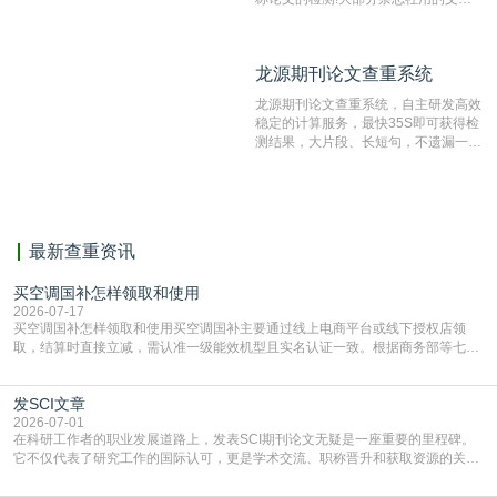
抄袭检测系统。可检测抄袭与剽窃、伪
造、篡改、不当署名、一稿多投等学术
不端文献，学术不端论文查重可供期刊
龙源期刊论文查重系统
龙源期刊论文查重系统
编辑部检测来稿和已发表的文献,检测
结果和杂志社一致,已发表过的文章检
龙源期刊论文查重系统，自主研发高效
测时注意填写第一作者,才能排除已发
稳定的计算服务，最快35S即可获得检
表文献复制比。（限制字符数1万）
测结果，大片段、长短句，不遗漏一处
相似，区分论文中的正确引用参考文
献。
最新查重资讯
买空调国补怎样领取和使用
2026-07-17
买空调国补怎样领取和使用买空调国补主要通过线上电商平台或线下授权店领
取，结算时直接立减‌，需认准一级能效机型且实名认证一致。根据商务部等七部
门部署的2026年消费品以旧换新政策，全国统一补贴标准，具体操作如下。‌‌‌哪里
能领到补贴首选‌京东APP‌搜索专属口令(如【家电补贴1637】、【国补立省
发SCI文章
4949】等，口令会随活动更新，以页面显示为准)进入补贴专场。淘宝/天猫也可
复制粘贴【8$FKFGgJq
2026-07-01
在科研工作者的职业发展道路上，发表SCI期刊论文无疑是一座重要的里程碑。
它不仅代表了研究工作的国际认可，更是学术交流、职称晋升和获取资源的关键
凭证。然而，对于许多初学者甚至是有经验的研究者来说，这个过程依然充满挑
战与困惑。从选题立意到投稿回应，每一步都需要精心的策略与扎实的工作。本