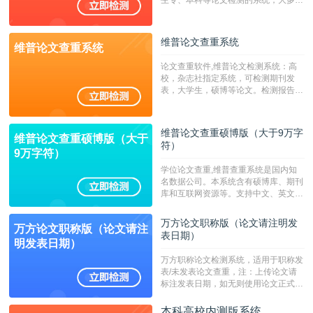
专、本科院校使用此检测系统。（限制
字符数6万）
维普论文查重系统
维普论文查重系统
论文查重软件,维普论文检测系统：高
校，杂志社指定系统，可检测期刊发
表，大学生，硕博等论文。检测报告支
持PDF、网页格式，性价比高！--不支
持指定院校！！！
维普论文查重硕博版（大于9万字
维普论文查重硕博版（大于
符）
9万字符）
学位论文查重,维普查重系统是国内知
名数据公司。本系统含有硕博库、期刊
库和互联网资源等。支持中文、英文、
繁体、小语种论文检测，。--不支持指
定院校！！！
万方论文职称版（论文请注明发
万方论文职称版（论文请注
表日期）
明发表日期）
万方职称论文检测系统，适用于职称发
表/未发表论文查重，注：上传论文请
标注发表日期，如无则使用论文正式发
表时间；如未公开发表的，则用论文完
成时间作为发表日期。
本科高校内测版系统