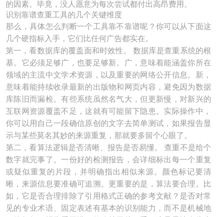
的因素。毕竟，没人愿意为每次尝试都付出高昂费用。
识别靠谱查重工具的几个关键维度
那么，具体怎么判断一个工具靠不靠谱呢？你可以从下面这
几个硬指标入手，它们比任何广告都实在。
第一，看数据库的覆盖面和时效性。 数据库是查重系统的根
基。它必须足够广，也要足够新。广，意味着能涵盖你所在
领域的主流中文学术资源，以及重要的网络公开信息。新，
意味着能持续收录最新的出版物和网页内容，避免因为数据
库陈旧而漏检。有些系统虽然名气大，但更新慢，对新兴的
互联网资源覆盖不足，这就有可能留下隐患。实际操作中，
你可以用自己一段确信原创的文字去简单测试，如果报告显
示与某些莫名其妙的来源重复，那就要多留个心眼了。
第二，看算法逻辑是否清晰、报告是否易懂。 查重不是给个
数字就完事了。一份好的检测报告，会详细标出每一个重复
或疑似重复的片段，并明确指出相似来源。颜色标记要清
晰，来源信息要准确可追溯。更重要的是，算法要合理。比
如，它是否合理排除了引用格式正确的参考文献？是否对常
见的专业术语、固定表述有基本的识别能力，而不是机械地