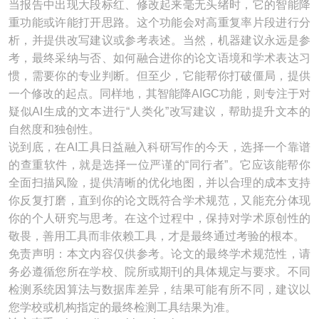
当报告中出现大段标红、修改起来毫无头绪时，它的智能降
重功能或许能打开思路。这个功能会对高重复率片段进行分
析，并提供改写建议或参考表述。当然，机器建议永远是参
考，最终采纳与否、如何融合进你的论文语境和学术表达习
惯，需要你的专业判断。但至少，它能帮你打破僵局，提供
一个修改的起点。同样地，其智能降AIGC功能，则专注于对
疑似AI生成的文本进行“人类化”改写建议，帮助提升文本的
自然度和独创性。
说到底，在AI工具日益融入科研写作的今天，选择一个靠谱
的查重软件，就是选择一位严谨的“同行者”。它应该能帮你
全面扫描风险，提供清晰的优化地图，并以合理的成本支持
你反复打磨，直到你的论文既符合学术规范，又能充分体现
你的个人研究与思考。在这个过程中，保持对学术原创性的
敬畏，善用工具而非依赖工具，才是最终通过考验的根本。
免责声明：本文内容仅供参考。论文的最终学术规范性，请
务必遵循您所在学校、院所或期刊的具体规定与要求。不同
检测系统因算法与数据库差异，结果可能有所不同，建议以
您学校或机构指定的最终检测工具结果为准。