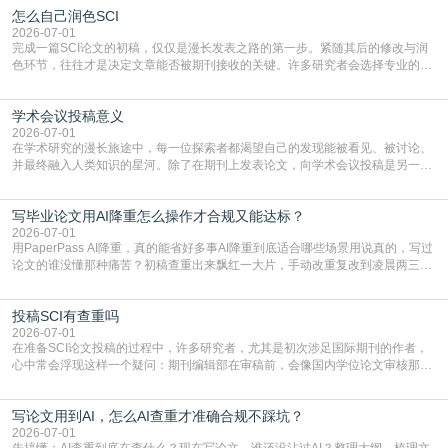
怎么自己润色SCI
篇AEIC学术交流中心小编就为大家介绍“发SCI文章”。一、精准定位是成功的第
一步发表SCI文章，首要解决的问题是“投
2026-07-01
完成一篇SCI论文的初稿，仅仅是漫长发表之路的第一步。紧随其后的修改与润
色环节，往往才是决定文章能否被期刊接收的关键。许多研究者会选择专业的语
言润色服务，但这并非唯一途径。掌握自我润色的方法与技巧，不仅能提升论文
质量，更能在此过程中深化对学术写作的理解。如何系统、高效地打磨自己的论
学术会议投稿意义
文，使其在语言和学术表达上更符合国际期刊的要求，是每位研究者值得投入学
习的技能。本篇AEIC学术交流中心小编就为大家介
2026-07-01
在学术研究的漫长旅途中，每一位探索者都渴望自己的发现能被看见、被讨论、
并最终融入人类知识的星河。除了在期刊上发表论文，向学术会议投稿是另一个
至关重要且富有活力的环节。它不仅仅是一个提交文稿的动作，更是一扇通往更
广阔学术天地的大门，连接着个体研究与社会网络。本篇AEIC学术交流中心小编
写毕业论文用AI降重怎么操作才合规又能达标？
就为大家介绍“学术会议投稿意义”。一、加速研究成果的传播与反馈学术会议通
常具有周期短、时效性强的特点。相比期刊漫长的
2026-07-01
用PaperPass AI降重，真的能省好多事AI降重到底适合哪些场景用说真的，写过
论文的谁没懂那种痛苦？初稿查重出来飘红一大片，手动改重复改到凌晨两三
点，删了改改了删，重复率还是纹丝不动，截止日期一天天近，整个人都要焦虑
到秃头。这时候靠谱的AI降重真的就是救命稻草，选对工具，半天就能搞定你两
投稿SCI有查重吗
三天都做不完的事。不是所有人都需要用AI降重，但如果你符合下面这些场景，
真的可以试试：初稿写完重复率远超要
2026-07-01
在准备SCI论文投稿的过程中，许多研究者，尤其是初次涉足国际期刊的作者，
心中常会浮现这样一个疑问：期刊编辑部在审稿前，会像国内学位论文审核那
样，先对稿件进行重复率检查吗？这个疑虑关乎学术诚信的底线，也直接影响到
论文的初审通过率。实际上，SCI期刊对重复内容的审查是严谨投稿流程中不可
写论文用到AI，怎么AI查重才准确合规不踩坑？
或缺的一环。本篇AEIC学术交流中心小编就为大家介绍“投稿SCI有查重吗”。
一、查重是标准流程答案是明确的：绝大多数S
2026-07-01
先搞懂：AI查重到底在查什么？现在写论文，谁还没沾过AI？整理大纲、梳理文