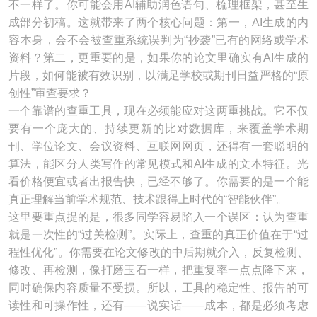
不一样了。你可能会用AI辅助润色语句、梳理框架，甚至生
成部分初稿。这就带来了两个核心问题：第一，AI生成的内
容本身，会不会被查重系统误判为“抄袭”已有的网络或学术
资料？第二，更重要的是，如果你的论文里确实有AI生成的
片段，如何能被有效识别，以满足学校或期刊日益严格的“原
创性”审查要求？
一个靠谱的查重工具，现在必须能应对这两重挑战。它不仅
要有一个庞大的、持续更新的比对数据库，来覆盖学术期
刊、学位论文、会议资料、互联网网页，还得有一套聪明的
算法，能区分人类写作的常见模式和AI生成的文本特征。光
看价格便宜或者出报告快，已经不够了。你需要的是一个能
真正理解当前学术规范、技术跟得上时代的“智能伙伴”。
这里要重点提的是，很多同学容易陷入一个误区：认为查重
就是一次性的“过关检测”。实际上，查重的真正价值在于“过
程性优化”。你需要在论文修改的中后期就介入，反复检测、
修改、再检测，像打磨玉石一样，把重复率一点点降下来，
同时确保内容质量不受损。所以，工具的稳定性、报告的可
读性和可操作性，还有——说实话——成本，都是必须考虑