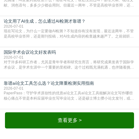
献、润色语句，多多少少都会用到。但最近一两年，不管是高校毕业答辩，还是
期刊投稿，对AI生成内容的管控越来越严，只查普通文字重复率已经不够了，必
须加做AI查重。很多人分不清，AI查重和普通查重到底有啥区别？这里说透：普
论文用了AI生成，怎么通过AI检测才靠谱？
通查重查的是你的文字和已公开文献的重复比例，防的是抄袭；AI查重查的是你
的内容里，有多少是AI生成的，防的是过
2026-07-01
现在写论文，为什么一定要做AI检测？不知道你有没有发现，最近这两年，不管
是高校毕业答辩，还是期刊投稿，对AI生成内容的检查越来越严了。之前就听身
边朋友说，初稿用AI整理了文献综述，没做AI检测就交了学校预审，直接被打回
要求修改，还差点被判定学术不规范，真的太冤了。现在国内多数高校和核心期
国际学术会议论文好发表吗
刊，都已经明确出台了相关规定：如果使用AI生成内容辅助写作，必须明确标
注，未标注的AI生成内容会被认定为不符合学
2026-07-01
对于许多科研工作者，尤其是青年学者和研究生而言，将研究成果发表于国际学
术会议，是学术生涯中一个重要的里程碑。这个过程既充满机遇，也伴随着挑
战。面对不同的会议等级、严格的评审标准和激烈的竞争，不少人心中都会产生
疑问：国际学术会议论文到底好不好发表？其价值和难度究竟如何衡量。本篇
靠谱ai论文工具怎么选？论文降重检测实用指南
AEIC学术交流中心小编就为大家介绍“国际学术会议论文好发表吗”。一、会议论
文发表的相对优势与期刊论文相比，国际会议论文的发
2026-07-01
PaperPass：守护学术原创性的优质ai论文工具ai论文工具能解决论文写作哪些
核心痛点不管是本科应届毕业生写毕业论文，还是硕士博士攒小论文发刊，或是
科研人员整理课题成果，都绕不开重复率核查、内容优化这两大难关。以前全靠
自己逐句读逐句改，熬好几个大夜不说，还经常改不到点上，交上去才发现重复
率超标，再返工太折腾。现在有了成熟的ai论文工具，这些痛点基本都能高效解
决。靠谱的ai论文工具，不止能帮你梳
查看更多 >