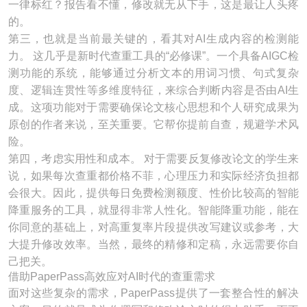
一律标红？报告看不懂，修改就无从下手，这是最让人头疼
的。
第三，也就是当前最关键的，看其对AI生成内容的检测能
力。 这几乎是新时代查重工具的“必修课”。一个具备AIGC检
测功能的系统，能够通过分析文本的用词习惯、句式复杂
度、逻辑连贯性等多维度特征，来综合判断内容是否由AI生
成。这项功能对于需要确保论文核心思想和个人研究成果为
原创的作者来说，至关重要。它帮你提前自查，规避学术风
险。
第四，考虑实用性和成本。 对于需要反复修改论文的学生来
说，如果每次查重都价格不菲，心理压力和实际经济负担都
会很大。因此，提供每日免费检测额度、性价比较高的智能
降重服务的工具，就显得非常人性化。智能降重功能，能在
你同意的基础上，对高重复率片段提供改写建议或参考，大
大提升修改效率。当然，最终的精修和定稿，永远需要你自
己把关。
借助PaperPass高效应对AI时代的查重需求
面对这些复杂的需求，PaperPass提供了一套整合性的解决