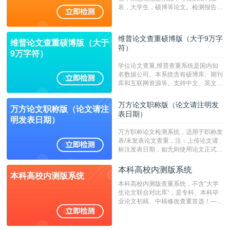
表，大学生，硕博等论文。检测报告支
持PDF、网页格式，性价比高！--不支
持指定院校！！！
维普论文查重硕博版（大于9万字
维普论文查重硕博版（大于
符）
9万字符）
学位论文查重,维普查重系统是国内知
名数据公司。本系统含有硕博库、期刊
库和互联网资源等。支持中文、英文、
繁体、小语种论文检测，。--不支持指
定院校！！！
万方论文职称版（论文请注明发
万方论文职称版（论文请注
表日期）
明发表日期）
万方职称论文检测系统，适用于职称发
表/未发表论文查重，注：上传论文请
标注发表日期，如无则使用论文正式发
表时间；如未公开发表的，则用论文完
成时间作为发表日期。
本科高校内测版系统
本科高校内测版系统
本科高校内测版查重系统，不含”大学
生论文联合对比库“，是专科、本科毕
业论文初稿、中稿修改查重首选！——
不支持验证！！！