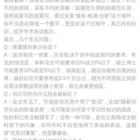
整段被标？或者是你的表达确实和某处来源过于接近？针对
不同的原因，采取不同的策略：该规范引用的就规范引用，
该彻底重写的就重写。通过反复“修改-检测-分析”这个循环，
你不仅是在降低一个数字，更是在这个过程中，真正内化知
识，提升学术表达能力。
最后，几个常见问题：
Q：降重降到多少合适？
A：这没有统一答案，完全取决于你学校或期刊的要求。常
见的情况是，本科论文可能要求20%或15%以下，硕士博士
可能要求10%甚至5%以下。保险起见，建议你最终自查的结
果，最好比官方要求再低3-5个百分点，因为不同系统之间存
在算法和数据库的微小差异，留点余量更稳妥。
Q：自己写的为什么也会被标红？
A：这太常见了。可能是你无意中用了“套话”，比如“随着经
济社会的快速发展”；也可能是你对某个常识性知识的描述，
恰好和已有文献撞车了；还有一种可能，是你之前阅读文献
时留下的印象，在写作时不自觉地用了类似的表达。这都
算“无意识重复”，也需要修改。