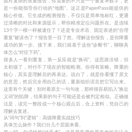
面对复杂的查重报告，你需要的不只是一个重复率数字，更
是一份能指导你行动的“地图”。这正是PaperPass能提供的
核心价值。它生成的检测报告，不仅仅是简单地标红，更通
过清晰的对比和来源提示，帮你精准定位问题所在。是连续
13个字一模一样被逮住了？还是专业术语、固定表述的“合理
重复”被误伤了？报告里一目了然。理解这份报告，是你降重
成功的第一步。接下来，我们就基于这份“诊断书”，聊聊具
体怎么“对症下药”。
很多人一看到重复，第一反应就是“换词”。这思路没错，但
太初级了，对付不了现在的智能检测。你得有策略。降重的
核心，其实是理解后的再表达。说白了，就是你看懂了原文
的意思，然后完全用自己的话，重新组织语言把它写出来。
这里有个关键：别对着原文一句句改，那样很容易陷入“换近
义词”的陷阱，结果新的句子可能还是会被判定相似。正确做
法是，读完一整段或一个核心观点后，合上资料，凭自己的
理解去复述。
从“词句”到“逻辑”：高级降重实战技巧
具体怎么操作？我们分几个层面来看。