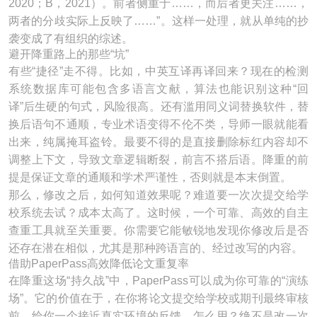
2020；B，2021）。前者侧重于……，而后者更关注……，
两者的分歧实际上反映了……”。这样一处理，就从单纯的抄
袭变成了有组织的综述。
避开降重路上的那些“坑”
有些“捷径”走不得。比如，中英互译再译回来？现在的检测
系统数据库可能包含多语言文献，算法也能识别这种“回
译”后生硬的句式，风险很高。还有滥用同义词替换软件，替
换后语句不通顺，专业术语变得不伦不类，导师一眼就能看
出来，纯属掩耳盗铃。最要不得的是直接删除标红内容却不
调整上下文，导致文章逻辑断裂，前言不搭后语。降重的前
提是保证文章的通顺和学术严谨性，否则就是本末倒置。
那么，修改之后，如何知道效果呢？难道要一次次提交给学
校系统去试？成本太高了。这时候，一个可靠、高效的自主
查重工具就至关重要。你需要它能敏锐地发现你修改后是否
还存在潜在相似，尤其是那种跨语言的、经过改写的内容。
借助PaperPass高效降低论文重复率
在降重这场“持久战”中，PaperPass可以成为你可靠的“演练
场”。它的价值在于，在你将论文提交给学校或期刊最终审核
前，给你一个接近真实环境的反馈。怎么用？绝不是改一次