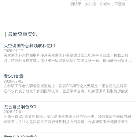
表文献复制比。（限制字符数1万）
测结果，大片段、长短句，不遗漏一处
相似，区分论文中的正确引用参考文
献。
最新查重资讯
买空调国补怎样领取和使用
2026-07-17
买空调国补怎样领取和使用买空调国补主要通过线上电商平台或线下授权店领
取，结算时直接立减‌，需认准一级能效机型且实名认证一致。根据商务部等七部
门部署的2026年消费品以旧换新政策，全国统一补贴标准，具体操作如下。‌‌‌哪里
能领到补贴首选‌京东APP‌搜索专属口令(如【家电补贴1637】、【国补立省
发SCI文章
4949】等，口令会随活动更新，以页面显示为准)进入补贴专场。淘宝/天猫也可
复制粘贴【8$FKFGgJq
2026-07-01
在科研工作者的职业发展道路上，发表SCI期刊论文无疑是一座重要的里程碑。
它不仅代表了研究工作的国际认可，更是学术交流、职称晋升和获取资源的关键
凭证。然而，对于许多初学者甚至是有经验的研究者来说，这个过程依然充满挑
战与困惑。从选题立意到投稿回应，每一步都需要精心的策略与扎实的工作。本
怎么自己润色SCI
篇AEIC学术交流中心小编就为大家介绍“发SCI文章”。一、精准定位是成功的第
一步发表SCI文章，首要解决的问题是“投
2026-07-01
完成一篇SCI论文的初稿，仅仅是漫长发表之路的第一步。紧随其后的修改与润
色环节，往往才是决定文章能否被期刊接收的关键。许多研究者会选择专业的语
言润色服务，但这并非唯一途径。掌握自我润色的方法与技巧，不仅能提升论文
质量，更能在此过程中深化对学术写作的理解。如何系统、高效地打磨自己的论