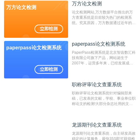
万方论文检测
万方论文检测
论文检测网站,万方数据平台推出的万
方查重系统是目前较为热门的检测系
统。究其原因，万方数据通过近年的发
展，在高校中也确立了自己的相应地
位，特别是部分高校直接将其视为毕业
检测系统，其真实性和权威性无可厚
paperpass论文检测系统
非。其次，相对于知网而言，万方检测
paperpass论文检测系统
费用少，上手容易，是学生初次论文查
PaperPass检测系统是北京智齿数汇科
重的推荐系统。
技有限公司旗下产品，网站诞生于
2007年，运营多年来，已经发展成为
国内可信赖的中文原创性检查和预防剽
窃的在线网站。 系统采用自主研发的
动态指纹越级扫描检测技术，该项技术
职称评审论文查重系统
职称评审论文查重系统
检测速度快、精度高，市场反映良好。
职称评审论文检测系统针对编辑部来
稿，已发表的文献，学校、事业单位职
称论文的检测!大部分杂志社用的文献
抄袭检测系统。可检测抄袭与剽窃、伪
造、篡改、不当署名、一稿多投等学术
不端文献，学术不端论文查重可供期刊
龙源期刊论文查重系统
龙源期刊论文查重系统
编辑部检测来稿和已发表的文献,检测
结果和杂志社一致,已发表过的文章检
龙源期刊论文查重系统，自主研发高效
测时注意填写第一作者,才能排除已发
稳定的计算服务，最快35S即可获得检