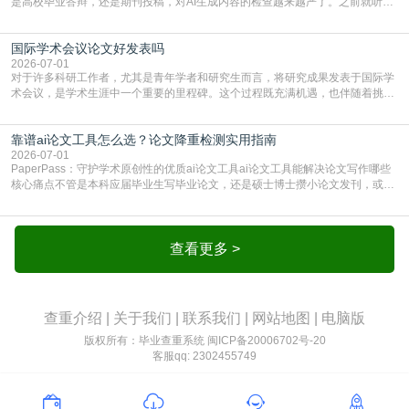
是高校毕业答辩，还是期刊投稿，对AI生成内容的检查越来越严了。之前就听身
边朋友说，初稿用AI整理了文献综述，没做AI检测就交了学校预审，直接被打回
要求修改，还差点被判定学术不规范，真的太冤了。现在国内多数高校和核心期
国际学术会议论文好发表吗
刊，都已经明确出台了相关规定：如果使用AI生成内容辅助写作，必须明确标
注，未标注的AI生成内容会被认定为不符合学
2026-07-01
对于许多科研工作者，尤其是青年学者和研究生而言，将研究成果发表于国际学
术会议，是学术生涯中一个重要的里程碑。这个过程既充满机遇，也伴随着挑
战。面对不同的会议等级、严格的评审标准和激烈的竞争，不少人心中都会产生
疑问：国际学术会议论文到底好不好发表？其价值和难度究竟如何衡量。本篇
靠谱ai论文工具怎么选？论文降重检测实用指南
AEIC学术交流中心小编就为大家介绍“国际学术会议论文好发表吗”。一、会议论
文发表的相对优势与期刊论文相比，国际会议论文的发
2026-07-01
PaperPass：守护学术原创性的优质ai论文工具ai论文工具能解决论文写作哪些
核心痛点不管是本科应届毕业生写毕业论文，还是硕士博士攒小论文发刊，或是
科研人员整理课题成果，都绕不开重复率核查、内容优化这两大难关。以前全靠
自己逐句读逐句改，熬好几个大夜不说，还经常改不到点上，交上去才发现重复
率超标，再返工太折腾。现在有了成熟的ai论文工具，这些痛点基本都能高效解
决。靠谱的ai论文工具，不止能帮你梳
查看更多 >
查重介绍
|
关于我们
|
联系我们
|
网站地图
|
电脑版
版权所有：毕业查重系统
闽ICP备20006702号-20
客服qq: 2302455749