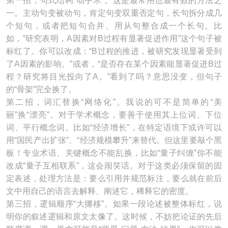
第一招，句式结构“动手术”。这是最常用也最有效的方法之
一。主动句变被动句，肯定句变双重否定句，长句拆分成几
个短句，或者把短句合并、用从句整合成一个长句。比
如，“研究表明，A因素对B过程有显著促进作用”这个句子被
标红了。你可以改成：“B过程的推进，被研究发现显著受到
了A因素的影响。”或者，“是否存在某个因素能显著促进B过
程？研究将目光投向了A。”看到了吗？意思没变，但句子
的“骨架”完全换了。
第二招，词汇替换“网络化”。我说的可不是简单的“美
丽”换“漂亮”。对于学术概念，要善于使用其上位词、下位
词、平行概念词。比如“经济增长”，在特定语境下或许可以
用“国民产出扩张”、“经济规模攀升”来替代。但这里要敲个黑
板！专业术语、关键概念不能乱换，比如“量子纠缠”你不能
改成“量子互相联系”，这会闹笑话。对于这类必须保留的固
定表述，处理方法是：要么引用并规范标注，要么就在前后
文中用自己的语言去解释、阐述它，稀释它的密度。
第三招，逻辑顺序“大挪移”。如果一段论述被整体标红，说
明你的叙述逻辑和原文太像了。这时候，不妨把论证的先后