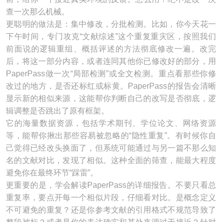
查一次那么机械。
更聪明的做法是：集中修改，分批检测。比如，你今天花一
下午时间，专门攻克“文献综述”这个重复重灾区，按照我们
前面说的逻辑重组、概括评述的方法彻底修改一遍。改完
后，将这一部分内容，或者连同其他你已修改好的部分，用
PaperPass做一次“局部检测”或全文检测。重点看那些你修
改过的地方，是否还标红或标黄。PaperPass的报告会清晰
显示新的相似来源，这能帮你判断自己的改写是否彻底，逻
辑调整是否跳出了原有框架。
它的海量数据资源，包括学术期刊、学位论文、网络资源
等，能帮你揪出那些容易被忽略的“隐性重复”。有时候你自
己觉得已经改头换面了，但系统可能通过与另一篇不那么知
名的文献对比，发现了相似。这种全面的筛查，能最大程度
避免你在最终环节“踩雷”。
更重要的是，学会解读PaperPass的详细报告。不要只看总
重复率，要点开每一个相似片段，仔细看对比。是概念定义
不可避免的重复？还是你参考文献的引用格式不规范导致了