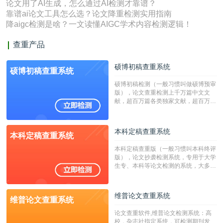
论文用了AI生成，怎么通过AI检测才靠谱？
靠谱ai论文工具怎么选？论文降重检测实用指南
降aigc检测是啥？一文读懂AIGC学术内容检测逻辑！
查重产品
硕博初稿查重系统
硕博初稿查重系统
硕博初稿检测（一般习惯叫做硕博预审
版），论文查重检测上千万篇中文文
献，超百万篇各类独家文献，超百万港
澳台地区学术文献过千万篇英文文献资
源，数亿个中英文互联网资源是全国高
校用来检测硕博论文的系统，检测范围
本科定稿查重系统
本科定稿查重系统
广，数据来源真实，检测算法合理!本
系统含有（学术库与源码库）。（限制
本科定稿查重版（一般习惯叫本科终评
字符数30万）
版），论文抄袭检测系统，专用于大学
生专、本科等论文检测的系统，大多数
专、本科院校使用此检测系统。（限制
字符数6万）
维普论文查重系统
维普论文查重系统
论文查重软件,维普论文检测系统：高
校，杂志社指定系统，可检测期刊发