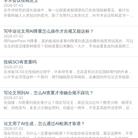
学术会议投稿意义
文，使其在语言和学术表达上更符合国际期刊的要求，是每位研究者值得投入学
习的技能。本篇AEIC学术交流中心小编就为大家介
2026-07-01
在学术研究的漫长旅途中，每一位探索者都渴望自己的发现能被看见、被讨论、
并最终融入人类知识的星河。除了在期刊上发表论文，向学术会议投稿是另一个
至关重要且富有活力的环节。它不仅仅是一个提交文稿的动作，更是一扇通往更
广阔学术天地的大门，连接着个体研究与社会网络。本篇AEIC学术交流中心小编
写毕业论文用AI降重怎么操作才合规又能达标？
就为大家介绍“学术会议投稿意义”。一、加速研究成果的传播与反馈学术会议通
常具有周期短、时效性强的特点。相比期刊漫长的
2026-07-01
用PaperPass AI降重，真的能省好多事AI降重到底适合哪些场景用说真的，写过
论文的谁没懂那种痛苦？初稿查重出来飘红一大片，手动改重复改到凌晨两三
点，删了改改了删，重复率还是纹丝不动，截止日期一天天近，整个人都要焦虑
到秃头。这时候靠谱的AI降重真的就是救命稻草，选对工具，半天就能搞定你两
投稿SCI有查重吗
三天都做不完的事。不是所有人都需要用AI降重，但如果你符合下面这些场景，
真的可以试试：初稿写完重复率远超要
2026-07-01
在准备SCI论文投稿的过程中，许多研究者，尤其是初次涉足国际期刊的作者，
心中常会浮现这样一个疑问：期刊编辑部在审稿前，会像国内学位论文审核那
样，先对稿件进行重复率检查吗？这个疑虑关乎学术诚信的底线，也直接影响到
论文的初审通过率。实际上，SCI期刊对重复内容的审查是严谨投稿流程中不可
写论文用到AI，怎么AI查重才准确合规不踩坑？
或缺的一环。本篇AEIC学术交流中心小编就为大家介绍“投稿SCI有查重吗”。
一、查重是标准流程答案是明确的：绝大多数S
2026-07-01
先搞懂：AI查重到底在查什么？现在写论文，谁还没沾过AI？整理大纲、梳理文
献、润色语句，多多少少都会用到。但最近一两年，不管是高校毕业答辩，还是
期刊投稿，对AI生成内容的管控越来越严，只查普通文字重复率已经不够了，必
须加做AI查重。很多人分不清，AI查重和普通查重到底有啥区别？这里说透：普
论文用了AI生成，怎么通过AI检测才靠谱？
通查重查的是你的文字和已公开文献的重复比例，防的是抄袭；AI查重查的是你
的内容里，有多少是AI生成的，防的是过
2026-07-01
现在写论文，为什么一定要做AI检测？不知道你有没有发现，最近这两年，不管