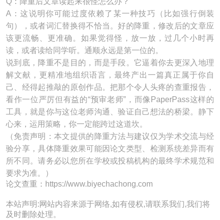
Q：降重后文章读起来很怪怎么办？
A：这说明你可能过度依赖了某一种技巧（比如强行倒装
句），或者词汇替换得不恰当。好的降重，修改后的文章应
该更流畅、更准确。如果觉得怪，放一放，过几个小时再
读，或者读给同学听。通顺永远是第一位的。
说到底，降重不是目的，而是手段。它逼着你去更深入地理
解文献，更精准地组织语言，最终产出一篇真正属于你自
己、经得起推敲的原创作品。把那个令人头疼的查重报告，
看作一位严厉但有益的“预审老师”，而像PaperPass这样的
工具，就是你与这位老师沟通、验证自己想法的桥梁。静下
心来，运用策略，你一定能跨过这道坎。
（免责声明：本文提供的降重方法与建议仅为学术交流与经
验分享，具体降重效果可能因论文类型、检测系统差异而有
所不同。请务必以您所在学校或投稿机构的最终学术规范和
要求为准。）
论文查重：https://www.biyechachong.com
本站声明:网站内容来源于网络,如有侵权,请联系我们,我们将
及时删除处理。