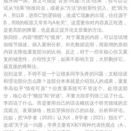
顺序调一调。原文可能是“背景-问题-方法-结果”，你可以尝
试从“结果”倒推回去，或者从“方法”的创新性切入。把“因为
A，所以B，进而C”的逻辑链，改成“C现象的出现，往往源于
B，而B的根源又常常与A有关”。这需要你对内容真正吃透，
是更高阶的降重，也是真正提升论文质量的方法。
第四招，内容“增肥”与“瘦身”。对于重复的内容，可以尝试增
加细节描述、插入案例分析、补充数据说明，用新增的原创
内容去降低重复部分的比例。反之，对于一些非核心但又重
复的铺垫性、介绍性文字，如果不影响主旨，大胆删掉它。
最直接的稀释法。
说到这里，不得不提一个让很多同学头疼的问题：文献综述
和理论部分怎么降？这部分本来就是介绍别人的成果，重复
率高似乎“情有可原”？但查重系统可不管这个。处理这部
分，核心在于“概括”和“评述”。不要大段罗列张三说了什么、
李四说了什么。而是要用自己的话去概括这个研究领域的主
流观点、发展脉络，然后穿插你自己的比较、分析和评论。
比如，把“A学者（2020）认为X，B学者（2021）指出Y”，
改成“关于这一问题，学界主要有X和Y两种代表性观点（A，