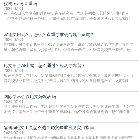
投稿SCI有查重吗
三天都做不完的事。不是所有人都需要用AI降重，但如果你符合下面这些场景，
真的可以试试：初稿写完重复率远超要
2026-07-01
在准备SCI论文投稿的过程中，许多研究者，尤其是初次涉足国际期刊的作者，
心中常会浮现这样一个疑问：期刊编辑部在审稿前，会像国内学位论文审核那
样，先对稿件进行重复率检查吗？这个疑虑关乎学术诚信的底线，也直接影响到
论文的初审通过率。实际上，SCI期刊对重复内容的审查是严谨投稿流程中不可
写论文用到AI，怎么AI查重才准确合规不踩坑？
或缺的一环。本篇AEIC学术交流中心小编就为大家介绍“投稿SCI有查重吗”。
一、查重是标准流程答案是明确的：绝大多数S
2026-07-01
先搞懂：AI查重到底在查什么？现在写论文，谁还没沾过AI？整理大纲、梳理文
献、润色语句，多多少少都会用到。但最近一两年，不管是高校毕业答辩，还是
期刊投稿，对AI生成内容的管控越来越严，只查普通文字重复率已经不够了，必
须加做AI查重。很多人分不清，AI查重和普通查重到底有啥区别？这里说透：普
论文用了AI生成，怎么通过AI检测才靠谱？
通查重查的是你的文字和已公开文献的重复比例，防的是抄袭；AI查重查的是你
的内容里，有多少是AI生成的，防的是过
2026-07-01
现在写论文，为什么一定要做AI检测？不知道你有没有发现，最近这两年，不管
是高校毕业答辩，还是期刊投稿，对AI生成内容的检查越来越严了。之前就听身
边朋友说，初稿用AI整理了文献综述，没做AI检测就交了学校预审，直接被打回
要求修改，还差点被判定学术不规范，真的太冤了。现在国内多数高校和核心期
国际学术会议论文好发表吗
刊，都已经明确出台了相关规定：如果使用AI生成内容辅助写作，必须明确标
注，未标注的AI生成内容会被认定为不符合学
2026-07-01
对于许多科研工作者，尤其是青年学者和研究生而言，将研究成果发表于国际学
术会议，是学术生涯中一个重要的里程碑。这个过程既充满机遇，也伴随着挑
战。面对不同的会议等级、严格的评审标准和激烈的竞争，不少人心中都会产生
疑问：国际学术会议论文到底好不好发表？其价值和难度究竟如何衡量。本篇
靠谱ai论文工具怎么选？论文降重检测实用指南
AEIC学术交流中心小编就为大家介绍“国际学术会议论文好发表吗”。一、会议论
文发表的相对优势与期刊论文相比，国际会议论文的发
2026-07-01
PaperPass：守护学术原创性的优质ai论文工具ai论文工具能解决论文写作哪些