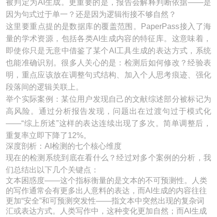
被判定为AI生成。更重要的是，报告会解释判断依据——是
因为句式过于单一？还是因为逻辑衔接不够自然？
这里要重点提的是数据库的覆盖范围。PaperPass接入了海
量的学术资源，包括各类AI生成内容的特征库。这意味着，
即使你只是无意中借鉴了某个AI工具生成的表达方式，系统
也能准确识别。很多人关心的是：检测后如何修改？经验表
明，重点应该放在调整句式结构、加入个人思考痕迹、强化
段落间的逻辑关联上。
举个实际案例：某位用户发现自己的文献综述部分被标记为
高风险。通过分析报告发现，问题出在过渡句过于模式化
——“综上所述”这样的表达连续出现了多次。简单调整后，
重复率立即下降了12%。
深度剖析：AI检测的七个核心维度
现在的检测系统到底在看什么？经过对多个案例的分析，我
们总结出以下几个关键点：
文本困惑度——这个指标衡量的是文本的不可预测性。人类
的写作通常会有更多出人意料的表达，而AI生成的内容往往
更加“安全”和可预测突发性——指文本中突然出现的复杂词
汇或表达方式。人类写作中，这种变化更加自然；而AI生成