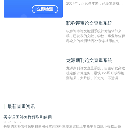
2007年，运营多年来，已经发展成为
国内可信赖的中文原创性检查和预防剽
窃的在线网站。 系统采用自主研发的
动态指纹越级扫描检测技术，该项技术
职称评审论文查重系统
职称评审论文查重系统
检测速度快、精度高，市场反映良好。
职称评审论文检测系统针对编辑部来
稿，已发表的文献，学校、事业单位职
称论文的检测!大部分杂志社用的文献
抄袭检测系统。可检测抄袭与剽窃、伪
造、篡改、不当署名、一稿多投等学术
不端文献，学术不端论文查重可供期刊
龙源期刊论文查重系统
龙源期刊论文查重系统
编辑部检测来稿和已发表的文献,检测
结果和杂志社一致,已发表过的文章检
龙源期刊论文查重系统，自主研发高效
测时注意填写第一作者,才能排除已发
稳定的计算服务，最快35S即可获得检
表文献复制比。（限制字符数1万）
测结果，大片段、长短句，不遗漏一处
相似，区分论文中的正确引用参考文
献。
最新查重资讯
买空调国补怎样领取和使用
2026-07-17
买空调国补怎样领取和使用买空调国补主要通过线上电商平台或线下授权店领