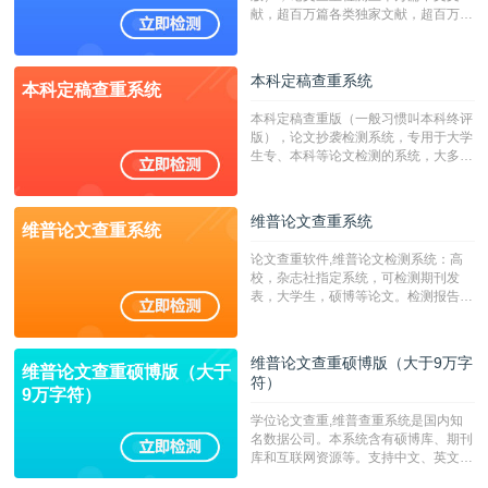
献，超百万篇各类独家文献，超百万港
澳台地区学术文献过千万篇英文文献资
源，数亿个中英文互联网资源是全国高
校用来检测硕博论文的系统，检测范围
本科定稿查重系统
本科定稿查重系统
广，数据来源真实，检测算法合理!本
系统含有（学术库与源码库）。（限制
本科定稿查重版（一般习惯叫本科终评
字符数30万）
版），论文抄袭检测系统，专用于大学
生专、本科等论文检测的系统，大多数
专、本科院校使用此检测系统。（限制
字符数6万）
维普论文查重系统
维普论文查重系统
论文查重软件,维普论文检测系统：高
校，杂志社指定系统，可检测期刊发
表，大学生，硕博等论文。检测报告支
持PDF、网页格式，性价比高！--不支
持指定院校！！！
维普论文查重硕博版（大于9万字
维普论文查重硕博版（大于
符）
9万字符）
学位论文查重,维普查重系统是国内知
名数据公司。本系统含有硕博库、期刊
库和互联网资源等。支持中文、英文、
繁体、小语种论文检测，。--不支持指