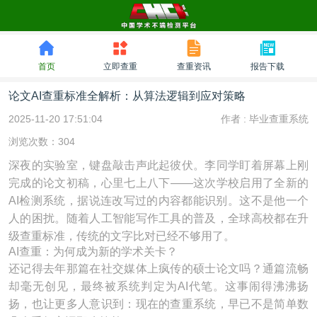
首页
立即查重
查重资讯
报告下载
论文AI查重标准全解析：从算法逻辑到应对策略
2025-11-20 17:51:04
作者 :
毕业查重系统
浏览次数：304
深夜的实验室，键盘敲击声此起彼伏。李同学盯着屏幕上刚
完成的论文初稿，心里七上八下——这次学校启用了全新的
AI检测系统，据说连改写过的内容都能识别。这不是他一个
人的困扰。随着人工智能写作工具的普及，全球高校都在升
级查重标准，传统的文字比对已经不够用了。
AI查重：为何成为新的学术关卡？
还记得去年那篇在社交媒体上疯传的硕士论文吗？通篇流畅
却毫无创见，最终被系统判定为AI代笔。这事闹得沸沸扬
扬，也让更多人意识到：现在的查重系统，早已不是简单数