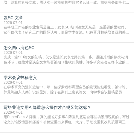
取，结算时直接立减‌，需认准一级能效机型且实名认证一致。根据商务部等七部
门部署的2026年消费品以旧换新政策，全国统一补贴标准，具体操作如下。‌‌‌哪里
能领到补贴首选‌京东APP‌搜索专属口令(如【家电补贴1637】、【国补立省
发SCI文章
4949】等，口令会随活动更新，以页面显示为准)进入补贴专场。淘宝/天猫也可
复制粘贴【8$FKFGgJq
2026-07-01
在科研工作者的职业发展道路上，发表SCI期刊论文无疑是一座重要的里程碑。
它不仅代表了研究工作的国际认可，更是学术交流、职称晋升和获取资源的关键
凭证。然而，对于许多初学者甚至是有经验的研究者来说，这个过程依然充满挑
战与困惑。从选题立意到投稿回应，每一步都需要精心的策略与扎实的工作。本
怎么自己润色SCI
篇AEIC学术交流中心小编就为大家介绍“发SCI文章”。一、精准定位是成功的第
一步发表SCI文章，首要解决的问题是“投
2026-07-01
完成一篇SCI论文的初稿，仅仅是漫长发表之路的第一步。紧随其后的修改与润
色环节，往往才是决定文章能否被期刊接收的关键。许多研究者会选择专业的语
言润色服务，但这并非唯一途径。掌握自我润色的方法与技巧，不仅能提升论文
质量，更能在此过程中深化对学术写作的理解。如何系统、高效地打磨自己的论
学术会议投稿意义
文，使其在语言和学术表达上更符合国际期刊的要求，是每位研究者值得投入学
习的技能。本篇AEIC学术交流中心小编就为大家介
2026-07-01
在学术研究的漫长旅途中，每一位探索者都渴望自己的发现能被看见、被讨论、
并最终融入人类知识的星河。除了在期刊上发表论文，向学术会议投稿是另一个
至关重要且富有活力的环节。它不仅仅是一个提交文稿的动作，更是一扇通往更
广阔学术天地的大门，连接着个体研究与社会网络。本篇AEIC学术交流中心小编
写毕业论文用AI降重怎么操作才合规又能达标？
就为大家介绍“学术会议投稿意义”。一、加速研究成果的传播与反馈学术会议通
常具有周期短、时效性强的特点。相比期刊漫长的
2026-07-01
用PaperPass AI降重，真的能省好多事AI降重到底适合哪些场景用说真的，写过
论文的谁没懂那种痛苦？初稿查重出来飘红一大片，手动改重复改到凌晨两三
点，删了改改了删，重复率还是纹丝不动，截止日期一天天近，整个人都要焦虑
到秃头。这时候靠谱的AI降重真的就是救命稻草，选对工具，半天就能搞定你两