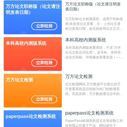
定院校！！！
万方论文职称版（论文请注明发
万方论文职称版（论文请注
表日期）
明发表日期）
万方职称论文检测系统，适用于职称发
表/未发表论文查重，注：上传论文请
标注发表日期，如无则使用论文正式发
表时间；如未公开发表的，则用论文完
成时间作为发表日期。
本科高校内测版系统
本科高校内测版系统
本科高校内测版查重系统，不含”大学
生论文联合对比库“，是专科、本科毕
业论文初稿、中稿修改查重首选！——
不支持验证！！！
万方论文检测
万方论文检测
论文检测网站,万方数据平台推出的万
方查重系统是目前较为热门的检测系
统。究其原因，万方数据通过近年的发
展，在高校中也确立了自己的相应地
位，特别是部分高校直接将其视为毕业
检测系统，其真实性和权威性无可厚
paperpass论文检测系统
非。其次，相对于知网而言，万方检测
paperpass论文检测系统
费用少，上手容易，是学生初次论文查
PaperPass检测系统是北京智齿数汇科
重的推荐系统。
技有限公司旗下产品，网站诞生于