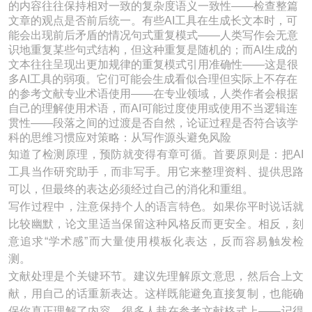
的内容往往保持相对一致的复杂度语义一致性——检查整篇
文章的观点是否前后统一。有些AI工具在生成长文本时，可
能会出现前后矛盾的情况句式重复模式——人类写作会无意
识地重复某些句式结构，但这种重复是随机的；而AI生成的
文本往往呈现出更加规律的重复模式引用准确性——这是很
多AI工具的弱项。它们可能会生成看似合理但实际上不存在
的参考文献专业术语使用——在专业领域，人类作者会根据
自己的理解使用术语，而AI可能过度使用或使用不当逻辑连
贯性——段落之间的过渡是否自然，论证过程是否符合该学
科的思维习惯应对策略：从写作源头避免风险
知道了检测原理，预防就变得有章可循。首要原则是：把AI
工具当作研究助手，而非写手。用它来整理资料、提供思路
可以，但最终的表达必须经过自己的消化和重组。
写作过程中，注意保持个人的语言特色。如果你平时说话就
比较幽默，论文里适当保留这种风格反而更安全。相反，刻
意追求“学术感”而大量使用模板化表达，反而容易触发检
测。
文献处理是个关键环节。建议先理解原文意思，然后合上文
献，用自己的话重新表达。这样既能避免直接复制，也能确
保你真正理解了内容。很多人栽在参考文献格式上——记得