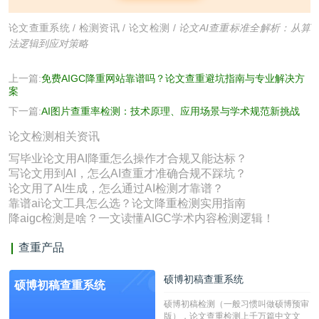
论文查重系统
/
检测资讯
/
论文检测
/
论文AI查重标准全解析：从算
法逻辑到应对策略
上一篇:
免费AIGC降重网站靠谱吗？论文查重避坑指南与专业解决方
案
下一篇:
AI图片查重率检测：技术原理、应用场景与学术规范新挑战
论文检测相关资讯
写毕业论文用AI降重怎么操作才合规又能达标？
写论文用到AI，怎么AI查重才准确合规不踩坑？
论文用了AI生成，怎么通过AI检测才靠谱？
靠谱ai论文工具怎么选？论文降重检测实用指南
降aigc检测是啥？一文读懂AIGC学术内容检测逻辑！
查重产品
硕博初稿查重系统
硕博初稿查重系统
硕博初稿检测（一般习惯叫做硕博预审
版），论文查重检测上千万篇中文文