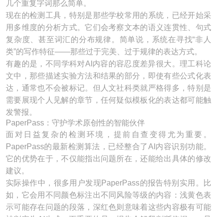
几个重复字词那么简单。
现在的检测工具，特别是那些学校常用的系统，已经开始采
用多维度的分析方式。它们会考察文本的语义连贯性、句式
复杂度、甚至词汇的分布规律。简单说，系统在寻找“非人
类”的写作特征——那些过于完美、过于规律的表达方式。
有趣的是，不同学科对AI内容的容忍度差异很大。理工科论
文中，那些描述实验方法和结果的部分，即使有些公式化表
达，通常也不会被标记。但人文社科类就严格得多，特别是
需要展现个人见解的章节，任何疑似模板化的表达都可能触
发警报。
PaperPass：守护学术原创性的智能伙伴
面对日益复杂的检测环境，提前自查变得尤为重要。
PaperPass的最新检测算法，已经整合了AI内容识别功能。
它的优势在于，不仅能指出问题所在，还能给出具体的修改
建议。
实际操作中，很多用户发现PaperPass的报告特别实用。比
如，它会用不同颜色标注出不同风险等级的内容：浅黄色表
示可能存在问题的段落，深红色则意味着这些内容极有可能