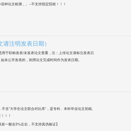
语种论文检测，。--不支持指定院校！！！
文请注明发表日期）
适用于职称发表/未发表论文查重，注：上传论文请标注发表日
；如未公开发表的，则用论文完成时间作为发表日期。
，不含”大学生论文联合对比库“，是专科、本科毕业论文初稿、
证！！！
【误差一般在3%左右，不支持真伪验证】