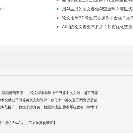
辑！
用AI生成的论文要做AI查重吗？哪里
论文用AIGC降重怎么操作才合规？如
！
AI写的论文查重率多少？如何优化查重
叫做硕博预审版），论文查重检测上千万篇中文文献，超百万篇
学术文献过千万篇英文文献资源，数亿个中英文互联网资源是全
测范围广，数据来源真实，检测算法合理!本系统含有（学术库
差一般在5%左右，不支持真伪验证】