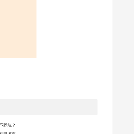
规不踩坑？
实用指南