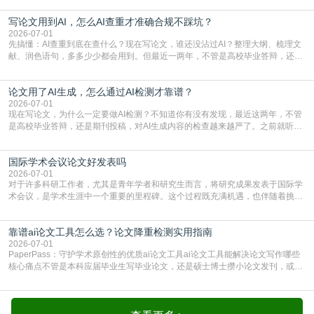
论文的初审通过率。实际上，SCI期刊对重复内容的审查是严谨投稿流程中不可
写论文用到AI，怎么AI查重才准确合规不踩坑？
或缺的一环。本篇AEIC学术交流中心小编就为大家介绍“投稿SCI有查重吗”。
一、查重是标准流程答案是明确的：绝大多数S
2026-07-01
先搞懂：AI查重到底在查什么？现在写论文，谁还没沾过AI？整理大纲、梳理文
献、润色语句，多多少少都会用到。但最近一两年，不管是高校毕业答辩，还是
期刊投稿，对AI生成内容的管控越来越严，只查普通文字重复率已经不够了，必
须加做AI查重。很多人分不清，AI查重和普通查重到底有啥区别？这里说透：普
论文用了AI生成，怎么通过AI检测才靠谱？
通查重查的是你的文字和已公开文献的重复比例，防的是抄袭；AI查重查的是你
的内容里，有多少是AI生成的，防的是过
2026-07-01
现在写论文，为什么一定要做AI检测？不知道你有没有发现，最近这两年，不管
是高校毕业答辩，还是期刊投稿，对AI生成内容的检查越来越严了。之前就听身
边朋友说，初稿用AI整理了文献综述，没做AI检测就交了学校预审，直接被打回
要求修改，还差点被判定学术不规范，真的太冤了。现在国内多数高校和核心期
国际学术会议论文好发表吗
刊，都已经明确出台了相关规定：如果使用AI生成内容辅助写作，必须明确标
注，未标注的AI生成内容会被认定为不符合学
2026-07-01
对于许多科研工作者，尤其是青年学者和研究生而言，将研究成果发表于国际学
术会议，是学术生涯中一个重要的里程碑。这个过程既充满机遇，也伴随着挑
战。面对不同的会议等级、严格的评审标准和激烈的竞争，不少人心中都会产生
疑问：国际学术会议论文到底好不好发表？其价值和难度究竟如何衡量。本篇
靠谱ai论文工具怎么选？论文降重检测实用指南
AEIC学术交流中心小编就为大家介绍“国际学术会议论文好发表吗”。一、会议论
文发表的相对优势与期刊论文相比，国际会议论文的发
2026-07-01
PaperPass：守护学术原创性的优质ai论文工具ai论文工具能解决论文写作哪些
核心痛点不管是本科应届毕业生写毕业论文，还是硕士博士攒小论文发刊，或是
科研人员整理课题成果，都绕不开重复率核查、内容优化这两大难关。以前全靠
自己逐句读逐句改，熬好几个大夜不说，还经常改不到点上，交上去才发现重复
率超标，再返工太折腾。现在有了成熟的ai论文工具，这些痛点基本都能高效解
决。靠谱的ai论文工具，不止能帮你梳