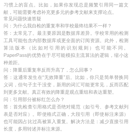
习惯上的盲点。比如，如果你发现总是频繁引用同一篇文
献，可能需要考虑补充更多元的参考文献来支撑论点。
常见问题快速答疑
问：为什么我自检的重复率和学校最终结果不一样？
答：太常见了。最主要原因是数据库差异。学校常用的检测
工具可能包含内部数据库或更全面的订阅资源。此外，检测
算法版本（比如对引用的识别规则）也可能不同。
PaperPass的优势在于尽可能模拟主流算法的逻辑，缩小这
种差距。
问：降重后重复率反而升高了，怎么回事？
答：这通常发生在“无效降重”后。比如，你只是简单替换同
义词，但句子主干没变，新用的词汇可能更常见，反而匹配
到更多文献。真正有效的降重是观点重组和表达重塑。
问：引用部分被标红怎么办？
答：首先检查引用格式是否绝对规范（如引号、参考文献列
表是否对应）。即使格式正确，大段引用（即使标注来源）
也可能因占比过高被算入重复。解决方法是：减少直接引用
长度，多用转述并标注来源。