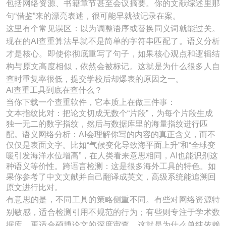
包括网络资源、书籍章节甚至会议摘要。你的文献综述里那
句“借鉴”来的漂亮表述，很可能早就被记录在案。
这里有个常见误区：以为调整语序或替换同义词就能过关。
现在的AI查重算法早就不是简单的字符串匹配了。语义分析
才是核心。即使你彻底重写了句子，如果核心观点和逻辑结
构与原文高度相似，依然会被标记。这就是为什么很多人自
查时重复率很低，提交学校后却爆表的原因之一。
AI查重工具到底在查什么？
当你下载一个查重软件，它本质上在做三件事：
文本指纹比对：把论文切成无数个“片段”，为每个片段生成
独一无二的数字指纹，然后与数据库里的海量指纹进行匹
配。语义网络分析：AI会理解你写的内容的真正含义，而不
仅仅是表面文字。比如“气候变化导致海平面上升”和“全球变
暖引发海洋水位增高”，在人类看来意思相同，AI也能识别这
种语义等价性。跨语言检测：这是很多海外工具的特色。如
果你参考了中文文献并自己翻译成英文，高级系统能追溯回
原文进行比对。
有意思的是，不同工具的策略侧重不同。有些对网络资源特
别敏感，适合检测引用不规范的行为；有些则专注于学术数
据库，更适合硕博论文的深度审查。这就是为什么单纯依赖