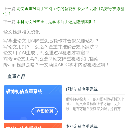
上一篇:
论文查重AI助手官网：你的智能学术伙伴，如何高效守护原创
性？
下一篇:
本科论文AI查重，是学术助手还是隐形陷阱？
论文检测相关资讯
写毕业论文用AI降重怎么操作才合规又能达标？
写论文用到AI，怎么AI查重才准确合规不踩坑？
论文用了AI生成，怎么通过AI检测才靠谱？
靠谱ai论文工具怎么选？论文降重检测实用指南
降aigc检测是啥？一文读懂AIGC学术内容检测逻辑！
查重产品
硕博初稿查重系统
硕博初稿查重系统
硕博初稿检测（一般习惯叫做硕博预审
版），论文查重检测上千万篇中文文
献，超百万篇各类独家文献，超百万港
澳台地区学术文献过千万篇英文文献资
源，数亿个中英文互联网资源是全国高
校用来检测硕博论文的系统，检测范围
本科定稿查重系统