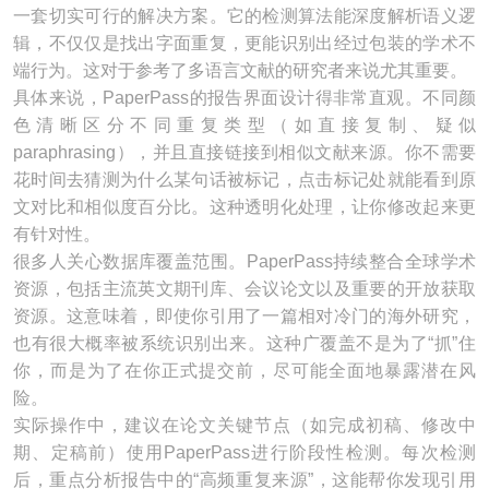
一套切实可行的解决方案。它的检测算法能深度解析语义逻
辑，不仅仅是找出字面重复，更能识别出经过包装的学术不
端行为。这对于参考了多语言文献的研究者来说尤其重要。
具体来说，PaperPass的报告界面设计得非常直观。不同颜
色清晰区分不同重复类型（如直接复制、疑似
paraphrasing），并且直接链接到相似文献来源。你不需要
花时间去猜测为什么某句话被标记，点击标记处就能看到原
文对比和相似度百分比。这种透明化处理，让你修改起来更
有针对性。
很多人关心数据库覆盖范围。PaperPass持续整合全球学术
资源，包括主流英文期刊库、会议论文以及重要的开放获取
资源。这意味着，即使你引用了一篇相对冷门的海外研究，
也有很大概率被系统识别出来。这种广覆盖不是为了“抓”住
你，而是为了在你正式提交前，尽可能全面地暴露潜在风
险。
实际操作中，建议在论文关键节点（如完成初稿、修改中
期、定稿前）使用PaperPass进行阶段性检测。每次检测
后，重点分析报告中的“高频重复来源”，这能帮你发现引用