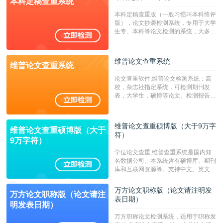
本科定稿查重系统
广，数据来源真实，检测算法合理!本
系统含有（学术库与源码库）。（限制
本科定稿查重版（一般习惯叫本科终评
字符数30万）
版），论文抄袭检测系统，专用于大学
生专、本科等论文检测的系统，大多数
专、本科院校使用此检测系统。（限制
字符数6万）
维普论文查重系统
维普论文查重系统
论文查重软件,维普论文检测系统：高
校，杂志社指定系统，可检测期刊发
表，大学生，硕博等论文。检测报告支
持PDF、网页格式，性价比高！--不支
持指定院校！！！
维普论文查重硕博版（大于9万字
维普论文查重硕博版（大于
符）
9万字符）
学位论文查重,维普查重系统是国内知
名数据公司。本系统含有硕博库、期刊
库和互联网资源等。支持中文、英文、
繁体、小语种论文检测，。--不支持指
定院校！！！
万方论文职称版（论文请注明发
万方论文职称版（论文请注
表日期）
明发表日期）
万方职称论文检测系统，适用于职称发