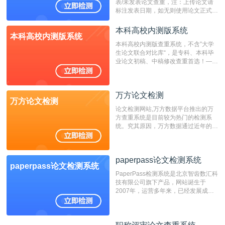
表/未发表论文查重，注：上传论文请
标注发表日期，如无则使用论文正式发
表时间；如未公开发表的，则用论文完
成时间作为发表日期。
本科高校内测版系统
本科高校内测版系统
本科高校内测版查重系统，不含”大学
生论文联合对比库“，是专科、本科毕
业论文初稿、中稿修改查重首选！——
不支持验证！！！
万方论文检测
万方论文检测
论文检测网站,万方数据平台推出的万
方查重系统是目前较为热门的检测系
统。究其原因，万方数据通过近年的发
展，在高校中也确立了自己的相应地
位，特别是部分高校直接将其视为毕业
检测系统，其真实性和权威性无可厚
paperpass论文检测系统
非。其次，相对于知网而言，万方检测
paperpass论文检测系统
费用少，上手容易，是学生初次论文查
PaperPass检测系统是北京智齿数汇科
重的推荐系统。
技有限公司旗下产品，网站诞生于
2007年，运营多年来，已经发展成为
国内可信赖的中文原创性检查和预防剽
窃的在线网站。 系统采用自主研发的
动态指纹越级扫描检测技术，该项技术