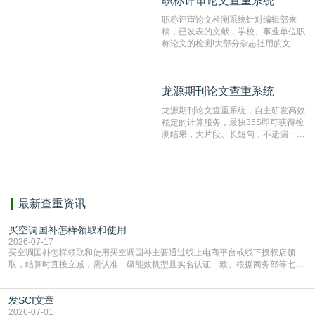
职称评审论文查重系统
职称评审论文查重系统
检测速度快、精度高，市场反映良好。
职称评审论文检测系统针对编辑部来
稿，已发表的文献，学校、事业单位职
称论文的检测!大部分杂志社用的文献
抄袭检测系统。可检测抄袭与剽窃、伪
造、篡改、不当署名、一稿多投等学术
不端文献，学术不端论文查重可供期刊
龙源期刊论文查重系统
龙源期刊论文查重系统
编辑部检测来稿和已发表的文献,检测
结果和杂志社一致,已发表过的文章检
龙源期刊论文查重系统，自主研发高效
测时注意填写第一作者,才能排除已发
稳定的计算服务，最快35S即可获得检
表文献复制比。（限制字符数1万）
测结果，大片段、长短句，不遗漏一处
相似，区分论文中的正确引用参考文
献。
最新查重资讯
买空调国补怎样领取和使用
2026-07-17
买空调国补怎样领取和使用买空调国补主要通过线上电商平台或线下授权店领
取，结算时直接立减‌，需认准一级能效机型且实名认证一致。根据商务部等七部
门部署的2026年消费品以旧换新政策，全国统一补贴标准，具体操作如下。‌‌‌哪里
能领到补贴首选‌京东APP‌搜索专属口令(如【家电补贴1637】、【国补立省
发SCI文章
4949】等，口令会随活动更新，以页面显示为准)进入补贴专场。淘宝/天猫也可
复制粘贴【8$FKFGgJq
2026-07-01