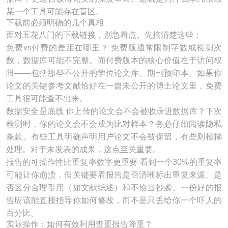
某一个工具可能存在盲区。
下载前必须明确的几个真相
面对五花八门的下载链接，别急着点。先搞清楚这些：
免费vs付费的差距在哪里？ 免费版通常限制字数或检测次
数，数据库可能不完整。而付费版本的核心价值在于访问权
限——包括那些不公开的学位论文库、期刊预印本。如果你
论文的关键参考文献恰好在一篇未公开的博士论文里，免费
工具很可能查不出来。
数据安全是底线 你上传的论文会不会被收录进数据库？下次
检测时，你的论文会不会成为比对样本？务必仔细阅读隐私
条款。有些工具明确声明用户论文不会被保留，有些则模糊
处理。对于未发表的成果，这点至关重要。
报告的可操作性比重复率数字更重要 看到一个30%的重复率
可能让你崩溃，但关键要看报告是否清晰标出重复来源、是
否区分合理引用（如文献综述）和不恰当抄袭。一份好的报
告应该能直接指导你如何修改，而不是只丢给你一个吓人的
百分比。
实际操作：如何有效利用查重报告降重？