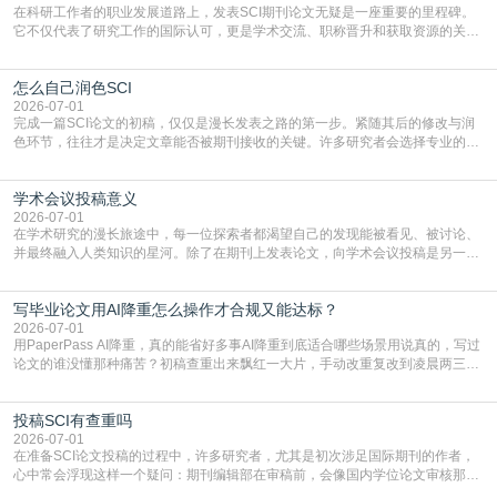
在科研工作者的职业发展道路上，发表SCI期刊论文无疑是一座重要的里程碑。
它不仅代表了研究工作的国际认可，更是学术交流、职称晋升和获取资源的关键
凭证。然而，对于许多初学者甚至是有经验的研究者来说，这个过程依然充满挑
战与困惑。从选题立意到投稿回应，每一步都需要精心的策略与扎实的工作。本
怎么自己润色SCI
篇AEIC学术交流中心小编就为大家介绍“发SCI文章”。一、精准定位是成功的第
一步发表SCI文章，首要解决的问题是“投
2026-07-01
完成一篇SCI论文的初稿，仅仅是漫长发表之路的第一步。紧随其后的修改与润
色环节，往往才是决定文章能否被期刊接收的关键。许多研究者会选择专业的语
言润色服务，但这并非唯一途径。掌握自我润色的方法与技巧，不仅能提升论文
质量，更能在此过程中深化对学术写作的理解。如何系统、高效地打磨自己的论
学术会议投稿意义
文，使其在语言和学术表达上更符合国际期刊的要求，是每位研究者值得投入学
习的技能。本篇AEIC学术交流中心小编就为大家介
2026-07-01
在学术研究的漫长旅途中，每一位探索者都渴望自己的发现能被看见、被讨论、
并最终融入人类知识的星河。除了在期刊上发表论文，向学术会议投稿是另一个
至关重要且富有活力的环节。它不仅仅是一个提交文稿的动作，更是一扇通往更
广阔学术天地的大门，连接着个体研究与社会网络。本篇AEIC学术交流中心小编
写毕业论文用AI降重怎么操作才合规又能达标？
就为大家介绍“学术会议投稿意义”。一、加速研究成果的传播与反馈学术会议通
常具有周期短、时效性强的特点。相比期刊漫长的
2026-07-01
用PaperPass AI降重，真的能省好多事AI降重到底适合哪些场景用说真的，写过
论文的谁没懂那种痛苦？初稿查重出来飘红一大片，手动改重复改到凌晨两三
点，删了改改了删，重复率还是纹丝不动，截止日期一天天近，整个人都要焦虑
到秃头。这时候靠谱的AI降重真的就是救命稻草，选对工具，半天就能搞定你两
投稿SCI有查重吗
三天都做不完的事。不是所有人都需要用AI降重，但如果你符合下面这些场景，
真的可以试试：初稿写完重复率远超要
2026-07-01
在准备SCI论文投稿的过程中，许多研究者，尤其是初次涉足国际期刊的作者，
心中常会浮现这样一个疑问：期刊编辑部在审稿前，会像国内学位论文审核那
样，先对稿件进行重复率检查吗？这个疑虑关乎学术诚信的底线，也直接影响到