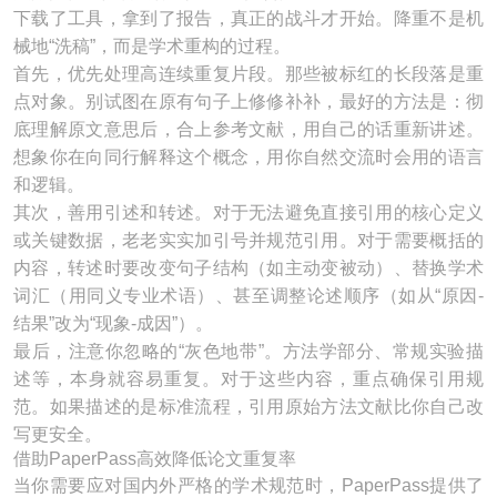
下载了工具，拿到了报告，真正的战斗才开始。降重不是机
械地“洗稿”，而是学术重构的过程。
首先，优先处理高连续重复片段。那些被标红的长段落是重
点对象。别试图在原有句子上修修补补，最好的方法是：彻
底理解原文意思后，合上参考文献，用自己的话重新讲述。
想象你在向同行解释这个概念，用你自然交流时会用的语言
和逻辑。
其次，善用引述和转述。对于无法避免直接引用的核心定义
或关键数据，老老实实加引号并规范引用。对于需要概括的
内容，转述时要改变句子结构（如主动变被动）、替换学术
词汇（用同义专业术语）、甚至调整论述顺序（如从“原因-
结果”改为“现象-成因”）。
最后，注意你忽略的“灰色地带”。方法学部分、常规实验描
述等，本身就容易重复。对于这些内容，重点确保引用规
范。如果描述的是标准流程，引用原始方法文献比你自己改
写更安全。
借助PaperPass高效降低论文重复率
当你需要应对国内外严格的学术规范时，PaperPass提供了