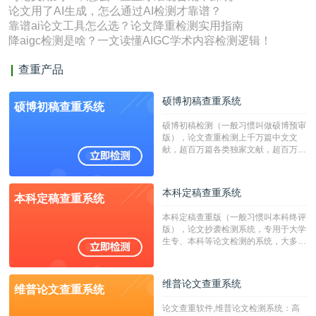
论文用了AI生成，怎么通过AI检测才靠谱？
靠谱ai论文工具怎么选？论文降重检测实用指南
降aigc检测是啥？一文读懂AIGC学术内容检测逻辑！
查重产品
硕博初稿查重系统
硕博初稿查重系统
硕博初稿检测（一般习惯叫做硕博预审
版），论文查重检测上千万篇中文文
献，超百万篇各类独家文献，超百万港
澳台地区学术文献过千万篇英文文献资
源，数亿个中英文互联网资源是全国高
校用来检测硕博论文的系统，检测范围
本科定稿查重系统
本科定稿查重系统
广，数据来源真实，检测算法合理!本
系统含有（学术库与源码库）。（限制
本科定稿查重版（一般习惯叫本科终评
字符数30万）
版），论文抄袭检测系统，专用于大学
生专、本科等论文检测的系统，大多数
专、本科院校使用此检测系统。（限制
字符数6万）
维普论文查重系统
维普论文查重系统
论文查重软件,维普论文检测系统：高