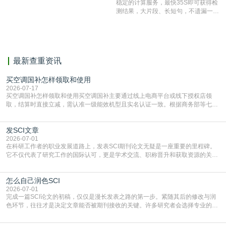
稳定的计算服务，最快35S即可获得检
表文献复制比。（限制字符数1万）
测结果，大片段、长短句，不遗漏一处
相似，区分论文中的正确引用参考文
献。
最新查重资讯
买空调国补怎样领取和使用
2026-07-17
买空调国补怎样领取和使用买空调国补主要通过线上电商平台或线下授权店领
取，结算时直接立减‌，需认准一级能效机型且实名认证一致。根据商务部等七部
门部署的2026年消费品以旧换新政策，全国统一补贴标准，具体操作如下。‌‌‌哪里
能领到补贴首选‌京东APP‌搜索专属口令(如【家电补贴1637】、【国补立省
发SCI文章
4949】等，口令会随活动更新，以页面显示为准)进入补贴专场。淘宝/天猫也可
复制粘贴【8$FKFGgJq
2026-07-01
在科研工作者的职业发展道路上，发表SCI期刊论文无疑是一座重要的里程碑。
它不仅代表了研究工作的国际认可，更是学术交流、职称晋升和获取资源的关键
凭证。然而，对于许多初学者甚至是有经验的研究者来说，这个过程依然充满挑
战与困惑。从选题立意到投稿回应，每一步都需要精心的策略与扎实的工作。本
怎么自己润色SCI
篇AEIC学术交流中心小编就为大家介绍“发SCI文章”。一、精准定位是成功的第
一步发表SCI文章，首要解决的问题是“投
2026-07-01
完成一篇SCI论文的初稿，仅仅是漫长发表之路的第一步。紧随其后的修改与润
色环节，往往才是决定文章能否被期刊接收的关键。许多研究者会选择专业的语
言润色服务，但这并非唯一途径。掌握自我润色的方法与技巧，不仅能提升论文
质量，更能在此过程中深化对学术写作的理解。如何系统、高效地打磨自己的论