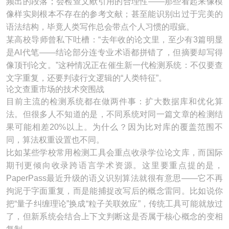
频出的段落；会检查文献引用的合理性——那些看起来像模
像样实则根本不存在的参考文献；甚至能识别出过于完美的
语法结构，毕竟人类写作总会带点个人习惯的瑕疵。
某高校导师曾私下吐槽：“去年收的论文里，至少有3篇明显
是AI代笔——结论部分连专业术语都拼错了，但摘要却写得
像顶刊论文。”这种情况正在催生新一代检测系统：不仅要查
文字重复，还要判读行文逻辑的“人类特征”。
论文查重市场的技术突围战
目前主流的检测系统都在做两件事：扩大数据库和优化算
法。但很多人不知道的是，不同系统对同一篇文章的检测结
果可能相差20%以上。为什么？因为比对库的覆盖范围不
同，算法权重设置也不同。
比如某些学校常用检测工具会重点收录学位论文库，而国际
期刊更倾向收录跨语言学术资源。这里要重点提的是，
PaperPass最近升级的语义识别算法就很有意思——它不再
拘泥于字面重复，而是能捕捉改写后的概念雷同。比如说你
把“量子纠缠理论”换成“粒子关联效应”，传统工具可能就放过
了，但新系统会结合上下文判断这是否属于核心概念的变相