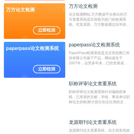
万方论文检测
万方论文检测
论文检测网站,万方数据平台推出的万
方查重系统是目前较为热门的检测系
统。究其原因，万方数据通过近年的发
展，在高校中也确立了自己的相应地
位，特别是部分高校直接将其视为毕业
检测系统，其真实性和权威性无可厚
paperpass论文检测系统
非。其次，相对于知网而言，万方检测
paperpass论文检测系统
费用少，上手容易，是学生初次论文查
PaperPass检测系统是北京智齿数汇科
重的推荐系统。
技有限公司旗下产品，网站诞生于
2007年，运营多年来，已经发展成为
国内可信赖的中文原创性检查和预防剽
窃的在线网站。 系统采用自主研发的
动态指纹越级扫描检测技术，该项技术
职称评审论文查重系统
职称评审论文查重系统
检测速度快、精度高，市场反映良好。
职称评审论文检测系统针对编辑部来
稿，已发表的文献，学校、事业单位职
称论文的检测!大部分杂志社用的文献
抄袭检测系统。可检测抄袭与剽窃、伪
造、篡改、不当署名、一稿多投等学术
不端文献，学术不端论文查重可供期刊
龙源期刊论文查重系统
龙源期刊论文查重系统
编辑部检测来稿和已发表的文献,检测
结果和杂志社一致,已发表过的文章检
龙源期刊论文查重系统，自主研发高效
测时注意填写第一作者,才能排除已发