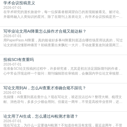
学术会议投稿意义
文，使其在语言和学术表达上更符合国际期刊的要求，是每位研究者值得投入学
习的技能。本篇AEIC学术交流中心小编就为大家介
2026-07-01
在学术研究的漫长旅途中，每一位探索者都渴望自己的发现能被看见、被讨论、
并最终融入人类知识的星河。除了在期刊上发表论文，向学术会议投稿是另一个
至关重要且富有活力的环节。它不仅仅是一个提交文稿的动作，更是一扇通往更
广阔学术天地的大门，连接着个体研究与社会网络。本篇AEIC学术交流中心小编
写毕业论文用AI降重怎么操作才合规又能达标？
就为大家介绍“学术会议投稿意义”。一、加速研究成果的传播与反馈学术会议通
常具有周期短、时效性强的特点。相比期刊漫长的
2026-07-01
用PaperPass AI降重，真的能省好多事AI降重到底适合哪些场景用说真的，写过
论文的谁没懂那种痛苦？初稿查重出来飘红一大片，手动改重复改到凌晨两三
点，删了改改了删，重复率还是纹丝不动，截止日期一天天近，整个人都要焦虑
到秃头。这时候靠谱的AI降重真的就是救命稻草，选对工具，半天就能搞定你两
投稿SCI有查重吗
三天都做不完的事。不是所有人都需要用AI降重，但如果你符合下面这些场景，
真的可以试试：初稿写完重复率远超要
2026-07-01
在准备SCI论文投稿的过程中，许多研究者，尤其是初次涉足国际期刊的作者，
心中常会浮现这样一个疑问：期刊编辑部在审稿前，会像国内学位论文审核那
样，先对稿件进行重复率检查吗？这个疑虑关乎学术诚信的底线，也直接影响到
论文的初审通过率。实际上，SCI期刊对重复内容的审查是严谨投稿流程中不可
写论文用到AI，怎么AI查重才准确合规不踩坑？
或缺的一环。本篇AEIC学术交流中心小编就为大家介绍“投稿SCI有查重吗”。
一、查重是标准流程答案是明确的：绝大多数S
2026-07-01
先搞懂：AI查重到底在查什么？现在写论文，谁还没沾过AI？整理大纲、梳理文
献、润色语句，多多少少都会用到。但最近一两年，不管是高校毕业答辩，还是
期刊投稿，对AI生成内容的管控越来越严，只查普通文字重复率已经不够了，必
须加做AI查重。很多人分不清，AI查重和普通查重到底有啥区别？这里说透：普
论文用了AI生成，怎么通过AI检测才靠谱？
通查重查的是你的文字和已公开文献的重复比例，防的是抄袭；AI查重查的是你
的内容里，有多少是AI生成的，防的是过
2026-07-01
现在写论文，为什么一定要做AI检测？不知道你有没有发现，最近这两年，不管