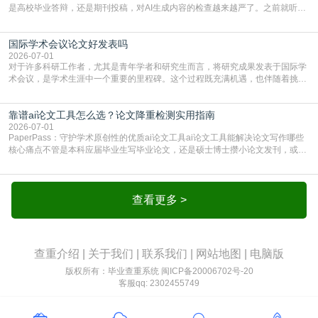
是高校毕业答辩，还是期刊投稿，对AI生成内容的检查越来越严了。之前就听身
边朋友说，初稿用AI整理了文献综述，没做AI检测就交了学校预审，直接被打回
要求修改，还差点被判定学术不规范，真的太冤了。现在国内多数高校和核心期
国际学术会议论文好发表吗
刊，都已经明确出台了相关规定：如果使用AI生成内容辅助写作，必须明确标
注，未标注的AI生成内容会被认定为不符合学
2026-07-01
对于许多科研工作者，尤其是青年学者和研究生而言，将研究成果发表于国际学
术会议，是学术生涯中一个重要的里程碑。这个过程既充满机遇，也伴随着挑
战。面对不同的会议等级、严格的评审标准和激烈的竞争，不少人心中都会产生
疑问：国际学术会议论文到底好不好发表？其价值和难度究竟如何衡量。本篇
靠谱ai论文工具怎么选？论文降重检测实用指南
AEIC学术交流中心小编就为大家介绍“国际学术会议论文好发表吗”。一、会议论
文发表的相对优势与期刊论文相比，国际会议论文的发
2026-07-01
PaperPass：守护学术原创性的优质ai论文工具ai论文工具能解决论文写作哪些
核心痛点不管是本科应届毕业生写毕业论文，还是硕士博士攒小论文发刊，或是
科研人员整理课题成果，都绕不开重复率核查、内容优化这两大难关。以前全靠
自己逐句读逐句改，熬好几个大夜不说，还经常改不到点上，交上去才发现重复
率超标，再返工太折腾。现在有了成熟的ai论文工具，这些痛点基本都能高效解
决。靠谱的ai论文工具，不止能帮你梳
查看更多 >
查重介绍
|
关于我们
|
联系我们
|
网站地图
|
电脑版
版权所有：毕业查重系统
闽ICP备20006702号-20
客服qq: 2302455749