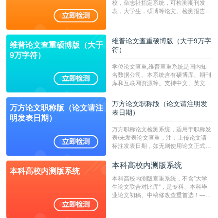
校，杂志社指定系统，可检测期刊发
表，大学生，硕博等论文。检测报告支
持PDF、网页格式，性价比高！--不支
持指定院校！！！
维普论文查重硕博版（大于9万字
维普论文查重硕博版（大于
符）
9万字符）
学位论文查重,维普查重系统是国内知
名数据公司。本系统含有硕博库、期刊
库和互联网资源等。支持中文、英文、
繁体、小语种论文检测，。--不支持指
定院校！！！
万方论文职称版（论文请注明发
万方论文职称版（论文请注
表日期）
明发表日期）
万方职称论文检测系统，适用于职称发
表/未发表论文查重，注：上传论文请
标注发表日期，如无则使用论文正式发
表时间；如未公开发表的，则用论文完
成时间作为发表日期。
本科高校内测版系统
本科高校内测版系统
本科高校内测版查重系统，不含”大学
生论文联合对比库“，是专科、本科毕
业论文初稿、中稿修改查重首选！——
不支持验证！！！