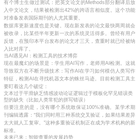
有个博士生做过测试：把英文论文的Methods部分翻译后放
入中文论文，结果被检测出42%的跨语言相似度。这个功能
对准备发表国际期刊的人尤其重要。
数据库更新速度也是关键。现在新发表的论文最快两周就会
被收录，比某些半年更新一次的系统灵活得多。曾经有用户
反馈，在预印本平台发布的论文才三天，查重时就已经被纳
入比对库了。
当AI遇见AI：检测工具的技术博弈
现在最魔幻的场景是：学生用AI写作，老师用AI检测。这就
导致双方在不断升级技术：写作AI在学习如何模仿人类写作
特征，检测AI在寻找机器文本的蛛丝马迹。目前检测工具主
要盯着这几个破绽：
文本过于平滑缺乏情感波动论证逻辑过于模板化罕见错误类
型的缺失（比如人类常犯的拼写错误）
但要注意的是，没有哪个系统敢保证100%准确。某学术期
刊编辑透露：“我们同时用三种系统交叉验证，如果结果差异
太大就人工复审。”这种多重验证机制正在成为学术机构的新
标准。
未来已来：智能查重的发展趋势