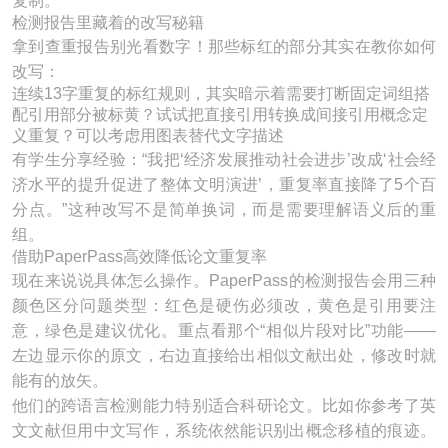
复制。
检测报告里藏着的改写秘籍
拿到查重报告别光看数字！那些标红的部分其实在教你如何
改写：
连续13字重复的标红规则，其实暗示着需要打断固定词组搭
配引用部分被标黄？试试把直接引用转换成间接引用概念定
义重复？可以考虑用图表替代文字描述
有学生分享经验：“我把‘经济发展推动社会进步’改成‘社会经
济水平的提升促进了整体文明演进’，重复率直接降了5个百
分点。”这种改写不是简单换词，而是需要理解语义后的重
组。
借助PaperPass高效降低论文重复率
现在来说说具体怎么操作。PaperPass的检测报告会用三种
颜色区分问题类型：红色是硬伤必须改，黄色是引用要注
意，绿色是建议优化。重点看那个“相似片段对比”功能——
左边显示你的原文，右边直接给出相似文献出处，修改时就
能有的放矢。
他们的跨语言检测能力特别适合科研论文。比如你参考了英
文文献但用中文写作，系统依然能识别出概念移植的痕迹。