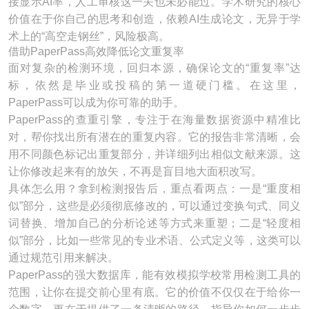
接显示AI率，人工审核这一关也未必能过。学术研究的核心
价值在于你自己的思考和创造，依赖AI生成论文，无异于学
术上的“高空走钢丝”，风险极高。
借助PaperPass高效降低论文重复率
面对复杂的检测环境，回归本源，确保论文的“重复率”达
标，依然是毕业或投稿的第一道硬门槛。在这里，
PaperPass可以成为你可靠的助手。
PaperPass的查重引擎，专注于在海量数据资源中精准比
对，帮你找出所有潜在的重复内容。它的报告非常清晰，会
用不同颜色标记出重复部分，并详细列出相似文献来源。这
让你修改起来有的放矢，不再是盲目地大面积改写。
具体怎么用？拿到检测报告后，重点看两点：一是“重度相
似”部分，这些是必须彻底修改的，可以通过变换句式、同义
词替换、增加自己的分析论述等方式来重塑；二是“轻度相
似”部分，比如一些常见的专业术语、公式定义等，这类可以
通过规范引用来解决。
PaperPass的强大数据库，能有效模拟学校常用检测工具的
范围，让你在提交前心里有底。它的价值不仅仅在于给你一