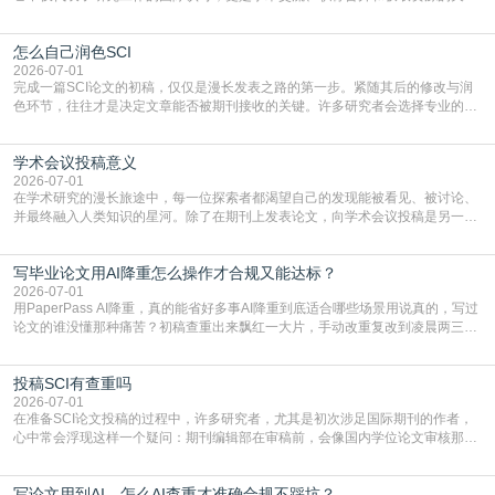
凭证。然而，对于许多初学者甚至是有经验的研究者来说，这个过程依然充满挑
战与困惑。从选题立意到投稿回应，每一步都需要精心的策略与扎实的工作。本
怎么自己润色SCI
篇AEIC学术交流中心小编就为大家介绍“发SCI文章”。一、精准定位是成功的第
一步发表SCI文章，首要解决的问题是“投
2026-07-01
完成一篇SCI论文的初稿，仅仅是漫长发表之路的第一步。紧随其后的修改与润
色环节，往往才是决定文章能否被期刊接收的关键。许多研究者会选择专业的语
言润色服务，但这并非唯一途径。掌握自我润色的方法与技巧，不仅能提升论文
质量，更能在此过程中深化对学术写作的理解。如何系统、高效地打磨自己的论
学术会议投稿意义
文，使其在语言和学术表达上更符合国际期刊的要求，是每位研究者值得投入学
习的技能。本篇AEIC学术交流中心小编就为大家介
2026-07-01
在学术研究的漫长旅途中，每一位探索者都渴望自己的发现能被看见、被讨论、
并最终融入人类知识的星河。除了在期刊上发表论文，向学术会议投稿是另一个
至关重要且富有活力的环节。它不仅仅是一个提交文稿的动作，更是一扇通往更
广阔学术天地的大门，连接着个体研究与社会网络。本篇AEIC学术交流中心小编
写毕业论文用AI降重怎么操作才合规又能达标？
就为大家介绍“学术会议投稿意义”。一、加速研究成果的传播与反馈学术会议通
常具有周期短、时效性强的特点。相比期刊漫长的
2026-07-01
用PaperPass AI降重，真的能省好多事AI降重到底适合哪些场景用说真的，写过
论文的谁没懂那种痛苦？初稿查重出来飘红一大片，手动改重复改到凌晨两三
点，删了改改了删，重复率还是纹丝不动，截止日期一天天近，整个人都要焦虑
到秃头。这时候靠谱的AI降重真的就是救命稻草，选对工具，半天就能搞定你两
投稿SCI有查重吗
三天都做不完的事。不是所有人都需要用AI降重，但如果你符合下面这些场景，
真的可以试试：初稿写完重复率远超要
2026-07-01
在准备SCI论文投稿的过程中，许多研究者，尤其是初次涉足国际期刊的作者，
心中常会浮现这样一个疑问：期刊编辑部在审稿前，会像国内学位论文审核那
样，先对稿件进行重复率检查吗？这个疑虑关乎学术诚信的底线，也直接影响到
论文的初审通过率。实际上，SCI期刊对重复内容的审查是严谨投稿流程中不可
写论文用到AI，怎么AI查重才准确合规不踩坑？
或缺的一环。本篇AEIC学术交流中心小编就为大家介绍“投稿SCI有查重吗”。