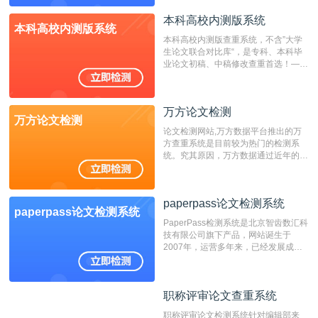
表时间；如未公开发表的，则用论文完
成时间作为发表日期。
本科高校内测版系统
本科高校内测版系统
本科高校内测版查重系统，不含”大学
生论文联合对比库“，是专科、本科毕
业论文初稿、中稿修改查重首选！——
不支持验证！！！
万方论文检测
万方论文检测
论文检测网站,万方数据平台推出的万
方查重系统是目前较为热门的检测系
统。究其原因，万方数据通过近年的发
展，在高校中也确立了自己的相应地
位，特别是部分高校直接将其视为毕业
检测系统，其真实性和权威性无可厚
paperpass论文检测系统
非。其次，相对于知网而言，万方检测
paperpass论文检测系统
费用少，上手容易，是学生初次论文查
PaperPass检测系统是北京智齿数汇科
重的推荐系统。
技有限公司旗下产品，网站诞生于
2007年，运营多年来，已经发展成为
国内可信赖的中文原创性检查和预防剽
窃的在线网站。 系统采用自主研发的
动态指纹越级扫描检测技术，该项技术
职称评审论文查重系统
职称评审论文查重系统
检测速度快、精度高，市场反映良好。
职称评审论文检测系统针对编辑部来