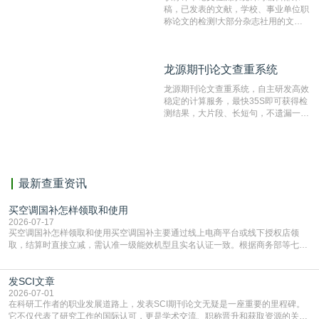
稿，已发表的文献，学校、事业单位职
称论文的检测!大部分杂志社用的文献
抄袭检测系统。可检测抄袭与剽窃、伪
造、篡改、不当署名、一稿多投等学术
不端文献，学术不端论文查重可供期刊
龙源期刊论文查重系统
龙源期刊论文查重系统
编辑部检测来稿和已发表的文献,检测
结果和杂志社一致,已发表过的文章检
龙源期刊论文查重系统，自主研发高效
测时注意填写第一作者,才能排除已发
稳定的计算服务，最快35S即可获得检
表文献复制比。（限制字符数1万）
测结果，大片段、长短句，不遗漏一处
相似，区分论文中的正确引用参考文
献。
最新查重资讯
买空调国补怎样领取和使用
2026-07-17
买空调国补怎样领取和使用买空调国补主要通过线上电商平台或线下授权店领
取，结算时直接立减‌，需认准一级能效机型且实名认证一致。根据商务部等七部
门部署的2026年消费品以旧换新政策，全国统一补贴标准，具体操作如下。‌‌‌哪里
能领到补贴首选‌京东APP‌搜索专属口令(如【家电补贴1637】、【国补立省
发SCI文章
4949】等，口令会随活动更新，以页面显示为准)进入补贴专场。淘宝/天猫也可
复制粘贴【8$FKFGgJq
2026-07-01
在科研工作者的职业发展道路上，发表SCI期刊论文无疑是一座重要的里程碑。
它不仅代表了研究工作的国际认可，更是学术交流、职称晋升和获取资源的关键