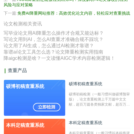
风险与应对策略
下一篇:
免费AI降重网站推荐：高效优化论文内容，轻松应对查重挑战
论文检测相关资讯
写毕业论文用AI降重怎么操作才合规又能达标？
写论文用到AI，怎么AI查重才准确合规不踩坑？
论文用了AI生成，怎么通过AI检测才靠谱？
靠谱ai论文工具怎么选？论文降重检测实用指南
降aigc检测是啥？一文读懂AIGC学术内容检测逻辑！
查重产品
硕博初稿查重系统
硕博初稿查重系统
硕博初稿检测（一般习惯叫做硕博预审
版），论文查重检测上千万篇中文文
献，超百万篇各类独家文献，超百万港
澳台地区学术文献过千万篇英文文献资
源，数亿个中英文互联网资源是全国高
校用来检测硕博论文的系统，检测范围
本科定稿查重系统
本科定稿查重系统
广，数据来源真实，检测算法合理!本
系统含有（学术库与源码库）。（限制
本科定稿查重版（一般习惯叫本科终评