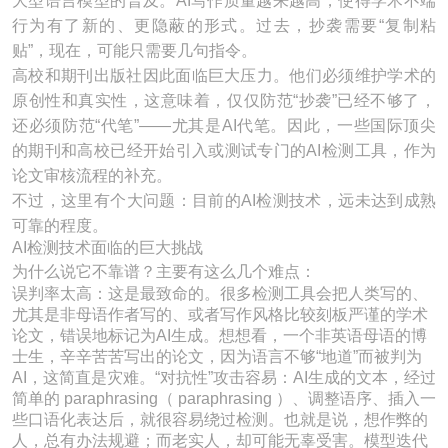
大型语言模型的普及。AI写作质量越来越高，使得学术不端
行为有了新的、更隐蔽的形式。过去，抄袭需要“复制粘
贴”，现在，可能只需要几句指令。
高校和期刊出版社因此面临巨大压力。他们必须维护学术的
原创性和真实性，这意味着，仅仅防范“抄袭”已经不够了，
还必须防范“代笔”——尤其是AI代笔。因此，一些国际顶尖
的期刊和高校已经开始引入或测试专门的AI检测工具，作为
论文审核流程的补充。
不过，这里有个大问题：目前的AI检测技术，远未达到成熟
可靠的程度。
AI检测技术面临的巨大挑战
为什么说它不靠谱？主要有这么几个难点：
误判率太高：这是最致命的。很多检测工具会把人类写的、
尤其是非母语作者写的、或者写作风格比较刻板严谨的学术
论文，错误地标记为AI生成。想想看，一个非英语母语的博
士生，辛辛苦苦写出的论文，因为语言不够“地道”而被判为
AI，这简直是灾难。“对抗性”攻击容易：AI生成的文本，经过
简单的 paraphrasing（ paraphrasing ）、调整语序、插入一
些口语化表达后，就很容易绕过检测。也就是说，想作弊的
人，总有办法规避；而老实人，却可能无辜受害。模型迭代