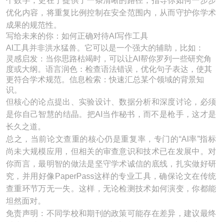
个数字，更在于提供了一条清晰的路径，指导你如何一步步
优化内容，将重复比例控制在安全范围内，从而守护你学术
成果的规范性。
写给未来的你：如何正确对待AI写作工具
AI工具并非洪水猛兽。它可以是一个强大的辅助，比如：
灵感启发：当你思路枯竭时，可以让AI帮你罗列一些研究角
度或大纲。语言润色：检查语法错误，优化句子表达，使其
更符合学术规范。信息检索：快速汇总某个领域的背景知
识。
但核心的论点提出、实验设计、数据分析和深度讨论，必须
是你自己智慧的结晶。把AI当作秘书，而不是枪手，这才是
长久之道。
总之，当前论文查重的核心仍是重复率，专门的“AI率”指标
尚未大规模应用，但相关的审查意识和技术已在发展中。对
你而言，最明智的做法是坚守学术诚信的底线，扎实做好研
究，并用好像PaperPass这样的专业工具，确保论文在传统
查重环节万无一失。这样，无论检测技术如何演变，你都能
坦然面对。
免责声明：不同学校和期刊的政策可能存在差异，建议最终