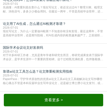
一、查重是标准流程答案是明确的：绝大多数S
2026-07-01
先搞懂：AI查重到底在查什么？现在写论文，谁还没沾过AI？整理大纲、梳理文
献、润色语句，多多少少都会用到。但最近一两年，不管是高校毕业答辩，还是
期刊投稿，对AI生成内容的管控越来越严，只查普通文字重复率已经不够了，必
须加做AI查重。很多人分不清，AI查重和普通查重到底有啥区别？这里说透：普
论文用了AI生成，怎么通过AI检测才靠谱？
通查重查的是你的文字和已公开文献的重复比例，防的是抄袭；AI查重查的是你
的内容里，有多少是AI生成的，防的是过
2026-07-01
现在写论文，为什么一定要做AI检测？不知道你有没有发现，最近这两年，不管
是高校毕业答辩，还是期刊投稿，对AI生成内容的检查越来越严了。之前就听身
边朋友说，初稿用AI整理了文献综述，没做AI检测就交了学校预审，直接被打回
要求修改，还差点被判定学术不规范，真的太冤了。现在国内多数高校和核心期
国际学术会议论文好发表吗
刊，都已经明确出台了相关规定：如果使用AI生成内容辅助写作，必须明确标
注，未标注的AI生成内容会被认定为不符合学
2026-07-01
对于许多科研工作者，尤其是青年学者和研究生而言，将研究成果发表于国际学
术会议，是学术生涯中一个重要的里程碑。这个过程既充满机遇，也伴随着挑
战。面对不同的会议等级、严格的评审标准和激烈的竞争，不少人心中都会产生
疑问：国际学术会议论文到底好不好发表？其价值和难度究竟如何衡量。本篇
靠谱ai论文工具怎么选？论文降重检测实用指南
AEIC学术交流中心小编就为大家介绍“国际学术会议论文好发表吗”。一、会议论
文发表的相对优势与期刊论文相比，国际会议论文的发
2026-07-01
PaperPass：守护学术原创性的优质ai论文工具ai论文工具能解决论文写作哪些
核心痛点不管是本科应届毕业生写毕业论文，还是硕士博士攒小论文发刊，或是
科研人员整理课题成果，都绕不开重复率核查、内容优化这两大难关。以前全靠
自己逐句读逐句改，熬好几个大夜不说，还经常改不到点上，交上去才发现重复
率超标，再返工太折腾。现在有了成熟的ai论文工具，这些痛点基本都能高效解
决。靠谱的ai论文工具，不止能帮你梳
查看更多 >