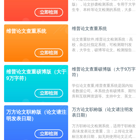
字符数30万）
版），论文抄袭检测系统，专用于大学
生专、本科等论文检测的系统，大多数
专、本科院校使用此检测系统。（限制
字符数6万）
维普论文查重系统
维普论文查重系统
论文查重软件,维普论文检测系统：高
校，杂志社指定系统，可检测期刊发
表，大学生，硕博等论文。检测报告支
持PDF、网页格式，性价比高！--不支
持指定院校！！！
维普论文查重硕博版（大于9万字
维普论文查重硕博版（大于
符）
9万字符）
学位论文查重,维普查重系统是国内知
名数据公司。本系统含有硕博库、期刊
库和互联网资源等。支持中文、英文、
繁体、小语种论文检测，。--不支持指
定院校！！！
万方论文职称版（论文请注明发
万方论文职称版（论文请注
表日期）
明发表日期）
万方职称论文检测系统，适用于职称发
表/未发表论文查重，注：上传论文请
标注发表日期，如无则使用论文正式发