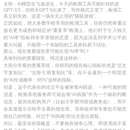
太快：AI模型在飞速进化，今天的检测工具可能针对的是
GPT-3.5，但明天GPT-5出来了，写作模式又变了，检测工
具立刻失效。这是一场永无止境的“猫鼠游戏”。
正因如此，绝大多数学校常用的检测工具，目前仍然将重点
放在更为成熟和稳定的“重复率”检测上。他们对于引入独立
的“AI率”指标持非常谨慎的态度，因为这涉及到学术公平的
重大问题，不能用一个有缺陷的工具来轻易下结论。
那么，现在查重报告里可能出现“AI率”吗？
具体到你的查重报告，情况是这样的：
大部分常规的查重系统，你得到的报告核心指标依然是“总文
字复制比”、“去除引用复制比”等。你不会看到一个明晃晃
的“AI生成概率：95%”这样的指标。
但是，这不代表你的论文不会被审查AI痕迹。 一种可能的情
况是，检测系统服务商可能会将“AI风险”作为一个辅助判断
信息，提供给机构用户（比如大学图书馆或教务处），而不
会直接显示在给学生看的报告里。导师或评审专家也可能凭
借自己的经验，对过于“AI风格”的论文提出质疑。
所以，最安全的策略是：不要抱有侥幸心理。 即便系统不直