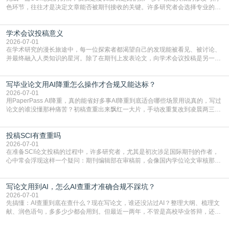
色环节，往往才是决定文章能否被期刊接收的关键。许多研究者会选择专业的语
言润色服务，但这并非唯一途径。掌握自我润色的方法与技巧，不仅能提升论文
质量，更能在此过程中深化对学术写作的理解。如何系统、高效地打磨自己的论
学术会议投稿意义
文，使其在语言和学术表达上更符合国际期刊的要求，是每位研究者值得投入学
习的技能。本篇AEIC学术交流中心小编就为大家介
2026-07-01
在学术研究的漫长旅途中，每一位探索者都渴望自己的发现能被看见、被讨论、
并最终融入人类知识的星河。除了在期刊上发表论文，向学术会议投稿是另一个
至关重要且富有活力的环节。它不仅仅是一个提交文稿的动作，更是一扇通往更
广阔学术天地的大门，连接着个体研究与社会网络。本篇AEIC学术交流中心小编
写毕业论文用AI降重怎么操作才合规又能达标？
就为大家介绍“学术会议投稿意义”。一、加速研究成果的传播与反馈学术会议通
常具有周期短、时效性强的特点。相比期刊漫长的
2026-07-01
用PaperPass AI降重，真的能省好多事AI降重到底适合哪些场景用说真的，写过
论文的谁没懂那种痛苦？初稿查重出来飘红一大片，手动改重复改到凌晨两三
点，删了改改了删，重复率还是纹丝不动，截止日期一天天近，整个人都要焦虑
到秃头。这时候靠谱的AI降重真的就是救命稻草，选对工具，半天就能搞定你两
投稿SCI有查重吗
三天都做不完的事。不是所有人都需要用AI降重，但如果你符合下面这些场景，
真的可以试试：初稿写完重复率远超要
2026-07-01
在准备SCI论文投稿的过程中，许多研究者，尤其是初次涉足国际期刊的作者，
心中常会浮现这样一个疑问：期刊编辑部在审稿前，会像国内学位论文审核那
样，先对稿件进行重复率检查吗？这个疑虑关乎学术诚信的底线，也直接影响到
论文的初审通过率。实际上，SCI期刊对重复内容的审查是严谨投稿流程中不可
写论文用到AI，怎么AI查重才准确合规不踩坑？
或缺的一环。本篇AEIC学术交流中心小编就为大家介绍“投稿SCI有查重吗”。
一、查重是标准流程答案是明确的：绝大多数S
2026-07-01
先搞懂：AI查重到底在查什么？现在写论文，谁还没沾过AI？整理大纲、梳理文
献、润色语句，多多少少都会用到。但最近一两年，不管是高校毕业答辩，还是
期刊投稿，对AI生成内容的管控越来越严，只查普通文字重复率已经不够了，必
须加做AI查重。很多人分不清，AI查重和普通查重到底有啥区别？这里说透：普