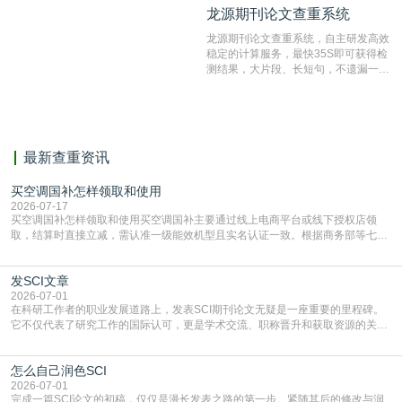
龙源期刊论文查重系统
龙源期刊论文查重系统
编辑部检测来稿和已发表的文献,检测
结果和杂志社一致,已发表过的文章检
龙源期刊论文查重系统，自主研发高效
测时注意填写第一作者,才能排除已发
稳定的计算服务，最快35S即可获得检
表文献复制比。（限制字符数1万）
测结果，大片段、长短句，不遗漏一处
相似，区分论文中的正确引用参考文
献。
最新查重资讯
买空调国补怎样领取和使用
2026-07-17
买空调国补怎样领取和使用买空调国补主要通过线上电商平台或线下授权店领
取，结算时直接立减‌，需认准一级能效机型且实名认证一致。根据商务部等七部
门部署的2026年消费品以旧换新政策，全国统一补贴标准，具体操作如下。‌‌‌哪里
能领到补贴首选‌京东APP‌搜索专属口令(如【家电补贴1637】、【国补立省
发SCI文章
4949】等，口令会随活动更新，以页面显示为准)进入补贴专场。淘宝/天猫也可
复制粘贴【8$FKFGgJq
2026-07-01
在科研工作者的职业发展道路上，发表SCI期刊论文无疑是一座重要的里程碑。
它不仅代表了研究工作的国际认可，更是学术交流、职称晋升和获取资源的关键
凭证。然而，对于许多初学者甚至是有经验的研究者来说，这个过程依然充满挑
战与困惑。从选题立意到投稿回应，每一步都需要精心的策略与扎实的工作。本
怎么自己润色SCI
篇AEIC学术交流中心小编就为大家介绍“发SCI文章”。一、精准定位是成功的第
一步发表SCI文章，首要解决的问题是“投
2026-07-01
完成一篇SCI论文的初稿，仅仅是漫长发表之路的第一步。紧随其后的修改与润