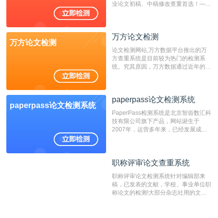
业论文初稿、中稿修改查重首选！——
不支持验证！！！
万方论文检测
万方论文检测
论文检测网站,万方数据平台推出的万
方查重系统是目前较为热门的检测系
统。究其原因，万方数据通过近年的发
展，在高校中也确立了自己的相应地
位，特别是部分高校直接将其视为毕业
检测系统，其真实性和权威性无可厚
paperpass论文检测系统
非。其次，相对于知网而言，万方检测
paperpass论文检测系统
费用少，上手容易，是学生初次论文查
PaperPass检测系统是北京智齿数汇科
重的推荐系统。
技有限公司旗下产品，网站诞生于
2007年，运营多年来，已经发展成为
国内可信赖的中文原创性检查和预防剽
窃的在线网站。 系统采用自主研发的
动态指纹越级扫描检测技术，该项技术
职称评审论文查重系统
职称评审论文查重系统
检测速度快、精度高，市场反映良好。
职称评审论文检测系统针对编辑部来
稿，已发表的文献，学校、事业单位职
称论文的检测!大部分杂志社用的文献
抄袭检测系统。可检测抄袭与剽窃、伪
造、篡改、不当署名、一稿多投等学术
不端文献，学术不端论文查重可供期刊