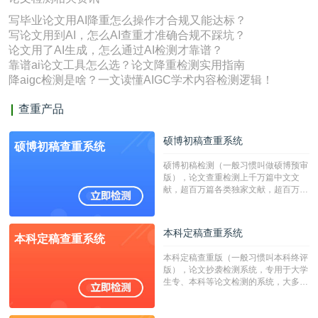
写毕业论文用AI降重怎么操作才合规又能达标？
写论文用到AI，怎么AI查重才准确合规不踩坑？
论文用了AI生成，怎么通过AI检测才靠谱？
靠谱ai论文工具怎么选？论文降重检测实用指南
降aigc检测是啥？一文读懂AIGC学术内容检测逻辑！
查重产品
硕博初稿查重系统
硕博初稿查重系统
硕博初稿检测（一般习惯叫做硕博预审
版），论文查重检测上千万篇中文文
献，超百万篇各类独家文献，超百万港
澳台地区学术文献过千万篇英文文献资
源，数亿个中英文互联网资源是全国高
校用来检测硕博论文的系统，检测范围
本科定稿查重系统
本科定稿查重系统
广，数据来源真实，检测算法合理!本
系统含有（学术库与源码库）。（限制
本科定稿查重版（一般习惯叫本科终评
字符数30万）
版），论文抄袭检测系统，专用于大学
生专、本科等论文检测的系统，大多数
专、本科院校使用此检测系统。（限制
字符数6万）