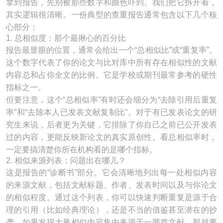
拿到报告，先别被那些数字和颜色吓到。我们把它拆开看，
其实逻辑很清晰。一份典型的查重报告通常包含以下几个核
心部分：
1. 总相似度：那个最揪心的百分比
报告最显眼的位置，通常会给出一个“总相似比”或“重复率”。
这个数字代表了你的论文与比对库中所有存在相似性的文献
内容总和占你全文的比例。它是学校或期刊最常参考的硬性
指标之一。
但要注意，这个“总相似率”有时还会细分为“去除引用后重复
率”和“去除本人已发表文献复制比”。对于有已发表论文的研
究生来说，后者更为关键，它排除了你自己之前已公开发表
过的内容，更能反映新论文的真实原创性。看总相似率时，
一定要搞清楚你所在机构看的是哪个指标。
2. 相似来源列表：问题出在哪儿？
这是报告的“诊断书”部分。它会清晰地列出每一处相似内容
的来源文献，包括文献标题、作者、发表时间以及与你论文
的相似程度。通过这个列表，你可以快速判断重复是源于合
理的引用（比如经典理论），还是不当的借鉴甚至潜在的抄
袭。如果发现大量相似内容集中来源于一两篇文献，那就要