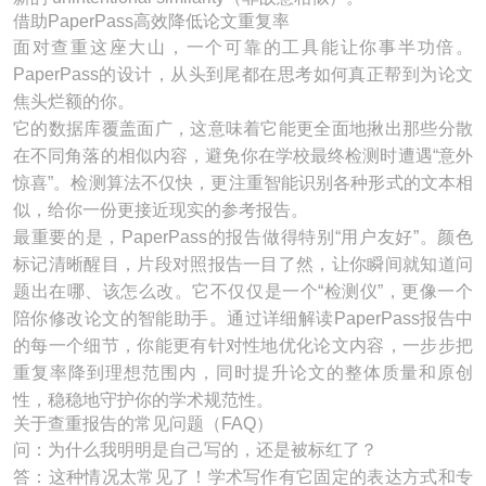
借助PaperPass高效降低论文重复率
面对查重这座大山，一个可靠的工具能让你事半功倍。
PaperPass的设计，从头到尾都在思考如何真正帮到为论文
焦头烂额的你。
它的数据库覆盖面广，这意味着它能更全面地揪出那些分散
在不同角落的相似内容，避免你在学校最终检测时遭遇“意外
惊喜”。检测算法不仅快，更注重智能识别各种形式的文本相
似，给你一份更接近现实的参考报告。
最重要的是，PaperPass的报告做得特别“用户友好”。颜色
标记清晰醒目，片段对照报告一目了然，让你瞬间就知道问
题出在哪、该怎么改。它不仅仅是一个“检测仪”，更像一个
陪你修改论文的智能助手。通过详细解读PaperPass报告中
的每一个细节，你能更有针对性地优化论文内容，一步步把
重复率降到理想范围内，同时提升论文的整体质量和原创
性，稳稳地守护你的学术规范性。
关于查重报告的常见问题（FAQ）
问：为什么我明明是自己写的，还是被标红了？
答：这种情况太常见了！学术写作有它固定的表达方式和专