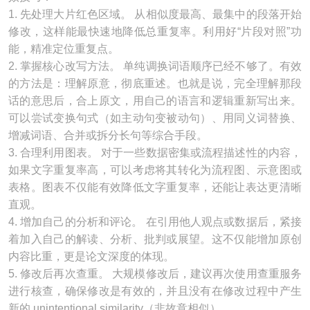
1. 先处理大片红色区域。 从相似度最高、最集中的段落开始
修改，这样能最快速地降低总重复率。利用好“片段对照”功
能，精准定位重复点。
2. 掌握核心改写方法。 单纯调换词语顺序已经不够了。有效
的方法是：理解原意，彻底重述。也就是说，完全理解那段
话的意思后，合上原文，用自己的语言和逻辑重新写出来。
可以尝试变换句式（如主动句变被动句）、用同义词替换、
增减词语、合并或拆分长句等综合手段。
3. 合理利用图表。 对于一些数据密集或流程描述性的内容，
如果文字重复率高，可以考虑将其转化为流程图、示意图或
表格。图表不仅能有效降低文字重复率，还能让表达更清晰
直观。
4. 增加自己的分析和评论。 在引用他人观点或数据后，紧接
着加入自己的解读、分析、批判或展望。这不仅能增加原创
内容比重，更是论文深度的体现。
5. 修改后再次查重。 大规模修改后，建议再次使用查重服务
进行核查，确保修改是有效的，并且没有在修改过程中产生
新的 unintentional similarity（非故意相似）。