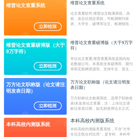
维普论文查重系统
维普论文查重系统
论文查重软件,维普论文检测系统：高
校，杂志社指定系统，可检测期刊发
表，大学生，硕博等论文。检测报告支
持PDF、网页格式，性价比高！--不支
持指定院校！！！
维普论文查重硕博版（大于9万字
维普论文查重硕博版（大于
符）
9万字符）
学位论文查重,维普查重系统是国内知
名数据公司。本系统含有硕博库、期刊
库和互联网资源等。支持中文、英文、
繁体、小语种论文检测，。--不支持指
定院校！！！
万方论文职称版（论文请注明发
万方论文职称版（论文请注
表日期）
明发表日期）
万方职称论文检测系统，适用于职称发
表/未发表论文查重，注：上传论文请
标注发表日期，如无则使用论文正式发
表时间；如未公开发表的，则用论文完
成时间作为发表日期。
本科高校内测版系统
本科高校内测版系统
本科高校内测版查重系统，不含”大学
生论文联合对比库“，是专科、本科毕