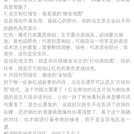
高度警惕了。
3. 全文标红报告：最直观的“修改地图”
这是报告中最实用、最核心的部分。你的论文原文会以不同
的颜色高亮显示：
红色：通常代表重度相似，文字重合度很高，必须重点修
改。黄色或橙色：代表轻度相似，可能存在一些常见的表述
或术语上的重复，需要酌情调整。绿色：代表原创部分，恭
喜你，这些是安全区。
这份彩色文档，就是你后续修改论文的“行动路线图”。你的
任务，就是尽可能地让红色和黄色变成绿色。
4. 片段对照报告：修改的“金钥匙”
对于每一处标红或标黄的内容，点击后通常可以进入“片段对
照”模式。这个功能太重要了！它会将你的论文片段与相似来
源的原文片段并排列出，让你一目了然地看到具体是哪些词
句重复了，是怎么重复的。这就好比医生不仅告诉了你病灶
在哪，还把病灶的显微镜图像给你看清楚了。基于这个精确
的对比，你才能进行最有效的修改，而不是盲目地乱改一
通。
解读报告的常见误区，你中了几个？