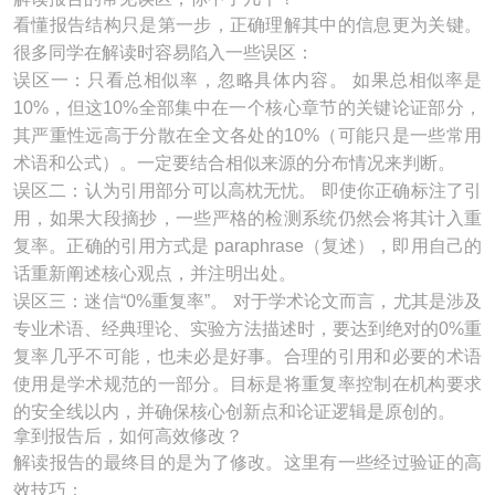
看懂报告结构只是第一步，正确理解其中的信息更为关键。
很多同学在解读时容易陷入一些误区：
误区一：只看总相似率，忽略具体内容。 如果总相似率是
10%，但这10%全部集中在一个核心章节的关键论证部分，
其严重性远高于分散在全文各处的10%（可能只是一些常用
术语和公式）。一定要结合相似来源的分布情况来判断。
误区二：认为引用部分可以高枕无忧。 即使你正确标注了引
用，如果大段摘抄，一些严格的检测系统仍然会将其计入重
复率。正确的引用方式是 paraphrase（复述），即用自己的
话重新阐述核心观点，并注明出处。
误区三：迷信“0%重复率”。 对于学术论文而言，尤其是涉及
专业术语、经典理论、实验方法描述时，要达到绝对的0%重
复率几乎不可能，也未必是好事。合理的引用和必要的术语
使用是学术规范的一部分。目标是将重复率控制在机构要求
的安全线以内，并确保核心创新点和论证逻辑是原创的。
拿到报告后，如何高效修改？
解读报告的最终目的是为了修改。这里有一些经过验证的高
效技巧：