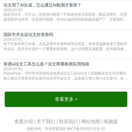
论文用了AI生成，怎么通过AI检测才靠谱？
通查重查的是你的文字和已公开文献的重复比例，防的是抄袭；AI查重查的是你
的内容里，有多少是AI生成的，防的是过
2026-07-01
现在写论文，为什么一定要做AI检测？不知道你有没有发现，最近这两年，不管
是高校毕业答辩，还是期刊投稿，对AI生成内容的检查越来越严了。之前就听身
边朋友说，初稿用AI整理了文献综述，没做AI检测就交了学校预审，直接被打回
要求修改，还差点被判定学术不规范，真的太冤了。现在国内多数高校和核心期
国际学术会议论文好发表吗
刊，都已经明确出台了相关规定：如果使用AI生成内容辅助写作，必须明确标
注，未标注的AI生成内容会被认定为不符合学
2026-07-01
对于许多科研工作者，尤其是青年学者和研究生而言，将研究成果发表于国际学
术会议，是学术生涯中一个重要的里程碑。这个过程既充满机遇，也伴随着挑
战。面对不同的会议等级、严格的评审标准和激烈的竞争，不少人心中都会产生
疑问：国际学术会议论文到底好不好发表？其价值和难度究竟如何衡量。本篇
靠谱ai论文工具怎么选？论文降重检测实用指南
AEIC学术交流中心小编就为大家介绍“国际学术会议论文好发表吗”。一、会议论
文发表的相对优势与期刊论文相比，国际会议论文的发
2026-07-01
PaperPass：守护学术原创性的优质ai论文工具ai论文工具能解决论文写作哪些
核心痛点不管是本科应届毕业生写毕业论文，还是硕士博士攒小论文发刊，或是
科研人员整理课题成果，都绕不开重复率核查、内容优化这两大难关。以前全靠
自己逐句读逐句改，熬好几个大夜不说，还经常改不到点上，交上去才发现重复
率超标，再返工太折腾。现在有了成熟的ai论文工具，这些痛点基本都能高效解
决。靠谱的ai论文工具，不止能帮你梳
查看更多 >
查重介绍
|
关于我们
|
联系我们
|
网站地图
|
电脑版
版权所有：毕业查重系统
闽ICP备20006702号-20