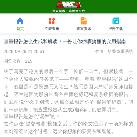
首页
立即查重
查重资讯
报告下载
查重报告怎么生成和解读？一份让你彻底搞懂的实用指南
2025-09-26 21:25:51
作者 :
毕业查重系统
浏览次数：219
终于写完了论文的最后一个字，长舒一口气。但紧接着，一
个更让人紧张的任务来了——查重。看着“查重报告”这四个
字，心里是不是既熟悉又陌生？熟悉是因为总听师兄师姐提
起，陌生是因为那份带着各种颜色标记和复杂数据的报告，
到底在说什么？别慌，这篇文章就是你的“报告解码器”，咱
们一步步来，把查重报告从生成到解读，彻底弄明白。
查重报告是怎么“诞生”的？
在你点击“提交检测”按钮之后，你的论文经历了一场怎样的
奇幻漂流？这个过程，远比你想象的要复杂和智能。