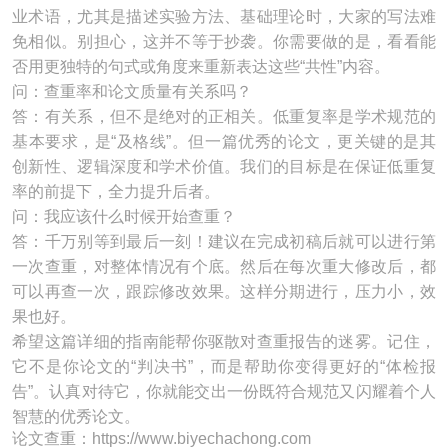
业术语，尤其是描述实验方法、基础理论时，大家的写法难
免相似。别担心，这并不等于抄袭。你需要做的是，看看能
否用更独特的句式或角度来重新表达这些“共性”内容。
问：查重率和论文质量有关系吗？
答：有关系，但不是绝对的正相关。低重复率是学术规范的
基本要求，是“及格线”。但一篇优秀的论文，更关键的是其
创新性、逻辑深度和学术价值。我们的目标是在保证低重复
率的前提下，全力提升后者。
问：我应该什么时候开始查重？
答：千万别等到最后一刻！建议在完成初稿后就可以进行第
一次查重，对整体情况有个底。然后在每次重大修改后，都
可以再查一次，跟踪修改效果。这样分期进行，压力小，效
果也好。
希望这篇详细的指南能帮你驱散对查重报告的迷雾。记住，
它不是你论文的“判决书”，而是帮助你变得更好的“体检报
告”。认真对待它，你就能交出一份既符合规范又闪耀着个人
智慧的优秀论文。
论文查重：https://www.biyechachong.com