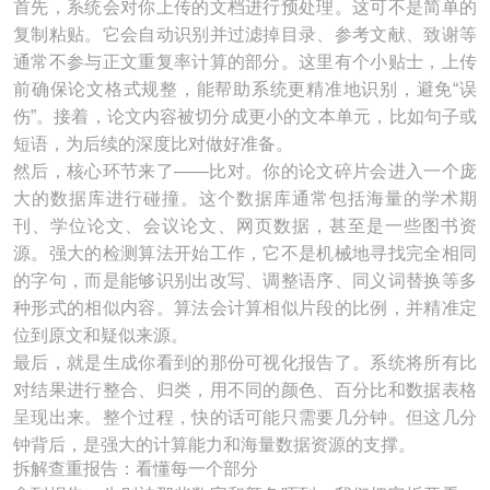
首先，系统会对你上传的文档进行预处理。这可不是简单的
复制粘贴。它会自动识别并过滤掉目录、参考文献、致谢等
通常不参与正文重复率计算的部分。这里有个小贴士，上传
前确保论文格式规整，能帮助系统更精准地识别，避免“误
伤”。接着，论文内容被切分成更小的文本单元，比如句子或
短语，为后续的深度比对做好准备。
然后，核心环节来了——比对。你的论文碎片会进入一个庞
大的数据库进行碰撞。这个数据库通常包括海量的学术期
刊、学位论文、会议论文、网页数据，甚至是一些图书资
源。强大的检测算法开始工作，它不是机械地寻找完全相同
的字句，而是能够识别出改写、调整语序、同义词替换等多
种形式的相似内容。算法会计算相似片段的比例，并精准定
位到原文和疑似来源。
最后，就是生成你看到的那份可视化报告了。系统将所有比
对结果进行整合、归类，用不同的颜色、百分比和数据表格
呈现出来。整个过程，快的话可能只需要几分钟。但这几分
钟背后，是强大的计算能力和海量数据资源的支撑。
拆解查重报告：看懂每一个部分