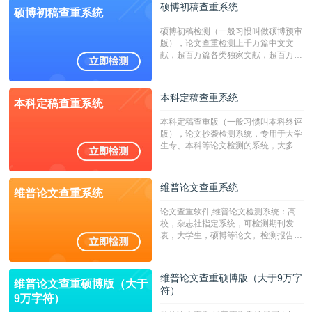
硕博初稿查重系统
硕博初稿查重系统
硕博初稿检测（一般习惯叫做硕博预审
版），论文查重检测上千万篇中文文
献，超百万篇各类独家文献，超百万港
澳台地区学术文献过千万篇英文文献资
源，数亿个中英文互联网资源是全国高
校用来检测硕博论文的系统，检测范围
本科定稿查重系统
本科定稿查重系统
广，数据来源真实，检测算法合理!本
系统含有（学术库与源码库）。（限制
本科定稿查重版（一般习惯叫本科终评
字符数30万）
版），论文抄袭检测系统，专用于大学
生专、本科等论文检测的系统，大多数
专、本科院校使用此检测系统。（限制
字符数6万）
维普论文查重系统
维普论文查重系统
论文查重软件,维普论文检测系统：高
校，杂志社指定系统，可检测期刊发
表，大学生，硕博等论文。检测报告支
持PDF、网页格式，性价比高！--不支
持指定院校！！！
维普论文查重硕博版（大于9万字
维普论文查重硕博版（大于
符）
9万字符）