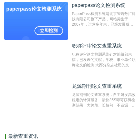
paperpass论文检测系统
非。其次，相对于知网而言，万方检测
paperpass论文检测系统
费用少，上手容易，是学生初次论文查
PaperPass检测系统是北京智齿数汇科
重的推荐系统。
技有限公司旗下产品，网站诞生于
2007年，运营多年来，已经发展成为
国内可信赖的中文原创性检查和预防剽
窃的在线网站。 系统采用自主研发的
动态指纹越级扫描检测技术，该项技术
职称评审论文查重系统
职称评审论文查重系统
检测速度快、精度高，市场反映良好。
职称评审论文检测系统针对编辑部来
稿，已发表的文献，学校、事业单位职
称论文的检测!大部分杂志社用的文献
抄袭检测系统。可检测抄袭与剽窃、伪
造、篡改、不当署名、一稿多投等学术
不端文献，学术不端论文查重可供期刊
龙源期刊论文查重系统
龙源期刊论文查重系统
编辑部检测来稿和已发表的文献,检测
结果和杂志社一致,已发表过的文章检
龙源期刊论文查重系统，自主研发高效
测时注意填写第一作者,才能排除已发
稳定的计算服务，最快35S即可获得检
表文献复制比。（限制字符数1万）
测结果，大片段、长短句，不遗漏一处
相似，区分论文中的正确引用参考文
献。
最新查重资讯