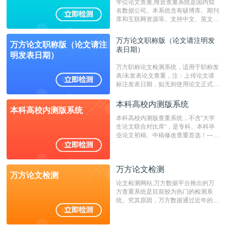
学位论文查重,维普查重系统是国内知
名数据公司。本系统含有硕博库、期刊
库和互联网资源等。支持中文、英文、
繁体、小语种论文检测，。--不支持指
定院校！！！
万方论文职称版（论文请注明发
万方论文职称版（论文请注
表日期）
明发表日期）
万方职称论文检测系统，适用于职称发
表/未发表论文查重，注：上传论文请
标注发表日期，如无则使用论文正式发
表时间；如未公开发表的，则用论文完
成时间作为发表日期。
本科高校内测版系统
本科高校内测版系统
本科高校内测版查重系统，不含”大学
生论文联合对比库“，是专科、本科毕
业论文初稿、中稿修改查重首选！——
不支持验证！！！
万方论文检测
万方论文检测
论文检测网站,万方数据平台推出的万
方查重系统是目前较为热门的检测系
统。究其原因，万方数据通过近年的发
展，在高校中也确立了自己的相应地
位，特别是部分高校直接将其视为毕业
检测系统，其真实性和权威性无可厚