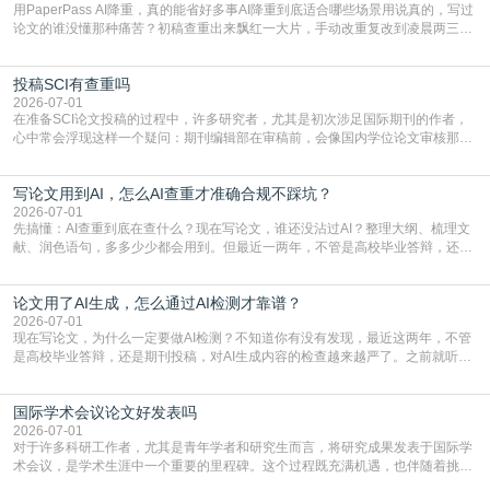
用PaperPass AI降重，真的能省好多事AI降重到底适合哪些场景用说真的，写过
论文的谁没懂那种痛苦？初稿查重出来飘红一大片，手动改重复改到凌晨两三
点，删了改改了删，重复率还是纹丝不动，截止日期一天天近，整个人都要焦虑
到秃头。这时候靠谱的AI降重真的就是救命稻草，选对工具，半天就能搞定你两
投稿SCI有查重吗
三天都做不完的事。不是所有人都需要用AI降重，但如果你符合下面这些场景，
真的可以试试：初稿写完重复率远超要
2026-07-01
在准备SCI论文投稿的过程中，许多研究者，尤其是初次涉足国际期刊的作者，
心中常会浮现这样一个疑问：期刊编辑部在审稿前，会像国内学位论文审核那
样，先对稿件进行重复率检查吗？这个疑虑关乎学术诚信的底线，也直接影响到
论文的初审通过率。实际上，SCI期刊对重复内容的审查是严谨投稿流程中不可
写论文用到AI，怎么AI查重才准确合规不踩坑？
或缺的一环。本篇AEIC学术交流中心小编就为大家介绍“投稿SCI有查重吗”。
一、查重是标准流程答案是明确的：绝大多数S
2026-07-01
先搞懂：AI查重到底在查什么？现在写论文，谁还没沾过AI？整理大纲、梳理文
献、润色语句，多多少少都会用到。但最近一两年，不管是高校毕业答辩，还是
期刊投稿，对AI生成内容的管控越来越严，只查普通文字重复率已经不够了，必
须加做AI查重。很多人分不清，AI查重和普通查重到底有啥区别？这里说透：普
论文用了AI生成，怎么通过AI检测才靠谱？
通查重查的是你的文字和已公开文献的重复比例，防的是抄袭；AI查重查的是你
的内容里，有多少是AI生成的，防的是过
2026-07-01
现在写论文，为什么一定要做AI检测？不知道你有没有发现，最近这两年，不管
是高校毕业答辩，还是期刊投稿，对AI生成内容的检查越来越严了。之前就听身
边朋友说，初稿用AI整理了文献综述，没做AI检测就交了学校预审，直接被打回
要求修改，还差点被判定学术不规范，真的太冤了。现在国内多数高校和核心期
国际学术会议论文好发表吗
刊，都已经明确出台了相关规定：如果使用AI生成内容辅助写作，必须明确标
注，未标注的AI生成内容会被认定为不符合学
2026-07-01
对于许多科研工作者，尤其是青年学者和研究生而言，将研究成果发表于国际学
术会议，是学术生涯中一个重要的里程碑。这个过程既充满机遇，也伴随着挑
战。面对不同的会议等级、严格的评审标准和激烈的竞争，不少人心中都会产生