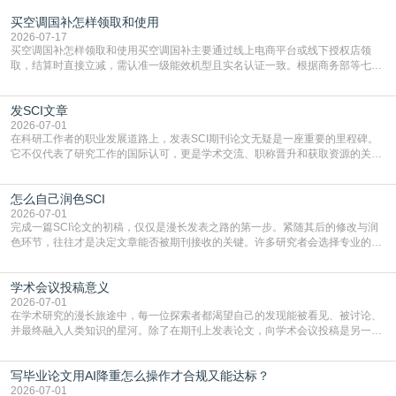
买空调国补怎样领取和使用
2026-07-17
买空调国补怎样领取和使用买空调国补主要通过线上电商平台或线下授权店领
取，结算时直接立减‌，需认准一级能效机型且实名认证一致。根据商务部等七部
门部署的2026年消费品以旧换新政策，全国统一补贴标准，具体操作如下。‌‌‌哪里
能领到补贴首选‌京东APP‌搜索专属口令(如【家电补贴1637】、【国补立省
发SCI文章
4949】等，口令会随活动更新，以页面显示为准)进入补贴专场。淘宝/天猫也可
复制粘贴【8$FKFGgJq
2026-07-01
在科研工作者的职业发展道路上，发表SCI期刊论文无疑是一座重要的里程碑。
它不仅代表了研究工作的国际认可，更是学术交流、职称晋升和获取资源的关键
凭证。然而，对于许多初学者甚至是有经验的研究者来说，这个过程依然充满挑
战与困惑。从选题立意到投稿回应，每一步都需要精心的策略与扎实的工作。本
怎么自己润色SCI
篇AEIC学术交流中心小编就为大家介绍“发SCI文章”。一、精准定位是成功的第
一步发表SCI文章，首要解决的问题是“投
2026-07-01
完成一篇SCI论文的初稿，仅仅是漫长发表之路的第一步。紧随其后的修改与润
色环节，往往才是决定文章能否被期刊接收的关键。许多研究者会选择专业的语
言润色服务，但这并非唯一途径。掌握自我润色的方法与技巧，不仅能提升论文
质量，更能在此过程中深化对学术写作的理解。如何系统、高效地打磨自己的论
学术会议投稿意义
文，使其在语言和学术表达上更符合国际期刊的要求，是每位研究者值得投入学
习的技能。本篇AEIC学术交流中心小编就为大家介
2026-07-01
在学术研究的漫长旅途中，每一位探索者都渴望自己的发现能被看见、被讨论、
并最终融入人类知识的星河。除了在期刊上发表论文，向学术会议投稿是另一个
至关重要且富有活力的环节。它不仅仅是一个提交文稿的动作，更是一扇通往更
广阔学术天地的大门，连接着个体研究与社会网络。本篇AEIC学术交流中心小编
写毕业论文用AI降重怎么操作才合规又能达标？
就为大家介绍“学术会议投稿意义”。一、加速研究成果的传播与反馈学术会议通
常具有周期短、时效性强的特点。相比期刊漫长的
2026-07-01