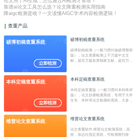
论文用了AI生成，怎么通过AI检测才靠谱？
靠谱ai论文工具怎么选？论文降重检测实用指南
降aigc检测是啥？一文读懂AIGC学术内容检测逻辑！
查重产品
硕博初稿查重系统
硕博初稿查重系统
硕博初稿检测（一般习惯叫做硕博预审
版），论文查重检测上千万篇中文文
献，超百万篇各类独家文献，超百万港
澳台地区学术文献过千万篇英文文献资
源，数亿个中英文互联网资源是全国高
校用来检测硕博论文的系统，检测范围
本科定稿查重系统
本科定稿查重系统
广，数据来源真实，检测算法合理!本
系统含有（学术库与源码库）。（限制
本科定稿查重版（一般习惯叫本科终评
字符数30万）
版），论文抄袭检测系统，专用于大学
生专、本科等论文检测的系统，大多数
专、本科院校使用此检测系统。（限制
字符数6万）
维普论文查重系统
维普论文查重系统
论文查重软件,维普论文检测系统：高
校，杂志社指定系统，可检测期刊发