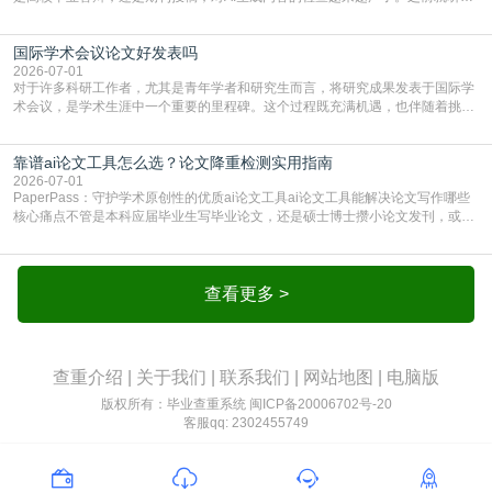
边朋友说，初稿用AI整理了文献综述，没做AI检测就交了学校预审，直接被打回
要求修改，还差点被判定学术不规范，真的太冤了。现在国内多数高校和核心期
国际学术会议论文好发表吗
刊，都已经明确出台了相关规定：如果使用AI生成内容辅助写作，必须明确标
注，未标注的AI生成内容会被认定为不符合学
2026-07-01
对于许多科研工作者，尤其是青年学者和研究生而言，将研究成果发表于国际学
术会议，是学术生涯中一个重要的里程碑。这个过程既充满机遇，也伴随着挑
战。面对不同的会议等级、严格的评审标准和激烈的竞争，不少人心中都会产生
疑问：国际学术会议论文到底好不好发表？其价值和难度究竟如何衡量。本篇
靠谱ai论文工具怎么选？论文降重检测实用指南
AEIC学术交流中心小编就为大家介绍“国际学术会议论文好发表吗”。一、会议论
文发表的相对优势与期刊论文相比，国际会议论文的发
2026-07-01
PaperPass：守护学术原创性的优质ai论文工具ai论文工具能解决论文写作哪些
核心痛点不管是本科应届毕业生写毕业论文，还是硕士博士攒小论文发刊，或是
科研人员整理课题成果，都绕不开重复率核查、内容优化这两大难关。以前全靠
自己逐句读逐句改，熬好几个大夜不说，还经常改不到点上，交上去才发现重复
率超标，再返工太折腾。现在有了成熟的ai论文工具，这些痛点基本都能高效解
决。靠谱的ai论文工具，不止能帮你梳
查看更多 >
查重介绍
|
关于我们
|
联系我们
|
网站地图
|
电脑版
版权所有：毕业查重系统
闽ICP备20006702号-20
客服qq: 2302455749