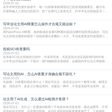
习的技能。本篇AEIC学术交流中心小编就为大家介
2026-07-01
在学术研究的漫长旅途中，每一位探索者都渴望自己的发现能被看见、被讨论、
并最终融入人类知识的星河。除了在期刊上发表论文，向学术会议投稿是另一个
至关重要且富有活力的环节。它不仅仅是一个提交文稿的动作，更是一扇通往更
广阔学术天地的大门，连接着个体研究与社会网络。本篇AEIC学术交流中心小编
写毕业论文用AI降重怎么操作才合规又能达标？
就为大家介绍“学术会议投稿意义”。一、加速研究成果的传播与反馈学术会议通
常具有周期短、时效性强的特点。相比期刊漫长的
2026-07-01
用PaperPass AI降重，真的能省好多事AI降重到底适合哪些场景用说真的，写过
论文的谁没懂那种痛苦？初稿查重出来飘红一大片，手动改重复改到凌晨两三
点，删了改改了删，重复率还是纹丝不动，截止日期一天天近，整个人都要焦虑
到秃头。这时候靠谱的AI降重真的就是救命稻草，选对工具，半天就能搞定你两
投稿SCI有查重吗
三天都做不完的事。不是所有人都需要用AI降重，但如果你符合下面这些场景，
真的可以试试：初稿写完重复率远超要
2026-07-01
在准备SCI论文投稿的过程中，许多研究者，尤其是初次涉足国际期刊的作者，
心中常会浮现这样一个疑问：期刊编辑部在审稿前，会像国内学位论文审核那
样，先对稿件进行重复率检查吗？这个疑虑关乎学术诚信的底线，也直接影响到
论文的初审通过率。实际上，SCI期刊对重复内容的审查是严谨投稿流程中不可
写论文用到AI，怎么AI查重才准确合规不踩坑？
或缺的一环。本篇AEIC学术交流中心小编就为大家介绍“投稿SCI有查重吗”。
一、查重是标准流程答案是明确的：绝大多数S
2026-07-01
先搞懂：AI查重到底在查什么？现在写论文，谁还没沾过AI？整理大纲、梳理文
献、润色语句，多多少少都会用到。但最近一两年，不管是高校毕业答辩，还是
期刊投稿，对AI生成内容的管控越来越严，只查普通文字重复率已经不够了，必
须加做AI查重。很多人分不清，AI查重和普通查重到底有啥区别？这里说透：普
论文用了AI生成，怎么通过AI检测才靠谱？
通查重查的是你的文字和已公开文献的重复比例，防的是抄袭；AI查重查的是你
的内容里，有多少是AI生成的，防的是过
2026-07-01
现在写论文，为什么一定要做AI检测？不知道你有没有发现，最近这两年，不管
是高校毕业答辩，还是期刊投稿，对AI生成内容的检查越来越严了。之前就听身