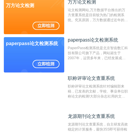
万方论文检测
万方论文检测
论文检测网站,万方数据平台推出的万
方查重系统是目前较为热门的检测系
统。究其原因，万方数据通过近年的发
展，在高校中也确立了自己的相应地
位，特别是部分高校直接将其视为毕业
检测系统，其真实性和权威性无可厚
paperpass论文检测系统
非。其次，相对于知网而言，万方检测
paperpass论文检测系统
费用少，上手容易，是学生初次论文查
PaperPass检测系统是北京智齿数汇科
重的推荐系统。
技有限公司旗下产品，网站诞生于
2007年，运营多年来，已经发展成为
国内可信赖的中文原创性检查和预防剽
窃的在线网站。 系统采用自主研发的
动态指纹越级扫描检测技术，该项技术
职称评审论文查重系统
职称评审论文查重系统
检测速度快、精度高，市场反映良好。
职称评审论文检测系统针对编辑部来
稿，已发表的文献，学校、事业单位职
称论文的检测!大部分杂志社用的文献
抄袭检测系统。可检测抄袭与剽窃、伪
造、篡改、不当署名、一稿多投等学术
不端文献，学术不端论文查重可供期刊
龙源期刊论文查重系统
龙源期刊论文查重系统
编辑部检测来稿和已发表的文献,检测
结果和杂志社一致,已发表过的文章检
龙源期刊论文查重系统，自主研发高效
测时注意填写第一作者,才能排除已发
稳定的计算服务，最快35S即可获得检
表文献复制比。（限制字符数1万）