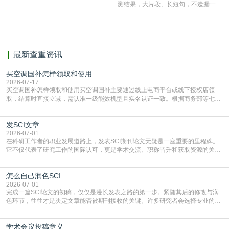
测结果，大片段、长短句，不遗漏一处
相似，区分论文中的正确引用参考文
献。
最新查重资讯
买空调国补怎样领取和使用
2026-07-17
买空调国补怎样领取和使用买空调国补主要通过线上电商平台或线下授权店领
取，结算时直接立减‌，需认准一级能效机型且实名认证一致。根据商务部等七部
门部署的2026年消费品以旧换新政策，全国统一补贴标准，具体操作如下。‌‌‌哪里
能领到补贴首选‌京东APP‌搜索专属口令(如【家电补贴1637】、【国补立省
发SCI文章
4949】等，口令会随活动更新，以页面显示为准)进入补贴专场。淘宝/天猫也可
复制粘贴【8$FKFGgJq
2026-07-01
在科研工作者的职业发展道路上，发表SCI期刊论文无疑是一座重要的里程碑。
它不仅代表了研究工作的国际认可，更是学术交流、职称晋升和获取资源的关键
凭证。然而，对于许多初学者甚至是有经验的研究者来说，这个过程依然充满挑
战与困惑。从选题立意到投稿回应，每一步都需要精心的策略与扎实的工作。本
怎么自己润色SCI
篇AEIC学术交流中心小编就为大家介绍“发SCI文章”。一、精准定位是成功的第
一步发表SCI文章，首要解决的问题是“投
2026-07-01
完成一篇SCI论文的初稿，仅仅是漫长发表之路的第一步。紧随其后的修改与润
色环节，往往才是决定文章能否被期刊接收的关键。许多研究者会选择专业的语
言润色服务，但这并非唯一途径。掌握自我润色的方法与技巧，不仅能提升论文
质量，更能在此过程中深化对学术写作的理解。如何系统、高效地打磨自己的论
学术会议投稿意义
文，使其在语言和学术表达上更符合国际期刊的要求，是每位研究者值得投入学