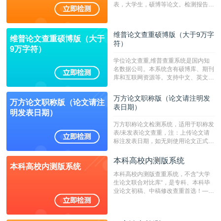
表，大学生，硕博等论文。检测报告支
持PDF、网页格式，性价比高！--不支
持指定院校！！！
维普论文查重硕博版（大于9万字
维普论文查重硕博版（大于
符）
9万字符）
学位论文查重,维普查重系统是国内知
名数据公司。本系统含有硕博库、期刊
库和互联网资源等。支持中文、英文、
繁体、小语种论文检测，。--不支持指
定院校！！！
万方论文职称版（论文请注明发
万方论文职称版（论文请注
表日期）
明发表日期）
万方职称论文检测系统，适用于职称发
表/未发表论文查重，注：上传论文请
标注发表日期，如无则使用论文正式发
表时间；如未公开发表的，则用论文完
成时间作为发表日期。
本科高校内测版系统
本科高校内测版系统
本科高校内测版查重系统，不含”大学
生论文联合对比库“，是专科、本科毕
业论文初稿、中稿修改查重首选！——
不支持验证！！！