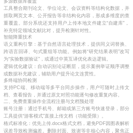
多源数据库覆盖​
工具整合期刊论文、学位论文、会议资料等结构化数据，并
抓取网页文本、公开报告等非结构化内容，形成多维度的查
重覆盖。部分系统还支持用户上传本地文件建立“自建库”，
补充特定领域文献比对，提升检测针对性。
智能降重技术​
语义重构引擎：基于自然语言处理技术，提供同义词替换、
跨语言回译、句式重组等功能。例如将“研究结果表明”改写
为“实验数据验证”，或通过中英互译优化表达逻辑。
逻辑优化建议：自动识别论证断层，提示案例举证顺序调整
或数据补充建议，辅助用户提升论文连贯性。
多终端协同检测​
支持PC端、移动端等多平台同步操作，用户可随时上传文
档、查看报告，并通过原文对照功能逐句修改重复内容。
二、免费查重操作全流程注册与文档预处理​
账号注册：通过手机号、邮箱或第三方账号快速登录，部分
工具提供“游客模式”直接上传文档（功能受限）。
格式标准化：优先上传.docx格式文档，避免PDF因图表解析
误差导致检测偏差。删除封面、致谢等非核心内容，聚焦正