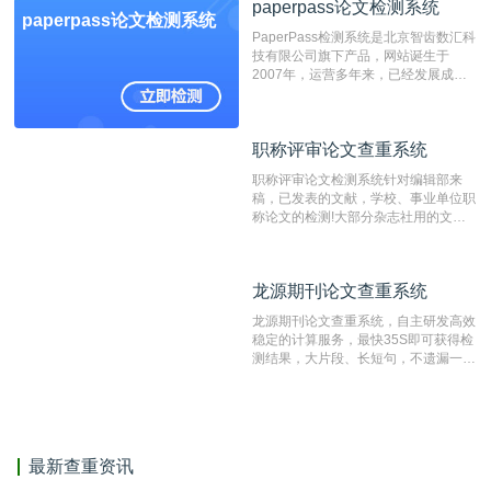
paperpass论文检测系统
非。其次，相对于知网而言，万方检测
paperpass论文检测系统
费用少，上手容易，是学生初次论文查
PaperPass检测系统是北京智齿数汇科
重的推荐系统。
技有限公司旗下产品，网站诞生于
2007年，运营多年来，已经发展成为
国内可信赖的中文原创性检查和预防剽
窃的在线网站。 系统采用自主研发的
动态指纹越级扫描检测技术，该项技术
职称评审论文查重系统
职称评审论文查重系统
检测速度快、精度高，市场反映良好。
职称评审论文检测系统针对编辑部来
稿，已发表的文献，学校、事业单位职
称论文的检测!大部分杂志社用的文献
抄袭检测系统。可检测抄袭与剽窃、伪
造、篡改、不当署名、一稿多投等学术
不端文献，学术不端论文查重可供期刊
龙源期刊论文查重系统
龙源期刊论文查重系统
编辑部检测来稿和已发表的文献,检测
结果和杂志社一致,已发表过的文章检
龙源期刊论文查重系统，自主研发高效
测时注意填写第一作者,才能排除已发
稳定的计算服务，最快35S即可获得检
表文献复制比。（限制字符数1万）
测结果，大片段、长短句，不遗漏一处
相似，区分论文中的正确引用参考文
献。
最新查重资讯