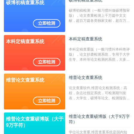
硕博初稿查重系统
硕博初稿查重系统
硕博初稿检测（一般习惯叫做硕博预审
版），论文查重检测上千万篇中文文
献，超百万篇各类独家文献，超百万港
澳台地区学术文献过千万篇英文文献资
源，数亿个中英文互联网资源是全国高
校用来检测硕博论文的系统，检测范围
本科定稿查重系统
本科定稿查重系统
广，数据来源真实，检测算法合理!本
系统含有（学术库与源码库）。（限制
本科定稿查重版（一般习惯叫本科终评
字符数30万）
版），论文抄袭检测系统，专用于大学
生专、本科等论文检测的系统，大多数
专、本科院校使用此检测系统。（限制
字符数6万）
维普论文查重系统
维普论文查重系统
论文查重软件,维普论文检测系统：高
校，杂志社指定系统，可检测期刊发
表，大学生，硕博等论文。检测报告支
持PDF、网页格式，性价比高！--不支
持指定院校！！！
维普论文查重硕博版（大于9万字
维普论文查重硕博版（大于
符）
9万字符）
学位论文查重,维普查重系统是国内知