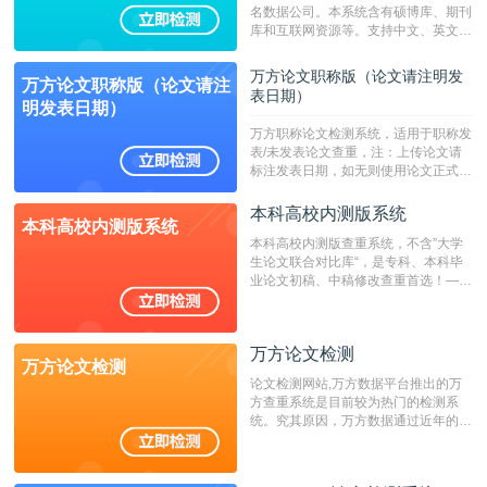
名数据公司。本系统含有硕博库、期刊
库和互联网资源等。支持中文、英文、
繁体、小语种论文检测，。--不支持指
定院校！！！
万方论文职称版（论文请注明发
万方论文职称版（论文请注
表日期）
明发表日期）
万方职称论文检测系统，适用于职称发
表/未发表论文查重，注：上传论文请
标注发表日期，如无则使用论文正式发
表时间；如未公开发表的，则用论文完
成时间作为发表日期。
本科高校内测版系统
本科高校内测版系统
本科高校内测版查重系统，不含”大学
生论文联合对比库“，是专科、本科毕
业论文初稿、中稿修改查重首选！——
不支持验证！！！
万方论文检测
万方论文检测
论文检测网站,万方数据平台推出的万
方查重系统是目前较为热门的检测系
统。究其原因，万方数据通过近年的发
展，在高校中也确立了自己的相应地
位，特别是部分高校直接将其视为毕业
检测系统，其真实性和权威性无可厚