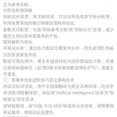
文与参考文献。
分阶段检测策略​
初稿定向筛查：将文献综述、方法论等高危章节拆分检测，
利用免费系统的每日限额实现精准优化。
参数灵活配置：勾选“排除参考文献”或“排除自引”选项，减少
规范引用内容对查重率的干扰。
报告解析与优化​
可视化分析：通过热力图定位重复率分布，优先处理红色标
注的直接重复内容。
数据可视化替代：将文本描述转化为流程图或统计图，并通
过原创标题标注（如“图3显示实验组数据增长37%”）规避文
字重复。
三、查重率优化进阶技巧语义重构技术​
跨语言回译优化：将中文段落翻译为英文后再回译，结合学
术润色消除翻译腔，例如将“Artificial Intelligence”回译为“智
能算法”而非直译。
逻辑链重组：按“问题-方法-结论”框架拆分长段落，调整案例
举证顺序，增强论证连贯性。