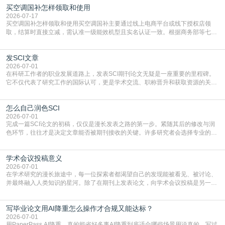
买空调国补怎样领取和使用
2026-07-17
买空调国补怎样领取和使用买空调国补主要通过线上电商平台或线下授权店领
取，结算时直接立减‌，需认准一级能效机型且实名认证一致。根据商务部等七部
门部署的2026年消费品以旧换新政策，全国统一补贴标准，具体操作如下。‌‌‌哪里
能领到补贴首选‌京东APP‌搜索专属口令(如【家电补贴1637】、【国补立省
发SCI文章
4949】等，口令会随活动更新，以页面显示为准)进入补贴专场。淘宝/天猫也可
复制粘贴【8$FKFGgJq
2026-07-01
在科研工作者的职业发展道路上，发表SCI期刊论文无疑是一座重要的里程碑。
它不仅代表了研究工作的国际认可，更是学术交流、职称晋升和获取资源的关键
凭证。然而，对于许多初学者甚至是有经验的研究者来说，这个过程依然充满挑
战与困惑。从选题立意到投稿回应，每一步都需要精心的策略与扎实的工作。本
怎么自己润色SCI
篇AEIC学术交流中心小编就为大家介绍“发SCI文章”。一、精准定位是成功的第
一步发表SCI文章，首要解决的问题是“投
2026-07-01
完成一篇SCI论文的初稿，仅仅是漫长发表之路的第一步。紧随其后的修改与润
色环节，往往才是决定文章能否被期刊接收的关键。许多研究者会选择专业的语
言润色服务，但这并非唯一途径。掌握自我润色的方法与技巧，不仅能提升论文
质量，更能在此过程中深化对学术写作的理解。如何系统、高效地打磨自己的论
学术会议投稿意义
文，使其在语言和学术表达上更符合国际期刊的要求，是每位研究者值得投入学
习的技能。本篇AEIC学术交流中心小编就为大家介
2026-07-01
在学术研究的漫长旅途中，每一位探索者都渴望自己的发现能被看见、被讨论、
并最终融入人类知识的星河。除了在期刊上发表论文，向学术会议投稿是另一个
至关重要且富有活力的环节。它不仅仅是一个提交文稿的动作，更是一扇通往更
广阔学术天地的大门，连接着个体研究与社会网络。本篇AEIC学术交流中心小编
写毕业论文用AI降重怎么操作才合规又能达标？
就为大家介绍“学术会议投稿意义”。一、加速研究成果的传播与反馈学术会议通
常具有周期短、时效性强的特点。相比期刊漫长的
2026-07-01
用PaperPass AI降重，真的能省好多事AI降重到底适合哪些场景用说真的，写过