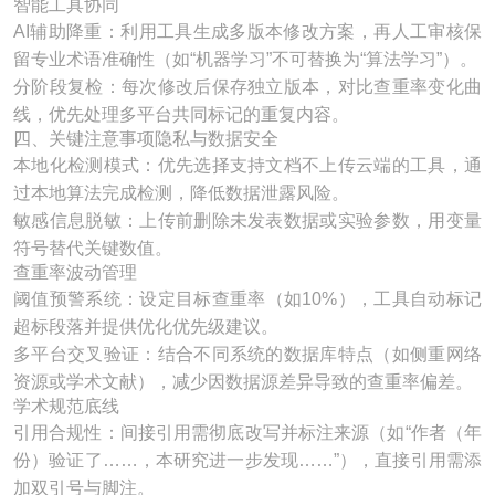
智能工具协同​
AI辅助降重：利用工具生成多版本修改方案，再人工审核保
留专业术语准确性（如“机器学习”不可替换为“算法学习”）。
分阶段复检：每次修改后保存独立版本，对比查重率变化曲
线，优先处理多平台共同标记的重复内容。
四、关键注意事项隐私与数据安全​
本地化检测模式：优先选择支持文档不上传云端的工具，通
过本地算法完成检测，降低数据泄露风险。
敏感信息脱敏：上传前删除未发表数据或实验参数，用变量
符号替代关键数值。
查重率波动管理​
阈值预警系统：设定目标查重率（如10%），工具自动标记
超标段落并提供优化优先级建议。
多平台交叉验证：结合不同系统的数据库特点（如侧重网络
资源或学术文献），减少因数据源差异导致的查重率偏差。
学术规范底线​
引用合规性：间接引用需彻底改写并标注来源（如“作者（年
份）验证了……，本研究进一步发现……”），直接引用需添
加双引号与脚注。