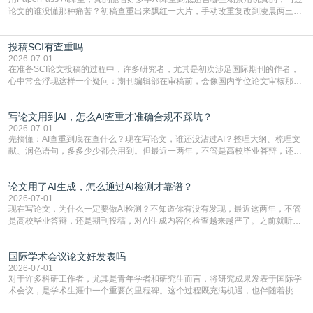
论文的谁没懂那种痛苦？初稿查重出来飘红一大片，手动改重复改到凌晨两三
点，删了改改了删，重复率还是纹丝不动，截止日期一天天近，整个人都要焦虑
到秃头。这时候靠谱的AI降重真的就是救命稻草，选对工具，半天就能搞定你两
投稿SCI有查重吗
三天都做不完的事。不是所有人都需要用AI降重，但如果你符合下面这些场景，
真的可以试试：初稿写完重复率远超要
2026-07-01
在准备SCI论文投稿的过程中，许多研究者，尤其是初次涉足国际期刊的作者，
心中常会浮现这样一个疑问：期刊编辑部在审稿前，会像国内学位论文审核那
样，先对稿件进行重复率检查吗？这个疑虑关乎学术诚信的底线，也直接影响到
论文的初审通过率。实际上，SCI期刊对重复内容的审查是严谨投稿流程中不可
写论文用到AI，怎么AI查重才准确合规不踩坑？
或缺的一环。本篇AEIC学术交流中心小编就为大家介绍“投稿SCI有查重吗”。
一、查重是标准流程答案是明确的：绝大多数S
2026-07-01
先搞懂：AI查重到底在查什么？现在写论文，谁还没沾过AI？整理大纲、梳理文
献、润色语句，多多少少都会用到。但最近一两年，不管是高校毕业答辩，还是
期刊投稿，对AI生成内容的管控越来越严，只查普通文字重复率已经不够了，必
须加做AI查重。很多人分不清，AI查重和普通查重到底有啥区别？这里说透：普
论文用了AI生成，怎么通过AI检测才靠谱？
通查重查的是你的文字和已公开文献的重复比例，防的是抄袭；AI查重查的是你
的内容里，有多少是AI生成的，防的是过
2026-07-01
现在写论文，为什么一定要做AI检测？不知道你有没有发现，最近这两年，不管
是高校毕业答辩，还是期刊投稿，对AI生成内容的检查越来越严了。之前就听身
边朋友说，初稿用AI整理了文献综述，没做AI检测就交了学校预审，直接被打回
要求修改，还差点被判定学术不规范，真的太冤了。现在国内多数高校和核心期
国际学术会议论文好发表吗
刊，都已经明确出台了相关规定：如果使用AI生成内容辅助写作，必须明确标
注，未标注的AI生成内容会被认定为不符合学
2026-07-01
对于许多科研工作者，尤其是青年学者和研究生而言，将研究成果发表于国际学
术会议，是学术生涯中一个重要的里程碑。这个过程既充满机遇，也伴随着挑
战。面对不同的会议等级、严格的评审标准和激烈的竞争，不少人心中都会产生