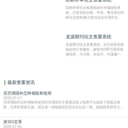
职称评审论文检测系统针对编辑部来
稿，已发表的文献，学校、事业单位职
称论文的检测!大部分杂志社用的文献
抄袭检测系统。可检测抄袭与剽窃、伪
造、篡改、不当署名、一稿多投等学术
不端文献，学术不端论文查重可供期刊
龙源期刊论文查重系统
龙源期刊论文查重系统
编辑部检测来稿和已发表的文献,检测
结果和杂志社一致,已发表过的文章检
龙源期刊论文查重系统，自主研发高效
测时注意填写第一作者,才能排除已发
稳定的计算服务，最快35S即可获得检
表文献复制比。（限制字符数1万）
测结果，大片段、长短句，不遗漏一处
相似，区分论文中的正确引用参考文
献。
最新查重资讯
买空调国补怎样领取和使用
2026-07-17
买空调国补怎样领取和使用买空调国补主要通过线上电商平台或线下授权店领
取，结算时直接立减‌，需认准一级能效机型且实名认证一致。根据商务部等七部
门部署的2026年消费品以旧换新政策，全国统一补贴标准，具体操作如下。‌‌‌哪里
能领到补贴首选‌京东APP‌搜索专属口令(如【家电补贴1637】、【国补立省
发SCI文章
4949】等，口令会随活动更新，以页面显示为准)进入补贴专场。淘宝/天猫也可
复制粘贴【8$FKFGgJq
2026-07-01