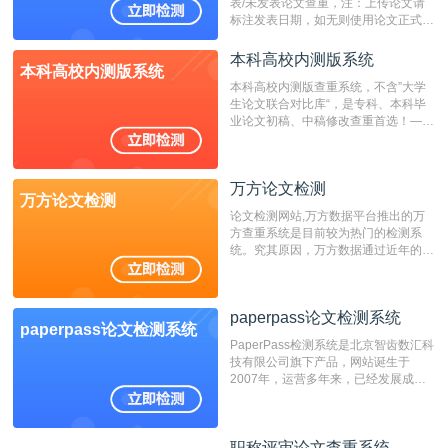
表/未发表论文查重，注：上传论文请
标注发表日期，如无则使用论文正式发
表时间；如未公开发表的，则用论文完
成时间作为发表日期。
本科高校内测版系统
本科高校内测版系统
本科高校内测版查重系统，不含”大学
生论文联合对比库“，是专科、本科毕
业论文初稿、中稿修改查重首选！——
不支持验证！！！
万方论文检测
万方论文检测
论文检测网站,万方数据平台推出的万
方查重系统是目前较为热门的检测系
统。究其原因，万方数据通过近年的发
展，在高校中也确立了自己的相应地
位，特别是部分高校直接将其视为毕业
检测系统，其真实性和权威性无可厚
paperpass论文检测系统
非。其次，相对于知网而言，万方检测
paperpass论文检测系统
费用少，上手容易，是学生初次论文查
PaperPass检测系统是北京智齿数汇科
重的推荐系统。
技有限公司旗下产品，网站诞生于
2007年，运营多年来，已经发展成为
国内可信赖的中文原创性检查和预防剽
窃的在线网站。 系统采用自主研发的
动态指纹越级扫描检测技术，该项技术
职称评审论文查重系统
职称评审论文查重系统
检测速度快、精度高，市场反映良好。