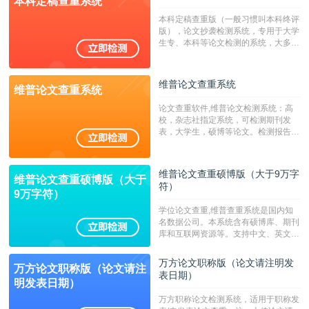
本科定稿查重系统
广，数据来源真实，检测算法合理!本
系统含有（学术库与源码库）。（限制
本科定稿查重版（一般习惯叫本科终评
字符数30万）
版），论文抄袭检测系统，专用于大学
生专、本科等论文检测的系统，大多数
专、本科院校使用此检测系统。（限制
字符数6万）
维普论文查重系统
维普论文查重系统
论文查重软件,维普论文检测系统：高
校，杂志社指定系统，可检测期刊发
表，大学生，硕博等论文。检测报告支
持PDF、网页格式，性价比高！--不支
持指定院校！！！
维普论文查重硕博版（大于9万字
维普论文查重硕博版（大于
符）
9万字符）
学位论文查重,维普查重系统是国内知
名数据公司。本系统含有硕博库、期刊
库和互联网资源等。支持中文、英文、
繁体、小语种论文检测，。--不支持指
定院校！！！
万方论文职称版（论文请注明发
万方论文职称版（论文请注
表日期）
明发表日期）
万方职称论文检测系统，适用于职称发