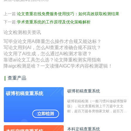
上一篇:
论文查重在线免费服务使用技巧：如何高效获取检测结果
下一篇:
学术查重系统的工作原理及优化策略解析
论文检测相关资讯
写毕业论文用AI降重怎么操作才合规又能达标？
写论文用到AI，怎么AI查重才准确合规不踩坑？
论文用了AI生成，怎么通过AI检测才靠谱？
靠谱ai论文工具怎么选？论文降重检测实用指南
降aigc检测是啥？一文读懂AIGC学术内容检测逻辑！
查重产品
硕博初稿查重系统
硕博初稿查重系统
硕博初稿检测（一般习惯叫做硕博预审
版），论文查重检测上千万篇中文文
献，超百万篇各类独家文献，超百万港
澳台地区学术文献过千万篇英文文献资
源，数亿个中英文互联网资源是全国高
校用来检测硕博论文的系统，检测范围
本科定稿查重系统