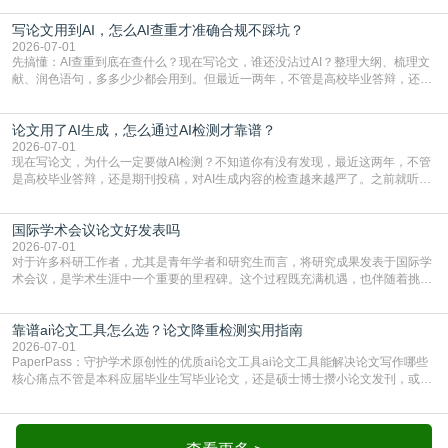
论文的初审通过率。实际上，SCI期刊对重复内容的审查是严谨投稿流程中不可
写论文用到AI，怎么AI查重才准确合规不踩坑？
或缺的一环。本篇AEIC学术交流中心小编就为大家介绍“投稿SCI有查重吗”。
一、查重是标准流程答案是明确的：绝大多数S
2026-07-01
先搞懂：AI查重到底在查什么？现在写论文，谁还没沾过AI？整理大纲、梳理文
献、润色语句，多多少少都会用到。但最近一两年，不管是高校毕业答辩，还是
期刊投稿，对AI生成内容的管控越来越严，只查普通文字重复率已经不够了，必
须加做AI查重。很多人分不清，AI查重和普通查重到底有啥区别？这里说透：普
论文用了AI生成，怎么通过AI检测才靠谱？
通查重查的是你的文字和已公开文献的重复比例，防的是抄袭；AI查重查的是你
的内容里，有多少是AI生成的，防的是过
2026-07-01
现在写论文，为什么一定要做AI检测？不知道你有没有发现，最近这两年，不管
是高校毕业答辩，还是期刊投稿，对AI生成内容的检查越来越严了。之前就听身
边朋友说，初稿用AI整理了文献综述，没做AI检测就交了学校预审，直接被打回
要求修改，还差点被判定学术不规范，真的太冤了。现在国内多数高校和核心期
国际学术会议论文好发表吗
刊，都已经明确出台了相关规定：如果使用AI生成内容辅助写作，必须明确标
注，未标注的AI生成内容会被认定为不符合学
2026-07-01
对于许多科研工作者，尤其是青年学者和研究生而言，将研究成果发表于国际学
术会议，是学术生涯中一个重要的里程碑。这个过程既充满机遇，也伴随着挑
战。面对不同的会议等级、严格的评审标准和激烈的竞争，不少人心中都会产生
疑问：国际学术会议论文到底好不好发表？其价值和难度究竟如何衡量。本篇
靠谱ai论文工具怎么选？论文降重检测实用指南
AEIC学术交流中心小编就为大家介绍“国际学术会议论文好发表吗”。一、会议论
文发表的相对优势与期刊论文相比，国际会议论文的发
2026-07-01
PaperPass：守护学术原创性的优质ai论文工具ai论文工具能解决论文写作哪些
核心痛点不管是本科应届毕业生写毕业论文，还是硕士博士攒小论文发刊，或是
科研人员整理课题成果，都绕不开重复率核查、内容优化这两大难关。以前全靠
自己逐句读逐句改，熬好几个大夜不说，还经常改不到点上，交上去才发现重复
率超标，再返工太折腾。现在有了成熟的ai论文工具，这些痛点基本都能高效解
决。靠谱的ai论文工具，不止能帮你梳