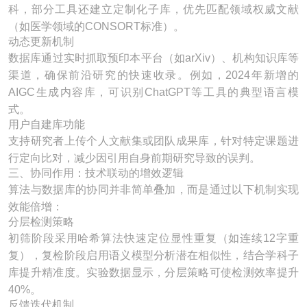
科，部分工具还建立定制化子库，优先匹配领域权威文献
（如医学领域的CONSORT标准）。
动态更新机制​
数据库通过实时抓取预印本平台（如arXiv）、机构知识库等
渠道，确保前沿研究的快速收录。例如，2024年新增的
AIGC生成内容库，可识别ChatGPT等工具的典型语言模
式。
用户自建库功能​
支持研究者上传个人文献集或团队成果库，针对特定课题进
行定向比对，减少因引用自身前期研究导致的误判。
三、协同作用：技术联动的增效逻辑
算法与数据库的协同并非简单叠加，而是通过以下机制实现
效能倍增：
分层检测策略​
初筛阶段采用哈希算法快速定位显性重复（如连续12字重
复），复检阶段启用语义模型分析潜在相似性，结合学科子
库提升精准度。实验数据显示，分层策略可使检测效率提升
40%。
反馈迭代机制​