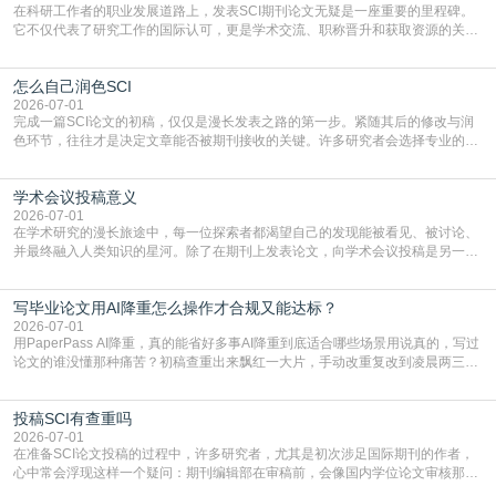
在科研工作者的职业发展道路上，发表SCI期刊论文无疑是一座重要的里程碑。
它不仅代表了研究工作的国际认可，更是学术交流、职称晋升和获取资源的关键
凭证。然而，对于许多初学者甚至是有经验的研究者来说，这个过程依然充满挑
战与困惑。从选题立意到投稿回应，每一步都需要精心的策略与扎实的工作。本
怎么自己润色SCI
篇AEIC学术交流中心小编就为大家介绍“发SCI文章”。一、精准定位是成功的第
一步发表SCI文章，首要解决的问题是“投
2026-07-01
完成一篇SCI论文的初稿，仅仅是漫长发表之路的第一步。紧随其后的修改与润
色环节，往往才是决定文章能否被期刊接收的关键。许多研究者会选择专业的语
言润色服务，但这并非唯一途径。掌握自我润色的方法与技巧，不仅能提升论文
质量，更能在此过程中深化对学术写作的理解。如何系统、高效地打磨自己的论
学术会议投稿意义
文，使其在语言和学术表达上更符合国际期刊的要求，是每位研究者值得投入学
习的技能。本篇AEIC学术交流中心小编就为大家介
2026-07-01
在学术研究的漫长旅途中，每一位探索者都渴望自己的发现能被看见、被讨论、
并最终融入人类知识的星河。除了在期刊上发表论文，向学术会议投稿是另一个
至关重要且富有活力的环节。它不仅仅是一个提交文稿的动作，更是一扇通往更
广阔学术天地的大门，连接着个体研究与社会网络。本篇AEIC学术交流中心小编
写毕业论文用AI降重怎么操作才合规又能达标？
就为大家介绍“学术会议投稿意义”。一、加速研究成果的传播与反馈学术会议通
常具有周期短、时效性强的特点。相比期刊漫长的
2026-07-01
用PaperPass AI降重，真的能省好多事AI降重到底适合哪些场景用说真的，写过
论文的谁没懂那种痛苦？初稿查重出来飘红一大片，手动改重复改到凌晨两三
点，删了改改了删，重复率还是纹丝不动，截止日期一天天近，整个人都要焦虑
到秃头。这时候靠谱的AI降重真的就是救命稻草，选对工具，半天就能搞定你两
投稿SCI有查重吗
三天都做不完的事。不是所有人都需要用AI降重，但如果你符合下面这些场景，
真的可以试试：初稿写完重复率远超要
2026-07-01
在准备SCI论文投稿的过程中，许多研究者，尤其是初次涉足国际期刊的作者，
心中常会浮现这样一个疑问：期刊编辑部在审稿前，会像国内学位论文审核那
样，先对稿件进行重复率检查吗？这个疑虑关乎学术诚信的底线，也直接影响到