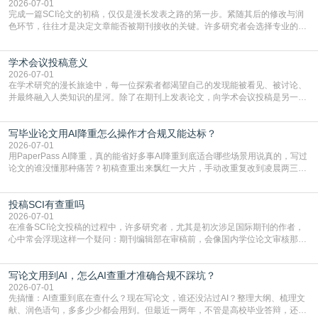
一步发表SCI文章，首要解决的问题是“投
2026-07-01
完成一篇SCI论文的初稿，仅仅是漫长发表之路的第一步。紧随其后的修改与润
色环节，往往才是决定文章能否被期刊接收的关键。许多研究者会选择专业的语
言润色服务，但这并非唯一途径。掌握自我润色的方法与技巧，不仅能提升论文
质量，更能在此过程中深化对学术写作的理解。如何系统、高效地打磨自己的论
学术会议投稿意义
文，使其在语言和学术表达上更符合国际期刊的要求，是每位研究者值得投入学
习的技能。本篇AEIC学术交流中心小编就为大家介
2026-07-01
在学术研究的漫长旅途中，每一位探索者都渴望自己的发现能被看见、被讨论、
并最终融入人类知识的星河。除了在期刊上发表论文，向学术会议投稿是另一个
至关重要且富有活力的环节。它不仅仅是一个提交文稿的动作，更是一扇通往更
广阔学术天地的大门，连接着个体研究与社会网络。本篇AEIC学术交流中心小编
写毕业论文用AI降重怎么操作才合规又能达标？
就为大家介绍“学术会议投稿意义”。一、加速研究成果的传播与反馈学术会议通
常具有周期短、时效性强的特点。相比期刊漫长的
2026-07-01
用PaperPass AI降重，真的能省好多事AI降重到底适合哪些场景用说真的，写过
论文的谁没懂那种痛苦？初稿查重出来飘红一大片，手动改重复改到凌晨两三
点，删了改改了删，重复率还是纹丝不动，截止日期一天天近，整个人都要焦虑
到秃头。这时候靠谱的AI降重真的就是救命稻草，选对工具，半天就能搞定你两
投稿SCI有查重吗
三天都做不完的事。不是所有人都需要用AI降重，但如果你符合下面这些场景，
真的可以试试：初稿写完重复率远超要
2026-07-01
在准备SCI论文投稿的过程中，许多研究者，尤其是初次涉足国际期刊的作者，
心中常会浮现这样一个疑问：期刊编辑部在审稿前，会像国内学位论文审核那
样，先对稿件进行重复率检查吗？这个疑虑关乎学术诚信的底线，也直接影响到
论文的初审通过率。实际上，SCI期刊对重复内容的审查是严谨投稿流程中不可
写论文用到AI，怎么AI查重才准确合规不踩坑？
或缺的一环。本篇AEIC学术交流中心小编就为大家介绍“投稿SCI有查重吗”。
一、查重是标准流程答案是明确的：绝大多数S
2026-07-01
先搞懂：AI查重到底在查什么？现在写论文，谁还没沾过AI？整理大纲、梳理文
献、润色语句，多多少少都会用到。但最近一两年，不管是高校毕业答辩，还是