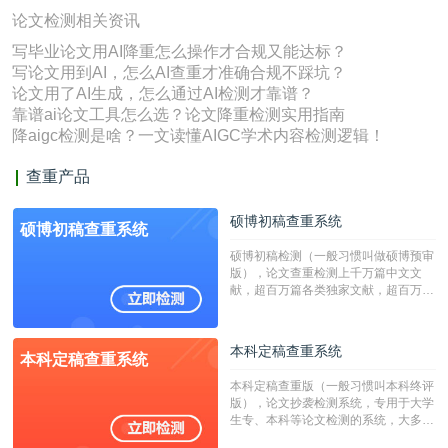
论文检测相关资讯
写毕业论文用AI降重怎么操作才合规又能达标？
写论文用到AI，怎么AI查重才准确合规不踩坑？
论文用了AI生成，怎么通过AI检测才靠谱？
靠谱ai论文工具怎么选？论文降重检测实用指南
降aigc检测是啥？一文读懂AIGC学术内容检测逻辑！
查重产品
硕博初稿查重系统
硕博初稿查重系统
硕博初稿检测（一般习惯叫做硕博预审
版），论文查重检测上千万篇中文文
献，超百万篇各类独家文献，超百万港
澳台地区学术文献过千万篇英文文献资
源，数亿个中英文互联网资源是全国高
校用来检测硕博论文的系统，检测范围
本科定稿查重系统
本科定稿查重系统
广，数据来源真实，检测算法合理!本
系统含有（学术库与源码库）。（限制
本科定稿查重版（一般习惯叫本科终评
字符数30万）
版），论文抄袭检测系统，专用于大学
生专、本科等论文检测的系统，大多数
专、本科院校使用此检测系统。（限制