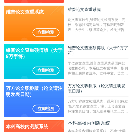
字符数6万）
维普论文查重系统
维普论文查重系统
论文查重软件,维普论文检测系统：高
校，杂志社指定系统，可检测期刊发
表，大学生，硕博等论文。检测报告支
持PDF、网页格式，性价比高！--不支
持指定院校！！！
维普论文查重硕博版（大于9万字
维普论文查重硕博版（大于
符）
9万字符）
学位论文查重,维普查重系统是国内知
名数据公司。本系统含有硕博库、期刊
库和互联网资源等。支持中文、英文、
繁体、小语种论文检测，。--不支持指
定院校！！！
万方论文职称版（论文请注明发
万方论文职称版（论文请注
表日期）
明发表日期）
万方职称论文检测系统，适用于职称发
表/未发表论文查重，注：上传论文请
标注发表日期，如无则使用论文正式发
表时间；如未公开发表的，则用论文完
成时间作为发表日期。
本科高校内测版系统
本科高校内测版系统
本科高校内测版查重系统，不含”大学