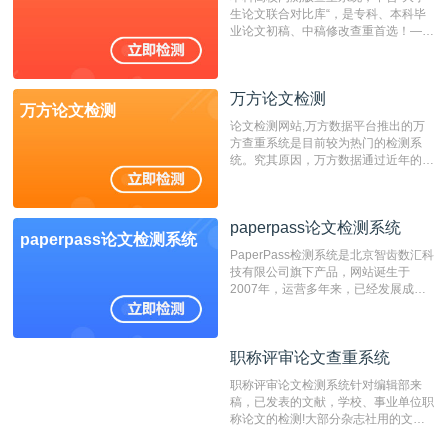
生论文联合对比库“，是专科、本科毕
业论文初稿、中稿修改查重首选！——
不支持验证！！！
万方论文检测
万方论文检测
论文检测网站,万方数据平台推出的万
方查重系统是目前较为热门的检测系
统。究其原因，万方数据通过近年的发
展，在高校中也确立了自己的相应地
位，特别是部分高校直接将其视为毕业
检测系统，其真实性和权威性无可厚
paperpass论文检测系统
非。其次，相对于知网而言，万方检测
paperpass论文检测系统
费用少，上手容易，是学生初次论文查
PaperPass检测系统是北京智齿数汇科
重的推荐系统。
技有限公司旗下产品，网站诞生于
2007年，运营多年来，已经发展成为
国内可信赖的中文原创性检查和预防剽
窃的在线网站。 系统采用自主研发的
动态指纹越级扫描检测技术，该项技术
职称评审论文查重系统
职称评审论文查重系统
检测速度快、精度高，市场反映良好。
职称评审论文检测系统针对编辑部来
稿，已发表的文献，学校、事业单位职
称论文的检测!大部分杂志社用的文献
抄袭检测系统。可检测抄袭与剽窃、伪