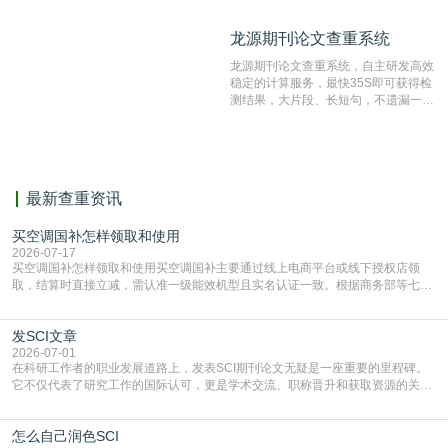
造、篡改、不当署名、一稿多投等学术
不端文献，学术不端论文查重可供期刊
龙源期刊论文查重系统
龙源期刊论文查重系统
编辑部检测来稿和已发表的文献,检测
结果和杂志社一致,已发表过的文章检
龙源期刊论文查重系统，自主研发高效
测时注意填写第一作者,才能排除已发
稳定的计算服务，最快35S即可获得检
表文献复制比。（限制字符数1万）
测结果，大片段、长短句，不遗漏一处
相似，区分论文中的正确引用参考文
献。
最新查重资讯
买空调国补怎样领取和使用
2026-07-17
买空调国补怎样领取和使用买空调国补主要通过线上电商平台或线下授权店领
取，结算时直接立减‌，需认准一级能效机型且实名认证一致。根据商务部等七部
门部署的2026年消费品以旧换新政策，全国统一补贴标准，具体操作如下。‌‌‌哪里
能领到补贴首选‌京东APP‌搜索专属口令(如【家电补贴1637】、【国补立省
发SCI文章
4949】等，口令会随活动更新，以页面显示为准)进入补贴专场。淘宝/天猫也可
复制粘贴【8$FKFGgJq
2026-07-01
在科研工作者的职业发展道路上，发表SCI期刊论文无疑是一座重要的里程碑。
它不仅代表了研究工作的国际认可，更是学术交流、职称晋升和获取资源的关键
凭证。然而，对于许多初学者甚至是有经验的研究者来说，这个过程依然充满挑
战与困惑。从选题立意到投稿回应，每一步都需要精心的策略与扎实的工作。本
怎么自己润色SCI
篇AEIC学术交流中心小编就为大家介绍“发SCI文章”。一、精准定位是成功的第