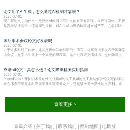
期刊投稿，对AI生成内容的管控越来越严，只查普通文字重复率已经不够了，必
须加做AI查重。很多人分不清，AI查重和普通查重到底有啥区别？这里说透：普
论文用了AI生成，怎么通过AI检测才靠谱？
通查重查的是你的文字和已公开文献的重复比例，防的是抄袭；AI查重查的是你
的内容里，有多少是AI生成的，防的是过
2026-07-01
现在写论文，为什么一定要做AI检测？不知道你有没有发现，最近这两年，不管
是高校毕业答辩，还是期刊投稿，对AI生成内容的检查越来越严了。之前就听身
边朋友说，初稿用AI整理了文献综述，没做AI检测就交了学校预审，直接被打回
要求修改，还差点被判定学术不规范，真的太冤了。现在国内多数高校和核心期
国际学术会议论文好发表吗
刊，都已经明确出台了相关规定：如果使用AI生成内容辅助写作，必须明确标
注，未标注的AI生成内容会被认定为不符合学
2026-07-01
对于许多科研工作者，尤其是青年学者和研究生而言，将研究成果发表于国际学
术会议，是学术生涯中一个重要的里程碑。这个过程既充满机遇，也伴随着挑
战。面对不同的会议等级、严格的评审标准和激烈的竞争，不少人心中都会产生
疑问：国际学术会议论文到底好不好发表？其价值和难度究竟如何衡量。本篇
靠谱ai论文工具怎么选？论文降重检测实用指南
AEIC学术交流中心小编就为大家介绍“国际学术会议论文好发表吗”。一、会议论
文发表的相对优势与期刊论文相比，国际会议论文的发
2026-07-01
PaperPass：守护学术原创性的优质ai论文工具ai论文工具能解决论文写作哪些
核心痛点不管是本科应届毕业生写毕业论文，还是硕士博士攒小论文发刊，或是
科研人员整理课题成果，都绕不开重复率核查、内容优化这两大难关。以前全靠
自己逐句读逐句改，熬好几个大夜不说，还经常改不到点上，交上去才发现重复
率超标，再返工太折腾。现在有了成熟的ai论文工具，这些痛点基本都能高效解
决。靠谱的ai论文工具，不止能帮你梳
查看更多 >
查重介绍
|
关于我们
|
联系我们
|
网站地图
|
电脑版