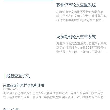
动态指纹越级扫描检测技术，该项技术
职称评审论文查重系统
职称评审论文查重系统
检测速度快、精度高，市场反映良好。
职称评审论文检测系统针对编辑部来
稿，已发表的文献，学校、事业单位职
称论文的检测!大部分杂志社用的文献
抄袭检测系统。可检测抄袭与剽窃、伪
造、篡改、不当署名、一稿多投等学术
不端文献，学术不端论文查重可供期刊
龙源期刊论文查重系统
龙源期刊论文查重系统
编辑部检测来稿和已发表的文献,检测
结果和杂志社一致,已发表过的文章检
龙源期刊论文查重系统，自主研发高效
测时注意填写第一作者,才能排除已发
稳定的计算服务，最快35S即可获得检
表文献复制比。（限制字符数1万）
测结果，大片段、长短句，不遗漏一处
相似，区分论文中的正确引用参考文
献。
最新查重资讯
买空调国补怎样领取和使用
2026-07-17
买空调国补怎样领取和使用买空调国补主要通过线上电商平台或线下授权店领
取，结算时直接立减‌，需认准一级能效机型且实名认证一致。根据商务部等七部
门部署的2026年消费品以旧换新政策，全国统一补贴标准，具体操作如下。‌‌‌哪里
能领到补贴首选‌京东APP‌搜索专属口令(如【家电补贴1637】、【国补立省
发SCI文章
4949】等，口令会随活动更新，以页面显示为准)进入补贴专场。淘宝/天猫也可