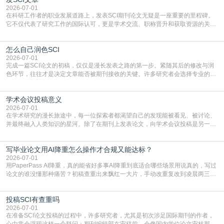
复制粘贴【8$FKFGgJq
2026-07-01
在科研工作者的职业发展道路上，发表SCI期刊论文无疑是一座重要的里程碑。
它不仅代表了研究工作的国际认可，更是学术交流、职称晋升和获取资源的关键
凭证。然而，对于许多初学者甚至是有经验的研究者来说，这个过程依然充满挑
战与困惑。从选题立意到投稿回应，每一步都需要精心的策略与扎实的工作。本
怎么自己润色SCI
篇AEIC学术交流中心小编就为大家介绍“发SCI文章”。一、精准定位是成功的第
一步发表SCI文章，首要解决的问题是“投
2026-07-01
完成一篇SCI论文的初稿，仅仅是漫长发表之路的第一步。紧随其后的修改与润
色环节，往往才是决定文章能否被期刊接收的关键。许多研究者会选择专业的语
言润色服务，但这并非唯一途径。掌握自我润色的方法与技巧，不仅能提升论文
质量，更能在此过程中深化对学术写作的理解。如何系统、高效地打磨自己的论
学术会议投稿意义
文，使其在语言和学术表达上更符合国际期刊的要求，是每位研究者值得投入学
习的技能。本篇AEIC学术交流中心小编就为大家介
2026-07-01
在学术研究的漫长旅途中，每一位探索者都渴望自己的发现能被看见、被讨论、
并最终融入人类知识的星河。除了在期刊上发表论文，向学术会议投稿是另一个
至关重要且富有活力的环节。它不仅仅是一个提交文稿的动作，更是一扇通往更
广阔学术天地的大门，连接着个体研究与社会网络。本篇AEIC学术交流中心小编
写毕业论文用AI降重怎么操作才合规又能达标？
就为大家介绍“学术会议投稿意义”。一、加速研究成果的传播与反馈学术会议通
常具有周期短、时效性强的特点。相比期刊漫长的
2026-07-01
用PaperPass AI降重，真的能省好多事AI降重到底适合哪些场景用说真的，写过
论文的谁没懂那种痛苦？初稿查重出来飘红一大片，手动改重复改到凌晨两三
点，删了改改了删，重复率还是纹丝不动，截止日期一天天近，整个人都要焦虑
到秃头。这时候靠谱的AI降重真的就是救命稻草，选对工具，半天就能搞定你两
投稿SCI有查重吗
三天都做不完的事。不是所有人都需要用AI降重，但如果你符合下面这些场景，
真的可以试试：初稿写完重复率远超要
2026-07-01
在准备SCI论文投稿的过程中，许多研究者，尤其是初次涉足国际期刊的作者，
心中常会浮现这样一个疑问：期刊编辑部在审稿前，会像国内学位论文审核那