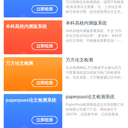
万方职称论文检测系统，适用于职称发
表/未发表论文查重，注：上传论文请
标注发表日期，如无则使用论文正式发
表时间；如未公开发表的，则用论文完
成时间作为发表日期。
本科高校内测版系统
本科高校内测版系统
本科高校内测版查重系统，不含”大学
生论文联合对比库“，是专科、本科毕
业论文初稿、中稿修改查重首选！——
不支持验证！！！
万方论文检测
万方论文检测
论文检测网站,万方数据平台推出的万
方查重系统是目前较为热门的检测系
统。究其原因，万方数据通过近年的发
展，在高校中也确立了自己的相应地
位，特别是部分高校直接将其视为毕业
检测系统，其真实性和权威性无可厚
paperpass论文检测系统
非。其次，相对于知网而言，万方检测
paperpass论文检测系统
费用少，上手容易，是学生初次论文查
PaperPass检测系统是北京智齿数汇科
重的推荐系统。
技有限公司旗下产品，网站诞生于
2007年，运营多年来，已经发展成为
国内可信赖的中文原创性检查和预防剽
窃的在线网站。 系统采用自主研发的