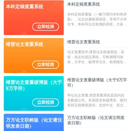
校用来检测硕博论文的系统，检测范围
本科定稿查重系统
本科定稿查重系统
广，数据来源真实，检测算法合理!本
系统含有（学术库与源码库）。（限制
本科定稿查重版（一般习惯叫本科终评
字符数30万）
版），论文抄袭检测系统，专用于大学
生专、本科等论文检测的系统，大多数
专、本科院校使用此检测系统。（限制
字符数6万）
维普论文查重系统
维普论文查重系统
论文查重软件,维普论文检测系统：高
校，杂志社指定系统，可检测期刊发
表，大学生，硕博等论文。检测报告支
持PDF、网页格式，性价比高！--不支
持指定院校！！！
维普论文查重硕博版（大于9万字
维普论文查重硕博版（大于
符）
9万字符）
学位论文查重,维普查重系统是国内知
名数据公司。本系统含有硕博库、期刊
库和互联网资源等。支持中文、英文、
繁体、小语种论文检测，。--不支持指
定院校！！！
万方论文职称版（论文请注明发
万方论文职称版（论文请注
表日期）
明发表日期）