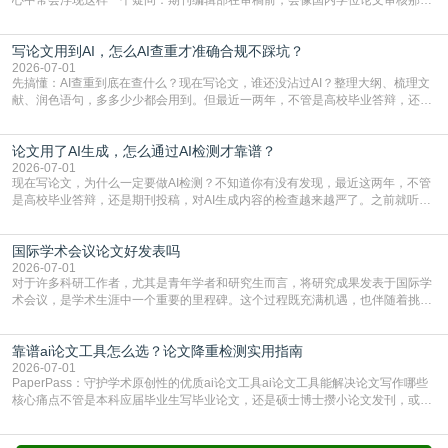
样，先对稿件进行重复率检查吗？这个疑虑关乎学术诚信的底线，也直接影响到
论文的初审通过率。实际上，SCI期刊对重复内容的审查是严谨投稿流程中不可
写论文用到AI，怎么AI查重才准确合规不踩坑？
或缺的一环。本篇AEIC学术交流中心小编就为大家介绍“投稿SCI有查重吗”。
一、查重是标准流程答案是明确的：绝大多数S
2026-07-01
先搞懂：AI查重到底在查什么？现在写论文，谁还没沾过AI？整理大纲、梳理文
献、润色语句，多多少少都会用到。但最近一两年，不管是高校毕业答辩，还是
期刊投稿，对AI生成内容的管控越来越严，只查普通文字重复率已经不够了，必
须加做AI查重。很多人分不清，AI查重和普通查重到底有啥区别？这里说透：普
论文用了AI生成，怎么通过AI检测才靠谱？
通查重查的是你的文字和已公开文献的重复比例，防的是抄袭；AI查重查的是你
的内容里，有多少是AI生成的，防的是过
2026-07-01
现在写论文，为什么一定要做AI检测？不知道你有没有发现，最近这两年，不管
是高校毕业答辩，还是期刊投稿，对AI生成内容的检查越来越严了。之前就听身
边朋友说，初稿用AI整理了文献综述，没做AI检测就交了学校预审，直接被打回
要求修改，还差点被判定学术不规范，真的太冤了。现在国内多数高校和核心期
国际学术会议论文好发表吗
刊，都已经明确出台了相关规定：如果使用AI生成内容辅助写作，必须明确标
注，未标注的AI生成内容会被认定为不符合学
2026-07-01
对于许多科研工作者，尤其是青年学者和研究生而言，将研究成果发表于国际学
术会议，是学术生涯中一个重要的里程碑。这个过程既充满机遇，也伴随着挑
战。面对不同的会议等级、严格的评审标准和激烈的竞争，不少人心中都会产生
疑问：国际学术会议论文到底好不好发表？其价值和难度究竟如何衡量。本篇
靠谱ai论文工具怎么选？论文降重检测实用指南
AEIC学术交流中心小编就为大家介绍“国际学术会议论文好发表吗”。一、会议论
文发表的相对优势与期刊论文相比，国际会议论文的发
2026-07-01
PaperPass：守护学术原创性的优质ai论文工具ai论文工具能解决论文写作哪些
核心痛点不管是本科应届毕业生写毕业论文，还是硕士博士攒小论文发刊，或是
科研人员整理课题成果，都绕不开重复率核查、内容优化这两大难关。以前全靠
自己逐句读逐句改，熬好几个大夜不说，还经常改不到点上，交上去才发现重复