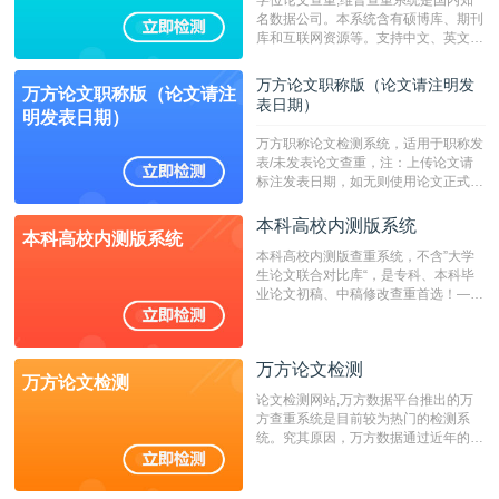
名数据公司。本系统含有硕博库、期刊
库和互联网资源等。支持中文、英文、
繁体、小语种论文检测，。--不支持指
定院校！！！
万方论文职称版（论文请注明发
万方论文职称版（论文请注
表日期）
明发表日期）
万方职称论文检测系统，适用于职称发
表/未发表论文查重，注：上传论文请
标注发表日期，如无则使用论文正式发
表时间；如未公开发表的，则用论文完
成时间作为发表日期。
本科高校内测版系统
本科高校内测版系统
本科高校内测版查重系统，不含”大学
生论文联合对比库“，是专科、本科毕
业论文初稿、中稿修改查重首选！——
不支持验证！！！
万方论文检测
万方论文检测
论文检测网站,万方数据平台推出的万
方查重系统是目前较为热门的检测系
统。究其原因，万方数据通过近年的发
展，在高校中也确立了自己的相应地
位，特别是部分高校直接将其视为毕业
检测系统，其真实性和权威性无可厚