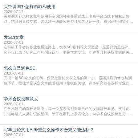
买空调国补怎样领取和使用
2026-07-17
买空调国补怎样领取和使用买空调国补主要通过线上电商平台或线下授权店领
取，结算时直接立减‌，需认准一级能效机型且实名认证一致。根据商务部等七部
门部署的2026年消费品以旧换新政策，全国统一补贴标准，具体操作如下。‌‌‌哪里
能领到补贴首选‌京东APP‌搜索专属口令(如【家电补贴1637】、【国补立省
发SCI文章
4949】等，口令会随活动更新，以页面显示为准)进入补贴专场。淘宝/天猫也可
复制粘贴【8$FKFGgJq
2026-07-01
在科研工作者的职业发展道路上，发表SCI期刊论文无疑是一座重要的里程碑。
它不仅代表了研究工作的国际认可，更是学术交流、职称晋升和获取资源的关键
凭证。然而，对于许多初学者甚至是有经验的研究者来说，这个过程依然充满挑
战与困惑。从选题立意到投稿回应，每一步都需要精心的策略与扎实的工作。本
怎么自己润色SCI
篇AEIC学术交流中心小编就为大家介绍“发SCI文章”。一、精准定位是成功的第
一步发表SCI文章，首要解决的问题是“投
2026-07-01
完成一篇SCI论文的初稿，仅仅是漫长发表之路的第一步。紧随其后的修改与润
色环节，往往才是决定文章能否被期刊接收的关键。许多研究者会选择专业的语
言润色服务，但这并非唯一途径。掌握自我润色的方法与技巧，不仅能提升论文
质量，更能在此过程中深化对学术写作的理解。如何系统、高效地打磨自己的论
学术会议投稿意义
文，使其在语言和学术表达上更符合国际期刊的要求，是每位研究者值得投入学
习的技能。本篇AEIC学术交流中心小编就为大家介
2026-07-01
在学术研究的漫长旅途中，每一位探索者都渴望自己的发现能被看见、被讨论、
并最终融入人类知识的星河。除了在期刊上发表论文，向学术会议投稿是另一个
至关重要且富有活力的环节。它不仅仅是一个提交文稿的动作，更是一扇通往更
广阔学术天地的大门，连接着个体研究与社会网络。本篇AEIC学术交流中心小编
写毕业论文用AI降重怎么操作才合规又能达标？
就为大家介绍“学术会议投稿意义”。一、加速研究成果的传播与反馈学术会议通
常具有周期短、时效性强的特点。相比期刊漫长的
2026-07-01