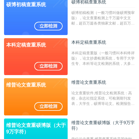
硕博初稿查重系统
硕博初稿查重系统
硕博初稿检测（一般习惯叫做硕博预审
版），论文查重检测上千万篇中文文
献，超百万篇各类独家文献，超百万港
澳台地区学术文献过千万篇英文文献资
源，数亿个中英文互联网资源是全国高
校用来检测硕博论文的系统，检测范围
本科定稿查重系统
本科定稿查重系统
广，数据来源真实，检测算法合理!本
系统含有（学术库与源码库）。（限制
本科定稿查重版（一般习惯叫本科终评
字符数30万）
版），论文抄袭检测系统，专用于大学
生专、本科等论文检测的系统，大多数
专、本科院校使用此检测系统。（限制
字符数6万）
维普论文查重系统
维普论文查重系统
论文查重软件,维普论文检测系统：高
校，杂志社指定系统，可检测期刊发
表，大学生，硕博等论文。检测报告支
持PDF、网页格式，性价比高！--不支
持指定院校！！！
维普论文查重硕博版（大于9万字
维普论文查重硕博版（大于
符）
9万字符）
学位论文查重,维普查重系统是国内知