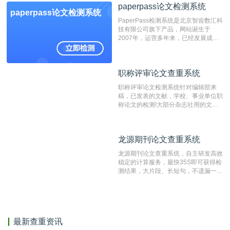
paperpass论文检测系统
非。其次，相对于知网而言，万方检测
paperpass论文检测系统
费用少，上手容易，是学生初次论文查
PaperPass检测系统是北京智齿数汇科
重的推荐系统。
技有限公司旗下产品，网站诞生于
2007年，运营多年来，已经发展成为
国内可信赖的中文原创性检查和预防剽
窃的在线网站。 系统采用自主研发的
动态指纹越级扫描检测技术，该项技术
职称评审论文查重系统
职称评审论文查重系统
检测速度快、精度高，市场反映良好。
职称评审论文检测系统针对编辑部来
稿，已发表的文献，学校、事业单位职
称论文的检测!大部分杂志社用的文献
抄袭检测系统。可检测抄袭与剽窃、伪
造、篡改、不当署名、一稿多投等学术
不端文献，学术不端论文查重可供期刊
龙源期刊论文查重系统
龙源期刊论文查重系统
编辑部检测来稿和已发表的文献,检测
结果和杂志社一致,已发表过的文章检
龙源期刊论文查重系统，自主研发高效
测时注意填写第一作者,才能排除已发
稳定的计算服务，最快35S即可获得检
表文献复制比。（限制字符数1万）
测结果，大片段、长短句，不遗漏一处
相似，区分论文中的正确引用参考文
献。
最新查重资讯