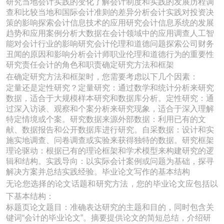
研究当地会计实践的变化了解会计制度和实践的发展历程调
查和比较当地和国际会计准则的差异分析会计实践对投资决
策的影响探索会计信息技术的应用研究会计信息系统的发展
趋势和应用案例分析大数据在会计领域中的应用调查人工智
能对会计行业的影响研究会计伦理和道德问题探索公司财务
丑闻的原因和影响分析会计师职业伦理和道德行为的重要性
研究责任会计的角色和职责确定研究方法和框架
在确定研究方法和框架时，您需要考虑以下几个因素：
定量还是定性研究？定量研究：通过数学和统计分析来研究
数据，适合于大规模样本研究和数据库分析。定性研究：通
过深入访谈、观察和个案分析来研究现象，适合于深入理解
特定情境或个案。研究数据来源外部数据：利用已有的文
献、数据报告和公开数据库进行研究。自采数据：设计和实
施实地调查、问卷调查或实验来获得独特的数据。研究框架
理论驱动：根据已有的理论框架和学术模型来构建研究的逻
辑和结构。实践导向：以实际会计案例或问题为基础，探寻
解决方案并总结实践经验。毕业论文写作的基本结构
无论您选择的论文话题和研究方法，您的毕业论文应包括以
下基本结构：
标题页论文题目：准确表达研究的主题和目的，同时包含关
键词“会计的毕业论文”。摘要提供论文的简短总结，介绍研