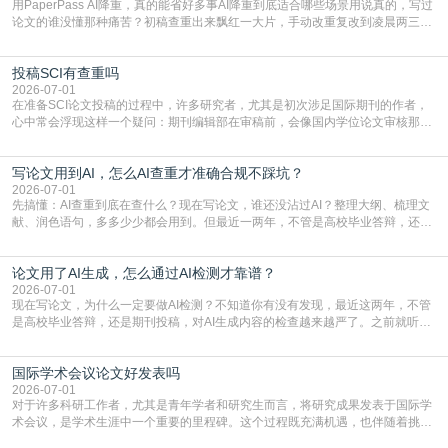
用PaperPass AI降重，真的能省好多事AI降重到底适合哪些场景用说真的，写过
论文的谁没懂那种痛苦？初稿查重出来飘红一大片，手动改重复改到凌晨两三
点，删了改改了删，重复率还是纹丝不动，截止日期一天天近，整个人都要焦虑
到秃头。这时候靠谱的AI降重真的就是救命稻草，选对工具，半天就能搞定你两
投稿SCI有查重吗
三天都做不完的事。不是所有人都需要用AI降重，但如果你符合下面这些场景，
真的可以试试：初稿写完重复率远超要
2026-07-01
在准备SCI论文投稿的过程中，许多研究者，尤其是初次涉足国际期刊的作者，
心中常会浮现这样一个疑问：期刊编辑部在审稿前，会像国内学位论文审核那
样，先对稿件进行重复率检查吗？这个疑虑关乎学术诚信的底线，也直接影响到
论文的初审通过率。实际上，SCI期刊对重复内容的审查是严谨投稿流程中不可
写论文用到AI，怎么AI查重才准确合规不踩坑？
或缺的一环。本篇AEIC学术交流中心小编就为大家介绍“投稿SCI有查重吗”。
一、查重是标准流程答案是明确的：绝大多数S
2026-07-01
先搞懂：AI查重到底在查什么？现在写论文，谁还没沾过AI？整理大纲、梳理文
献、润色语句，多多少少都会用到。但最近一两年，不管是高校毕业答辩，还是
期刊投稿，对AI生成内容的管控越来越严，只查普通文字重复率已经不够了，必
须加做AI查重。很多人分不清，AI查重和普通查重到底有啥区别？这里说透：普
论文用了AI生成，怎么通过AI检测才靠谱？
通查重查的是你的文字和已公开文献的重复比例，防的是抄袭；AI查重查的是你
的内容里，有多少是AI生成的，防的是过
2026-07-01
现在写论文，为什么一定要做AI检测？不知道你有没有发现，最近这两年，不管
是高校毕业答辩，还是期刊投稿，对AI生成内容的检查越来越严了。之前就听身
边朋友说，初稿用AI整理了文献综述，没做AI检测就交了学校预审，直接被打回
要求修改，还差点被判定学术不规范，真的太冤了。现在国内多数高校和核心期
国际学术会议论文好发表吗
刊，都已经明确出台了相关规定：如果使用AI生成内容辅助写作，必须明确标
注，未标注的AI生成内容会被认定为不符合学
2026-07-01
对于许多科研工作者，尤其是青年学者和研究生而言，将研究成果发表于国际学
术会议，是学术生涯中一个重要的里程碑。这个过程既充满机遇，也伴随着挑
战。面对不同的会议等级、严格的评审标准和激烈的竞争，不少人心中都会产生