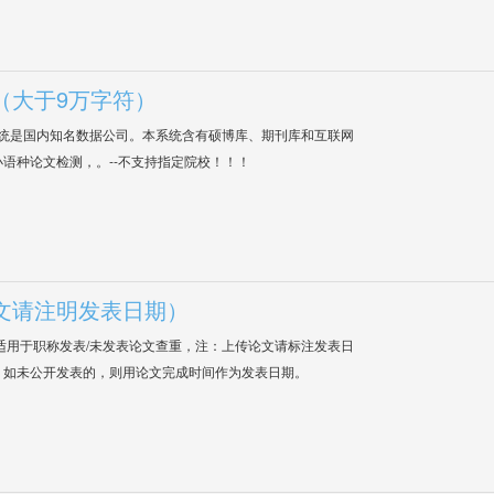
（大于9万字符）
系统是国内知名数据公司。本系统含有硕博库、期刊库和互联网
语种论文检测，。--不支持指定院校！！！
文请注明发表日期）
适用于职称发表/未发表论文查重，注：上传论文请标注发表日
；如未公开发表的，则用论文完成时间作为发表日期。