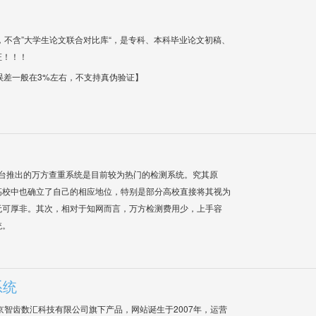
，不含”大学生论文联合对比库“，是专科、本科毕业论文初稿、
证！！！
【误差一般在3%左右，不支持真伪验证】
平台推出的万方查重系统是目前较为热门的检测系统。究其原
高校中也确立了自己的相应地位，特别是部分高校直接将其视为
无可厚非。其次，相对于知网而言，万方检测费用少，上手容
统。
系统
是北京智齿数汇科技有限公司旗下产品，网站诞生于2007年，运营