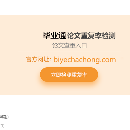
问题）
门）