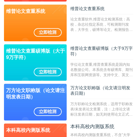
字符数6万）
维普论文查重系统
维普论文查重系统
论文查重软件,维普论文检测系统：高
校，杂志社指定系统，可检测期刊发
表，大学生，硕博等论文。检测报告支
持PDF、网页格式，性价比高！--不支
持指定院校！！！
维普论文查重硕博版（大于9万字
维普论文查重硕博版（大于
符）
9万字符）
学位论文查重,维普查重系统是国内知
名数据公司。本系统含有硕博库、期刊
库和互联网资源等。支持中文、英文、
繁体、小语种论文检测，。--不支持指
定院校！！！
万方论文职称版（论文请注明发
万方论文职称版（论文请注
表日期）
明发表日期）
万方职称论文检测系统，适用于职称发
表/未发表论文查重，注：上传论文请
标注发表日期，如无则使用论文正式发
表时间；如未公开发表的，则用论文完
成时间作为发表日期。
本科高校内测版系统
本科高校内测版系统
本科高校内测版查重系统，不含”大学