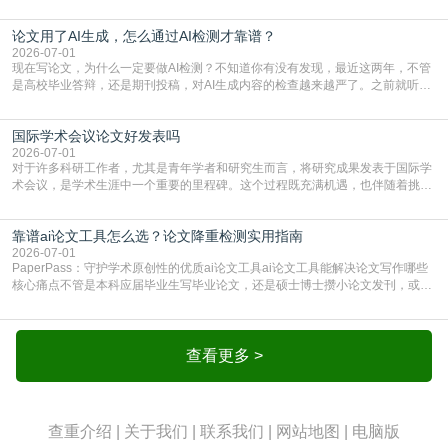
期刊投稿，对AI生成内容的管控越来越严，只查普通文字重复率已经不够了，必
须加做AI查重。很多人分不清，AI查重和普通查重到底有啥区别？这里说透：普
论文用了AI生成，怎么通过AI检测才靠谱？
通查重查的是你的文字和已公开文献的重复比例，防的是抄袭；AI查重查的是你
的内容里，有多少是AI生成的，防的是过
2026-07-01
现在写论文，为什么一定要做AI检测？不知道你有没有发现，最近这两年，不管
是高校毕业答辩，还是期刊投稿，对AI生成内容的检查越来越严了。之前就听身
边朋友说，初稿用AI整理了文献综述，没做AI检测就交了学校预审，直接被打回
要求修改，还差点被判定学术不规范，真的太冤了。现在国内多数高校和核心期
国际学术会议论文好发表吗
刊，都已经明确出台了相关规定：如果使用AI生成内容辅助写作，必须明确标
注，未标注的AI生成内容会被认定为不符合学
2026-07-01
对于许多科研工作者，尤其是青年学者和研究生而言，将研究成果发表于国际学
术会议，是学术生涯中一个重要的里程碑。这个过程既充满机遇，也伴随着挑
战。面对不同的会议等级、严格的评审标准和激烈的竞争，不少人心中都会产生
疑问：国际学术会议论文到底好不好发表？其价值和难度究竟如何衡量。本篇
靠谱ai论文工具怎么选？论文降重检测实用指南
AEIC学术交流中心小编就为大家介绍“国际学术会议论文好发表吗”。一、会议论
文发表的相对优势与期刊论文相比，国际会议论文的发
2026-07-01
PaperPass：守护学术原创性的优质ai论文工具ai论文工具能解决论文写作哪些
核心痛点不管是本科应届毕业生写毕业论文，还是硕士博士攒小论文发刊，或是
科研人员整理课题成果，都绕不开重复率核查、内容优化这两大难关。以前全靠
自己逐句读逐句改，熬好几个大夜不说，还经常改不到点上，交上去才发现重复
率超标，再返工太折腾。现在有了成熟的ai论文工具，这些痛点基本都能高效解
决。靠谱的ai论文工具，不止能帮你梳
查看更多 >
查重介绍
|
关于我们
|
联系我们
|
网站地图
|
电脑版