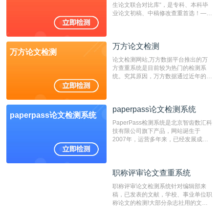
生论文联合对比库“，是专科、本科毕
业论文初稿、中稿修改查重首选！——
不支持验证！！！
万方论文检测
万方论文检测
论文检测网站,万方数据平台推出的万
方查重系统是目前较为热门的检测系
统。究其原因，万方数据通过近年的发
展，在高校中也确立了自己的相应地
位，特别是部分高校直接将其视为毕业
检测系统，其真实性和权威性无可厚
paperpass论文检测系统
非。其次，相对于知网而言，万方检测
paperpass论文检测系统
费用少，上手容易，是学生初次论文查
PaperPass检测系统是北京智齿数汇科
重的推荐系统。
技有限公司旗下产品，网站诞生于
2007年，运营多年来，已经发展成为
国内可信赖的中文原创性检查和预防剽
窃的在线网站。 系统采用自主研发的
动态指纹越级扫描检测技术，该项技术
职称评审论文查重系统
职称评审论文查重系统
检测速度快、精度高，市场反映良好。
职称评审论文检测系统针对编辑部来
稿，已发表的文献，学校、事业单位职
称论文的检测!大部分杂志社用的文献
抄袭检测系统。可检测抄袭与剽窃、伪