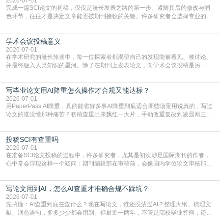
一步发表SCI文章，首要解决的问题是“投
2026-07-01
完成一篇SCI论文的初稿，仅仅是漫长发表之路的第一步。紧随其后的修改与润
色环节，往往才是决定文章能否被期刊接收的关键。许多研究者会选择专业的语
言润色服务，但这并非唯一途径。掌握自我润色的方法与技巧，不仅能提升论文
质量，更能在此过程中深化对学术写作的理解。如何系统、高效地打磨自己的论
学术会议投稿意义
文，使其在语言和学术表达上更符合国际期刊的要求，是每位研究者值得投入学
习的技能。本篇AEIC学术交流中心小编就为大家介
2026-07-01
在学术研究的漫长旅途中，每一位探索者都渴望自己的发现能被看见、被讨论、
并最终融入人类知识的星河。除了在期刊上发表论文，向学术会议投稿是另一个
至关重要且富有活力的环节。它不仅仅是一个提交文稿的动作，更是一扇通往更
广阔学术天地的大门，连接着个体研究与社会网络。本篇AEIC学术交流中心小编
写毕业论文用AI降重怎么操作才合规又能达标？
就为大家介绍“学术会议投稿意义”。一、加速研究成果的传播与反馈学术会议通
常具有周期短、时效性强的特点。相比期刊漫长的
2026-07-01
用PaperPass AI降重，真的能省好多事AI降重到底适合哪些场景用说真的，写过
论文的谁没懂那种痛苦？初稿查重出来飘红一大片，手动改重复改到凌晨两三
点，删了改改了删，重复率还是纹丝不动，截止日期一天天近，整个人都要焦虑
到秃头。这时候靠谱的AI降重真的就是救命稻草，选对工具，半天就能搞定你两
投稿SCI有查重吗
三天都做不完的事。不是所有人都需要用AI降重，但如果你符合下面这些场景，
真的可以试试：初稿写完重复率远超要
2026-07-01
在准备SCI论文投稿的过程中，许多研究者，尤其是初次涉足国际期刊的作者，
心中常会浮现这样一个疑问：期刊编辑部在审稿前，会像国内学位论文审核那
样，先对稿件进行重复率检查吗？这个疑虑关乎学术诚信的底线，也直接影响到
论文的初审通过率。实际上，SCI期刊对重复内容的审查是严谨投稿流程中不可
写论文用到AI，怎么AI查重才准确合规不踩坑？
或缺的一环。本篇AEIC学术交流中心小编就为大家介绍“投稿SCI有查重吗”。
一、查重是标准流程答案是明确的：绝大多数S
2026-07-01
先搞懂：AI查重到底在查什么？现在写论文，谁还没沾过AI？整理大纲、梳理文
献、润色语句，多多少少都会用到。但最近一两年，不管是高校毕业答辩，还是