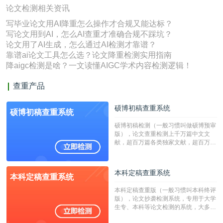
论文检测相关资讯
写毕业论文用AI降重怎么操作才合规又能达标？
写论文用到AI，怎么AI查重才准确合规不踩坑？
论文用了AI生成，怎么通过AI检测才靠谱？
靠谱ai论文工具怎么选？论文降重检测实用指南
降aigc检测是啥？一文读懂AIGC学术内容检测逻辑！
查重产品
硕博初稿查重系统
硕博初稿查重系统
硕博初稿检测（一般习惯叫做硕博预审
版），论文查重检测上千万篇中文文
献，超百万篇各类独家文献，超百万港
澳台地区学术文献过千万篇英文文献资
源，数亿个中英文互联网资源是全国高
校用来检测硕博论文的系统，检测范围
本科定稿查重系统
本科定稿查重系统
广，数据来源真实，检测算法合理!本
系统含有（学术库与源码库）。（限制
本科定稿查重版（一般习惯叫本科终评
字符数30万）
版），论文抄袭检测系统，专用于大学
生专、本科等论文检测的系统，大多数
专、本科院校使用此检测系统。（限制