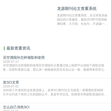
造、篡改、不当署名、一稿多投等学术
不端文献，学术不端论文查重可供期刊
龙源期刊论文查重系统
龙源期刊论文查重系统
编辑部检测来稿和已发表的文献,检测
结果和杂志社一致,已发表过的文章检
龙源期刊论文查重系统，自主研发高效
测时注意填写第一作者,才能排除已发
稳定的计算服务，最快35S即可获得检
表文献复制比。（限制字符数1万）
测结果，大片段、长短句，不遗漏一处
相似，区分论文中的正确引用参考文
献。
最新查重资讯
买空调国补怎样领取和使用
2026-07-17
买空调国补怎样领取和使用买空调国补主要通过线上电商平台或线下授权店领
取，结算时直接立减‌，需认准一级能效机型且实名认证一致。根据商务部等七部
门部署的2026年消费品以旧换新政策，全国统一补贴标准，具体操作如下。‌‌‌哪里
能领到补贴首选‌京东APP‌搜索专属口令(如【家电补贴1637】、【国补立省
发SCI文章
4949】等，口令会随活动更新，以页面显示为准)进入补贴专场。淘宝/天猫也可
复制粘贴【8$FKFGgJq
2026-07-01
在科研工作者的职业发展道路上，发表SCI期刊论文无疑是一座重要的里程碑。
它不仅代表了研究工作的国际认可，更是学术交流、职称晋升和获取资源的关键
凭证。然而，对于许多初学者甚至是有经验的研究者来说，这个过程依然充满挑
战与困惑。从选题立意到投稿回应，每一步都需要精心的策略与扎实的工作。本
怎么自己润色SCI
篇AEIC学术交流中心小编就为大家介绍“发SCI文章”。一、精准定位是成功的第