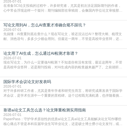
真的可以试试：初稿写完重复率远超要
2026-07-01
在准备SCI论文投稿的过程中，许多研究者，尤其是初次涉足国际期刊的作者，
心中常会浮现这样一个疑问：期刊编辑部在审稿前，会像国内学位论文审核那
样，先对稿件进行重复率检查吗？这个疑虑关乎学术诚信的底线，也直接影响到
论文的初审通过率。实际上，SCI期刊对重复内容的审查是严谨投稿流程中不可
写论文用到AI，怎么AI查重才准确合规不踩坑？
或缺的一环。本篇AEIC学术交流中心小编就为大家介绍“投稿SCI有查重吗”。
一、查重是标准流程答案是明确的：绝大多数S
2026-07-01
先搞懂：AI查重到底在查什么？现在写论文，谁还没沾过AI？整理大纲、梳理文
献、润色语句，多多少少都会用到。但最近一两年，不管是高校毕业答辩，还是
期刊投稿，对AI生成内容的管控越来越严，只查普通文字重复率已经不够了，必
须加做AI查重。很多人分不清，AI查重和普通查重到底有啥区别？这里说透：普
论文用了AI生成，怎么通过AI检测才靠谱？
通查重查的是你的文字和已公开文献的重复比例，防的是抄袭；AI查重查的是你
的内容里，有多少是AI生成的，防的是过
2026-07-01
现在写论文，为什么一定要做AI检测？不知道你有没有发现，最近这两年，不管
是高校毕业答辩，还是期刊投稿，对AI生成内容的检查越来越严了。之前就听身
边朋友说，初稿用AI整理了文献综述，没做AI检测就交了学校预审，直接被打回
要求修改，还差点被判定学术不规范，真的太冤了。现在国内多数高校和核心期
国际学术会议论文好发表吗
刊，都已经明确出台了相关规定：如果使用AI生成内容辅助写作，必须明确标
注，未标注的AI生成内容会被认定为不符合学
2026-07-01
对于许多科研工作者，尤其是青年学者和研究生而言，将研究成果发表于国际学
术会议，是学术生涯中一个重要的里程碑。这个过程既充满机遇，也伴随着挑
战。面对不同的会议等级、严格的评审标准和激烈的竞争，不少人心中都会产生
疑问：国际学术会议论文到底好不好发表？其价值和难度究竟如何衡量。本篇
靠谱ai论文工具怎么选？论文降重检测实用指南
AEIC学术交流中心小编就为大家介绍“国际学术会议论文好发表吗”。一、会议论
文发表的相对优势与期刊论文相比，国际会议论文的发
2026-07-01
PaperPass：守护学术原创性的优质ai论文工具ai论文工具能解决论文写作哪些
核心痛点不管是本科应届毕业生写毕业论文，还是硕士博士攒小论文发刊，或是