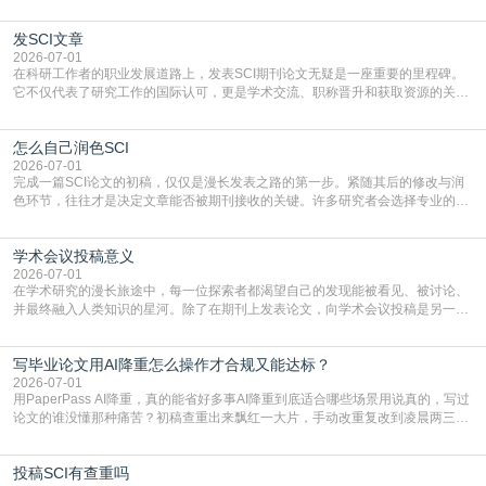
门部署的2026年消费品以旧换新政策，全国统一补贴标准，具体操作如下。‌‌‌哪里
能领到补贴首选‌京东APP‌搜索专属口令(如【家电补贴1637】、【国补立省
发SCI文章
4949】等，口令会随活动更新，以页面显示为准)进入补贴专场。淘宝/天猫也可
复制粘贴【8$FKFGgJq
2026-07-01
在科研工作者的职业发展道路上，发表SCI期刊论文无疑是一座重要的里程碑。
它不仅代表了研究工作的国际认可，更是学术交流、职称晋升和获取资源的关键
凭证。然而，对于许多初学者甚至是有经验的研究者来说，这个过程依然充满挑
战与困惑。从选题立意到投稿回应，每一步都需要精心的策略与扎实的工作。本
怎么自己润色SCI
篇AEIC学术交流中心小编就为大家介绍“发SCI文章”。一、精准定位是成功的第
一步发表SCI文章，首要解决的问题是“投
2026-07-01
完成一篇SCI论文的初稿，仅仅是漫长发表之路的第一步。紧随其后的修改与润
色环节，往往才是决定文章能否被期刊接收的关键。许多研究者会选择专业的语
言润色服务，但这并非唯一途径。掌握自我润色的方法与技巧，不仅能提升论文
质量，更能在此过程中深化对学术写作的理解。如何系统、高效地打磨自己的论
学术会议投稿意义
文，使其在语言和学术表达上更符合国际期刊的要求，是每位研究者值得投入学
习的技能。本篇AEIC学术交流中心小编就为大家介
2026-07-01
在学术研究的漫长旅途中，每一位探索者都渴望自己的发现能被看见、被讨论、
并最终融入人类知识的星河。除了在期刊上发表论文，向学术会议投稿是另一个
至关重要且富有活力的环节。它不仅仅是一个提交文稿的动作，更是一扇通往更
广阔学术天地的大门，连接着个体研究与社会网络。本篇AEIC学术交流中心小编
写毕业论文用AI降重怎么操作才合规又能达标？
就为大家介绍“学术会议投稿意义”。一、加速研究成果的传播与反馈学术会议通
常具有周期短、时效性强的特点。相比期刊漫长的
2026-07-01
用PaperPass AI降重，真的能省好多事AI降重到底适合哪些场景用说真的，写过
论文的谁没懂那种痛苦？初稿查重出来飘红一大片，手动改重复改到凌晨两三
点，删了改改了删，重复率还是纹丝不动，截止日期一天天近，整个人都要焦虑
到秃头。这时候靠谱的AI降重真的就是救命稻草，选对工具，半天就能搞定你两
投稿SCI有查重吗
三天都做不完的事。不是所有人都需要用AI降重，但如果你符合下面这些场景，