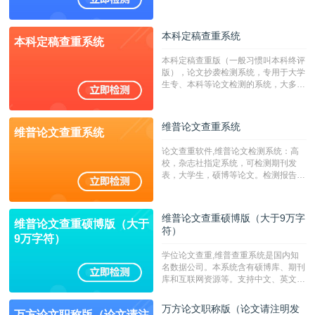
澳台地区学术文献过千万篇英文文献资
源，数亿个中英文互联网资源是全国高
校用来检测硕博论文的系统，检测范围
本科定稿查重系统
本科定稿查重系统
广，数据来源真实，检测算法合理!本
系统含有（学术库与源码库）。（限制
本科定稿查重版（一般习惯叫本科终评
字符数30万）
版），论文抄袭检测系统，专用于大学
生专、本科等论文检测的系统，大多数
专、本科院校使用此检测系统。（限制
字符数6万）
维普论文查重系统
维普论文查重系统
论文查重软件,维普论文检测系统：高
校，杂志社指定系统，可检测期刊发
表，大学生，硕博等论文。检测报告支
持PDF、网页格式，性价比高！--不支
持指定院校！！！
维普论文查重硕博版（大于9万字
维普论文查重硕博版（大于
符）
9万字符）
学位论文查重,维普查重系统是国内知
名数据公司。本系统含有硕博库、期刊
库和互联网资源等。支持中文、英文、
繁体、小语种论文检测，。--不支持指
定院校！！！
万方论文职称版（论文请注明发
万方论文职称版（论文请注