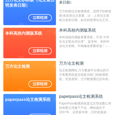
表日期）
明发表日期）
万方职称论文检测系统，适用于职称发
表/未发表论文查重，注：上传论文请
标注发表日期，如无则使用论文正式发
表时间；如未公开发表的，则用论文完
成时间作为发表日期。
本科高校内测版系统
本科高校内测版系统
本科高校内测版查重系统，不含”大学
生论文联合对比库“，是专科、本科毕
业论文初稿、中稿修改查重首选！——
不支持验证！！！
万方论文检测
万方论文检测
论文检测网站,万方数据平台推出的万
方查重系统是目前较为热门的检测系
统。究其原因，万方数据通过近年的发
展，在高校中也确立了自己的相应地
位，特别是部分高校直接将其视为毕业
检测系统，其真实性和权威性无可厚
paperpass论文检测系统
非。其次，相对于知网而言，万方检测
paperpass论文检测系统
费用少，上手容易，是学生初次论文查
PaperPass检测系统是北京智齿数汇科
重的推荐系统。
技有限公司旗下产品，网站诞生于
2007年，运营多年来，已经发展成为