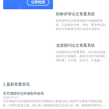
国内可信赖的中文原创性检查和预防剽
窃的在线网站。 系统采用自主研发的
动态指纹越级扫描检测技术，该项技术
职称评审论文查重系统
职称评审论文查重系统
检测速度快、精度高，市场反映良好。
职称评审论文检测系统针对编辑部来
稿，已发表的文献，学校、事业单位职
称论文的检测!大部分杂志社用的文献
抄袭检测系统。可检测抄袭与剽窃、伪
造、篡改、不当署名、一稿多投等学术
不端文献，学术不端论文查重可供期刊
龙源期刊论文查重系统
龙源期刊论文查重系统
编辑部检测来稿和已发表的文献,检测
结果和杂志社一致,已发表过的文章检
龙源期刊论文查重系统，自主研发高效
测时注意填写第一作者,才能排除已发
稳定的计算服务，最快35S即可获得检
表文献复制比。（限制字符数1万）
测结果，大片段、长短句，不遗漏一处
相似，区分论文中的正确引用参考文
献。
最新查重资讯
买空调国补怎样领取和使用
2026-07-17
买空调国补怎样领取和使用买空调国补主要通过线上电商平台或线下授权店领
取，结算时直接立减‌，需认准一级能效机型且实名认证一致。根据商务部等七部