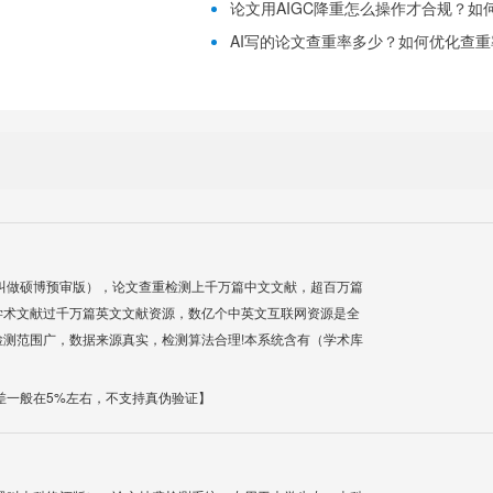
论文用AIGC降重怎么操作才合规？如
！
AI写的论文查重率多少？如何优化查重
叫做硕博预审版），论文查重检测上千万篇中文文献，超百万篇
学术文献过千万篇英文文献资源，数亿个中英文互联网资源是全
测范围广，数据来源真实，检测算法合理!本系统含有（学术库
差一般在5%左右，不支持真伪验证】