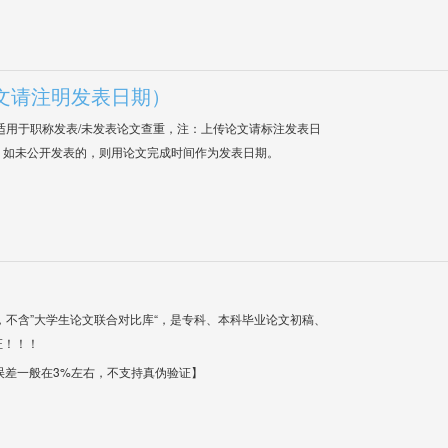
文请注明发表日期）
适用于职称发表/未发表论文查重，注：上传论文请标注发表日
；如未公开发表的，则用论文完成时间作为发表日期。
，不含”大学生论文联合对比库“，是专科、本科毕业论文初稿、
证！！！
【误差一般在3%左右，不支持真伪验证】