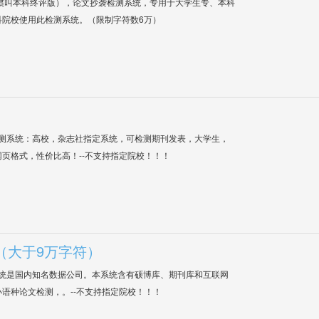
惯叫本科终评版），论文抄袭检测系统，专用于大学生专、本科
科院校使用此检测系统。（限制字符数6万）
检测系统：高校，杂志社指定系统，可检测期刊发表，大学生，
网页格式，性价比高！--不支持指定院校！！！
（大于9万字符）
系统是国内知名数据公司。本系统含有硕博库、期刊库和互联网
语种论文检测，。--不支持指定院校！！！