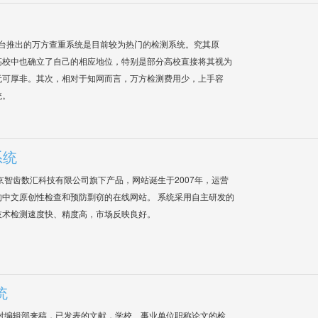
平台推出的万方查重系统是目前较为热门的检测系统。究其原
高校中也确立了自己的相应地位，特别是部分高校直接将其视为
无可厚非。其次，相对于知网而言，万方检测费用少，上手容
统。
系统
是北京智齿数汇科技有限公司旗下产品，网站诞生于2007年，运营
中文原创性检查和预防剽窃的在线网站。 系统采用自主研发的
技术检测速度快、精度高，市场反映良好。
统
对编辑部来稿，已发表的文献，学校、事业单位职称论文的检