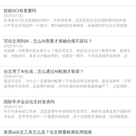
点，删了改改了删，重复率还是纹丝不动，截止日期一天天近，整个人都要焦虑
到秃头。这时候靠谱的AI降重真的就是救命稻草，选对工具，半天就能搞定你两
投稿SCI有查重吗
三天都做不完的事。不是所有人都需要用AI降重，但如果你符合下面这些场景，
真的可以试试：初稿写完重复率远超要
2026-07-01
在准备SCI论文投稿的过程中，许多研究者，尤其是初次涉足国际期刊的作者，
心中常会浮现这样一个疑问：期刊编辑部在审稿前，会像国内学位论文审核那
样，先对稿件进行重复率检查吗？这个疑虑关乎学术诚信的底线，也直接影响到
论文的初审通过率。实际上，SCI期刊对重复内容的审查是严谨投稿流程中不可
写论文用到AI，怎么AI查重才准确合规不踩坑？
或缺的一环。本篇AEIC学术交流中心小编就为大家介绍“投稿SCI有查重吗”。
一、查重是标准流程答案是明确的：绝大多数S
2026-07-01
先搞懂：AI查重到底在查什么？现在写论文，谁还没沾过AI？整理大纲、梳理文
献、润色语句，多多少少都会用到。但最近一两年，不管是高校毕业答辩，还是
期刊投稿，对AI生成内容的管控越来越严，只查普通文字重复率已经不够了，必
须加做AI查重。很多人分不清，AI查重和普通查重到底有啥区别？这里说透：普
论文用了AI生成，怎么通过AI检测才靠谱？
通查重查的是你的文字和已公开文献的重复比例，防的是抄袭；AI查重查的是你
的内容里，有多少是AI生成的，防的是过
2026-07-01
现在写论文，为什么一定要做AI检测？不知道你有没有发现，最近这两年，不管
是高校毕业答辩，还是期刊投稿，对AI生成内容的检查越来越严了。之前就听身
边朋友说，初稿用AI整理了文献综述，没做AI检测就交了学校预审，直接被打回
要求修改，还差点被判定学术不规范，真的太冤了。现在国内多数高校和核心期
国际学术会议论文好发表吗
刊，都已经明确出台了相关规定：如果使用AI生成内容辅助写作，必须明确标
注，未标注的AI生成内容会被认定为不符合学
2026-07-01
对于许多科研工作者，尤其是青年学者和研究生而言，将研究成果发表于国际学
术会议，是学术生涯中一个重要的里程碑。这个过程既充满机遇，也伴随着挑
战。面对不同的会议等级、严格的评审标准和激烈的竞争，不少人心中都会产生
疑问：国际学术会议论文到底好不好发表？其价值和难度究竟如何衡量。本篇
靠谱ai论文工具怎么选？论文降重检测实用指南
AEIC学术交流中心小编就为大家介绍“国际学术会议论文好发表吗”。一、会议论