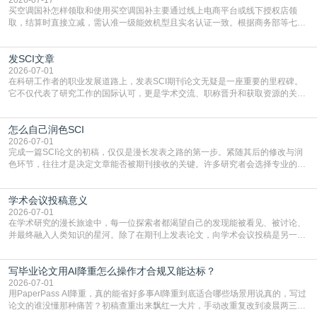
买空调国补怎样领取和使用买空调国补主要通过线上电商平台或线下授权店领
取，结算时直接立减‌，需认准一级能效机型且实名认证一致。根据商务部等七部
门部署的2026年消费品以旧换新政策，全国统一补贴标准，具体操作如下。‌‌‌哪里
能领到补贴首选‌京东APP‌搜索专属口令(如【家电补贴1637】、【国补立省
发SCI文章
4949】等，口令会随活动更新，以页面显示为准)进入补贴专场。淘宝/天猫也可
复制粘贴【8$FKFGgJq
2026-07-01
在科研工作者的职业发展道路上，发表SCI期刊论文无疑是一座重要的里程碑。
它不仅代表了研究工作的国际认可，更是学术交流、职称晋升和获取资源的关键
凭证。然而，对于许多初学者甚至是有经验的研究者来说，这个过程依然充满挑
战与困惑。从选题立意到投稿回应，每一步都需要精心的策略与扎实的工作。本
怎么自己润色SCI
篇AEIC学术交流中心小编就为大家介绍“发SCI文章”。一、精准定位是成功的第
一步发表SCI文章，首要解决的问题是“投
2026-07-01
完成一篇SCI论文的初稿，仅仅是漫长发表之路的第一步。紧随其后的修改与润
色环节，往往才是决定文章能否被期刊接收的关键。许多研究者会选择专业的语
言润色服务，但这并非唯一途径。掌握自我润色的方法与技巧，不仅能提升论文
质量，更能在此过程中深化对学术写作的理解。如何系统、高效地打磨自己的论
学术会议投稿意义
文，使其在语言和学术表达上更符合国际期刊的要求，是每位研究者值得投入学
习的技能。本篇AEIC学术交流中心小编就为大家介
2026-07-01
在学术研究的漫长旅途中，每一位探索者都渴望自己的发现能被看见、被讨论、
并最终融入人类知识的星河。除了在期刊上发表论文，向学术会议投稿是另一个
至关重要且富有活力的环节。它不仅仅是一个提交文稿的动作，更是一扇通往更
广阔学术天地的大门，连接着个体研究与社会网络。本篇AEIC学术交流中心小编
写毕业论文用AI降重怎么操作才合规又能达标？
就为大家介绍“学术会议投稿意义”。一、加速研究成果的传播与反馈学术会议通
常具有周期短、时效性强的特点。相比期刊漫长的
2026-07-01
用PaperPass AI降重，真的能省好多事AI降重到底适合哪些场景用说真的，写过
论文的谁没懂那种痛苦？初稿查重出来飘红一大片，手动改重复改到凌晨两三