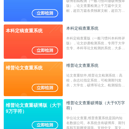
硕博初稿检测（一般习惯叫做硕博预审
版），论文查重检测上千万篇中文文
献，超百万篇各类独家文献，超百万港
澳台地区学术文献过千万篇英文文献资
源，数亿个中英文互联网资源是全国高
校用来检测硕博论文的系统，检测范围
本科定稿查重系统
本科定稿查重系统
广，数据来源真实，检测算法合理!本
系统含有（学术库与源码库）。（限制
本科定稿查重版（一般习惯叫本科终评
字符数30万）
版），论文抄袭检测系统，专用于大学
生专、本科等论文检测的系统，大多数
专、本科院校使用此检测系统。（限制
字符数6万）
维普论文查重系统
维普论文查重系统
论文查重软件,维普论文检测系统：高
校，杂志社指定系统，可检测期刊发
表，大学生，硕博等论文。检测报告支
持PDF、网页格式，性价比高！--不支
持指定院校！！！
维普论文查重硕博版（大于9万字
维普论文查重硕博版（大于
符）
9万字符）
学位论文查重,维普查重系统是国内知
名数据公司。本系统含有硕博库、期刊
库和互联网资源等。支持中文、英文、