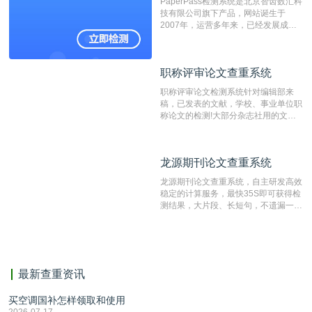
PaperPass检测系统是北京智齿数汇科
重的推荐系统。
技有限公司旗下产品，网站诞生于
2007年，运营多年来，已经发展成为
国内可信赖的中文原创性检查和预防剽
窃的在线网站。 系统采用自主研发的
动态指纹越级扫描检测技术，该项技术
职称评审论文查重系统
职称评审论文查重系统
检测速度快、精度高，市场反映良好。
职称评审论文检测系统针对编辑部来
稿，已发表的文献，学校、事业单位职
称论文的检测!大部分杂志社用的文献
抄袭检测系统。可检测抄袭与剽窃、伪
造、篡改、不当署名、一稿多投等学术
不端文献，学术不端论文查重可供期刊
龙源期刊论文查重系统
龙源期刊论文查重系统
编辑部检测来稿和已发表的文献,检测
结果和杂志社一致,已发表过的文章检
龙源期刊论文查重系统，自主研发高效
测时注意填写第一作者,才能排除已发
稳定的计算服务，最快35S即可获得检
表文献复制比。（限制字符数1万）
测结果，大片段、长短句，不遗漏一处
相似，区分论文中的正确引用参考文
献。
最新查重资讯
买空调国补怎样领取和使用
2026-07-17