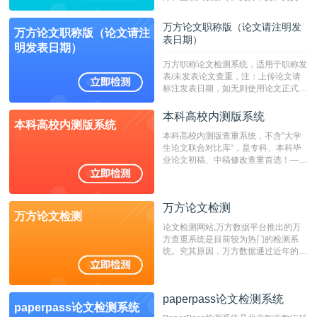
繁体、小语种论文检测，。--不支持指
定院校！！！
万方论文职称版（论文请注明发
万方论文职称版（论文请注
表日期）
明发表日期）
万方职称论文检测系统，适用于职称发
表/未发表论文查重，注：上传论文请
标注发表日期，如无则使用论文正式发
表时间；如未公开发表的，则用论文完
成时间作为发表日期。
本科高校内测版系统
本科高校内测版系统
本科高校内测版查重系统，不含”大学
生论文联合对比库“，是专科、本科毕
业论文初稿、中稿修改查重首选！——
不支持验证！！！
万方论文检测
万方论文检测
论文检测网站,万方数据平台推出的万
方查重系统是目前较为热门的检测系
统。究其原因，万方数据通过近年的发
展，在高校中也确立了自己的相应地
位，特别是部分高校直接将其视为毕业
检测系统，其真实性和权威性无可厚
paperpass论文检测系统
非。其次，相对于知网而言，万方检测
paperpass论文检测系统
费用少，上手容易，是学生初次论文查