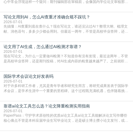
心中常会浮现这样一个疑问：期刊编辑部在审稿前，会像国内学位论文审核那
样，先对稿件进行重复率检查吗？这个疑虑关乎学术诚信的底线，也直接影响到
论文的初审通过率。实际上，SCI期刊对重复内容的审查是严谨投稿流程中不可
写论文用到AI，怎么AI查重才准确合规不踩坑？
或缺的一环。本篇AEIC学术交流中心小编就为大家介绍“投稿SCI有查重吗”。
一、查重是标准流程答案是明确的：绝大多数S
2026-07-01
先搞懂：AI查重到底在查什么？现在写论文，谁还没沾过AI？整理大纲、梳理文
献、润色语句，多多少少都会用到。但最近一两年，不管是高校毕业答辩，还是
期刊投稿，对AI生成内容的管控越来越严，只查普通文字重复率已经不够了，必
须加做AI查重。很多人分不清，AI查重和普通查重到底有啥区别？这里说透：普
论文用了AI生成，怎么通过AI检测才靠谱？
通查重查的是你的文字和已公开文献的重复比例，防的是抄袭；AI查重查的是你
的内容里，有多少是AI生成的，防的是过
2026-07-01
现在写论文，为什么一定要做AI检测？不知道你有没有发现，最近这两年，不管
是高校毕业答辩，还是期刊投稿，对AI生成内容的检查越来越严了。之前就听身
边朋友说，初稿用AI整理了文献综述，没做AI检测就交了学校预审，直接被打回
要求修改，还差点被判定学术不规范，真的太冤了。现在国内多数高校和核心期
国际学术会议论文好发表吗
刊，都已经明确出台了相关规定：如果使用AI生成内容辅助写作，必须明确标
注，未标注的AI生成内容会被认定为不符合学
2026-07-01
对于许多科研工作者，尤其是青年学者和研究生而言，将研究成果发表于国际学
术会议，是学术生涯中一个重要的里程碑。这个过程既充满机遇，也伴随着挑
战。面对不同的会议等级、严格的评审标准和激烈的竞争，不少人心中都会产生
疑问：国际学术会议论文到底好不好发表？其价值和难度究竟如何衡量。本篇
靠谱ai论文工具怎么选？论文降重检测实用指南
AEIC学术交流中心小编就为大家介绍“国际学术会议论文好发表吗”。一、会议论
文发表的相对优势与期刊论文相比，国际会议论文的发
2026-07-01
PaperPass：守护学术原创性的优质ai论文工具ai论文工具能解决论文写作哪些
核心痛点不管是本科应届毕业生写毕业论文，还是硕士博士攒小论文发刊，或是
科研人员整理课题成果，都绕不开重复率核查、内容优化这两大难关。以前全靠
自己逐句读逐句改，熬好几个大夜不说，还经常改不到点上，交上去才发现重复