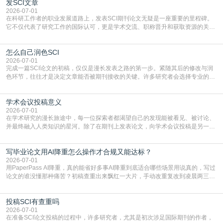
发SCI文章
4949】等，口令会随活动更新，以页面显示为准)进入补贴专场。淘宝/天猫也可
复制粘贴【8$FKFGgJq
2026-07-01
在科研工作者的职业发展道路上，发表SCI期刊论文无疑是一座重要的里程碑。
它不仅代表了研究工作的国际认可，更是学术交流、职称晋升和获取资源的关键
凭证。然而，对于许多初学者甚至是有经验的研究者来说，这个过程依然充满挑
战与困惑。从选题立意到投稿回应，每一步都需要精心的策略与扎实的工作。本
怎么自己润色SCI
篇AEIC学术交流中心小编就为大家介绍“发SCI文章”。一、精准定位是成功的第
一步发表SCI文章，首要解决的问题是“投
2026-07-01
完成一篇SCI论文的初稿，仅仅是漫长发表之路的第一步。紧随其后的修改与润
色环节，往往才是决定文章能否被期刊接收的关键。许多研究者会选择专业的语
言润色服务，但这并非唯一途径。掌握自我润色的方法与技巧，不仅能提升论文
质量，更能在此过程中深化对学术写作的理解。如何系统、高效地打磨自己的论
学术会议投稿意义
文，使其在语言和学术表达上更符合国际期刊的要求，是每位研究者值得投入学
习的技能。本篇AEIC学术交流中心小编就为大家介
2026-07-01
在学术研究的漫长旅途中，每一位探索者都渴望自己的发现能被看见、被讨论、
并最终融入人类知识的星河。除了在期刊上发表论文，向学术会议投稿是另一个
至关重要且富有活力的环节。它不仅仅是一个提交文稿的动作，更是一扇通往更
广阔学术天地的大门，连接着个体研究与社会网络。本篇AEIC学术交流中心小编
写毕业论文用AI降重怎么操作才合规又能达标？
就为大家介绍“学术会议投稿意义”。一、加速研究成果的传播与反馈学术会议通
常具有周期短、时效性强的特点。相比期刊漫长的
2026-07-01
用PaperPass AI降重，真的能省好多事AI降重到底适合哪些场景用说真的，写过
论文的谁没懂那种痛苦？初稿查重出来飘红一大片，手动改重复改到凌晨两三
点，删了改改了删，重复率还是纹丝不动，截止日期一天天近，整个人都要焦虑
到秃头。这时候靠谱的AI降重真的就是救命稻草，选对工具，半天就能搞定你两
投稿SCI有查重吗
三天都做不完的事。不是所有人都需要用AI降重，但如果你符合下面这些场景，
真的可以试试：初稿写完重复率远超要
2026-07-01
在准备SCI论文投稿的过程中，许多研究者，尤其是初次涉足国际期刊的作者，