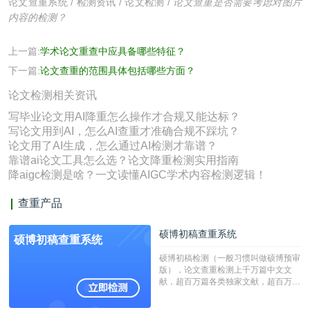
论文查重系统
/
检测资讯
/
论文检测
/
论文查重是否需要考虑对图片
内容的检测？
上一篇:
学术论文重查中应具备哪些特征？
下一篇:
论文查重的范围具体包括哪些方面？
论文检测相关资讯
写毕业论文用AI降重怎么操作才合规又能达标？
写论文用到AI，怎么AI查重才准确合规不踩坑？
论文用了AI生成，怎么通过AI检测才靠谱？
靠谱ai论文工具怎么选？论文降重检测实用指南
降aigc检测是啥？一文读懂AIGC学术内容检测逻辑！
查重产品
硕博初稿查重系统
硕博初稿查重系统
硕博初稿检测（一般习惯叫做硕博预审
版），论文查重检测上千万篇中文文
献，超百万篇各类独家文献，超百万港
澳台地区学术文献过千万篇英文文献资
源，数亿个中英文互联网资源是全国高