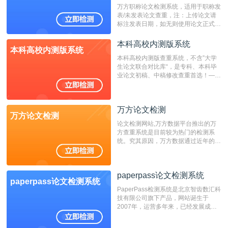
万方职称论文检测系统，适用于职称发
表/未发表论文查重，注：上传论文请
标注发表日期，如无则使用论文正式发
表时间；如未公开发表的，则用论文完
成时间作为发表日期。
本科高校内测版系统
本科高校内测版系统
本科高校内测版查重系统，不含”大学
生论文联合对比库“，是专科、本科毕
业论文初稿、中稿修改查重首选！——
不支持验证！！！
万方论文检测
万方论文检测
论文检测网站,万方数据平台推出的万
方查重系统是目前较为热门的检测系
统。究其原因，万方数据通过近年的发
展，在高校中也确立了自己的相应地
位，特别是部分高校直接将其视为毕业
检测系统，其真实性和权威性无可厚
paperpass论文检测系统
非。其次，相对于知网而言，万方检测
paperpass论文检测系统
费用少，上手容易，是学生初次论文查
PaperPass检测系统是北京智齿数汇科
重的推荐系统。
技有限公司旗下产品，网站诞生于
2007年，运营多年来，已经发展成为
国内可信赖的中文原创性检查和预防剽
窃的在线网站。 系统采用自主研发的