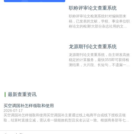
动态指纹越级扫描检测技术，该项技术
职称评审论文查重系统
职称评审论文查重系统
检测速度快、精度高，市场反映良好。
职称评审论文检测系统针对编辑部来
稿，已发表的文献，学校、事业单位职
称论文的检测!大部分杂志社用的文献
抄袭检测系统。可检测抄袭与剽窃、伪
造、篡改、不当署名、一稿多投等学术
不端文献，学术不端论文查重可供期刊
龙源期刊论文查重系统
龙源期刊论文查重系统
编辑部检测来稿和已发表的文献,检测
结果和杂志社一致,已发表过的文章检
龙源期刊论文查重系统，自主研发高效
测时注意填写第一作者,才能排除已发
稳定的计算服务，最快35S即可获得检
表文献复制比。（限制字符数1万）
测结果，大片段、长短句，不遗漏一处
相似，区分论文中的正确引用参考文
献。
最新查重资讯
买空调国补怎样领取和使用
2026-07-17
买空调国补怎样领取和使用买空调国补主要通过线上电商平台或线下授权店领
取，结算时直接立减‌，需认准一级能效机型且实名认证一致。根据商务部等七部
门部署的2026年消费品以旧换新政策，全国统一补贴标准，具体操作如下。‌‌‌哪里
能领到补贴首选‌京东APP‌搜索专属口令(如【家电补贴1637】、【国补立省