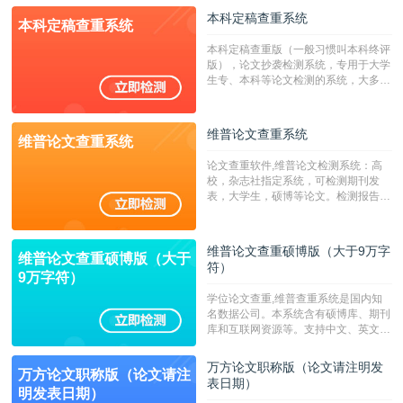
校用来检测硕博论文的系统，检测范围
本科定稿查重系统
本科定稿查重系统
广，数据来源真实，检测算法合理!本
系统含有（学术库与源码库）。（限制
本科定稿查重版（一般习惯叫本科终评
字符数30万）
版），论文抄袭检测系统，专用于大学
生专、本科等论文检测的系统，大多数
专、本科院校使用此检测系统。（限制
字符数6万）
维普论文查重系统
维普论文查重系统
论文查重软件,维普论文检测系统：高
校，杂志社指定系统，可检测期刊发
表，大学生，硕博等论文。检测报告支
持PDF、网页格式，性价比高！--不支
持指定院校！！！
维普论文查重硕博版（大于9万字
维普论文查重硕博版（大于
符）
9万字符）
学位论文查重,维普查重系统是国内知
名数据公司。本系统含有硕博库、期刊
库和互联网资源等。支持中文、英文、
繁体、小语种论文检测，。--不支持指
定院校！！！
万方论文职称版（论文请注明发
万方论文职称版（论文请注
表日期）
明发表日期）