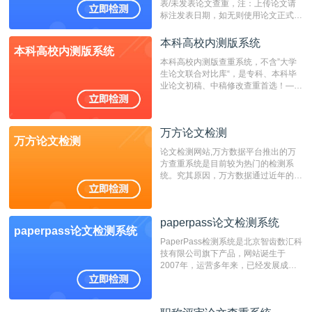
表/未发表论文查重，注：上传论文请
标注发表日期，如无则使用论文正式发
表时间；如未公开发表的，则用论文完
成时间作为发表日期。
本科高校内测版系统
本科高校内测版系统
本科高校内测版查重系统，不含”大学
生论文联合对比库“，是专科、本科毕
业论文初稿、中稿修改查重首选！——
不支持验证！！！
万方论文检测
万方论文检测
论文检测网站,万方数据平台推出的万
方查重系统是目前较为热门的检测系
统。究其原因，万方数据通过近年的发
展，在高校中也确立了自己的相应地
位，特别是部分高校直接将其视为毕业
检测系统，其真实性和权威性无可厚
paperpass论文检测系统
非。其次，相对于知网而言，万方检测
paperpass论文检测系统
费用少，上手容易，是学生初次论文查
PaperPass检测系统是北京智齿数汇科
重的推荐系统。
技有限公司旗下产品，网站诞生于
2007年，运营多年来，已经发展成为
国内可信赖的中文原创性检查和预防剽
窃的在线网站。 系统采用自主研发的
动态指纹越级扫描检测技术，该项技术