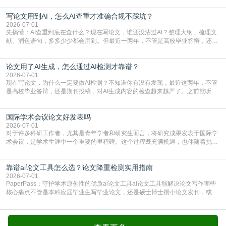
论文的初审通过率。实际上，SCI期刊对重复内容的审查是严谨投稿流程中不可
写论文用到AI，怎么AI查重才准确合规不踩坑？
或缺的一环。本篇AEIC学术交流中心小编就为大家介绍“投稿SCI有查重吗”。
一、查重是标准流程答案是明确的：绝大多数S
2026-07-01
先搞懂：AI查重到底在查什么？现在写论文，谁还没沾过AI？整理大纲、梳理文
献、润色语句，多多少少都会用到。但最近一两年，不管是高校毕业答辩，还是
期刊投稿，对AI生成内容的管控越来越严，只查普通文字重复率已经不够了，必
须加做AI查重。很多人分不清，AI查重和普通查重到底有啥区别？这里说透：普
论文用了AI生成，怎么通过AI检测才靠谱？
通查重查的是你的文字和已公开文献的重复比例，防的是抄袭；AI查重查的是你
的内容里，有多少是AI生成的，防的是过
2026-07-01
现在写论文，为什么一定要做AI检测？不知道你有没有发现，最近这两年，不管
是高校毕业答辩，还是期刊投稿，对AI生成内容的检查越来越严了。之前就听身
边朋友说，初稿用AI整理了文献综述，没做AI检测就交了学校预审，直接被打回
要求修改，还差点被判定学术不规范，真的太冤了。现在国内多数高校和核心期
国际学术会议论文好发表吗
刊，都已经明确出台了相关规定：如果使用AI生成内容辅助写作，必须明确标
注，未标注的AI生成内容会被认定为不符合学
2026-07-01
对于许多科研工作者，尤其是青年学者和研究生而言，将研究成果发表于国际学
术会议，是学术生涯中一个重要的里程碑。这个过程既充满机遇，也伴随着挑
战。面对不同的会议等级、严格的评审标准和激烈的竞争，不少人心中都会产生
疑问：国际学术会议论文到底好不好发表？其价值和难度究竟如何衡量。本篇
靠谱ai论文工具怎么选？论文降重检测实用指南
AEIC学术交流中心小编就为大家介绍“国际学术会议论文好发表吗”。一、会议论
文发表的相对优势与期刊论文相比，国际会议论文的发
2026-07-01
PaperPass：守护学术原创性的优质ai论文工具ai论文工具能解决论文写作哪些
核心痛点不管是本科应届毕业生写毕业论文，还是硕士博士攒小论文发刊，或是
科研人员整理课题成果，都绕不开重复率核查、内容优化这两大难关。以前全靠
自己逐句读逐句改，熬好几个大夜不说，还经常改不到点上，交上去才发现重复
率超标，再返工太折腾。现在有了成熟的ai论文工具，这些痛点基本都能高效解