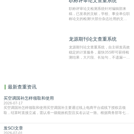
职称评审论文查重系统
职称评审论文查重系统
检测速度快、精度高，市场反映良好。
职称评审论文检测系统针对编辑部来
稿，已发表的文献，学校、事业单位职
称论文的检测!大部分杂志社用的文献
抄袭检测系统。可检测抄袭与剽窃、伪
造、篡改、不当署名、一稿多投等学术
不端文献，学术不端论文查重可供期刊
龙源期刊论文查重系统
龙源期刊论文查重系统
编辑部检测来稿和已发表的文献,检测
结果和杂志社一致,已发表过的文章检
龙源期刊论文查重系统，自主研发高效
测时注意填写第一作者,才能排除已发
稳定的计算服务，最快35S即可获得检
表文献复制比。（限制字符数1万）
测结果，大片段、长短句，不遗漏一处
相似，区分论文中的正确引用参考文
献。
最新查重资讯
买空调国补怎样领取和使用
2026-07-17
买空调国补怎样领取和使用买空调国补主要通过线上电商平台或线下授权店领
取，结算时直接立减‌，需认准一级能效机型且实名认证一致。根据商务部等七部
门部署的2026年消费品以旧换新政策，全国统一补贴标准，具体操作如下。‌‌‌哪里
能领到补贴首选‌京东APP‌搜索专属口令(如【家电补贴1637】、【国补立省
发SCI文章
4949】等，口令会随活动更新，以页面显示为准)进入补贴专场。淘宝/天猫也可
复制粘贴【8$FKFGgJq
2026-07-01