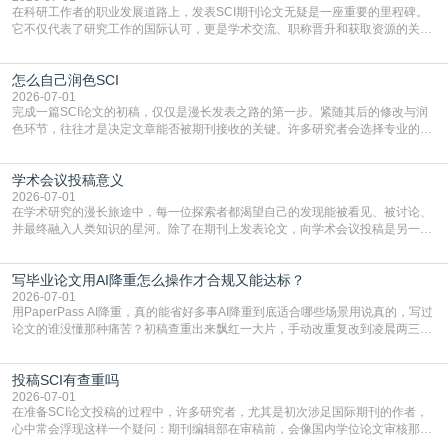
在科研工作者的职业发展道路上，发表SCI期刊论文无疑是一座重要的里程碑。
它不仅代表了研究工作的国际认可，更是学术交流、职称晋升和获取资源的关键
凭证。然而，对于许多初学者甚至是有经验的研究者来说，这个过程依然充满挑
战与困惑。从选题立意到投稿回应，每一步都需要精心的策略与扎实的工作。本
怎么自己润色SCI
篇AEIC学术交流中心小编就为大家介绍“发SCI文章”。一、精准定位是成功的第
一步发表SCI文章，首要解决的问题是“投
2026-07-01
完成一篇SCI论文的初稿，仅仅是漫长发表之路的第一步。紧随其后的修改与润
色环节，往往才是决定文章能否被期刊接收的关键。许多研究者会选择专业的语
言润色服务，但这并非唯一途径。掌握自我润色的方法与技巧，不仅能提升论文
质量，更能在此过程中深化对学术写作的理解。如何系统、高效地打磨自己的论
学术会议投稿意义
文，使其在语言和学术表达上更符合国际期刊的要求，是每位研究者值得投入学
习的技能。本篇AEIC学术交流中心小编就为大家介
2026-07-01
在学术研究的漫长旅途中，每一位探索者都渴望自己的发现能被看见、被讨论、
并最终融入人类知识的星河。除了在期刊上发表论文，向学术会议投稿是另一个
至关重要且富有活力的环节。它不仅仅是一个提交文稿的动作，更是一扇通往更
广阔学术天地的大门，连接着个体研究与社会网络。本篇AEIC学术交流中心小编
写毕业论文用AI降重怎么操作才合规又能达标？
就为大家介绍“学术会议投稿意义”。一、加速研究成果的传播与反馈学术会议通
常具有周期短、时效性强的特点。相比期刊漫长的
2026-07-01
用PaperPass AI降重，真的能省好多事AI降重到底适合哪些场景用说真的，写过
论文的谁没懂那种痛苦？初稿查重出来飘红一大片，手动改重复改到凌晨两三
点，删了改改了删，重复率还是纹丝不动，截止日期一天天近，整个人都要焦虑
到秃头。这时候靠谱的AI降重真的就是救命稻草，选对工具，半天就能搞定你两
投稿SCI有查重吗
三天都做不完的事。不是所有人都需要用AI降重，但如果你符合下面这些场景，
真的可以试试：初稿写完重复率远超要
2026-07-01
在准备SCI论文投稿的过程中，许多研究者，尤其是初次涉足国际期刊的作者，
心中常会浮现这样一个疑问：期刊编辑部在审稿前，会像国内学位论文审核那
样，先对稿件进行重复率检查吗？这个疑虑关乎学术诚信的底线，也直接影响到