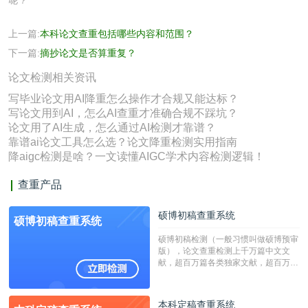
呢？
上一篇:
本科论文查重包括哪些内容和范围？
下一篇:
摘抄论文是否算重复？
论文检测相关资讯
写毕业论文用AI降重怎么操作才合规又能达标？
写论文用到AI，怎么AI查重才准确合规不踩坑？
论文用了AI生成，怎么通过AI检测才靠谱？
靠谱ai论文工具怎么选？论文降重检测实用指南
降aigc检测是啥？一文读懂AIGC学术内容检测逻辑！
查重产品
硕博初稿查重系统
硕博初稿查重系统
硕博初稿检测（一般习惯叫做硕博预审
版），论文查重检测上千万篇中文文
献，超百万篇各类独家文献，超百万港
澳台地区学术文献过千万篇英文文献资
源，数亿个中英文互联网资源是全国高
校用来检测硕博论文的系统，检测范围
本科定稿查重系统