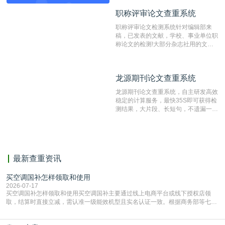
动态指纹越级扫描检测技术，该项技术
职称评审论文查重系统
职称评审论文查重系统
检测速度快、精度高，市场反映良好。
职称评审论文检测系统针对编辑部来
稿，已发表的文献，学校、事业单位职
称论文的检测!大部分杂志社用的文献
抄袭检测系统。可检测抄袭与剽窃、伪
造、篡改、不当署名、一稿多投等学术
不端文献，学术不端论文查重可供期刊
龙源期刊论文查重系统
龙源期刊论文查重系统
编辑部检测来稿和已发表的文献,检测
结果和杂志社一致,已发表过的文章检
龙源期刊论文查重系统，自主研发高效
测时注意填写第一作者,才能排除已发
稳定的计算服务，最快35S即可获得检
表文献复制比。（限制字符数1万）
测结果，大片段、长短句，不遗漏一处
相似，区分论文中的正确引用参考文
献。
最新查重资讯
买空调国补怎样领取和使用
2026-07-17
买空调国补怎样领取和使用买空调国补主要通过线上电商平台或线下授权店领
取，结算时直接立减‌，需认准一级能效机型且实名认证一致。根据商务部等七部
门部署的2026年消费品以旧换新政策，全国统一补贴标准，具体操作如下。‌‌‌哪里
能领到补贴首选‌京东APP‌搜索专属口令(如【家电补贴1637】、【国补立省