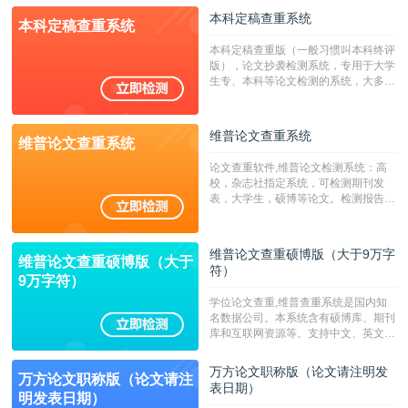
校用来检测硕博论文的系统，检测范围
本科定稿查重系统
本科定稿查重系统
广，数据来源真实，检测算法合理!本
系统含有（学术库与源码库）。（限制
本科定稿查重版（一般习惯叫本科终评
字符数30万）
版），论文抄袭检测系统，专用于大学
生专、本科等论文检测的系统，大多数
专、本科院校使用此检测系统。（限制
字符数6万）
维普论文查重系统
维普论文查重系统
论文查重软件,维普论文检测系统：高
校，杂志社指定系统，可检测期刊发
表，大学生，硕博等论文。检测报告支
持PDF、网页格式，性价比高！--不支
持指定院校！！！
维普论文查重硕博版（大于9万字
维普论文查重硕博版（大于
符）
9万字符）
学位论文查重,维普查重系统是国内知
名数据公司。本系统含有硕博库、期刊
库和互联网资源等。支持中文、英文、
繁体、小语种论文检测，。--不支持指
定院校！！！
万方论文职称版（论文请注明发
万方论文职称版（论文请注
表日期）
明发表日期）