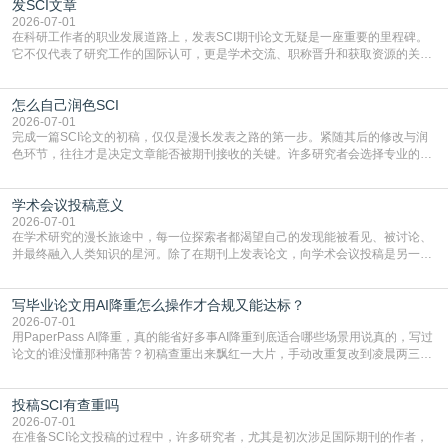
发SCI文章
4949】等，口令会随活动更新，以页面显示为准)进入补贴专场。淘宝/天猫也可
复制粘贴【8$FKFGgJq
2026-07-01
在科研工作者的职业发展道路上，发表SCI期刊论文无疑是一座重要的里程碑。
它不仅代表了研究工作的国际认可，更是学术交流、职称晋升和获取资源的关键
凭证。然而，对于许多初学者甚至是有经验的研究者来说，这个过程依然充满挑
战与困惑。从选题立意到投稿回应，每一步都需要精心的策略与扎实的工作。本
怎么自己润色SCI
篇AEIC学术交流中心小编就为大家介绍“发SCI文章”。一、精准定位是成功的第
一步发表SCI文章，首要解决的问题是“投
2026-07-01
完成一篇SCI论文的初稿，仅仅是漫长发表之路的第一步。紧随其后的修改与润
色环节，往往才是决定文章能否被期刊接收的关键。许多研究者会选择专业的语
言润色服务，但这并非唯一途径。掌握自我润色的方法与技巧，不仅能提升论文
质量，更能在此过程中深化对学术写作的理解。如何系统、高效地打磨自己的论
学术会议投稿意义
文，使其在语言和学术表达上更符合国际期刊的要求，是每位研究者值得投入学
习的技能。本篇AEIC学术交流中心小编就为大家介
2026-07-01
在学术研究的漫长旅途中，每一位探索者都渴望自己的发现能被看见、被讨论、
并最终融入人类知识的星河。除了在期刊上发表论文，向学术会议投稿是另一个
至关重要且富有活力的环节。它不仅仅是一个提交文稿的动作，更是一扇通往更
广阔学术天地的大门，连接着个体研究与社会网络。本篇AEIC学术交流中心小编
写毕业论文用AI降重怎么操作才合规又能达标？
就为大家介绍“学术会议投稿意义”。一、加速研究成果的传播与反馈学术会议通
常具有周期短、时效性强的特点。相比期刊漫长的
2026-07-01
用PaperPass AI降重，真的能省好多事AI降重到底适合哪些场景用说真的，写过
论文的谁没懂那种痛苦？初稿查重出来飘红一大片，手动改重复改到凌晨两三
点，删了改改了删，重复率还是纹丝不动，截止日期一天天近，整个人都要焦虑
到秃头。这时候靠谱的AI降重真的就是救命稻草，选对工具，半天就能搞定你两
投稿SCI有查重吗
三天都做不完的事。不是所有人都需要用AI降重，但如果你符合下面这些场景，
真的可以试试：初稿写完重复率远超要
2026-07-01
在准备SCI论文投稿的过程中，许多研究者，尤其是初次涉足国际期刊的作者，