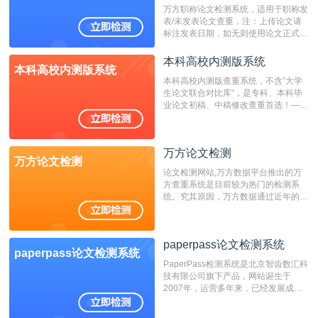
万方职称论文检测系统，适用于职称发
表/未发表论文查重，注：上传论文请
标注发表日期，如无则使用论文正式发
表时间；如未公开发表的，则用论文完
成时间作为发表日期。
本科高校内测版系统
本科高校内测版系统
本科高校内测版查重系统，不含”大学
生论文联合对比库“，是专科、本科毕
业论文初稿、中稿修改查重首选！——
不支持验证！！！
万方论文检测
万方论文检测
论文检测网站,万方数据平台推出的万
方查重系统是目前较为热门的检测系
统。究其原因，万方数据通过近年的发
展，在高校中也确立了自己的相应地
位，特别是部分高校直接将其视为毕业
检测系统，其真实性和权威性无可厚
paperpass论文检测系统
非。其次，相对于知网而言，万方检测
paperpass论文检测系统
费用少，上手容易，是学生初次论文查
PaperPass检测系统是北京智齿数汇科
重的推荐系统。
技有限公司旗下产品，网站诞生于
2007年，运营多年来，已经发展成为
国内可信赖的中文原创性检查和预防剽
窃的在线网站。 系统采用自主研发的