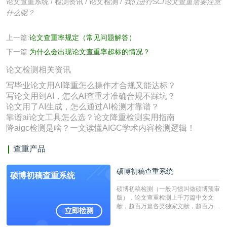
论文查重系统
/
检测资讯
/
论文检测
/
我们进行SCI论文查重需要注意
什么呢？
上一篇:
论文查重率规定（常见问题解答）
下一篇:
为什么会出现论文查重率超标的情况？
论文检测相关资讯
写毕业论文用AI降重怎么操作才合规又能达标？
写论文用到AI，怎么AI查重才准确合规不踩坑？
论文用了AI生成，怎么通过AI检测才靠谱？
靠谱ai论文工具怎么选？论文降重检测实用指南
降aigc检测是啥？一文读懂AIGC学术内容检测逻辑！
查重产品
硕博初稿查重系统
硕博初稿查重系统
硕博初稿检测（一般习惯叫做硕博预审
版），论文查重检测上千万篇中文文
献，超百万篇各类独家文献，超百万港
澳台地区学术文献过千万篇英文文献资
源，数亿个中英文互联网资源是全国高