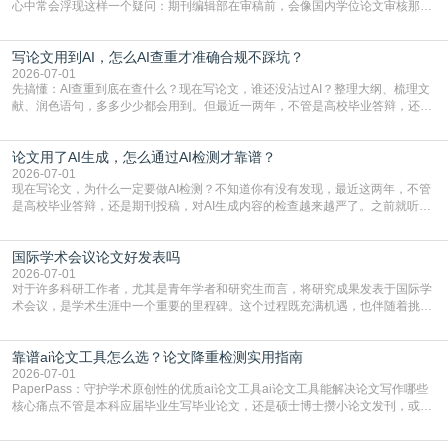
心中常会浮现这样一个疑问：期刊编辑部在审稿前，会像国内学位论文审核那
样，先对稿件进行重复率检查吗？这个疑虑关乎学术诚信的底线，也直接影响到
论文的初审通过率。实际上，SCI期刊对重复内容的审查是严谨投稿流程中不可
写论文用到AI，怎么AI查重才准确合规不踩坑？
或缺的一环。本篇AEIC学术交流中心小编就为大家介绍“投稿SCI有查重吗”。
一、查重是标准流程答案是明确的：绝大多数S
2026-07-01
先搞懂：AI查重到底在查什么？现在写论文，谁还没沾过AI？整理大纲、梳理文
献、润色语句，多多少少都会用到。但最近一两年，不管是高校毕业答辩，还是
期刊投稿，对AI生成内容的管控越来越严，只查普通文字重复率已经不够了，必
须加做AI查重。很多人分不清，AI查重和普通查重到底有啥区别？这里说透：普
论文用了AI生成，怎么通过AI检测才靠谱？
通查重查的是你的文字和已公开文献的重复比例，防的是抄袭；AI查重查的是你
的内容里，有多少是AI生成的，防的是过
2026-07-01
现在写论文，为什么一定要做AI检测？不知道你有没有发现，最近这两年，不管
是高校毕业答辩，还是期刊投稿，对AI生成内容的检查越来越严了。之前就听身
边朋友说，初稿用AI整理了文献综述，没做AI检测就交了学校预审，直接被打回
要求修改，还差点被判定学术不规范，真的太冤了。现在国内多数高校和核心期
国际学术会议论文好发表吗
刊，都已经明确出台了相关规定：如果使用AI生成内容辅助写作，必须明确标
注，未标注的AI生成内容会被认定为不符合学
2026-07-01
对于许多科研工作者，尤其是青年学者和研究生而言，将研究成果发表于国际学
术会议，是学术生涯中一个重要的里程碑。这个过程既充满机遇，也伴随着挑
战。面对不同的会议等级、严格的评审标准和激烈的竞争，不少人心中都会产生
疑问：国际学术会议论文到底好不好发表？其价值和难度究竟如何衡量。本篇
靠谱ai论文工具怎么选？论文降重检测实用指南
AEIC学术交流中心小编就为大家介绍“国际学术会议论文好发表吗”。一、会议论
文发表的相对优势与期刊论文相比，国际会议论文的发
2026-07-01
PaperPass：守护学术原创性的优质ai论文工具ai论文工具能解决论文写作哪些
核心痛点不管是本科应届毕业生写毕业论文，还是硕士博士攒小论文发刊，或是
科研人员整理课题成果，都绕不开重复率核查、内容优化这两大难关。以前全靠
自己逐句读逐句改，熬好几个大夜不说，还经常改不到点上，交上去才发现重复