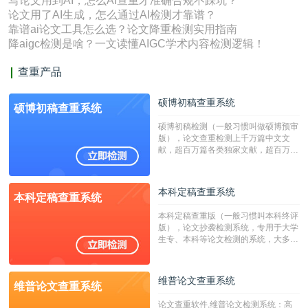
写论文用到AI，怎么AI查重才准确合规不踩坑？
论文用了AI生成，怎么通过AI检测才靠谱？
靠谱ai论文工具怎么选？论文降重检测实用指南
降aigc检测是啥？一文读懂AIGC学术内容检测逻辑！
查重产品
硕博初稿查重系统
硕博初稿查重系统
硕博初稿检测（一般习惯叫做硕博预审
版），论文查重检测上千万篇中文文
献，超百万篇各类独家文献，超百万港
澳台地区学术文献过千万篇英文文献资
源，数亿个中英文互联网资源是全国高
校用来检测硕博论文的系统，检测范围
本科定稿查重系统
本科定稿查重系统
广，数据来源真实，检测算法合理!本
系统含有（学术库与源码库）。（限制
本科定稿查重版（一般习惯叫本科终评
字符数30万）
版），论文抄袭检测系统，专用于大学
生专、本科等论文检测的系统，大多数
专、本科院校使用此检测系统。（限制
字符数6万）
维普论文查重系统
维普论文查重系统
论文查重软件,维普论文检测系统：高