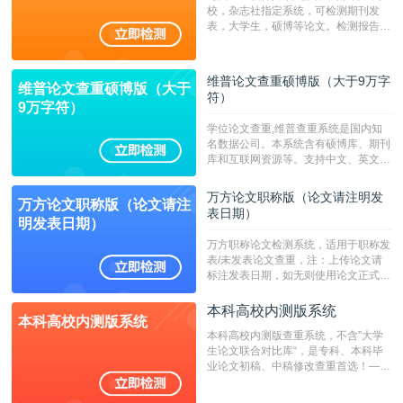
校，杂志社指定系统，可检测期刊发
表，大学生，硕博等论文。检测报告支
持PDF、网页格式，性价比高！--不支
持指定院校！！！
维普论文查重硕博版（大于9万字
维普论文查重硕博版（大于
符）
9万字符）
学位论文查重,维普查重系统是国内知
名数据公司。本系统含有硕博库、期刊
库和互联网资源等。支持中文、英文、
繁体、小语种论文检测，。--不支持指
定院校！！！
万方论文职称版（论文请注明发
万方论文职称版（论文请注
表日期）
明发表日期）
万方职称论文检测系统，适用于职称发
表/未发表论文查重，注：上传论文请
标注发表日期，如无则使用论文正式发
表时间；如未公开发表的，则用论文完
成时间作为发表日期。
本科高校内测版系统
本科高校内测版系统
本科高校内测版查重系统，不含”大学
生论文联合对比库“，是专科、本科毕
业论文初稿、中稿修改查重首选！——
不支持验证！！！