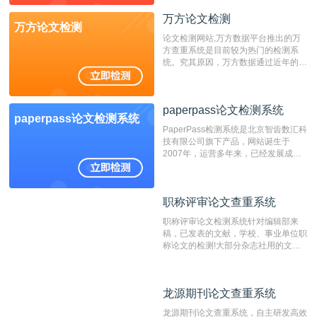
万方论文检测
万方论文检测
论文检测网站,万方数据平台推出的万
方查重系统是目前较为热门的检测系
统。究其原因，万方数据通过近年的发
展，在高校中也确立了自己的相应地
位，特别是部分高校直接将其视为毕业
检测系统，其真实性和权威性无可厚
paperpass论文检测系统
非。其次，相对于知网而言，万方检测
paperpass论文检测系统
费用少，上手容易，是学生初次论文查
PaperPass检测系统是北京智齿数汇科
重的推荐系统。
技有限公司旗下产品，网站诞生于
2007年，运营多年来，已经发展成为
国内可信赖的中文原创性检查和预防剽
窃的在线网站。 系统采用自主研发的
动态指纹越级扫描检测技术，该项技术
职称评审论文查重系统
职称评审论文查重系统
检测速度快、精度高，市场反映良好。
职称评审论文检测系统针对编辑部来
稿，已发表的文献，学校、事业单位职
称论文的检测!大部分杂志社用的文献
抄袭检测系统。可检测抄袭与剽窃、伪
造、篡改、不当署名、一稿多投等学术
不端文献，学术不端论文查重可供期刊
龙源期刊论文查重系统
龙源期刊论文查重系统
编辑部检测来稿和已发表的文献,检测
结果和杂志社一致,已发表过的文章检
龙源期刊论文查重系统，自主研发高效