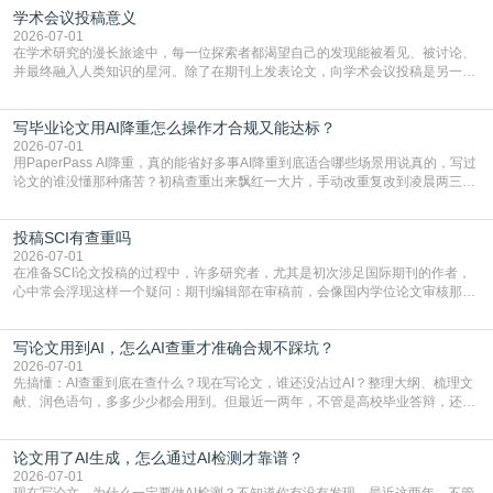
学术会议投稿意义
文，使其在语言和学术表达上更符合国际期刊的要求，是每位研究者值得投入学
习的技能。本篇AEIC学术交流中心小编就为大家介
2026-07-01
在学术研究的漫长旅途中，每一位探索者都渴望自己的发现能被看见、被讨论、
并最终融入人类知识的星河。除了在期刊上发表论文，向学术会议投稿是另一个
至关重要且富有活力的环节。它不仅仅是一个提交文稿的动作，更是一扇通往更
广阔学术天地的大门，连接着个体研究与社会网络。本篇AEIC学术交流中心小编
写毕业论文用AI降重怎么操作才合规又能达标？
就为大家介绍“学术会议投稿意义”。一、加速研究成果的传播与反馈学术会议通
常具有周期短、时效性强的特点。相比期刊漫长的
2026-07-01
用PaperPass AI降重，真的能省好多事AI降重到底适合哪些场景用说真的，写过
论文的谁没懂那种痛苦？初稿查重出来飘红一大片，手动改重复改到凌晨两三
点，删了改改了删，重复率还是纹丝不动，截止日期一天天近，整个人都要焦虑
到秃头。这时候靠谱的AI降重真的就是救命稻草，选对工具，半天就能搞定你两
投稿SCI有查重吗
三天都做不完的事。不是所有人都需要用AI降重，但如果你符合下面这些场景，
真的可以试试：初稿写完重复率远超要
2026-07-01
在准备SCI论文投稿的过程中，许多研究者，尤其是初次涉足国际期刊的作者，
心中常会浮现这样一个疑问：期刊编辑部在审稿前，会像国内学位论文审核那
样，先对稿件进行重复率检查吗？这个疑虑关乎学术诚信的底线，也直接影响到
论文的初审通过率。实际上，SCI期刊对重复内容的审查是严谨投稿流程中不可
写论文用到AI，怎么AI查重才准确合规不踩坑？
或缺的一环。本篇AEIC学术交流中心小编就为大家介绍“投稿SCI有查重吗”。
一、查重是标准流程答案是明确的：绝大多数S
2026-07-01
先搞懂：AI查重到底在查什么？现在写论文，谁还没沾过AI？整理大纲、梳理文
献、润色语句，多多少少都会用到。但最近一两年，不管是高校毕业答辩，还是
期刊投稿，对AI生成内容的管控越来越严，只查普通文字重复率已经不够了，必
须加做AI查重。很多人分不清，AI查重和普通查重到底有啥区别？这里说透：普
论文用了AI生成，怎么通过AI检测才靠谱？
通查重查的是你的文字和已公开文献的重复比例，防的是抄袭；AI查重查的是你
的内容里，有多少是AI生成的，防的是过
2026-07-01
现在写论文，为什么一定要做AI检测？不知道你有没有发现，最近这两年，不管