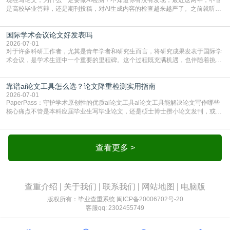
是高校毕业答辩，还是期刊投稿，对AI生成内容的检查越来越严了。之前就听身
边朋友说，初稿用AI整理了文献综述，没做AI检测就交了学校预审，直接被打回
要求修改，还差点被判定学术不规范，真的太冤了。现在国内多数高校和核心期
国际学术会议论文好发表吗
刊，都已经明确出台了相关规定：如果使用AI生成内容辅助写作，必须明确标
注，未标注的AI生成内容会被认定为不符合学
2026-07-01
对于许多科研工作者，尤其是青年学者和研究生而言，将研究成果发表于国际学
术会议，是学术生涯中一个重要的里程碑。这个过程既充满机遇，也伴随着挑
战。面对不同的会议等级、严格的评审标准和激烈的竞争，不少人心中都会产生
疑问：国际学术会议论文到底好不好发表？其价值和难度究竟如何衡量。本篇
靠谱ai论文工具怎么选？论文降重检测实用指南
AEIC学术交流中心小编就为大家介绍“国际学术会议论文好发表吗”。一、会议论
文发表的相对优势与期刊论文相比，国际会议论文的发
2026-07-01
PaperPass：守护学术原创性的优质ai论文工具ai论文工具能解决论文写作哪些
核心痛点不管是本科应届毕业生写毕业论文，还是硕士博士攒小论文发刊，或是
科研人员整理课题成果，都绕不开重复率核查、内容优化这两大难关。以前全靠
自己逐句读逐句改，熬好几个大夜不说，还经常改不到点上，交上去才发现重复
率超标，再返工太折腾。现在有了成熟的ai论文工具，这些痛点基本都能高效解
决。靠谱的ai论文工具，不止能帮你梳
查看更多 >
查重介绍
|
关于我们
|
联系我们
|
网站地图
|
电脑版
版权所有：毕业查重系统
闽ICP备20006702号-20
客服qq: 2302455749