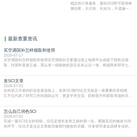
测时注意填写第一作者,才能排除已发
稳定的计算服务，最快35S即可获得检
表文献复制比。（限制字符数1万）
测结果，大片段、长短句，不遗漏一处
相似，区分论文中的正确引用参考文
献。
最新查重资讯
买空调国补怎样领取和使用
2026-07-17
买空调国补怎样领取和使用买空调国补主要通过线上电商平台或线下授权店领
取，结算时直接立减‌，需认准一级能效机型且实名认证一致。根据商务部等七部
门部署的2026年消费品以旧换新政策，全国统一补贴标准，具体操作如下。‌‌‌哪里
能领到补贴首选‌京东APP‌搜索专属口令(如【家电补贴1637】、【国补立省
发SCI文章
4949】等，口令会随活动更新，以页面显示为准)进入补贴专场。淘宝/天猫也可
复制粘贴【8$FKFGgJq
2026-07-01
在科研工作者的职业发展道路上，发表SCI期刊论文无疑是一座重要的里程碑。
它不仅代表了研究工作的国际认可，更是学术交流、职称晋升和获取资源的关键
凭证。然而，对于许多初学者甚至是有经验的研究者来说，这个过程依然充满挑
战与困惑。从选题立意到投稿回应，每一步都需要精心的策略与扎实的工作。本
怎么自己润色SCI
篇AEIC学术交流中心小编就为大家介绍“发SCI文章”。一、精准定位是成功的第
一步发表SCI文章，首要解决的问题是“投
2026-07-01
完成一篇SCI论文的初稿，仅仅是漫长发表之路的第一步。紧随其后的修改与润
色环节，往往才是决定文章能否被期刊接收的关键。许多研究者会选择专业的语
言润色服务，但这并非唯一途径。掌握自我润色的方法与技巧，不仅能提升论文
质量，更能在此过程中深化对学术写作的理解。如何系统、高效地打磨自己的论