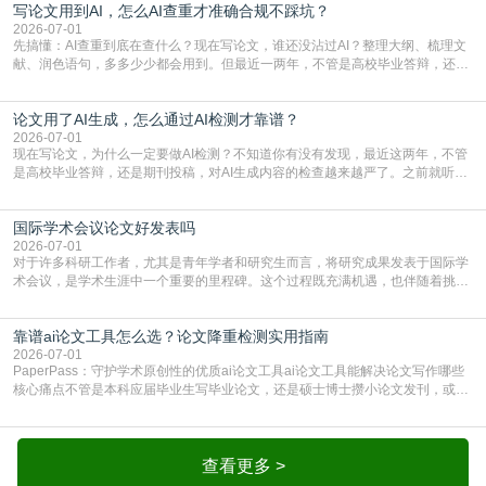
写论文用到AI，怎么AI查重才准确合规不踩坑？
或缺的一环。本篇AEIC学术交流中心小编就为大家介绍“投稿SCI有查重吗”。
一、查重是标准流程答案是明确的：绝大多数S
2026-07-01
先搞懂：AI查重到底在查什么？现在写论文，谁还没沾过AI？整理大纲、梳理文
献、润色语句，多多少少都会用到。但最近一两年，不管是高校毕业答辩，还是
期刊投稿，对AI生成内容的管控越来越严，只查普通文字重复率已经不够了，必
须加做AI查重。很多人分不清，AI查重和普通查重到底有啥区别？这里说透：普
论文用了AI生成，怎么通过AI检测才靠谱？
通查重查的是你的文字和已公开文献的重复比例，防的是抄袭；AI查重查的是你
的内容里，有多少是AI生成的，防的是过
2026-07-01
现在写论文，为什么一定要做AI检测？不知道你有没有发现，最近这两年，不管
是高校毕业答辩，还是期刊投稿，对AI生成内容的检查越来越严了。之前就听身
边朋友说，初稿用AI整理了文献综述，没做AI检测就交了学校预审，直接被打回
要求修改，还差点被判定学术不规范，真的太冤了。现在国内多数高校和核心期
国际学术会议论文好发表吗
刊，都已经明确出台了相关规定：如果使用AI生成内容辅助写作，必须明确标
注，未标注的AI生成内容会被认定为不符合学
2026-07-01
对于许多科研工作者，尤其是青年学者和研究生而言，将研究成果发表于国际学
术会议，是学术生涯中一个重要的里程碑。这个过程既充满机遇，也伴随着挑
战。面对不同的会议等级、严格的评审标准和激烈的竞争，不少人心中都会产生
疑问：国际学术会议论文到底好不好发表？其价值和难度究竟如何衡量。本篇
靠谱ai论文工具怎么选？论文降重检测实用指南
AEIC学术交流中心小编就为大家介绍“国际学术会议论文好发表吗”。一、会议论
文发表的相对优势与期刊论文相比，国际会议论文的发
2026-07-01
PaperPass：守护学术原创性的优质ai论文工具ai论文工具能解决论文写作哪些
核心痛点不管是本科应届毕业生写毕业论文，还是硕士博士攒小论文发刊，或是
科研人员整理课题成果，都绕不开重复率核查、内容优化这两大难关。以前全靠
自己逐句读逐句改，熬好几个大夜不说，还经常改不到点上，交上去才发现重复
率超标，再返工太折腾。现在有了成熟的ai论文工具，这些痛点基本都能高效解
决。靠谱的ai论文工具，不止能帮你梳
查看更多 >