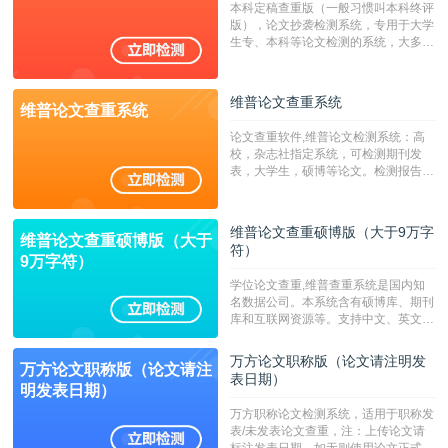
本科定稿查重版（一般习惯叫本科终评
字符数30万）
版），论文抄袭检测系统，专用于大学
生专、本科等论文检测的系统，大多数
专、本科院校使用此检测系统。（限制
字符数6万）
维普论文查重系统
维普论文查重系统
论文查重软件,维普论文检测系统：高
校，杂志社指定系统，可检测期刊发
表，大学生，硕博等论文。检测报告支
持PDF、网页格式，性价比高！--不支
持指定院校！！！
维普论文查重硕博版（大于9万字
维普论文查重硕博版（大于
符）
9万字符）
学位论文查重,维普查重系统是国内知
名数据公司。本系统含有硕博库、期刊
库和互联网资源等。支持中文、英文、
繁体、小语种论文检测，。--不支持指
定院校！！！
万方论文职称版（论文请注明发
万方论文职称版（论文请注
表日期）
明发表日期）
万方职称论文检测系统，适用于职称发
表/未发表论文查重，注：上传论文请