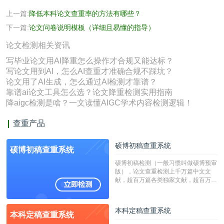
上一篇:
降低本科论文查重率的方法有哪些？
下一篇:
论文问卷说明模板（详细且易懂的指导）
论文检测相关资讯
写毕业论文用AI降重怎么操作才合规又能达标？
写论文用到AI，怎么AI查重才准确合规不踩坑？
论文用了AI生成，怎么通过AI检测才靠谱？
靠谱ai论文工具怎么选？论文降重检测实用指南
降aigc检测是啥？一文读懂AIGC学术内容检测逻辑！
查重产品
硕博初稿查重系统
硕博初稿查重系统
硕博初稿检测（一般习惯叫做硕博预审
版），论文查重检测上千万篇中文文
献，超百万篇各类独家文献，超百万港
澳台地区学术文献过千万篇英文文献资
源，数亿个中英文互联网资源是全国高
校用来检测硕博论文的系统，检测范围
本科定稿查重系统
本科定稿查重系统
广，数据来源真实，检测算法合理!本
系统含有（学术库与源码库）。（限制