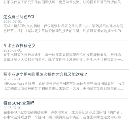
它不仅代表了研究工作的国际认可，更是学术交流、职称晋升和获取资源的关键
凭证。然而，对于许多初学者甚至是有经验的研究者来说，这个过程依然充满挑
战与困惑。从选题立意到投稿回应，每一步都需要精心的策略与扎实的工作。本
怎么自己润色SCI
篇AEIC学术交流中心小编就为大家介绍“发SCI文章”。一、精准定位是成功的第
一步发表SCI文章，首要解决的问题是“投
2026-07-01
完成一篇SCI论文的初稿，仅仅是漫长发表之路的第一步。紧随其后的修改与润
色环节，往往才是决定文章能否被期刊接收的关键。许多研究者会选择专业的语
言润色服务，但这并非唯一途径。掌握自我润色的方法与技巧，不仅能提升论文
质量，更能在此过程中深化对学术写作的理解。如何系统、高效地打磨自己的论
学术会议投稿意义
文，使其在语言和学术表达上更符合国际期刊的要求，是每位研究者值得投入学
习的技能。本篇AEIC学术交流中心小编就为大家介
2026-07-01
在学术研究的漫长旅途中，每一位探索者都渴望自己的发现能被看见、被讨论、
并最终融入人类知识的星河。除了在期刊上发表论文，向学术会议投稿是另一个
至关重要且富有活力的环节。它不仅仅是一个提交文稿的动作，更是一扇通往更
广阔学术天地的大门，连接着个体研究与社会网络。本篇AEIC学术交流中心小编
写毕业论文用AI降重怎么操作才合规又能达标？
就为大家介绍“学术会议投稿意义”。一、加速研究成果的传播与反馈学术会议通
常具有周期短、时效性强的特点。相比期刊漫长的
2026-07-01
用PaperPass AI降重，真的能省好多事AI降重到底适合哪些场景用说真的，写过
论文的谁没懂那种痛苦？初稿查重出来飘红一大片，手动改重复改到凌晨两三
点，删了改改了删，重复率还是纹丝不动，截止日期一天天近，整个人都要焦虑
到秃头。这时候靠谱的AI降重真的就是救命稻草，选对工具，半天就能搞定你两
投稿SCI有查重吗
三天都做不完的事。不是所有人都需要用AI降重，但如果你符合下面这些场景，
真的可以试试：初稿写完重复率远超要
2026-07-01
在准备SCI论文投稿的过程中，许多研究者，尤其是初次涉足国际期刊的作者，
心中常会浮现这样一个疑问：期刊编辑部在审稿前，会像国内学位论文审核那
样，先对稿件进行重复率检查吗？这个疑虑关乎学术诚信的底线，也直接影响到
论文的初审通过率。实际上，SCI期刊对重复内容的审查是严谨投稿流程中不可