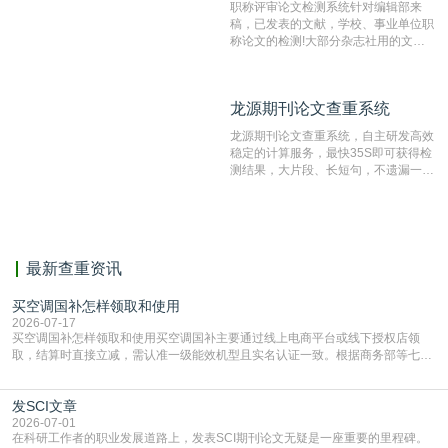
职称评审论文检测系统针对编辑部来
稿，已发表的文献，学校、事业单位职
称论文的检测!大部分杂志社用的文献
抄袭检测系统。可检测抄袭与剽窃、伪
造、篡改、不当署名、一稿多投等学术
不端文献，学术不端论文查重可供期刊
龙源期刊论文查重系统
龙源期刊论文查重系统
编辑部检测来稿和已发表的文献,检测
结果和杂志社一致,已发表过的文章检
龙源期刊论文查重系统，自主研发高效
测时注意填写第一作者,才能排除已发
稳定的计算服务，最快35S即可获得检
表文献复制比。（限制字符数1万）
测结果，大片段、长短句，不遗漏一处
相似，区分论文中的正确引用参考文
献。
最新查重资讯
买空调国补怎样领取和使用
2026-07-17
买空调国补怎样领取和使用买空调国补主要通过线上电商平台或线下授权店领
取，结算时直接立减‌，需认准一级能效机型且实名认证一致。根据商务部等七部
门部署的2026年消费品以旧换新政策，全国统一补贴标准，具体操作如下。‌‌‌哪里
能领到补贴首选‌京东APP‌搜索专属口令(如【家电补贴1637】、【国补立省
发SCI文章
4949】等，口令会随活动更新，以页面显示为准)进入补贴专场。淘宝/天猫也可
复制粘贴【8$FKFGgJq
2026-07-01
在科研工作者的职业发展道路上，发表SCI期刊论文无疑是一座重要的里程碑。