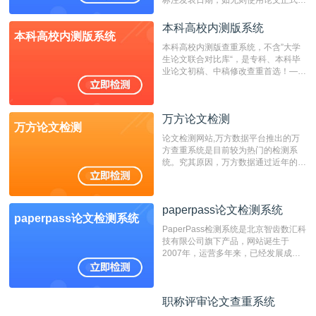
标注发表日期，如无则使用论文正式发
表时间；如未公开发表的，则用论文完
成时间作为发表日期。
本科高校内测版系统
本科高校内测版系统
本科高校内测版查重系统，不含”大学
生论文联合对比库“，是专科、本科毕
业论文初稿、中稿修改查重首选！——
不支持验证！！！
万方论文检测
万方论文检测
论文检测网站,万方数据平台推出的万
方查重系统是目前较为热门的检测系
统。究其原因，万方数据通过近年的发
展，在高校中也确立了自己的相应地
位，特别是部分高校直接将其视为毕业
检测系统，其真实性和权威性无可厚
paperpass论文检测系统
非。其次，相对于知网而言，万方检测
paperpass论文检测系统
费用少，上手容易，是学生初次论文查
PaperPass检测系统是北京智齿数汇科
重的推荐系统。
技有限公司旗下产品，网站诞生于
2007年，运营多年来，已经发展成为
国内可信赖的中文原创性检查和预防剽
窃的在线网站。 系统采用自主研发的
动态指纹越级扫描检测技术，该项技术
职称评审论文查重系统
职称评审论文查重系统
检测速度快、精度高，市场反映良好。