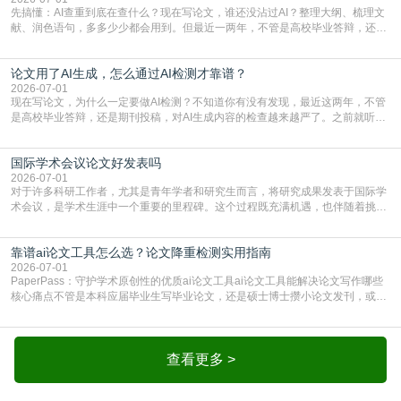
先搞懂：AI查重到底在查什么？现在写论文，谁还没沾过AI？整理大纲、梳理文
献、润色语句，多多少少都会用到。但最近一两年，不管是高校毕业答辩，还是
期刊投稿，对AI生成内容的管控越来越严，只查普通文字重复率已经不够了，必
须加做AI查重。很多人分不清，AI查重和普通查重到底有啥区别？这里说透：普
论文用了AI生成，怎么通过AI检测才靠谱？
通查重查的是你的文字和已公开文献的重复比例，防的是抄袭；AI查重查的是你
的内容里，有多少是AI生成的，防的是过
2026-07-01
现在写论文，为什么一定要做AI检测？不知道你有没有发现，最近这两年，不管
是高校毕业答辩，还是期刊投稿，对AI生成内容的检查越来越严了。之前就听身
边朋友说，初稿用AI整理了文献综述，没做AI检测就交了学校预审，直接被打回
要求修改，还差点被判定学术不规范，真的太冤了。现在国内多数高校和核心期
国际学术会议论文好发表吗
刊，都已经明确出台了相关规定：如果使用AI生成内容辅助写作，必须明确标
注，未标注的AI生成内容会被认定为不符合学
2026-07-01
对于许多科研工作者，尤其是青年学者和研究生而言，将研究成果发表于国际学
术会议，是学术生涯中一个重要的里程碑。这个过程既充满机遇，也伴随着挑
战。面对不同的会议等级、严格的评审标准和激烈的竞争，不少人心中都会产生
疑问：国际学术会议论文到底好不好发表？其价值和难度究竟如何衡量。本篇
靠谱ai论文工具怎么选？论文降重检测实用指南
AEIC学术交流中心小编就为大家介绍“国际学术会议论文好发表吗”。一、会议论
文发表的相对优势与期刊论文相比，国际会议论文的发
2026-07-01
PaperPass：守护学术原创性的优质ai论文工具ai论文工具能解决论文写作哪些
核心痛点不管是本科应届毕业生写毕业论文，还是硕士博士攒小论文发刊，或是
科研人员整理课题成果，都绕不开重复率核查、内容优化这两大难关。以前全靠
自己逐句读逐句改，熬好几个大夜不说，还经常改不到点上，交上去才发现重复
率超标，再返工太折腾。现在有了成熟的ai论文工具，这些痛点基本都能高效解
决。靠谱的ai论文工具，不止能帮你梳
查看更多 >