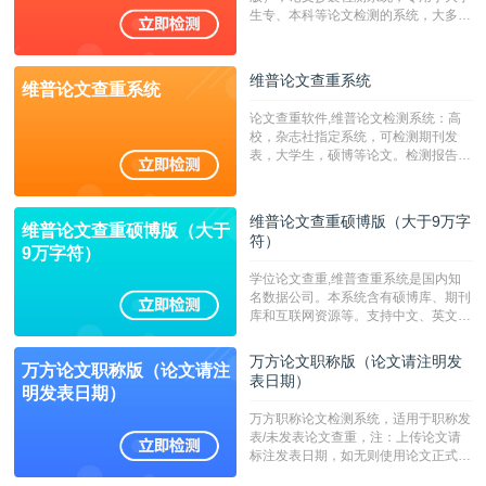
生专、本科等论文检测的系统，大多数
专、本科院校使用此检测系统。（限制
字符数6万）
维普论文查重系统
维普论文查重系统
论文查重软件,维普论文检测系统：高
校，杂志社指定系统，可检测期刊发
表，大学生，硕博等论文。检测报告支
持PDF、网页格式，性价比高！--不支
持指定院校！！！
维普论文查重硕博版（大于9万字
维普论文查重硕博版（大于
符）
9万字符）
学位论文查重,维普查重系统是国内知
名数据公司。本系统含有硕博库、期刊
库和互联网资源等。支持中文、英文、
繁体、小语种论文检测，。--不支持指
定院校！！！
万方论文职称版（论文请注明发
万方论文职称版（论文请注
表日期）
明发表日期）
万方职称论文检测系统，适用于职称发
表/未发表论文查重，注：上传论文请
标注发表日期，如无则使用论文正式发
表时间；如未公开发表的，则用论文完