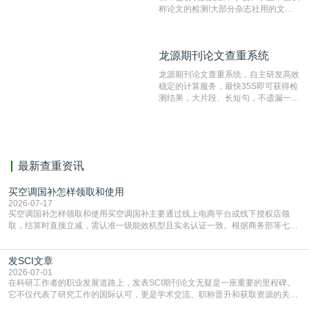
称论文的检测!大部分杂志社用的文献
抄袭检测系统。可检测抄袭与剽窃、伪
造、篡改、不当署名、一稿多投等学术
不端文献，学术不端论文查重可供期刊
龙源期刊论文查重系统
龙源期刊论文查重系统
编辑部检测来稿和已发表的文献,检测
结果和杂志社一致,已发表过的文章检
龙源期刊论文查重系统，自主研发高效
测时注意填写第一作者,才能排除已发
稳定的计算服务，最快35S即可获得检
表文献复制比。（限制字符数1万）
测结果，大片段、长短句，不遗漏一处
相似，区分论文中的正确引用参考文
献。
最新查重资讯
买空调国补怎样领取和使用
2026-07-17
买空调国补怎样领取和使用买空调国补主要通过线上电商平台或线下授权店领
取，结算时直接立减‌，需认准一级能效机型且实名认证一致。根据商务部等七部
门部署的2026年消费品以旧换新政策，全国统一补贴标准，具体操作如下。‌‌‌哪里
能领到补贴首选‌京东APP‌搜索专属口令(如【家电补贴1637】、【国补立省
发SCI文章
4949】等，口令会随活动更新，以页面显示为准)进入补贴专场。淘宝/天猫也可
复制粘贴【8$FKFGgJq
2026-07-01
在科研工作者的职业发展道路上，发表SCI期刊论文无疑是一座重要的里程碑。
它不仅代表了研究工作的国际认可，更是学术交流、职称晋升和获取资源的关键
凭证。然而，对于许多初学者甚至是有经验的研究者来说，这个过程依然充满挑