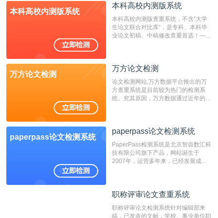
成时间作为发表日期。
本科高校内测版系统
本科高校内测版系统
本科高校内测版查重系统，不含”大学
生论文联合对比库“，是专科、本科毕
业论文初稿、中稿修改查重首选！——
不支持验证！！！
万方论文检测
万方论文检测
论文检测网站,万方数据平台推出的万
方查重系统是目前较为热门的检测系
统。究其原因，万方数据通过近年的发
展，在高校中也确立了自己的相应地
位，特别是部分高校直接将其视为毕业
检测系统，其真实性和权威性无可厚
paperpass论文检测系统
非。其次，相对于知网而言，万方检测
paperpass论文检测系统
费用少，上手容易，是学生初次论文查
PaperPass检测系统是北京智齿数汇科
重的推荐系统。
技有限公司旗下产品，网站诞生于
2007年，运营多年来，已经发展成为
国内可信赖的中文原创性检查和预防剽
窃的在线网站。 系统采用自主研发的
动态指纹越级扫描检测技术，该项技术
职称评审论文查重系统
职称评审论文查重系统
检测速度快、精度高，市场反映良好。
职称评审论文检测系统针对编辑部来
稿，已发表的文献，学校、事业单位职