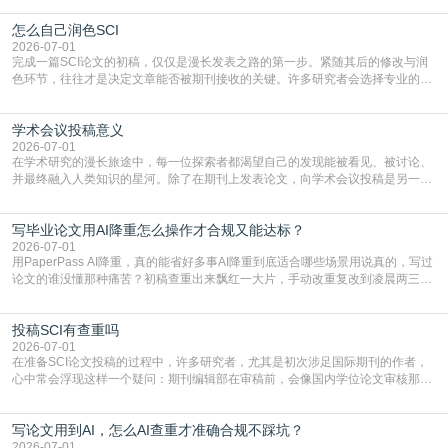
战与困惑。从选题立意到投稿回应，每一步都需要精心的策略与扎实的工作。本
怎么自己润色SCI
篇AEIC学术交流中心小编就为大家介绍“发SCI文章”。一、精准定位是成功的第
一步发表SCI文章，首要解决的问题是“投
2026-07-01
完成一篇SCI论文的初稿，仅仅是漫长发表之路的第一步。紧随其后的修改与润
色环节，往往才是决定文章能否被期刊接收的关键。许多研究者会选择专业的语
言润色服务，但这并非唯一途径。掌握自我润色的方法与技巧，不仅能提升论文
质量，更能在此过程中深化对学术写作的理解。如何系统、高效地打磨自己的论
学术会议投稿意义
文，使其在语言和学术表达上更符合国际期刊的要求，是每位研究者值得投入学
习的技能。本篇AEIC学术交流中心小编就为大家介
2026-07-01
在学术研究的漫长旅途中，每一位探索者都渴望自己的发现能被看见、被讨论、
并最终融入人类知识的星河。除了在期刊上发表论文，向学术会议投稿是另一个
至关重要且富有活力的环节。它不仅仅是一个提交文稿的动作，更是一扇通往更
广阔学术天地的大门，连接着个体研究与社会网络。本篇AEIC学术交流中心小编
写毕业论文用AI降重怎么操作才合规又能达标？
就为大家介绍“学术会议投稿意义”。一、加速研究成果的传播与反馈学术会议通
常具有周期短、时效性强的特点。相比期刊漫长的
2026-07-01
用PaperPass AI降重，真的能省好多事AI降重到底适合哪些场景用说真的，写过
论文的谁没懂那种痛苦？初稿查重出来飘红一大片，手动改重复改到凌晨两三
点，删了改改了删，重复率还是纹丝不动，截止日期一天天近，整个人都要焦虑
到秃头。这时候靠谱的AI降重真的就是救命稻草，选对工具，半天就能搞定你两
投稿SCI有查重吗
三天都做不完的事。不是所有人都需要用AI降重，但如果你符合下面这些场景，
真的可以试试：初稿写完重复率远超要
2026-07-01
在准备SCI论文投稿的过程中，许多研究者，尤其是初次涉足国际期刊的作者，
心中常会浮现这样一个疑问：期刊编辑部在审稿前，会像国内学位论文审核那
样，先对稿件进行重复率检查吗？这个疑虑关乎学术诚信的底线，也直接影响到
论文的初审通过率。实际上，SCI期刊对重复内容的审查是严谨投稿流程中不可
写论文用到AI，怎么AI查重才准确合规不踩坑？
或缺的一环。本篇AEIC学术交流中心小编就为大家介绍“投稿SCI有查重吗”。
一、查重是标准流程答案是明确的：绝大多数S
2026-07-01