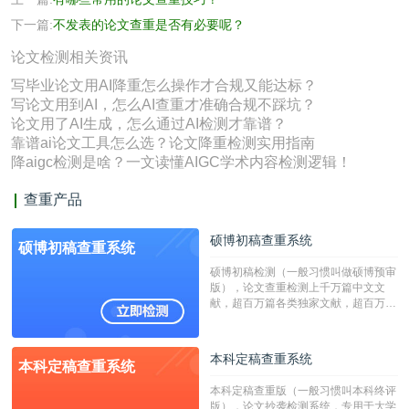
下一篇:
不发表的论文查重是否有必要呢？
论文检测相关资讯
写毕业论文用AI降重怎么操作才合规又能达标？
写论文用到AI，怎么AI查重才准确合规不踩坑？
论文用了AI生成，怎么通过AI检测才靠谱？
靠谱ai论文工具怎么选？论文降重检测实用指南
降aigc检测是啥？一文读懂AIGC学术内容检测逻辑！
查重产品
硕博初稿查重系统
硕博初稿查重系统
硕博初稿检测（一般习惯叫做硕博预审
版），论文查重检测上千万篇中文文
献，超百万篇各类独家文献，超百万港
澳台地区学术文献过千万篇英文文献资
源，数亿个中英文互联网资源是全国高
校用来检测硕博论文的系统，检测范围
本科定稿查重系统
本科定稿查重系统
广，数据来源真实，检测算法合理!本
系统含有（学术库与源码库）。（限制
本科定稿查重版（一般习惯叫本科终评
字符数30万）
版），论文抄袭检测系统，专用于大学