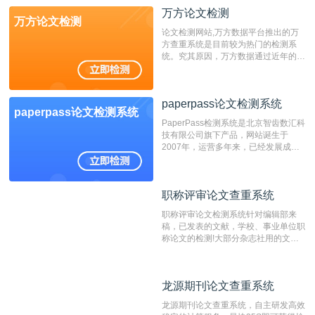
万方论文检测
万方论文检测
论文检测网站,万方数据平台推出的万
方查重系统是目前较为热门的检测系
统。究其原因，万方数据通过近年的发
展，在高校中也确立了自己的相应地
位，特别是部分高校直接将其视为毕业
检测系统，其真实性和权威性无可厚
paperpass论文检测系统
非。其次，相对于知网而言，万方检测
paperpass论文检测系统
费用少，上手容易，是学生初次论文查
PaperPass检测系统是北京智齿数汇科
重的推荐系统。
技有限公司旗下产品，网站诞生于
2007年，运营多年来，已经发展成为
国内可信赖的中文原创性检查和预防剽
窃的在线网站。 系统采用自主研发的
动态指纹越级扫描检测技术，该项技术
职称评审论文查重系统
职称评审论文查重系统
检测速度快、精度高，市场反映良好。
职称评审论文检测系统针对编辑部来
稿，已发表的文献，学校、事业单位职
称论文的检测!大部分杂志社用的文献
抄袭检测系统。可检测抄袭与剽窃、伪
造、篡改、不当署名、一稿多投等学术
不端文献，学术不端论文查重可供期刊
龙源期刊论文查重系统
龙源期刊论文查重系统
编辑部检测来稿和已发表的文献,检测
结果和杂志社一致,已发表过的文章检
龙源期刊论文查重系统，自主研发高效
测时注意填写第一作者,才能排除已发