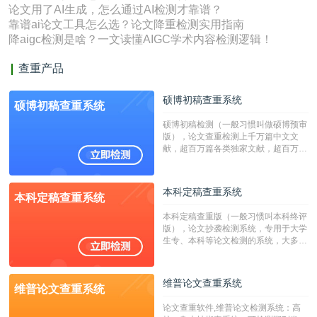
论文用了AI生成，怎么通过AI检测才靠谱？
靠谱ai论文工具怎么选？论文降重检测实用指南
降aigc检测是啥？一文读懂AIGC学术内容检测逻辑！
查重产品
硕博初稿查重系统
硕博初稿查重系统
硕博初稿检测（一般习惯叫做硕博预审
版），论文查重检测上千万篇中文文
献，超百万篇各类独家文献，超百万港
澳台地区学术文献过千万篇英文文献资
源，数亿个中英文互联网资源是全国高
校用来检测硕博论文的系统，检测范围
本科定稿查重系统
本科定稿查重系统
广，数据来源真实，检测算法合理!本
系统含有（学术库与源码库）。（限制
本科定稿查重版（一般习惯叫本科终评
字符数30万）
版），论文抄袭检测系统，专用于大学
生专、本科等论文检测的系统，大多数
专、本科院校使用此检测系统。（限制
字符数6万）
维普论文查重系统
维普论文查重系统
论文查重软件,维普论文检测系统：高