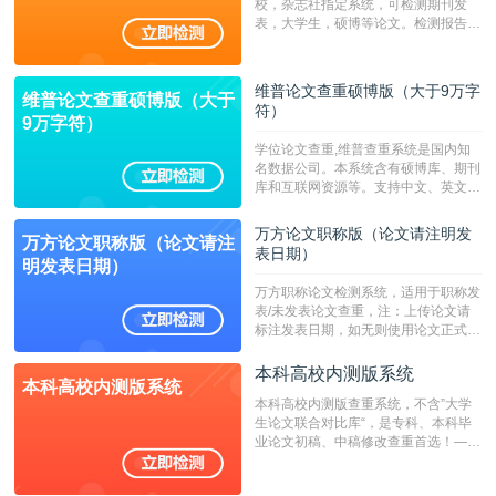
校，杂志社指定系统，可检测期刊发
表，大学生，硕博等论文。检测报告支
持PDF、网页格式，性价比高！--不支
持指定院校！！！
维普论文查重硕博版（大于9万字
维普论文查重硕博版（大于
符）
9万字符）
学位论文查重,维普查重系统是国内知
名数据公司。本系统含有硕博库、期刊
库和互联网资源等。支持中文、英文、
繁体、小语种论文检测，。--不支持指
定院校！！！
万方论文职称版（论文请注明发
万方论文职称版（论文请注
表日期）
明发表日期）
万方职称论文检测系统，适用于职称发
表/未发表论文查重，注：上传论文请
标注发表日期，如无则使用论文正式发
表时间；如未公开发表的，则用论文完
成时间作为发表日期。
本科高校内测版系统
本科高校内测版系统
本科高校内测版查重系统，不含”大学
生论文联合对比库“，是专科、本科毕
业论文初稿、中稿修改查重首选！——
不支持验证！！！