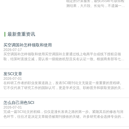
稳定的计算服务，最快35S即可获得检
表文献复制比。（限制字符数1万）
测结果，大片段、长短句，不遗漏一处
相似，区分论文中的正确引用参考文
献。
最新查重资讯
买空调国补怎样领取和使用
2026-07-17
买空调国补怎样领取和使用买空调国补主要通过线上电商平台或线下授权店领
取，结算时直接立减‌，需认准一级能效机型且实名认证一致。根据商务部等七部
门部署的2026年消费品以旧换新政策，全国统一补贴标准，具体操作如下。‌‌‌哪里
能领到补贴首选‌京东APP‌搜索专属口令(如【家电补贴1637】、【国补立省
发SCI文章
4949】等，口令会随活动更新，以页面显示为准)进入补贴专场。淘宝/天猫也可
复制粘贴【8$FKFGgJq
2026-07-01
在科研工作者的职业发展道路上，发表SCI期刊论文无疑是一座重要的里程碑。
它不仅代表了研究工作的国际认可，更是学术交流、职称晋升和获取资源的关键
凭证。然而，对于许多初学者甚至是有经验的研究者来说，这个过程依然充满挑
战与困惑。从选题立意到投稿回应，每一步都需要精心的策略与扎实的工作。本
怎么自己润色SCI
篇AEIC学术交流中心小编就为大家介绍“发SCI文章”。一、精准定位是成功的第
一步发表SCI文章，首要解决的问题是“投
2026-07-01
完成一篇SCI论文的初稿，仅仅是漫长发表之路的第一步。紧随其后的修改与润
色环节，往往才是决定文章能否被期刊接收的关键。许多研究者会选择专业的语
言润色服务，但这并非唯一途径。掌握自我润色的方法与技巧，不仅能提升论文
质量，更能在此过程中深化对学术写作的理解。如何系统、高效地打磨自己的论