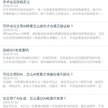
学术会议投稿意义
文，使其在语言和学术表达上更符合国际期刊的要求，是每位研究者值得投入学
习的技能。本篇AEIC学术交流中心小编就为大家介
2026-07-01
在学术研究的漫长旅途中，每一位探索者都渴望自己的发现能被看见、被讨论、
并最终融入人类知识的星河。除了在期刊上发表论文，向学术会议投稿是另一个
至关重要且富有活力的环节。它不仅仅是一个提交文稿的动作，更是一扇通往更
广阔学术天地的大门，连接着个体研究与社会网络。本篇AEIC学术交流中心小编
写毕业论文用AI降重怎么操作才合规又能达标？
就为大家介绍“学术会议投稿意义”。一、加速研究成果的传播与反馈学术会议通
常具有周期短、时效性强的特点。相比期刊漫长的
2026-07-01
用PaperPass AI降重，真的能省好多事AI降重到底适合哪些场景用说真的，写过
论文的谁没懂那种痛苦？初稿查重出来飘红一大片，手动改重复改到凌晨两三
点，删了改改了删，重复率还是纹丝不动，截止日期一天天近，整个人都要焦虑
到秃头。这时候靠谱的AI降重真的就是救命稻草，选对工具，半天就能搞定你两
投稿SCI有查重吗
三天都做不完的事。不是所有人都需要用AI降重，但如果你符合下面这些场景，
真的可以试试：初稿写完重复率远超要
2026-07-01
在准备SCI论文投稿的过程中，许多研究者，尤其是初次涉足国际期刊的作者，
心中常会浮现这样一个疑问：期刊编辑部在审稿前，会像国内学位论文审核那
样，先对稿件进行重复率检查吗？这个疑虑关乎学术诚信的底线，也直接影响到
论文的初审通过率。实际上，SCI期刊对重复内容的审查是严谨投稿流程中不可
写论文用到AI，怎么AI查重才准确合规不踩坑？
或缺的一环。本篇AEIC学术交流中心小编就为大家介绍“投稿SCI有查重吗”。
一、查重是标准流程答案是明确的：绝大多数S
2026-07-01
先搞懂：AI查重到底在查什么？现在写论文，谁还没沾过AI？整理大纲、梳理文
献、润色语句，多多少少都会用到。但最近一两年，不管是高校毕业答辩，还是
期刊投稿，对AI生成内容的管控越来越严，只查普通文字重复率已经不够了，必
须加做AI查重。很多人分不清，AI查重和普通查重到底有啥区别？这里说透：普
论文用了AI生成，怎么通过AI检测才靠谱？
通查重查的是你的文字和已公开文献的重复比例，防的是抄袭；AI查重查的是你
的内容里，有多少是AI生成的，防的是过
2026-07-01
现在写论文，为什么一定要做AI检测？不知道你有没有发现，最近这两年，不管