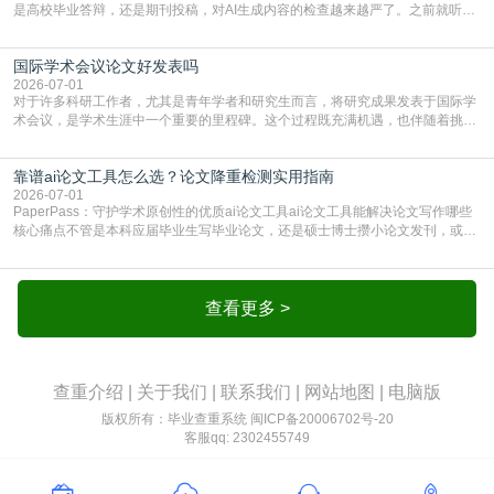
是高校毕业答辩，还是期刊投稿，对AI生成内容的检查越来越严了。之前就听身
边朋友说，初稿用AI整理了文献综述，没做AI检测就交了学校预审，直接被打回
要求修改，还差点被判定学术不规范，真的太冤了。现在国内多数高校和核心期
国际学术会议论文好发表吗
刊，都已经明确出台了相关规定：如果使用AI生成内容辅助写作，必须明确标
注，未标注的AI生成内容会被认定为不符合学
2026-07-01
对于许多科研工作者，尤其是青年学者和研究生而言，将研究成果发表于国际学
术会议，是学术生涯中一个重要的里程碑。这个过程既充满机遇，也伴随着挑
战。面对不同的会议等级、严格的评审标准和激烈的竞争，不少人心中都会产生
疑问：国际学术会议论文到底好不好发表？其价值和难度究竟如何衡量。本篇
靠谱ai论文工具怎么选？论文降重检测实用指南
AEIC学术交流中心小编就为大家介绍“国际学术会议论文好发表吗”。一、会议论
文发表的相对优势与期刊论文相比，国际会议论文的发
2026-07-01
PaperPass：守护学术原创性的优质ai论文工具ai论文工具能解决论文写作哪些
核心痛点不管是本科应届毕业生写毕业论文，还是硕士博士攒小论文发刊，或是
科研人员整理课题成果，都绕不开重复率核查、内容优化这两大难关。以前全靠
自己逐句读逐句改，熬好几个大夜不说，还经常改不到点上，交上去才发现重复
率超标，再返工太折腾。现在有了成熟的ai论文工具，这些痛点基本都能高效解
决。靠谱的ai论文工具，不止能帮你梳
查看更多 >
查重介绍
|
关于我们
|
联系我们
|
网站地图
|
电脑版
版权所有：毕业查重系统
闽ICP备20006702号-20
客服qq: 2302455749