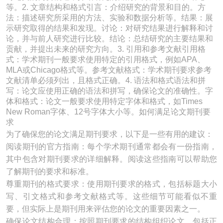
等。2. 文章结构和格式引言：介绍研究的背景和目的。方
法：描述研究所采用的方法、实验和数据分析等。结果：展
示研究取得的结果和发现。讨论：对研究结果进行解释和讨
论，并与前人研究进行比较。结论：总结研究的主要结果和
贡献，并提出未来的研究方向。3. 引用和参考文献引用格
式：学术期刊一般要求使用特定的引用格式，例如APA、
MLA或Chicago格式等。参考文献格式：学术期刊要求参考
文献清单必须列出，且格式正确。4. 语法和格式语法和拼
写：论文应使用正确的语法和拼写，确保论文的准确性。字
体和格式：论文一般要求使用特定字体和格式，如Times
New Roman字体、12号字体大小等。如何满足论文期刊要
求
为了确保您的论文满足期刊要求，以下是一些有用的建议：
阅读期刊的官方指南：每个学术期刊通常都会有一份指南，
其中包含对期刊要求的详细解释。阅读这些指南可以帮助您
了解期刊的要求和标准。
尊重期刊的格式要求：使用期刊要求的格式，包括标题大小
写、引文格式和参考文献格式等。这些细节可能看似不重
要，但实际上是期刊用来评估您的论文的重要因素之一。
确保论文结构合理：按照期刊要求的结构组织论文，包括正