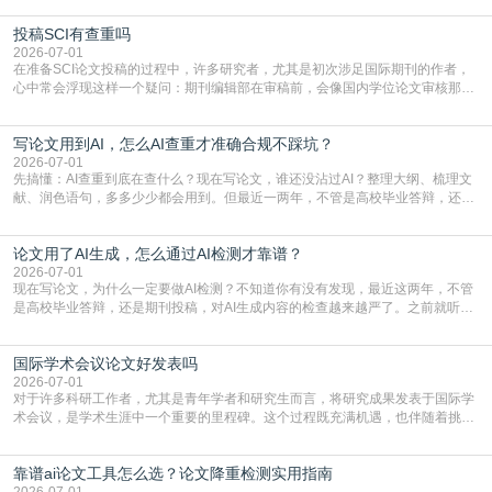
到秃头。这时候靠谱的AI降重真的就是救命稻草，选对工具，半天就能搞定你两
投稿SCI有查重吗
三天都做不完的事。不是所有人都需要用AI降重，但如果你符合下面这些场景，
真的可以试试：初稿写完重复率远超要
2026-07-01
在准备SCI论文投稿的过程中，许多研究者，尤其是初次涉足国际期刊的作者，
心中常会浮现这样一个疑问：期刊编辑部在审稿前，会像国内学位论文审核那
样，先对稿件进行重复率检查吗？这个疑虑关乎学术诚信的底线，也直接影响到
论文的初审通过率。实际上，SCI期刊对重复内容的审查是严谨投稿流程中不可
写论文用到AI，怎么AI查重才准确合规不踩坑？
或缺的一环。本篇AEIC学术交流中心小编就为大家介绍“投稿SCI有查重吗”。
一、查重是标准流程答案是明确的：绝大多数S
2026-07-01
先搞懂：AI查重到底在查什么？现在写论文，谁还没沾过AI？整理大纲、梳理文
献、润色语句，多多少少都会用到。但最近一两年，不管是高校毕业答辩，还是
期刊投稿，对AI生成内容的管控越来越严，只查普通文字重复率已经不够了，必
须加做AI查重。很多人分不清，AI查重和普通查重到底有啥区别？这里说透：普
论文用了AI生成，怎么通过AI检测才靠谱？
通查重查的是你的文字和已公开文献的重复比例，防的是抄袭；AI查重查的是你
的内容里，有多少是AI生成的，防的是过
2026-07-01
现在写论文，为什么一定要做AI检测？不知道你有没有发现，最近这两年，不管
是高校毕业答辩，还是期刊投稿，对AI生成内容的检查越来越严了。之前就听身
边朋友说，初稿用AI整理了文献综述，没做AI检测就交了学校预审，直接被打回
要求修改，还差点被判定学术不规范，真的太冤了。现在国内多数高校和核心期
国际学术会议论文好发表吗
刊，都已经明确出台了相关规定：如果使用AI生成内容辅助写作，必须明确标
注，未标注的AI生成内容会被认定为不符合学
2026-07-01
对于许多科研工作者，尤其是青年学者和研究生而言，将研究成果发表于国际学
术会议，是学术生涯中一个重要的里程碑。这个过程既充满机遇，也伴随着挑
战。面对不同的会议等级、严格的评审标准和激烈的竞争，不少人心中都会产生
疑问：国际学术会议论文到底好不好发表？其价值和难度究竟如何衡量。本篇
靠谱ai论文工具怎么选？论文降重检测实用指南
AEIC学术交流中心小编就为大家介绍“国际学术会议论文好发表吗”。一、会议论
文发表的相对优势与期刊论文相比，国际会议论文的发
2026-07-01