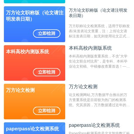
繁体、小语种论文检测，。--不支持指
定院校！！！
万方论文职称版（论文请注明发
万方论文职称版（论文请注
表日期）
明发表日期）
万方职称论文检测系统，适用于职称发
表/未发表论文查重，注：上传论文请
标注发表日期，如无则使用论文正式发
表时间；如未公开发表的，则用论文完
成时间作为发表日期。
本科高校内测版系统
本科高校内测版系统
本科高校内测版查重系统，不含”大学
生论文联合对比库“，是专科、本科毕
业论文初稿、中稿修改查重首选！——
不支持验证！！！
万方论文检测
万方论文检测
论文检测网站,万方数据平台推出的万
方查重系统是目前较为热门的检测系
统。究其原因，万方数据通过近年的发
展，在高校中也确立了自己的相应地
位，特别是部分高校直接将其视为毕业
检测系统，其真实性和权威性无可厚
paperpass论文检测系统
非。其次，相对于知网而言，万方检测
paperpass论文检测系统
费用少，上手容易，是学生初次论文查
PaperPass检测系统是北京智齿数汇科