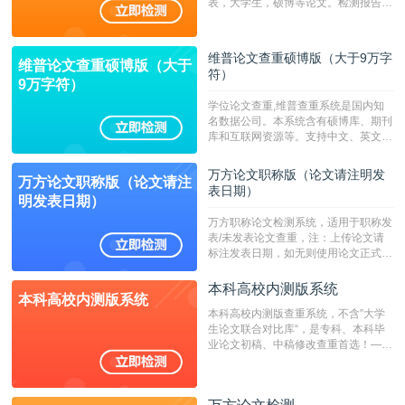
表，大学生，硕博等论文。检测报告支
持PDF、网页格式，性价比高！--不支
持指定院校！！！
维普论文查重硕博版（大于9万字
维普论文查重硕博版（大于
符）
9万字符）
学位论文查重,维普查重系统是国内知
名数据公司。本系统含有硕博库、期刊
库和互联网资源等。支持中文、英文、
繁体、小语种论文检测，。--不支持指
定院校！！！
万方论文职称版（论文请注明发
万方论文职称版（论文请注
表日期）
明发表日期）
万方职称论文检测系统，适用于职称发
表/未发表论文查重，注：上传论文请
标注发表日期，如无则使用论文正式发
表时间；如未公开发表的，则用论文完
成时间作为发表日期。
本科高校内测版系统
本科高校内测版系统
本科高校内测版查重系统，不含”大学
生论文联合对比库“，是专科、本科毕
业论文初稿、中稿修改查重首选！——
不支持验证！！！