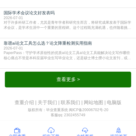
边朋友说，初稿用AI整理了文献综述，没做AI检测就交了学校预审，直接被打回
要求修改，还差点被判定学术不规范，真的太冤了。现在国内多数高校和核心期
国际学术会议论文好发表吗
刊，都已经明确出台了相关规定：如果使用AI生成内容辅助写作，必须明确标
注，未标注的AI生成内容会被认定为不符合学
2026-07-01
对于许多科研工作者，尤其是青年学者和研究生而言，将研究成果发表于国际学
术会议，是学术生涯中一个重要的里程碑。这个过程既充满机遇，也伴随着挑
战。面对不同的会议等级、严格的评审标准和激烈的竞争，不少人心中都会产生
疑问：国际学术会议论文到底好不好发表？其价值和难度究竟如何衡量。本篇
靠谱ai论文工具怎么选？论文降重检测实用指南
AEIC学术交流中心小编就为大家介绍“国际学术会议论文好发表吗”。一、会议论
文发表的相对优势与期刊论文相比，国际会议论文的发
2026-07-01
PaperPass：守护学术原创性的优质ai论文工具ai论文工具能解决论文写作哪些
核心痛点不管是本科应届毕业生写毕业论文，还是硕士博士攒小论文发刊，或是
科研人员整理课题成果，都绕不开重复率核查、内容优化这两大难关。以前全靠
自己逐句读逐句改，熬好几个大夜不说，还经常改不到点上，交上去才发现重复
率超标，再返工太折腾。现在有了成熟的ai论文工具，这些痛点基本都能高效解
决。靠谱的ai论文工具，不止能帮你梳
查看更多 >
查重介绍
|
关于我们
|
联系我们
|
网站地图
|
电脑版
版权所有：毕业查重系统
闽ICP备20006702号-20
客服qq: 2302455749