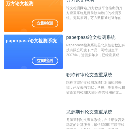
万方论文检测
万方论文检测
论文检测网站,万方数据平台推出的万
方查重系统是目前较为热门的检测系
统。究其原因，万方数据通过近年的发
展，在高校中也确立了自己的相应地
位，特别是部分高校直接将其视为毕业
检测系统，其真实性和权威性无可厚
paperpass论文检测系统
非。其次，相对于知网而言，万方检测
paperpass论文检测系统
费用少，上手容易，是学生初次论文查
PaperPass检测系统是北京智齿数汇科
重的推荐系统。
技有限公司旗下产品，网站诞生于
2007年，运营多年来，已经发展成为
国内可信赖的中文原创性检查和预防剽
窃的在线网站。 系统采用自主研发的
动态指纹越级扫描检测技术，该项技术
职称评审论文查重系统
职称评审论文查重系统
检测速度快、精度高，市场反映良好。
职称评审论文检测系统针对编辑部来
稿，已发表的文献，学校、事业单位职
称论文的检测!大部分杂志社用的文献
抄袭检测系统。可检测抄袭与剽窃、伪
造、篡改、不当署名、一稿多投等学术
不端文献，学术不端论文查重可供期刊
龙源期刊论文查重系统
龙源期刊论文查重系统
编辑部检测来稿和已发表的文献,检测
结果和杂志社一致,已发表过的文章检
龙源期刊论文查重系统，自主研发高效
测时注意填写第一作者,才能排除已发
稳定的计算服务，最快35S即可获得检
表文献复制比。（限制字符数1万）