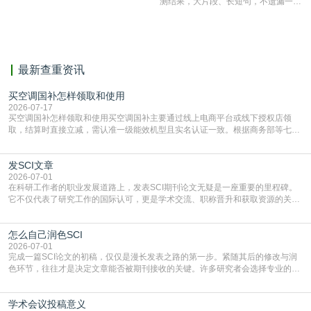
测结果，大片段、长短句，不遗漏一处
相似，区分论文中的正确引用参考文
献。
最新查重资讯
买空调国补怎样领取和使用
2026-07-17
买空调国补怎样领取和使用买空调国补主要通过线上电商平台或线下授权店领
取，结算时直接立减‌，需认准一级能效机型且实名认证一致。根据商务部等七部
门部署的2026年消费品以旧换新政策，全国统一补贴标准，具体操作如下。‌‌‌哪里
能领到补贴首选‌京东APP‌搜索专属口令(如【家电补贴1637】、【国补立省
发SCI文章
4949】等，口令会随活动更新，以页面显示为准)进入补贴专场。淘宝/天猫也可
复制粘贴【8$FKFGgJq
2026-07-01
在科研工作者的职业发展道路上，发表SCI期刊论文无疑是一座重要的里程碑。
它不仅代表了研究工作的国际认可，更是学术交流、职称晋升和获取资源的关键
凭证。然而，对于许多初学者甚至是有经验的研究者来说，这个过程依然充满挑
战与困惑。从选题立意到投稿回应，每一步都需要精心的策略与扎实的工作。本
怎么自己润色SCI
篇AEIC学术交流中心小编就为大家介绍“发SCI文章”。一、精准定位是成功的第
一步发表SCI文章，首要解决的问题是“投
2026-07-01
完成一篇SCI论文的初稿，仅仅是漫长发表之路的第一步。紧随其后的修改与润
色环节，往往才是决定文章能否被期刊接收的关键。许多研究者会选择专业的语
言润色服务，但这并非唯一途径。掌握自我润色的方法与技巧，不仅能提升论文
质量，更能在此过程中深化对学术写作的理解。如何系统、高效地打磨自己的论
学术会议投稿意义
文，使其在语言和学术表达上更符合国际期刊的要求，是每位研究者值得投入学