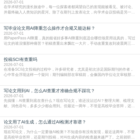
习的技能。本篇AEIC学术交流中心小编就为大家介
2026-07-01
在学术研究的漫长旅途中，每一位探索者都渴望自己的发现能被看见、被讨论、
并最终融入人类知识的星河。除了在期刊上发表论文，向学术会议投稿是另一个
至关重要且富有活力的环节。它不仅仅是一个提交文稿的动作，更是一扇通往更
广阔学术天地的大门，连接着个体研究与社会网络。本篇AEIC学术交流中心小编
写毕业论文用AI降重怎么操作才合规又能达标？
就为大家介绍“学术会议投稿意义”。一、加速研究成果的传播与反馈学术会议通
常具有周期短、时效性强的特点。相比期刊漫长的
2026-07-01
用PaperPass AI降重，真的能省好多事AI降重到底适合哪些场景用说真的，写过
论文的谁没懂那种痛苦？初稿查重出来飘红一大片，手动改重复改到凌晨两三
点，删了改改了删，重复率还是纹丝不动，截止日期一天天近，整个人都要焦虑
到秃头。这时候靠谱的AI降重真的就是救命稻草，选对工具，半天就能搞定你两
投稿SCI有查重吗
三天都做不完的事。不是所有人都需要用AI降重，但如果你符合下面这些场景，
真的可以试试：初稿写完重复率远超要
2026-07-01
在准备SCI论文投稿的过程中，许多研究者，尤其是初次涉足国际期刊的作者，
心中常会浮现这样一个疑问：期刊编辑部在审稿前，会像国内学位论文审核那
样，先对稿件进行重复率检查吗？这个疑虑关乎学术诚信的底线，也直接影响到
论文的初审通过率。实际上，SCI期刊对重复内容的审查是严谨投稿流程中不可
写论文用到AI，怎么AI查重才准确合规不踩坑？
或缺的一环。本篇AEIC学术交流中心小编就为大家介绍“投稿SCI有查重吗”。
一、查重是标准流程答案是明确的：绝大多数S
2026-07-01
先搞懂：AI查重到底在查什么？现在写论文，谁还没沾过AI？整理大纲、梳理文
献、润色语句，多多少少都会用到。但最近一两年，不管是高校毕业答辩，还是
期刊投稿，对AI生成内容的管控越来越严，只查普通文字重复率已经不够了，必
须加做AI查重。很多人分不清，AI查重和普通查重到底有啥区别？这里说透：普
论文用了AI生成，怎么通过AI检测才靠谱？
通查重查的是你的文字和已公开文献的重复比例，防的是抄袭；AI查重查的是你
的内容里，有多少是AI生成的，防的是过
2026-07-01
现在写论文，为什么一定要做AI检测？不知道你有没有发现，最近这两年，不管
是高校毕业答辩，还是期刊投稿，对AI生成内容的检查越来越严了。之前就听身