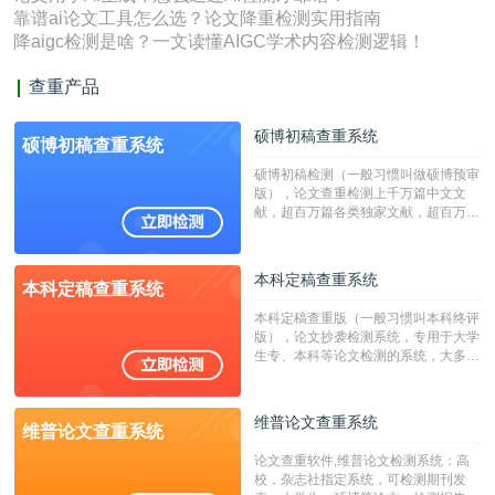
靠谱ai论文工具怎么选？论文降重检测实用指南
降aigc检测是啥？一文读懂AIGC学术内容检测逻辑！
查重产品
硕博初稿查重系统
硕博初稿查重系统
硕博初稿检测（一般习惯叫做硕博预审
版），论文查重检测上千万篇中文文
献，超百万篇各类独家文献，超百万港
澳台地区学术文献过千万篇英文文献资
源，数亿个中英文互联网资源是全国高
校用来检测硕博论文的系统，检测范围
本科定稿查重系统
本科定稿查重系统
广，数据来源真实，检测算法合理!本
系统含有（学术库与源码库）。（限制
本科定稿查重版（一般习惯叫本科终评
字符数30万）
版），论文抄袭检测系统，专用于大学
生专、本科等论文检测的系统，大多数
专、本科院校使用此检测系统。（限制
字符数6万）
维普论文查重系统
维普论文查重系统
论文查重软件,维普论文检测系统：高
校，杂志社指定系统，可检测期刊发