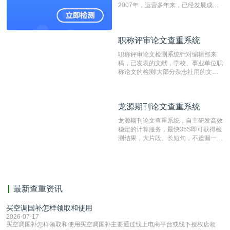
2007年，运营多年来，已经发展成为
国内可信赖的中文原创性检查和预防剽
窃的在线网站。 系统采用自主研发的
动态指纹越级扫描检测技术，该项技术
职称评审论文查重系统
职称评审论文查重系统
检测速度快、精度高，市场反映良好。
职称评审论文检测系统针对编辑部来
稿，已发表的文献，学校、事业单位职
称论文的检测!大部分杂志社用的文献
抄袭检测系统。可检测抄袭与剽窃、伪
造、篡改、不当署名、一稿多投等学术
不端文献，学术不端论文查重可供期刊
龙源期刊论文查重系统
龙源期刊论文查重系统
编辑部检测来稿和已发表的文献,检测
结果和杂志社一致,已发表过的文章检
龙源期刊论文查重系统，自主研发高效
测时注意填写第一作者,才能排除已发
稳定的计算服务，最快35S即可获得检
表文献复制比。（限制字符数1万）
测结果，大片段、长短句，不遗漏一处
相似，区分论文中的正确引用参考文
献。
最新查重资讯
买空调国补怎样领取和使用
2026-07-17
买空调国补怎样领取和使用买空调国补主要通过线上电商平台或线下授权店领