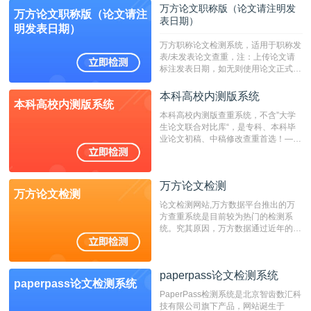
定院校！！！
万方论文职称版（论文请注明发
万方论文职称版（论文请注
表日期）
明发表日期）
万方职称论文检测系统，适用于职称发
表/未发表论文查重，注：上传论文请
标注发表日期，如无则使用论文正式发
表时间；如未公开发表的，则用论文完
成时间作为发表日期。
本科高校内测版系统
本科高校内测版系统
本科高校内测版查重系统，不含”大学
生论文联合对比库“，是专科、本科毕
业论文初稿、中稿修改查重首选！——
不支持验证！！！
万方论文检测
万方论文检测
论文检测网站,万方数据平台推出的万
方查重系统是目前较为热门的检测系
统。究其原因，万方数据通过近年的发
展，在高校中也确立了自己的相应地
位，特别是部分高校直接将其视为毕业
检测系统，其真实性和权威性无可厚
paperpass论文检测系统
非。其次，相对于知网而言，万方检测
paperpass论文检测系统
费用少，上手容易，是学生初次论文查
PaperPass检测系统是北京智齿数汇科
重的推荐系统。
技有限公司旗下产品，网站诞生于