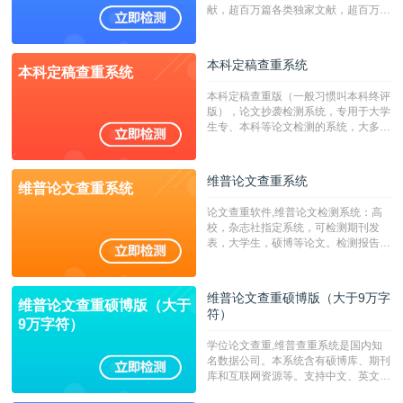
献，超百万篇各类独家文献，超百万港
澳台地区学术文献过千万篇英文文献资
源，数亿个中英文互联网资源是全国高
校用来检测硕博论文的系统，检测范围
本科定稿查重系统
本科定稿查重系统
广，数据来源真实，检测算法合理!本
系统含有（学术库与源码库）。（限制
本科定稿查重版（一般习惯叫本科终评
字符数30万）
版），论文抄袭检测系统，专用于大学
生专、本科等论文检测的系统，大多数
专、本科院校使用此检测系统。（限制
字符数6万）
维普论文查重系统
维普论文查重系统
论文查重软件,维普论文检测系统：高
校，杂志社指定系统，可检测期刊发
表，大学生，硕博等论文。检测报告支
持PDF、网页格式，性价比高！--不支
持指定院校！！！
维普论文查重硕博版（大于9万字
维普论文查重硕博版（大于
符）
9万字符）
学位论文查重,维普查重系统是国内知
名数据公司。本系统含有硕博库、期刊
库和互联网资源等。支持中文、英文、
繁体、小语种论文检测，。--不支持指