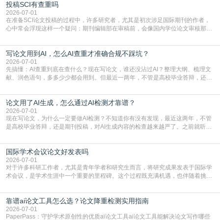
投稿SCI有查重吗
三天都做不完的事。不是所有人都需要用AI降重，但如果你符合下面这些场景，
真的可以试试：初稿写完重复率远超要
2026-07-01
在准备SCI论文投稿的过程中，许多研究者，尤其是初次涉足国际期刊的作者，
心中常会浮现这样一个疑问：期刊编辑部在审稿前，会像国内学位论文审核那
样，先对稿件进行重复率检查吗？这个疑虑关乎学术诚信的底线，也直接影响到
论文的初审通过率。实际上，SCI期刊对重复内容的审查是严谨投稿流程中不可
写论文用到AI，怎么AI查重才准确合规不踩坑？
或缺的一环。本篇AEIC学术交流中心小编就为大家介绍“投稿SCI有查重吗”。
一、查重是标准流程答案是明确的：绝大多数S
2026-07-01
先搞懂：AI查重到底在查什么？现在写论文，谁还没沾过AI？整理大纲、梳理文
献、润色语句，多多少少都会用到。但最近一两年，不管是高校毕业答辩，还是
期刊投稿，对AI生成内容的管控越来越严，只查普通文字重复率已经不够了，必
须加做AI查重。很多人分不清，AI查重和普通查重到底有啥区别？这里说透：普
论文用了AI生成，怎么通过AI检测才靠谱？
通查重查的是你的文字和已公开文献的重复比例，防的是抄袭；AI查重查的是你
的内容里，有多少是AI生成的，防的是过
2026-07-01
现在写论文，为什么一定要做AI检测？不知道你有没有发现，最近这两年，不管
是高校毕业答辩，还是期刊投稿，对AI生成内容的检查越来越严了。之前就听身
边朋友说，初稿用AI整理了文献综述，没做AI检测就交了学校预审，直接被打回
要求修改，还差点被判定学术不规范，真的太冤了。现在国内多数高校和核心期
国际学术会议论文好发表吗
刊，都已经明确出台了相关规定：如果使用AI生成内容辅助写作，必须明确标
注，未标注的AI生成内容会被认定为不符合学
2026-07-01
对于许多科研工作者，尤其是青年学者和研究生而言，将研究成果发表于国际学
术会议，是学术生涯中一个重要的里程碑。这个过程既充满机遇，也伴随着挑
战。面对不同的会议等级、严格的评审标准和激烈的竞争，不少人心中都会产生
疑问：国际学术会议论文到底好不好发表？其价值和难度究竟如何衡量。本篇
靠谱ai论文工具怎么选？论文降重检测实用指南
AEIC学术交流中心小编就为大家介绍“国际学术会议论文好发表吗”。一、会议论
文发表的相对优势与期刊论文相比，国际会议论文的发
2026-07-01
PaperPass：守护学术原创性的优质ai论文工具ai论文工具能解决论文写作哪些