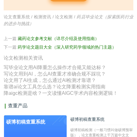
论文查重系统
/
检测资讯
/
论文检测
/
药店毕业论文（探索医药行业
的进步与挑战）
上一篇:
藏药论文参考文献（详尽介绍及使用指南）
下一篇:
药学论文题目大全（深入研究药学领域的热门主题）
论文检测相关资讯
写毕业论文用AI降重怎么操作才合规又能达标？
写论文用到AI，怎么AI查重才准确合规不踩坑？
论文用了AI生成，怎么通过AI检测才靠谱？
靠谱ai论文工具怎么选？论文降重检测实用指南
降aigc检测是啥？一文读懂AIGC学术内容检测逻辑！
查重产品
硕博初稿查重系统
硕博初稿查重系统
硕博初稿检测（一般习惯叫做硕博预审
版），论文查重检测上千万篇中文文