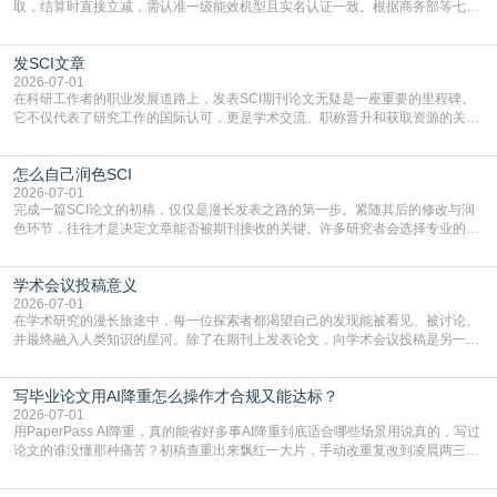
取，结算时直接立减‌，需认准一级能效机型且实名认证一致。根据商务部等七部
门部署的2026年消费品以旧换新政策，全国统一补贴标准，具体操作如下。‌‌‌哪里
能领到补贴首选‌京东APP‌搜索专属口令(如【家电补贴1637】、【国补立省
发SCI文章
4949】等，口令会随活动更新，以页面显示为准)进入补贴专场。淘宝/天猫也可
复制粘贴【8$FKFGgJq
2026-07-01
在科研工作者的职业发展道路上，发表SCI期刊论文无疑是一座重要的里程碑。
它不仅代表了研究工作的国际认可，更是学术交流、职称晋升和获取资源的关键
凭证。然而，对于许多初学者甚至是有经验的研究者来说，这个过程依然充满挑
战与困惑。从选题立意到投稿回应，每一步都需要精心的策略与扎实的工作。本
怎么自己润色SCI
篇AEIC学术交流中心小编就为大家介绍“发SCI文章”。一、精准定位是成功的第
一步发表SCI文章，首要解决的问题是“投
2026-07-01
完成一篇SCI论文的初稿，仅仅是漫长发表之路的第一步。紧随其后的修改与润
色环节，往往才是决定文章能否被期刊接收的关键。许多研究者会选择专业的语
言润色服务，但这并非唯一途径。掌握自我润色的方法与技巧，不仅能提升论文
质量，更能在此过程中深化对学术写作的理解。如何系统、高效地打磨自己的论
学术会议投稿意义
文，使其在语言和学术表达上更符合国际期刊的要求，是每位研究者值得投入学
习的技能。本篇AEIC学术交流中心小编就为大家介
2026-07-01
在学术研究的漫长旅途中，每一位探索者都渴望自己的发现能被看见、被讨论、
并最终融入人类知识的星河。除了在期刊上发表论文，向学术会议投稿是另一个
至关重要且富有活力的环节。它不仅仅是一个提交文稿的动作，更是一扇通往更
广阔学术天地的大门，连接着个体研究与社会网络。本篇AEIC学术交流中心小编
写毕业论文用AI降重怎么操作才合规又能达标？
就为大家介绍“学术会议投稿意义”。一、加速研究成果的传播与反馈学术会议通
常具有周期短、时效性强的特点。相比期刊漫长的
2026-07-01
用PaperPass AI降重，真的能省好多事AI降重到底适合哪些场景用说真的，写过
论文的谁没懂那种痛苦？初稿查重出来飘红一大片，手动改重复改到凌晨两三
点，删了改改了删，重复率还是纹丝不动，截止日期一天天近，整个人都要焦虑
到秃头。这时候靠谱的AI降重真的就是救命稻草，选对工具，半天就能搞定你两