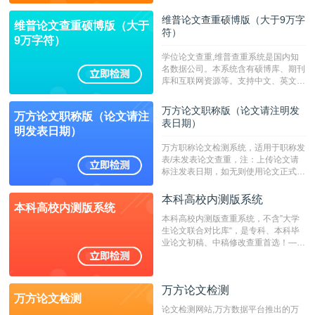
持指定院校！！！
维普论文查重硕博版（大于9万字
维普论文查重硕博版（大于
符）
9万字符）
学位论文查重,维普查重系统是国内知
名数据公司。本系统含有硕博库、期刊
库和互联网资源等。支持中文、英文、
繁体、小语种论文检测，。--不支持指
定院校！！！
万方论文职称版（论文请注明发
万方论文职称版（论文请注
表日期）
明发表日期）
万方职称论文检测系统，适用于职称发
表/未发表论文查重，注：上传论文请
标注发表日期，如无则使用论文正式发
表时间；如未公开发表的，则用论文完
成时间作为发表日期。
本科高校内测版系统
本科高校内测版系统
本科高校内测版查重系统，不含”大学
生论文联合对比库“，是专科、本科毕
业论文初稿、中稿修改查重首选！——
不支持验证！！！
万方论文检测
万方论文检测
论文检测网站,万方数据平台推出的万