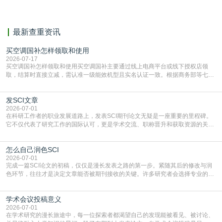
献。
最新查重资讯
买空调国补怎样领取和使用
2026-07-17
买空调国补怎样领取和使用买空调国补主要通过线上电商平台或线下授权店领
取，结算时直接立减‌，需认准一级能效机型且实名认证一致。根据商务部等七部
门部署的2026年消费品以旧换新政策，全国统一补贴标准，具体操作如下。‌‌‌哪里
能领到补贴首选‌京东APP‌搜索专属口令(如【家电补贴1637】、【国补立省
发SCI文章
4949】等，口令会随活动更新，以页面显示为准)进入补贴专场。淘宝/天猫也可
复制粘贴【8$FKFGgJq
2026-07-01
在科研工作者的职业发展道路上，发表SCI期刊论文无疑是一座重要的里程碑。
它不仅代表了研究工作的国际认可，更是学术交流、职称晋升和获取资源的关键
凭证。然而，对于许多初学者甚至是有经验的研究者来说，这个过程依然充满挑
战与困惑。从选题立意到投稿回应，每一步都需要精心的策略与扎实的工作。本
怎么自己润色SCI
篇AEIC学术交流中心小编就为大家介绍“发SCI文章”。一、精准定位是成功的第
一步发表SCI文章，首要解决的问题是“投
2026-07-01
完成一篇SCI论文的初稿，仅仅是漫长发表之路的第一步。紧随其后的修改与润
色环节，往往才是决定文章能否被期刊接收的关键。许多研究者会选择专业的语
言润色服务，但这并非唯一途径。掌握自我润色的方法与技巧，不仅能提升论文
质量，更能在此过程中深化对学术写作的理解。如何系统、高效地打磨自己的论
学术会议投稿意义
文，使其在语言和学术表达上更符合国际期刊的要求，是每位研究者值得投入学
习的技能。本篇AEIC学术交流中心小编就为大家介
2026-07-01
在学术研究的漫长旅途中，每一位探索者都渴望自己的发现能被看见、被讨论、