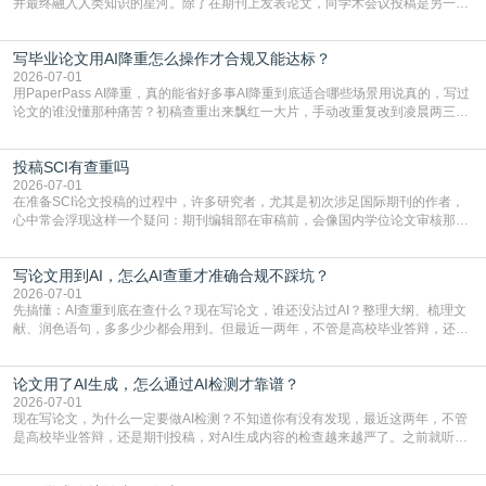
并最终融入人类知识的星河。除了在期刊上发表论文，向学术会议投稿是另一个
至关重要且富有活力的环节。它不仅仅是一个提交文稿的动作，更是一扇通往更
广阔学术天地的大门，连接着个体研究与社会网络。本篇AEIC学术交流中心小编
写毕业论文用AI降重怎么操作才合规又能达标？
就为大家介绍“学术会议投稿意义”。一、加速研究成果的传播与反馈学术会议通
常具有周期短、时效性强的特点。相比期刊漫长的
2026-07-01
用PaperPass AI降重，真的能省好多事AI降重到底适合哪些场景用说真的，写过
论文的谁没懂那种痛苦？初稿查重出来飘红一大片，手动改重复改到凌晨两三
点，删了改改了删，重复率还是纹丝不动，截止日期一天天近，整个人都要焦虑
到秃头。这时候靠谱的AI降重真的就是救命稻草，选对工具，半天就能搞定你两
投稿SCI有查重吗
三天都做不完的事。不是所有人都需要用AI降重，但如果你符合下面这些场景，
真的可以试试：初稿写完重复率远超要
2026-07-01
在准备SCI论文投稿的过程中，许多研究者，尤其是初次涉足国际期刊的作者，
心中常会浮现这样一个疑问：期刊编辑部在审稿前，会像国内学位论文审核那
样，先对稿件进行重复率检查吗？这个疑虑关乎学术诚信的底线，也直接影响到
论文的初审通过率。实际上，SCI期刊对重复内容的审查是严谨投稿流程中不可
写论文用到AI，怎么AI查重才准确合规不踩坑？
或缺的一环。本篇AEIC学术交流中心小编就为大家介绍“投稿SCI有查重吗”。
一、查重是标准流程答案是明确的：绝大多数S
2026-07-01
先搞懂：AI查重到底在查什么？现在写论文，谁还没沾过AI？整理大纲、梳理文
献、润色语句，多多少少都会用到。但最近一两年，不管是高校毕业答辩，还是
期刊投稿，对AI生成内容的管控越来越严，只查普通文字重复率已经不够了，必
须加做AI查重。很多人分不清，AI查重和普通查重到底有啥区别？这里说透：普
论文用了AI生成，怎么通过AI检测才靠谱？
通查重查的是你的文字和已公开文献的重复比例，防的是抄袭；AI查重查的是你
的内容里，有多少是AI生成的，防的是过
2026-07-01
现在写论文，为什么一定要做AI检测？不知道你有没有发现，最近这两年，不管
是高校毕业答辩，还是期刊投稿，对AI生成内容的检查越来越严了。之前就听身
边朋友说，初稿用AI整理了文献综述，没做AI检测就交了学校预审，直接被打回
要求修改，还差点被判定学术不规范，真的太冤了。现在国内多数高校和核心期