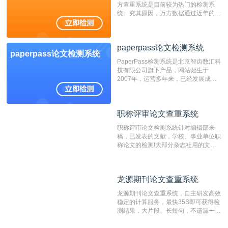
方查重系统是目前较为热门的检测系
统。究其原因，万方数据通过近年的发
展，在高校中也确立了自己的相应地
位，特别是部分高校直接将其视为毕业
检测系统，其真实性和权威性无可厚
paperpass论文检测系统
非。其次，相对于知网而言，万方检测
paperpass论文检测系统
费用少，上手容易，是学生初次论文查
PaperPass检测系统是北京智齿数汇科
重的推荐系统。
技有限公司旗下产品，网站诞生于
2007年，运营多年来，已经发展成为
国内可信赖的中文原创性检查和预防剽
窃的在线网站。 系统采用自主研发的
动态指纹越级扫描检测技术，该项技术
职称评审论文查重系统
职称评审论文查重系统
检测速度快、精度高，市场反映良好。
职称评审论文检测系统针对编辑部来
稿，已发表的文献，学校、事业单位职
称论文的检测!大部分杂志社用的文献
抄袭检测系统。可检测抄袭与剽窃、伪
造、篡改、不当署名、一稿多投等学术
不端文献，学术不端论文查重可供期刊
龙源期刊论文查重系统
龙源期刊论文查重系统
编辑部检测来稿和已发表的文献,检测
结果和杂志社一致,已发表过的文章检
龙源期刊论文查重系统，自主研发高效
测时注意填写第一作者,才能排除已发
稳定的计算服务，最快35S即可获得检
表文献复制比。（限制字符数1万）
测结果，大片段、长短句，不遗漏一处
相似，区分论文中的正确引用参考文