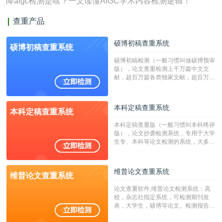
降aigc检测是啥？一文读懂AIGC学术内容检测逻辑！
查重产品
硕博初稿查重系统
硕博初稿查重系统
硕博初稿检测（一般习惯叫做硕博预审
版），论文查重检测上千万篇中文文
献，超百万篇各类独家文献，超百万港
澳台地区学术文献过千万篇英文文献资
源，数亿个中英文互联网资源是全国高
校用来检测硕博论文的系统，检测范围
本科定稿查重系统
本科定稿查重系统
广，数据来源真实，检测算法合理!本
系统含有（学术库与源码库）。（限制
本科定稿查重版（一般习惯叫本科终评
字符数30万）
版），论文抄袭检测系统，专用于大学
生专、本科等论文检测的系统，大多数
专、本科院校使用此检测系统。（限制
字符数6万）
维普论文查重系统
维普论文查重系统
论文查重软件,维普论文检测系统：高
校，杂志社指定系统，可检测期刊发
表，大学生，硕博等论文。检测报告支
持PDF、网页格式，性价比高！--不支