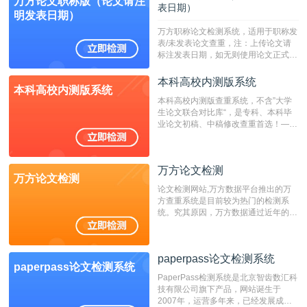
万方论文职称版（论文请注
表日期）
明发表日期）
万方职称论文检测系统，适用于职称发
表/未发表论文查重，注：上传论文请
标注发表日期，如无则使用论文正式发
表时间；如未公开发表的，则用论文完
成时间作为发表日期。
本科高校内测版系统
本科高校内测版系统
本科高校内测版查重系统，不含”大学
生论文联合对比库“，是专科、本科毕
业论文初稿、中稿修改查重首选！——
不支持验证！！！
万方论文检测
万方论文检测
论文检测网站,万方数据平台推出的万
方查重系统是目前较为热门的检测系
统。究其原因，万方数据通过近年的发
展，在高校中也确立了自己的相应地
位，特别是部分高校直接将其视为毕业
检测系统，其真实性和权威性无可厚
paperpass论文检测系统
非。其次，相对于知网而言，万方检测
paperpass论文检测系统
费用少，上手容易，是学生初次论文查
PaperPass检测系统是北京智齿数汇科
重的推荐系统。
技有限公司旗下产品，网站诞生于
2007年，运营多年来，已经发展成为