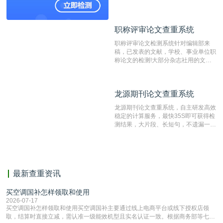
国内可信赖的中文原创性检查和预防剽
窃的在线网站。 系统采用自主研发的
动态指纹越级扫描检测技术，该项技术
职称评审论文查重系统
职称评审论文查重系统
检测速度快、精度高，市场反映良好。
职称评审论文检测系统针对编辑部来
稿，已发表的文献，学校、事业单位职
称论文的检测!大部分杂志社用的文献
抄袭检测系统。可检测抄袭与剽窃、伪
造、篡改、不当署名、一稿多投等学术
不端文献，学术不端论文查重可供期刊
龙源期刊论文查重系统
龙源期刊论文查重系统
编辑部检测来稿和已发表的文献,检测
结果和杂志社一致,已发表过的文章检
龙源期刊论文查重系统，自主研发高效
测时注意填写第一作者,才能排除已发
稳定的计算服务，最快35S即可获得检
表文献复制比。（限制字符数1万）
测结果，大片段、长短句，不遗漏一处
相似，区分论文中的正确引用参考文
献。
最新查重资讯
买空调国补怎样领取和使用
2026-07-17
买空调国补怎样领取和使用买空调国补主要通过线上电商平台或线下授权店领
取，结算时直接立减‌，需认准一级能效机型且实名认证一致。根据商务部等七部