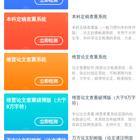
澳台地区学术文献过千万篇英文文献资
源，数亿个中英文互联网资源是全国高
校用来检测硕博论文的系统，检测范围
本科定稿查重系统
本科定稿查重系统
广，数据来源真实，检测算法合理!本
系统含有（学术库与源码库）。（限制
本科定稿查重版（一般习惯叫本科终评
字符数30万）
版），论文抄袭检测系统，专用于大学
生专、本科等论文检测的系统，大多数
专、本科院校使用此检测系统。（限制
字符数6万）
维普论文查重系统
维普论文查重系统
论文查重软件,维普论文检测系统：高
校，杂志社指定系统，可检测期刊发
表，大学生，硕博等论文。检测报告支
持PDF、网页格式，性价比高！--不支
持指定院校！！！
维普论文查重硕博版（大于9万字
维普论文查重硕博版（大于
符）
9万字符）
学位论文查重,维普查重系统是国内知
名数据公司。本系统含有硕博库、期刊
库和互联网资源等。支持中文、英文、
繁体、小语种论文检测，。--不支持指
定院校！！！
万方论文职称版（论文请注明发