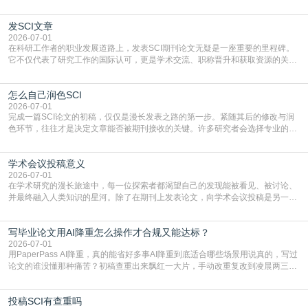
门部署的2026年消费品以旧换新政策，全国统一补贴标准，具体操作如下。‌‌‌哪里
能领到补贴首选‌京东APP‌搜索专属口令(如【家电补贴1637】、【国补立省
发SCI文章
4949】等，口令会随活动更新，以页面显示为准)进入补贴专场。淘宝/天猫也可
复制粘贴【8$FKFGgJq
2026-07-01
在科研工作者的职业发展道路上，发表SCI期刊论文无疑是一座重要的里程碑。
它不仅代表了研究工作的国际认可，更是学术交流、职称晋升和获取资源的关键
凭证。然而，对于许多初学者甚至是有经验的研究者来说，这个过程依然充满挑
战与困惑。从选题立意到投稿回应，每一步都需要精心的策略与扎实的工作。本
怎么自己润色SCI
篇AEIC学术交流中心小编就为大家介绍“发SCI文章”。一、精准定位是成功的第
一步发表SCI文章，首要解决的问题是“投
2026-07-01
完成一篇SCI论文的初稿，仅仅是漫长发表之路的第一步。紧随其后的修改与润
色环节，往往才是决定文章能否被期刊接收的关键。许多研究者会选择专业的语
言润色服务，但这并非唯一途径。掌握自我润色的方法与技巧，不仅能提升论文
质量，更能在此过程中深化对学术写作的理解。如何系统、高效地打磨自己的论
学术会议投稿意义
文，使其在语言和学术表达上更符合国际期刊的要求，是每位研究者值得投入学
习的技能。本篇AEIC学术交流中心小编就为大家介
2026-07-01
在学术研究的漫长旅途中，每一位探索者都渴望自己的发现能被看见、被讨论、
并最终融入人类知识的星河。除了在期刊上发表论文，向学术会议投稿是另一个
至关重要且富有活力的环节。它不仅仅是一个提交文稿的动作，更是一扇通往更
广阔学术天地的大门，连接着个体研究与社会网络。本篇AEIC学术交流中心小编
写毕业论文用AI降重怎么操作才合规又能达标？
就为大家介绍“学术会议投稿意义”。一、加速研究成果的传播与反馈学术会议通
常具有周期短、时效性强的特点。相比期刊漫长的
2026-07-01
用PaperPass AI降重，真的能省好多事AI降重到底适合哪些场景用说真的，写过
论文的谁没懂那种痛苦？初稿查重出来飘红一大片，手动改重复改到凌晨两三
点，删了改改了删，重复率还是纹丝不动，截止日期一天天近，整个人都要焦虑
到秃头。这时候靠谱的AI降重真的就是救命稻草，选对工具，半天就能搞定你两
投稿SCI有查重吗
三天都做不完的事。不是所有人都需要用AI降重，但如果你符合下面这些场景，