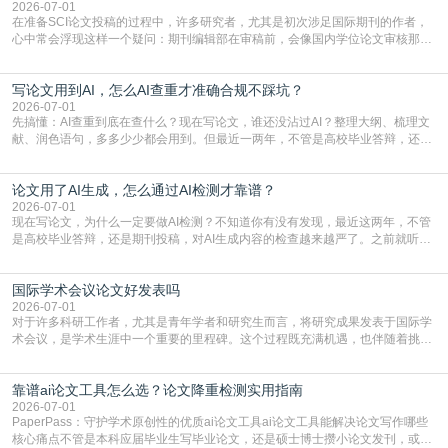
真的可以试试：初稿写完重复率远超要
2026-07-01
在准备SCI论文投稿的过程中，许多研究者，尤其是初次涉足国际期刊的作者，
心中常会浮现这样一个疑问：期刊编辑部在审稿前，会像国内学位论文审核那
样，先对稿件进行重复率检查吗？这个疑虑关乎学术诚信的底线，也直接影响到
论文的初审通过率。实际上，SCI期刊对重复内容的审查是严谨投稿流程中不可
写论文用到AI，怎么AI查重才准确合规不踩坑？
或缺的一环。本篇AEIC学术交流中心小编就为大家介绍“投稿SCI有查重吗”。
一、查重是标准流程答案是明确的：绝大多数S
2026-07-01
先搞懂：AI查重到底在查什么？现在写论文，谁还没沾过AI？整理大纲、梳理文
献、润色语句，多多少少都会用到。但最近一两年，不管是高校毕业答辩，还是
期刊投稿，对AI生成内容的管控越来越严，只查普通文字重复率已经不够了，必
须加做AI查重。很多人分不清，AI查重和普通查重到底有啥区别？这里说透：普
论文用了AI生成，怎么通过AI检测才靠谱？
通查重查的是你的文字和已公开文献的重复比例，防的是抄袭；AI查重查的是你
的内容里，有多少是AI生成的，防的是过
2026-07-01
现在写论文，为什么一定要做AI检测？不知道你有没有发现，最近这两年，不管
是高校毕业答辩，还是期刊投稿，对AI生成内容的检查越来越严了。之前就听身
边朋友说，初稿用AI整理了文献综述，没做AI检测就交了学校预审，直接被打回
要求修改，还差点被判定学术不规范，真的太冤了。现在国内多数高校和核心期
国际学术会议论文好发表吗
刊，都已经明确出台了相关规定：如果使用AI生成内容辅助写作，必须明确标
注，未标注的AI生成内容会被认定为不符合学
2026-07-01
对于许多科研工作者，尤其是青年学者和研究生而言，将研究成果发表于国际学
术会议，是学术生涯中一个重要的里程碑。这个过程既充满机遇，也伴随着挑
战。面对不同的会议等级、严格的评审标准和激烈的竞争，不少人心中都会产生
疑问：国际学术会议论文到底好不好发表？其价值和难度究竟如何衡量。本篇
靠谱ai论文工具怎么选？论文降重检测实用指南
AEIC学术交流中心小编就为大家介绍“国际学术会议论文好发表吗”。一、会议论
文发表的相对优势与期刊论文相比，国际会议论文的发
2026-07-01
PaperPass：守护学术原创性的优质ai论文工具ai论文工具能解决论文写作哪些
核心痛点不管是本科应届毕业生写毕业论文，还是硕士博士攒小论文发刊，或是