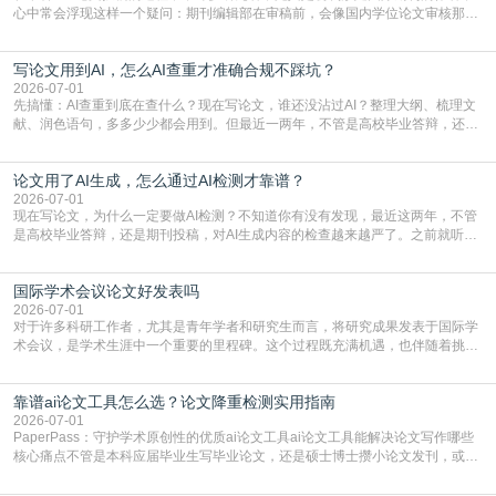
心中常会浮现这样一个疑问：期刊编辑部在审稿前，会像国内学位论文审核那
样，先对稿件进行重复率检查吗？这个疑虑关乎学术诚信的底线，也直接影响到
论文的初审通过率。实际上，SCI期刊对重复内容的审查是严谨投稿流程中不可
写论文用到AI，怎么AI查重才准确合规不踩坑？
或缺的一环。本篇AEIC学术交流中心小编就为大家介绍“投稿SCI有查重吗”。
一、查重是标准流程答案是明确的：绝大多数S
2026-07-01
先搞懂：AI查重到底在查什么？现在写论文，谁还没沾过AI？整理大纲、梳理文
献、润色语句，多多少少都会用到。但最近一两年，不管是高校毕业答辩，还是
期刊投稿，对AI生成内容的管控越来越严，只查普通文字重复率已经不够了，必
须加做AI查重。很多人分不清，AI查重和普通查重到底有啥区别？这里说透：普
论文用了AI生成，怎么通过AI检测才靠谱？
通查重查的是你的文字和已公开文献的重复比例，防的是抄袭；AI查重查的是你
的内容里，有多少是AI生成的，防的是过
2026-07-01
现在写论文，为什么一定要做AI检测？不知道你有没有发现，最近这两年，不管
是高校毕业答辩，还是期刊投稿，对AI生成内容的检查越来越严了。之前就听身
边朋友说，初稿用AI整理了文献综述，没做AI检测就交了学校预审，直接被打回
要求修改，还差点被判定学术不规范，真的太冤了。现在国内多数高校和核心期
国际学术会议论文好发表吗
刊，都已经明确出台了相关规定：如果使用AI生成内容辅助写作，必须明确标
注，未标注的AI生成内容会被认定为不符合学
2026-07-01
对于许多科研工作者，尤其是青年学者和研究生而言，将研究成果发表于国际学
术会议，是学术生涯中一个重要的里程碑。这个过程既充满机遇，也伴随着挑
战。面对不同的会议等级、严格的评审标准和激烈的竞争，不少人心中都会产生
疑问：国际学术会议论文到底好不好发表？其价值和难度究竟如何衡量。本篇
靠谱ai论文工具怎么选？论文降重检测实用指南
AEIC学术交流中心小编就为大家介绍“国际学术会议论文好发表吗”。一、会议论
文发表的相对优势与期刊论文相比，国际会议论文的发
2026-07-01
PaperPass：守护学术原创性的优质ai论文工具ai论文工具能解决论文写作哪些
核心痛点不管是本科应届毕业生写毕业论文，还是硕士博士攒小论文发刊，或是
科研人员整理课题成果，都绕不开重复率核查、内容优化这两大难关。以前全靠
自己逐句读逐句改，熬好几个大夜不说，还经常改不到点上，交上去才发现重复