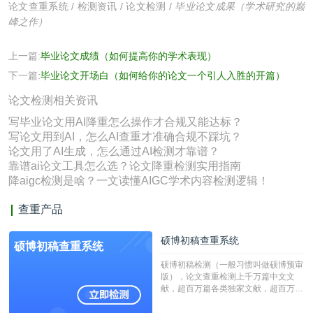
论文查重系统
/
检测资讯
/
论文检测
/
毕业论文成果（学术研究的巅
峰之作）
上一篇:
毕业论文成绩（如何提高你的学术表现）
下一篇:
毕业论文开场白（如何给你的论文一个引人入胜的开篇）
论文检测相关资讯
写毕业论文用AI降重怎么操作才合规又能达标？
写论文用到AI，怎么AI查重才准确合规不踩坑？
论文用了AI生成，怎么通过AI检测才靠谱？
靠谱ai论文工具怎么选？论文降重检测实用指南
降aigc检测是啥？一文读懂AIGC学术内容检测逻辑！
查重产品
硕博初稿查重系统
硕博初稿查重系统
硕博初稿检测（一般习惯叫做硕博预审
版），论文查重检测上千万篇中文文
献，超百万篇各类独家文献，超百万港
澳台地区学术文献过千万篇英文文献资
源，数亿个中英文互联网资源是全国高