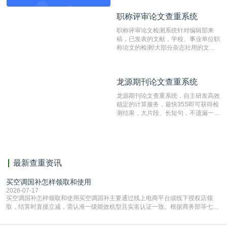
动态指纹越级扫描检测技术，该项技术
职称评审论文查重系统
职称评审论文查重系统
检测速度快、精度高，市场反映良好。
职称评审论文检测系统针对编辑部来
稿，已发表的文献，学校、事业单位职
称论文的检测!大部分杂志社用的文献
抄袭检测系统。可检测抄袭与剽窃、伪
造、篡改、不当署名、一稿多投等学术
不端文献，学术不端论文查重可供期刊
龙源期刊论文查重系统
龙源期刊论文查重系统
编辑部检测来稿和已发表的文献,检测
结果和杂志社一致,已发表过的文章检
龙源期刊论文查重系统，自主研发高效
测时注意填写第一作者,才能排除已发
稳定的计算服务，最快35S即可获得检
表文献复制比。（限制字符数1万）
测结果，大片段、长短句，不遗漏一处
相似，区分论文中的正确引用参考文
献。
最新查重资讯
买空调国补怎样领取和使用
2026-07-17
买空调国补怎样领取和使用买空调国补主要通过线上电商平台或线下授权店领
取，结算时直接立减‌，需认准一级能效机型且实名认证一致。根据商务部等七部
门部署的2026年消费品以旧换新政策，全国统一补贴标准，具体操作如下。‌‌‌哪里
能领到补贴首选‌京东APP‌搜索专属口令(如【家电补贴1637】、【国补立省