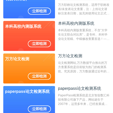
万方职称论文检测系统，适用于职称发
表/未发表论文查重，注：上传论文请
标注发表日期，如无则使用论文正式发
表时间；如未公开发表的，则用论文完
成时间作为发表日期。
本科高校内测版系统
本科高校内测版系统
本科高校内测版查重系统，不含”大学
生论文联合对比库“，是专科、本科毕
业论文初稿、中稿修改查重首选！——
不支持验证！！！
万方论文检测
万方论文检测
论文检测网站,万方数据平台推出的万
方查重系统是目前较为热门的检测系
统。究其原因，万方数据通过近年的发
展，在高校中也确立了自己的相应地
位，特别是部分高校直接将其视为毕业
检测系统，其真实性和权威性无可厚
paperpass论文检测系统
非。其次，相对于知网而言，万方检测
paperpass论文检测系统
费用少，上手容易，是学生初次论文查
PaperPass检测系统是北京智齿数汇科
重的推荐系统。
技有限公司旗下产品，网站诞生于
2007年，运营多年来，已经发展成为
国内可信赖的中文原创性检查和预防剽
窃的在线网站。 系统采用自主研发的