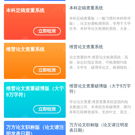
校用来检测硕博论文的系统，检测范围
本科定稿查重系统
本科定稿查重系统
广，数据来源真实，检测算法合理!本
系统含有（学术库与源码库）。（限制
本科定稿查重版（一般习惯叫本科终评
字符数30万）
版），论文抄袭检测系统，专用于大学
生专、本科等论文检测的系统，大多数
专、本科院校使用此检测系统。（限制
字符数6万）
维普论文查重系统
维普论文查重系统
论文查重软件,维普论文检测系统：高
校，杂志社指定系统，可检测期刊发
表，大学生，硕博等论文。检测报告支
持PDF、网页格式，性价比高！--不支
持指定院校！！！
维普论文查重硕博版（大于9万字
维普论文查重硕博版（大于
符）
9万字符）
学位论文查重,维普查重系统是国内知
名数据公司。本系统含有硕博库、期刊
库和互联网资源等。支持中文、英文、
繁体、小语种论文检测，。--不支持指
定院校！！！
万方论文职称版（论文请注明发
万方论文职称版（论文请注
表日期）
明发表日期）