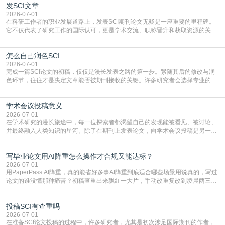
发SCI文章
4949】等，口令会随活动更新，以页面显示为准)进入补贴专场。淘宝/天猫也可
复制粘贴【8$FKFGgJq
2026-07-01
在科研工作者的职业发展道路上，发表SCI期刊论文无疑是一座重要的里程碑。
它不仅代表了研究工作的国际认可，更是学术交流、职称晋升和获取资源的关键
凭证。然而，对于许多初学者甚至是有经验的研究者来说，这个过程依然充满挑
战与困惑。从选题立意到投稿回应，每一步都需要精心的策略与扎实的工作。本
怎么自己润色SCI
篇AEIC学术交流中心小编就为大家介绍“发SCI文章”。一、精准定位是成功的第
一步发表SCI文章，首要解决的问题是“投
2026-07-01
完成一篇SCI论文的初稿，仅仅是漫长发表之路的第一步。紧随其后的修改与润
色环节，往往才是决定文章能否被期刊接收的关键。许多研究者会选择专业的语
言润色服务，但这并非唯一途径。掌握自我润色的方法与技巧，不仅能提升论文
质量，更能在此过程中深化对学术写作的理解。如何系统、高效地打磨自己的论
学术会议投稿意义
文，使其在语言和学术表达上更符合国际期刊的要求，是每位研究者值得投入学
习的技能。本篇AEIC学术交流中心小编就为大家介
2026-07-01
在学术研究的漫长旅途中，每一位探索者都渴望自己的发现能被看见、被讨论、
并最终融入人类知识的星河。除了在期刊上发表论文，向学术会议投稿是另一个
至关重要且富有活力的环节。它不仅仅是一个提交文稿的动作，更是一扇通往更
广阔学术天地的大门，连接着个体研究与社会网络。本篇AEIC学术交流中心小编
写毕业论文用AI降重怎么操作才合规又能达标？
就为大家介绍“学术会议投稿意义”。一、加速研究成果的传播与反馈学术会议通
常具有周期短、时效性强的特点。相比期刊漫长的
2026-07-01
用PaperPass AI降重，真的能省好多事AI降重到底适合哪些场景用说真的，写过
论文的谁没懂那种痛苦？初稿查重出来飘红一大片，手动改重复改到凌晨两三
点，删了改改了删，重复率还是纹丝不动，截止日期一天天近，整个人都要焦虑
到秃头。这时候靠谱的AI降重真的就是救命稻草，选对工具，半天就能搞定你两
投稿SCI有查重吗
三天都做不完的事。不是所有人都需要用AI降重，但如果你符合下面这些场景，
真的可以试试：初稿写完重复率远超要
2026-07-01
在准备SCI论文投稿的过程中，许多研究者，尤其是初次涉足国际期刊的作者，