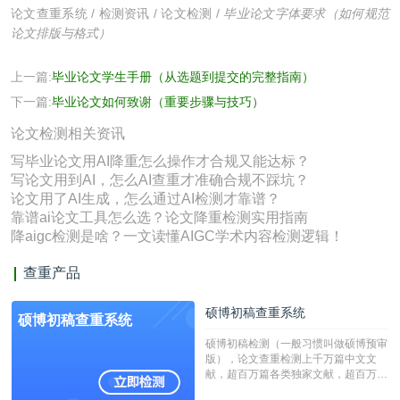
论文查重系统
/
检测资讯
/
论文检测
/
毕业论文字体要求（如何规范
论文排版与格式）
上一篇:
毕业论文学生手册（从选题到提交的完整指南）
下一篇:
毕业论文如何致谢（重要步骤与技巧）
论文检测相关资讯
写毕业论文用AI降重怎么操作才合规又能达标？
写论文用到AI，怎么AI查重才准确合规不踩坑？
论文用了AI生成，怎么通过AI检测才靠谱？
靠谱ai论文工具怎么选？论文降重检测实用指南
降aigc检测是啥？一文读懂AIGC学术内容检测逻辑！
查重产品
硕博初稿查重系统
硕博初稿查重系统
硕博初稿检测（一般习惯叫做硕博预审
版），论文查重检测上千万篇中文文
献，超百万篇各类独家文献，超百万港
澳台地区学术文献过千万篇英文文献资