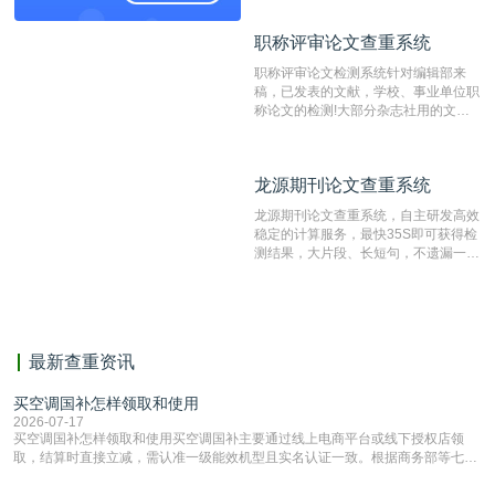
窃的在线网站。 系统采用自主研发的
动态指纹越级扫描检测技术，该项技术
职称评审论文查重系统
职称评审论文查重系统
检测速度快、精度高，市场反映良好。
职称评审论文检测系统针对编辑部来
稿，已发表的文献，学校、事业单位职
称论文的检测!大部分杂志社用的文献
抄袭检测系统。可检测抄袭与剽窃、伪
造、篡改、不当署名、一稿多投等学术
不端文献，学术不端论文查重可供期刊
龙源期刊论文查重系统
龙源期刊论文查重系统
编辑部检测来稿和已发表的文献,检测
结果和杂志社一致,已发表过的文章检
龙源期刊论文查重系统，自主研发高效
测时注意填写第一作者,才能排除已发
稳定的计算服务，最快35S即可获得检
表文献复制比。（限制字符数1万）
测结果，大片段、长短句，不遗漏一处
相似，区分论文中的正确引用参考文
献。
最新查重资讯
买空调国补怎样领取和使用
2026-07-17
买空调国补怎样领取和使用买空调国补主要通过线上电商平台或线下授权店领
取，结算时直接立减‌，需认准一级能效机型且实名认证一致。根据商务部等七部
门部署的2026年消费品以旧换新政策，全国统一补贴标准，具体操作如下。‌‌‌哪里
能领到补贴首选‌京东APP‌搜索专属口令(如【家电补贴1637】、【国补立省