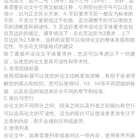
适当加大，如小二号（16号）或小三号（14号）。另外，如
果需要在论文中引用文献或注释，引用部分的字号可以适当
缩小，以与正文区分开来。4. 字距要求字距一般应为标准的
字距，不宜过于紧密或过于松散。适当调整字距可以增加文
字的清晰度和易读性。5. 页边距要求毕业论文字体要求也包
括页边距的规定。通常情况下，左右页边距为3厘米，上下
页边距为2.5厘米。这样的设置可以保持论文的整体美观和稳
定性。毕业论文排版格式的建议
除了遵循毕业论文字体要求外，您还可以考虑以下一些建
议，以使您的论文更具可读性和学术性。
1. 使用层级标题
使用层级标题可以使您的论文结构更加清晰，有助于读者理
解您的观点和组织。您可以使用h2、h3、h4等不同层级的标
题，以及合适的缩进来区分不同的章节和段落。
2. 留白与空行
在论文的不同部分之间、段落之间以及列表之间留白和空行
可以提高论文的可读性。适当的留白可以使读者更加专注于
文章的内容，而不会感到压抑或疲劳。
3. 使用列表
在论文中，如果需要列举或者对比一些内容，使用有序列表