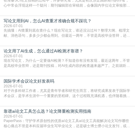
在准备SCI论文投稿的过程中，许多研究者，尤其是初次涉足国际期刊的作者，
心中常会浮现这样一个疑问：期刊编辑部在审稿前，会像国内学位论文审核那
样，先对稿件进行重复率检查吗？这个疑虑关乎学术诚信的底线，也直接影响到
论文的初审通过率。实际上，SCI期刊对重复内容的审查是严谨投稿流程中不可
写论文用到AI，怎么AI查重才准确合规不踩坑？
或缺的一环。本篇AEIC学术交流中心小编就为大家介绍“投稿SCI有查重吗”。
一、查重是标准流程答案是明确的：绝大多数S
2026-07-01
先搞懂：AI查重到底在查什么？现在写论文，谁还没沾过AI？整理大纲、梳理文
献、润色语句，多多少少都会用到。但最近一两年，不管是高校毕业答辩，还是
期刊投稿，对AI生成内容的管控越来越严，只查普通文字重复率已经不够了，必
须加做AI查重。很多人分不清，AI查重和普通查重到底有啥区别？这里说透：普
论文用了AI生成，怎么通过AI检测才靠谱？
通查重查的是你的文字和已公开文献的重复比例，防的是抄袭；AI查重查的是你
的内容里，有多少是AI生成的，防的是过
2026-07-01
现在写论文，为什么一定要做AI检测？不知道你有没有发现，最近这两年，不管
是高校毕业答辩，还是期刊投稿，对AI生成内容的检查越来越严了。之前就听身
边朋友说，初稿用AI整理了文献综述，没做AI检测就交了学校预审，直接被打回
要求修改，还差点被判定学术不规范，真的太冤了。现在国内多数高校和核心期
国际学术会议论文好发表吗
刊，都已经明确出台了相关规定：如果使用AI生成内容辅助写作，必须明确标
注，未标注的AI生成内容会被认定为不符合学
2026-07-01
对于许多科研工作者，尤其是青年学者和研究生而言，将研究成果发表于国际学
术会议，是学术生涯中一个重要的里程碑。这个过程既充满机遇，也伴随着挑
战。面对不同的会议等级、严格的评审标准和激烈的竞争，不少人心中都会产生
疑问：国际学术会议论文到底好不好发表？其价值和难度究竟如何衡量。本篇
靠谱ai论文工具怎么选？论文降重检测实用指南
AEIC学术交流中心小编就为大家介绍“国际学术会议论文好发表吗”。一、会议论
文发表的相对优势与期刊论文相比，国际会议论文的发
2026-07-01
PaperPass：守护学术原创性的优质ai论文工具ai论文工具能解决论文写作哪些
核心痛点不管是本科应届毕业生写毕业论文，还是硕士博士攒小论文发刊，或是
科研人员整理课题成果，都绕不开重复率核查、内容优化这两大难关。以前全靠