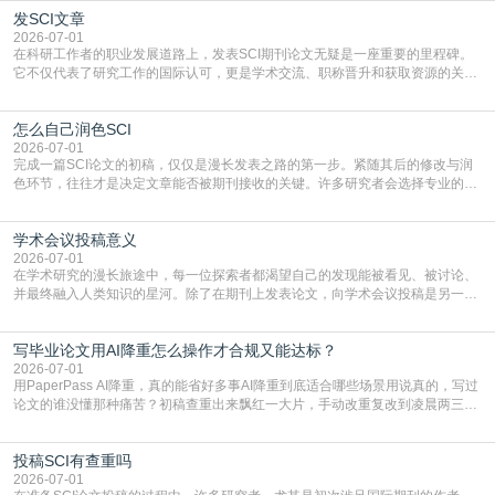
发SCI文章
4949】等，口令会随活动更新，以页面显示为准)进入补贴专场。淘宝/天猫也可
复制粘贴【8$FKFGgJq
2026-07-01
在科研工作者的职业发展道路上，发表SCI期刊论文无疑是一座重要的里程碑。
它不仅代表了研究工作的国际认可，更是学术交流、职称晋升和获取资源的关键
凭证。然而，对于许多初学者甚至是有经验的研究者来说，这个过程依然充满挑
战与困惑。从选题立意到投稿回应，每一步都需要精心的策略与扎实的工作。本
怎么自己润色SCI
篇AEIC学术交流中心小编就为大家介绍“发SCI文章”。一、精准定位是成功的第
一步发表SCI文章，首要解决的问题是“投
2026-07-01
完成一篇SCI论文的初稿，仅仅是漫长发表之路的第一步。紧随其后的修改与润
色环节，往往才是决定文章能否被期刊接收的关键。许多研究者会选择专业的语
言润色服务，但这并非唯一途径。掌握自我润色的方法与技巧，不仅能提升论文
质量，更能在此过程中深化对学术写作的理解。如何系统、高效地打磨自己的论
学术会议投稿意义
文，使其在语言和学术表达上更符合国际期刊的要求，是每位研究者值得投入学
习的技能。本篇AEIC学术交流中心小编就为大家介
2026-07-01
在学术研究的漫长旅途中，每一位探索者都渴望自己的发现能被看见、被讨论、
并最终融入人类知识的星河。除了在期刊上发表论文，向学术会议投稿是另一个
至关重要且富有活力的环节。它不仅仅是一个提交文稿的动作，更是一扇通往更
广阔学术天地的大门，连接着个体研究与社会网络。本篇AEIC学术交流中心小编
写毕业论文用AI降重怎么操作才合规又能达标？
就为大家介绍“学术会议投稿意义”。一、加速研究成果的传播与反馈学术会议通
常具有周期短、时效性强的特点。相比期刊漫长的
2026-07-01
用PaperPass AI降重，真的能省好多事AI降重到底适合哪些场景用说真的，写过
论文的谁没懂那种痛苦？初稿查重出来飘红一大片，手动改重复改到凌晨两三
点，删了改改了删，重复率还是纹丝不动，截止日期一天天近，整个人都要焦虑
到秃头。这时候靠谱的AI降重真的就是救命稻草，选对工具，半天就能搞定你两
投稿SCI有查重吗
三天都做不完的事。不是所有人都需要用AI降重，但如果你符合下面这些场景，
真的可以试试：初稿写完重复率远超要
2026-07-01