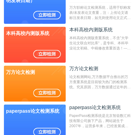
明发表日期）
万方职称论文检测系统，适用于职称发
表/未发表论文查重，注：上传论文请
标注发表日期，如无则使用论文正式发
表时间；如未公开发表的，则用论文完
成时间作为发表日期。
本科高校内测版系统
本科高校内测版系统
本科高校内测版查重系统，不含”大学
生论文联合对比库“，是专科、本科毕
业论文初稿、中稿修改查重首选！——
不支持验证！！！
万方论文检测
万方论文检测
论文检测网站,万方数据平台推出的万
方查重系统是目前较为热门的检测系
统。究其原因，万方数据通过近年的发
展，在高校中也确立了自己的相应地
位，特别是部分高校直接将其视为毕业
检测系统，其真实性和权威性无可厚
paperpass论文检测系统
非。其次，相对于知网而言，万方检测
paperpass论文检测系统
费用少，上手容易，是学生初次论文查
PaperPass检测系统是北京智齿数汇科
重的推荐系统。
技有限公司旗下产品，网站诞生于
2007年，运营多年来，已经发展成为
国内可信赖的中文原创性检查和预防剽