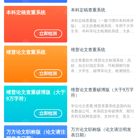
源，数亿个中英文互联网资源是全国高
校用来检测硕博论文的系统，检测范围
本科定稿查重系统
本科定稿查重系统
广，数据来源真实，检测算法合理!本
系统含有（学术库与源码库）。（限制
本科定稿查重版（一般习惯叫本科终评
字符数30万）
版），论文抄袭检测系统，专用于大学
生专、本科等论文检测的系统，大多数
专、本科院校使用此检测系统。（限制
字符数6万）
维普论文查重系统
维普论文查重系统
论文查重软件,维普论文检测系统：高
校，杂志社指定系统，可检测期刊发
表，大学生，硕博等论文。检测报告支
持PDF、网页格式，性价比高！--不支
持指定院校！！！
维普论文查重硕博版（大于9万字
维普论文查重硕博版（大于
符）
9万字符）
学位论文查重,维普查重系统是国内知
名数据公司。本系统含有硕博库、期刊
库和互联网资源等。支持中文、英文、
繁体、小语种论文检测，。--不支持指
定院校！！！
万方论文职称版（论文请注明发
万方论文职称版（论文请注
表日期）