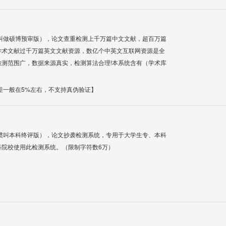
叫做硕博预审版），论文查重检测上千万篇中文文献，超百万篇
学术文献过千万篇英文文献资源，数亿个中英文互联网资源是全
测范围广，数据来源真实，检测算法合理!本系统含有（学术库
差一般在5%左右，不支持真伪验证】
惯叫本科终评版），论文抄袭检测系统，专用于大学生专、本科
科院校使用此检测系统。（限制字符数6万）