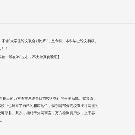
，不含”大学生论文联合对比库“，是专科、本科毕业论文初稿、
证！！！
【误差一般在3%左右，不支持真伪验证】
平台推出的万方查重系统是目前较为热门的检测系统。究其原
高校中也确立了自己的相应地位，特别是部分高校直接将其视为
无可厚非。其次，相对于知网而言，万方检测费用少，上手容
统。