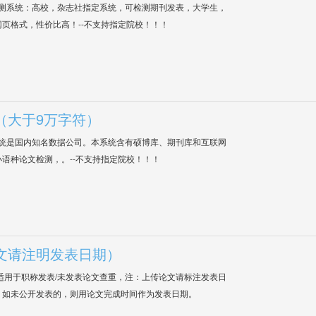
检测系统：高校，杂志社指定系统，可检测期刊发表，大学生，
网页格式，性价比高！--不支持指定院校！！！
（大于9万字符）
系统是国内知名数据公司。本系统含有硕博库、期刊库和互联网
语种论文检测，。--不支持指定院校！！！
文请注明发表日期）
适用于职称发表/未发表论文查重，注：上传论文请标注发表日
；如未公开发表的，则用论文完成时间作为发表日期。