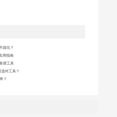
规不踩坑？
实用指南
找靠谱工具
何选对工具？
率？