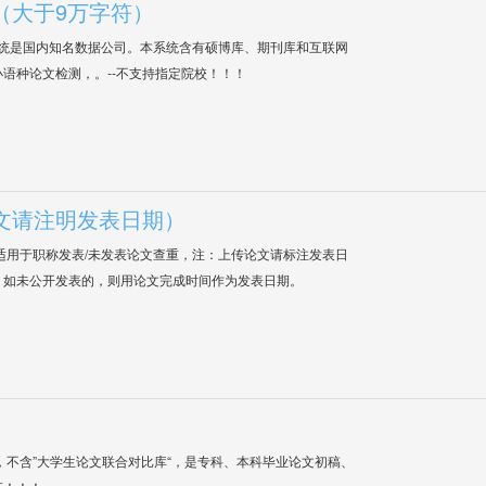
（大于9万字符）
系统是国内知名数据公司。本系统含有硕博库、期刊库和互联网
语种论文检测，。--不支持指定院校！！！
文请注明发表日期）
适用于职称发表/未发表论文查重，注：上传论文请标注发表日
；如未公开发表的，则用论文完成时间作为发表日期。
，不含”大学生论文联合对比库“，是专科、本科毕业论文初稿、