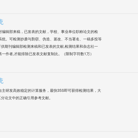
统
对编辑部来稿，已发表的文献，学校、事业单位职称论文的检
系统。可检测抄袭与剽窃、伪造、篡改、不当署名、一稿多投等
供期刊编辑部检测来稿和已发表的文献,检测结果和杂志社一
第一作者,才能排除已发表文献复制比。（限制字符数1万）
统
自主研发高效稳定的计算服务，最快35S即可获得检测结果，大
区分论文中的正确引用参考文献。