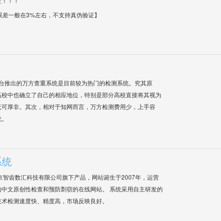
证！！！
【误差一般在3%左右，不支持真伪验证】
平台推出的万方查重系统是目前较为热门的检测系统。究其原
高校中也确立了自己的相应地位，特别是部分高校直接将其视为
无可厚非。其次，相对于知网而言，万方检测费用少，上手容
统。
系统
是北京智齿数汇科技有限公司旗下产品，网站诞生于2007年，运营
中文原创性检查和预防剽窃的在线网站。 系统采用自主研发的
技术检测速度快、精度高，市场反映良好。