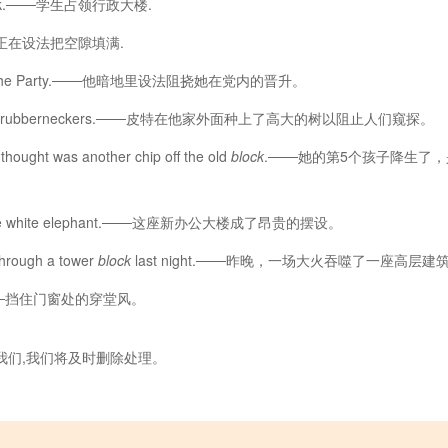
n Block.───学生占领行政大楼.
─他们正在设法把空隙填满.
 in the Party.───他暗地里设法阻挠她在党内的晋升。
rubberneckers.───皮特在他家外面种上了高大的树以阻止人们窥探。
t thought was another chip off the old
block
.───她的第5个孩子降生
nsive white elephant.───这座新办公大楼成了昂贵的摆设。
through a tower
block
last night.───昨晚，一场大火吞噬了一座高
dows.───挡住门窗处的穿堂风。
我们,我们将及时删除处理。