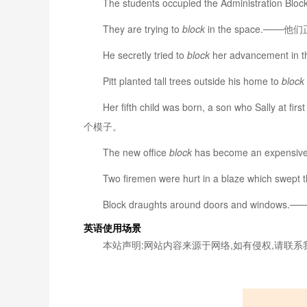
The students occupied the Administratio
They are trying to
block
in the space.──
He secretly tried to
block
her advancement
Pitt planted tall trees outside his home to
block
Her fifth child was born, a son who Sally at firs
个模子。
The new office
block
has become an expe
Two firemen were hurt in a blaze which swept 
Block draughts around doors and win
英语使用场景
本站声明:网站内容来源于网络,如有侵权,请联系