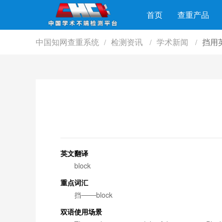
首页
查重产品
中国知网查重系统
检测资讯
学术新闻
挡用
/
/
/
英文翻译
block
重点词汇
挡───block
双语使用场景