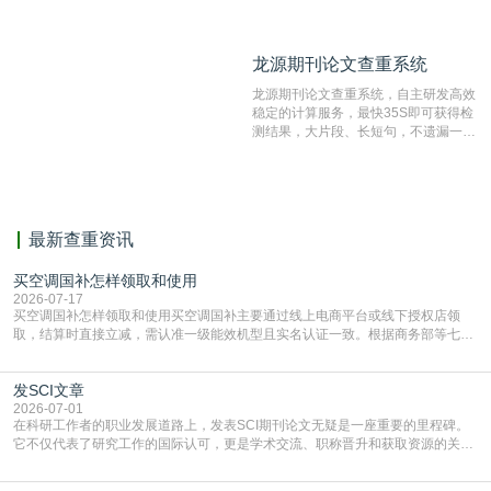
抄袭检测系统。可检测抄袭与剽窃、伪
造、篡改、不当署名、一稿多投等学术
不端文献，学术不端论文查重可供期刊
龙源期刊论文查重系统
龙源期刊论文查重系统
编辑部检测来稿和已发表的文献,检测
结果和杂志社一致,已发表过的文章检
龙源期刊论文查重系统，自主研发高效
测时注意填写第一作者,才能排除已发
稳定的计算服务，最快35S即可获得检
表文献复制比。（限制字符数1万）
测结果，大片段、长短句，不遗漏一处
相似，区分论文中的正确引用参考文
献。
最新查重资讯
买空调国补怎样领取和使用
2026-07-17
买空调国补怎样领取和使用买空调国补主要通过线上电商平台或线下授权店领
取，结算时直接立减‌，需认准一级能效机型且实名认证一致。根据商务部等七部
门部署的2026年消费品以旧换新政策，全国统一补贴标准，具体操作如下。‌‌‌哪里
能领到补贴首选‌京东APP‌搜索专属口令(如【家电补贴1637】、【国补立省
发SCI文章
4949】等，口令会随活动更新，以页面显示为准)进入补贴专场。淘宝/天猫也可
复制粘贴【8$FKFGgJq
2026-07-01
在科研工作者的职业发展道路上，发表SCI期刊论文无疑是一座重要的里程碑。
它不仅代表了研究工作的国际认可，更是学术交流、职称晋升和获取资源的关键
凭证。然而，对于许多初学者甚至是有经验的研究者来说，这个过程依然充满挑
战与困惑。从选题立意到投稿回应，每一步都需要精心的策略与扎实的工作。本