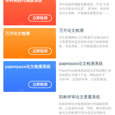
本科高校内测版系统
本科高校内测版查重系统，不含”大学
生论文联合对比库“，是专科、本科毕
业论文初稿、中稿修改查重首选！——
不支持验证！！！
万方论文检测
万方论文检测
论文检测网站,万方数据平台推出的万
方查重系统是目前较为热门的检测系
统。究其原因，万方数据通过近年的发
展，在高校中也确立了自己的相应地
位，特别是部分高校直接将其视为毕业
检测系统，其真实性和权威性无可厚
paperpass论文检测系统
非。其次，相对于知网而言，万方检测
paperpass论文检测系统
费用少，上手容易，是学生初次论文查
PaperPass检测系统是北京智齿数汇科
重的推荐系统。
技有限公司旗下产品，网站诞生于
2007年，运营多年来，已经发展成为
国内可信赖的中文原创性检查和预防剽
窃的在线网站。 系统采用自主研发的
动态指纹越级扫描检测技术，该项技术
职称评审论文查重系统
职称评审论文查重系统
检测速度快、精度高，市场反映良好。
职称评审论文检测系统针对编辑部来
稿，已发表的文献，学校、事业单位职
称论文的检测!大部分杂志社用的文献