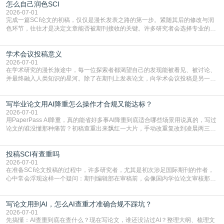
怎么自己润色SCI
篇AEIC学术交流中心小编就为大家介绍“发SCI文章”。一、精准定位是成功的第
一步发表SCI文章，首要解决的问题是“投
2026-07-01
完成一篇SCI论文的初稿，仅仅是漫长发表之路的第一步。紧随其后的修改与润
色环节，往往才是决定文章能否被期刊接收的关键。许多研究者会选择专业的语
言润色服务，但这并非唯一途径。掌握自我润色的方法与技巧，不仅能提升论文
质量，更能在此过程中深化对学术写作的理解。如何系统、高效地打磨自己的论
学术会议投稿意义
文，使其在语言和学术表达上更符合国际期刊的要求，是每位研究者值得投入学
习的技能。本篇AEIC学术交流中心小编就为大家介
2026-07-01
在学术研究的漫长旅途中，每一位探索者都渴望自己的发现能被看见、被讨论、
并最终融入人类知识的星河。除了在期刊上发表论文，向学术会议投稿是另一个
至关重要且富有活力的环节。它不仅仅是一个提交文稿的动作，更是一扇通往更
广阔学术天地的大门，连接着个体研究与社会网络。本篇AEIC学术交流中心小编
写毕业论文用AI降重怎么操作才合规又能达标？
就为大家介绍“学术会议投稿意义”。一、加速研究成果的传播与反馈学术会议通
常具有周期短、时效性强的特点。相比期刊漫长的
2026-07-01
用PaperPass AI降重，真的能省好多事AI降重到底适合哪些场景用说真的，写过
论文的谁没懂那种痛苦？初稿查重出来飘红一大片，手动改重复改到凌晨两三
点，删了改改了删，重复率还是纹丝不动，截止日期一天天近，整个人都要焦虑
到秃头。这时候靠谱的AI降重真的就是救命稻草，选对工具，半天就能搞定你两
投稿SCI有查重吗
三天都做不完的事。不是所有人都需要用AI降重，但如果你符合下面这些场景，
真的可以试试：初稿写完重复率远超要
2026-07-01
在准备SCI论文投稿的过程中，许多研究者，尤其是初次涉足国际期刊的作者，
心中常会浮现这样一个疑问：期刊编辑部在审稿前，会像国内学位论文审核那
样，先对稿件进行重复率检查吗？这个疑虑关乎学术诚信的底线，也直接影响到
论文的初审通过率。实际上，SCI期刊对重复内容的审查是严谨投稿流程中不可
写论文用到AI，怎么AI查重才准确合规不踩坑？
或缺的一环。本篇AEIC学术交流中心小编就为大家介绍“投稿SCI有查重吗”。
一、查重是标准流程答案是明确的：绝大多数S
2026-07-01
先搞懂：AI查重到底在查什么？现在写论文，谁还没沾过AI？整理大纲、梳理文