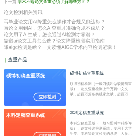
下一篇:
学术不端论文查重必须了解哪些方面？
论文检测相关资讯
写毕业论文用AI降重怎么操作才合规又能达标？
写论文用到AI，怎么AI查重才准确合规不踩坑？
论文用了AI生成，怎么通过AI检测才靠谱？
靠谱ai论文工具怎么选？论文降重检测实用指南
降aigc检测是啥？一文读懂AIGC学术内容检测逻辑！
查重产品
硕博初稿查重系统
硕博初稿查重系统
硕博初稿检测（一般习惯叫做硕博预审
版），论文查重检测上千万篇中文文
献，超百万篇各类独家文献，超百万港
澳台地区学术文献过千万篇英文文献资
源，数亿个中英文互联网资源是全国高
校用来检测硕博论文的系统，检测范围
本科定稿查重系统
本科定稿查重系统
广，数据来源真实，检测算法合理!本
系统含有（学术库与源码库）。（限制
本科定稿查重版（一般习惯叫本科终评
字符数30万）
版），论文抄袭检测系统，专用于大学
生专、本科等论文检测的系统，大多数