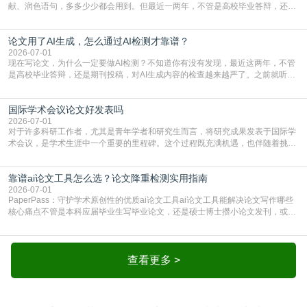
献、润色语句，多多少少都会用到。但最近一两年，不管是高校毕业答辩，还是
期刊投稿，对AI生成内容的管控越来越严，只查普通文字重复率已经不够了，必
须加做AI查重。很多人分不清，AI查重和普通查重到底有啥区别？这里说透：普
论文用了AI生成，怎么通过AI检测才靠谱？
通查重查的是你的文字和已公开文献的重复比例，防的是抄袭；AI查重查的是你
的内容里，有多少是AI生成的，防的是过
2026-07-01
现在写论文，为什么一定要做AI检测？不知道你有没有发现，最近这两年，不管
是高校毕业答辩，还是期刊投稿，对AI生成内容的检查越来越严了。之前就听身
边朋友说，初稿用AI整理了文献综述，没做AI检测就交了学校预审，直接被打回
要求修改，还差点被判定学术不规范，真的太冤了。现在国内多数高校和核心期
国际学术会议论文好发表吗
刊，都已经明确出台了相关规定：如果使用AI生成内容辅助写作，必须明确标
注，未标注的AI生成内容会被认定为不符合学
2026-07-01
对于许多科研工作者，尤其是青年学者和研究生而言，将研究成果发表于国际学
术会议，是学术生涯中一个重要的里程碑。这个过程既充满机遇，也伴随着挑
战。面对不同的会议等级、严格的评审标准和激烈的竞争，不少人心中都会产生
疑问：国际学术会议论文到底好不好发表？其价值和难度究竟如何衡量。本篇
靠谱ai论文工具怎么选？论文降重检测实用指南
AEIC学术交流中心小编就为大家介绍“国际学术会议论文好发表吗”。一、会议论
文发表的相对优势与期刊论文相比，国际会议论文的发
2026-07-01
PaperPass：守护学术原创性的优质ai论文工具ai论文工具能解决论文写作哪些
核心痛点不管是本科应届毕业生写毕业论文，还是硕士博士攒小论文发刊，或是
科研人员整理课题成果，都绕不开重复率核查、内容优化这两大难关。以前全靠
自己逐句读逐句改，熬好几个大夜不说，还经常改不到点上，交上去才发现重复
率超标，再返工太折腾。现在有了成熟的ai论文工具，这些痛点基本都能高效解
决。靠谱的ai论文工具，不止能帮你梳
查看更多 >