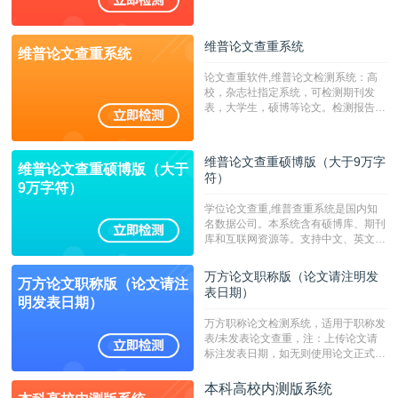
专、本科院校使用此检测系统。（限制
字符数6万）
维普论文查重系统
维普论文查重系统
论文查重软件,维普论文检测系统：高
校，杂志社指定系统，可检测期刊发
表，大学生，硕博等论文。检测报告支
持PDF、网页格式，性价比高！--不支
持指定院校！！！
维普论文查重硕博版（大于9万字
维普论文查重硕博版（大于
符）
9万字符）
学位论文查重,维普查重系统是国内知
名数据公司。本系统含有硕博库、期刊
库和互联网资源等。支持中文、英文、
繁体、小语种论文检测，。--不支持指
定院校！！！
万方论文职称版（论文请注明发
万方论文职称版（论文请注
表日期）
明发表日期）
万方职称论文检测系统，适用于职称发
表/未发表论文查重，注：上传论文请
标注发表日期，如无则使用论文正式发
表时间；如未公开发表的，则用论文完
成时间作为发表日期。
本科高校内测版系统