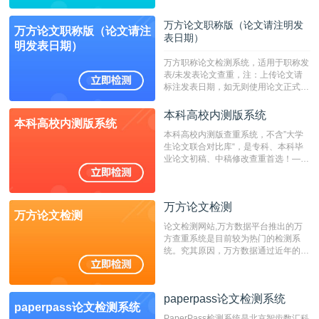
繁体、小语种论文检测，。--不支持指
定院校！！！
万方论文职称版（论文请注明发
万方论文职称版（论文请注
表日期）
明发表日期）
万方职称论文检测系统，适用于职称发
表/未发表论文查重，注：上传论文请
标注发表日期，如无则使用论文正式发
表时间；如未公开发表的，则用论文完
成时间作为发表日期。
本科高校内测版系统
本科高校内测版系统
本科高校内测版查重系统，不含”大学
生论文联合对比库“，是专科、本科毕
业论文初稿、中稿修改查重首选！——
不支持验证！！！
万方论文检测
万方论文检测
论文检测网站,万方数据平台推出的万
方查重系统是目前较为热门的检测系
统。究其原因，万方数据通过近年的发
展，在高校中也确立了自己的相应地
位，特别是部分高校直接将其视为毕业
检测系统，其真实性和权威性无可厚
paperpass论文检测系统
非。其次，相对于知网而言，万方检测
paperpass论文检测系统
费用少，上手容易，是学生初次论文查
PaperPass检测系统是北京智齿数汇科