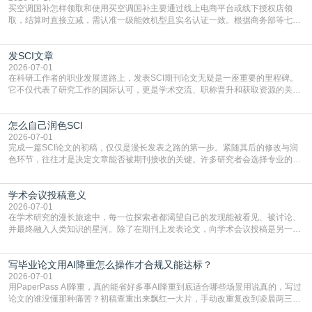
买空调国补怎样领取和使用买空调国补主要通过线上电商平台或线下授权店领
取，结算时直接立减‌，需认准一级能效机型且实名认证一致。根据商务部等七部
门部署的2026年消费品以旧换新政策，全国统一补贴标准，具体操作如下。‌‌‌哪里
能领到补贴首选‌京东APP‌搜索专属口令(如【家电补贴1637】、【国补立省
发SCI文章
4949】等，口令会随活动更新，以页面显示为准)进入补贴专场。淘宝/天猫也可
复制粘贴【8$FKFGgJq
2026-07-01
在科研工作者的职业发展道路上，发表SCI期刊论文无疑是一座重要的里程碑。
它不仅代表了研究工作的国际认可，更是学术交流、职称晋升和获取资源的关键
凭证。然而，对于许多初学者甚至是有经验的研究者来说，这个过程依然充满挑
战与困惑。从选题立意到投稿回应，每一步都需要精心的策略与扎实的工作。本
怎么自己润色SCI
篇AEIC学术交流中心小编就为大家介绍“发SCI文章”。一、精准定位是成功的第
一步发表SCI文章，首要解决的问题是“投
2026-07-01
完成一篇SCI论文的初稿，仅仅是漫长发表之路的第一步。紧随其后的修改与润
色环节，往往才是决定文章能否被期刊接收的关键。许多研究者会选择专业的语
言润色服务，但这并非唯一途径。掌握自我润色的方法与技巧，不仅能提升论文
质量，更能在此过程中深化对学术写作的理解。如何系统、高效地打磨自己的论
学术会议投稿意义
文，使其在语言和学术表达上更符合国际期刊的要求，是每位研究者值得投入学
习的技能。本篇AEIC学术交流中心小编就为大家介
2026-07-01
在学术研究的漫长旅途中，每一位探索者都渴望自己的发现能被看见、被讨论、
并最终融入人类知识的星河。除了在期刊上发表论文，向学术会议投稿是另一个
至关重要且富有活力的环节。它不仅仅是一个提交文稿的动作，更是一扇通往更
广阔学术天地的大门，连接着个体研究与社会网络。本篇AEIC学术交流中心小编
写毕业论文用AI降重怎么操作才合规又能达标？
就为大家介绍“学术会议投稿意义”。一、加速研究成果的传播与反馈学术会议通
常具有周期短、时效性强的特点。相比期刊漫长的
2026-07-01
用PaperPass AI降重，真的能省好多事AI降重到底适合哪些场景用说真的，写过
论文的谁没懂那种痛苦？初稿查重出来飘红一大片，手动改重复改到凌晨两三
点，删了改改了删，重复率还是纹丝不动，截止日期一天天近，整个人都要焦虑