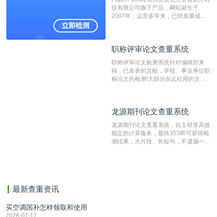
重的推荐系统。
技有限公司旗下产品，网站诞生于
2007年，运营多年来，已经发展成为
国内可信赖的中文原创性检查和预防剽
窃的在线网站。 系统采用自主研发的
动态指纹越级扫描检测技术，该项技术
职称评审论文查重系统
职称评审论文查重系统
检测速度快、精度高，市场反映良好。
职称评审论文检测系统针对编辑部来
稿，已发表的文献，学校、事业单位职
称论文的检测!大部分杂志社用的文献
抄袭检测系统。可检测抄袭与剽窃、伪
造、篡改、不当署名、一稿多投等学术
不端文献，学术不端论文查重可供期刊
龙源期刊论文查重系统
龙源期刊论文查重系统
编辑部检测来稿和已发表的文献,检测
结果和杂志社一致,已发表过的文章检
龙源期刊论文查重系统，自主研发高效
测时注意填写第一作者,才能排除已发
稳定的计算服务，最快35S即可获得检
表文献复制比。（限制字符数1万）
测结果，大片段、长短句，不遗漏一处
相似，区分论文中的正确引用参考文
献。
最新查重资讯
买空调国补怎样领取和使用
2026-07-17