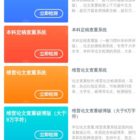
硕博初稿检测（一般习惯叫做硕博预审
版），论文查重检测上千万篇中文文
献，超百万篇各类独家文献，超百万港
澳台地区学术文献过千万篇英文文献资
源，数亿个中英文互联网资源是全国高
校用来检测硕博论文的系统，检测范围
本科定稿查重系统
本科定稿查重系统
广，数据来源真实，检测算法合理!本
系统含有（学术库与源码库）。（限制
本科定稿查重版（一般习惯叫本科终评
字符数30万）
版），论文抄袭检测系统，专用于大学
生专、本科等论文检测的系统，大多数
专、本科院校使用此检测系统。（限制
字符数6万）
维普论文查重系统
维普论文查重系统
论文查重软件,维普论文检测系统：高
校，杂志社指定系统，可检测期刊发
表，大学生，硕博等论文。检测报告支
持PDF、网页格式，性价比高！--不支
持指定院校！！！
维普论文查重硕博版（大于9万字
维普论文查重硕博版（大于
符）
9万字符）
学位论文查重,维普查重系统是国内知
名数据公司。本系统含有硕博库、期刊
库和互联网资源等。支持中文、英文、