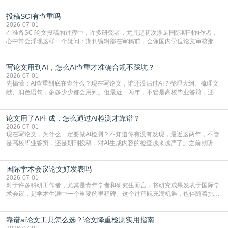
到秃头。这时候靠谱的AI降重真的就是救命稻草，选对工具，半天就能搞定你两
投稿SCI有查重吗
三天都做不完的事。不是所有人都需要用AI降重，但如果你符合下面这些场景，
真的可以试试：初稿写完重复率远超要
2026-07-01
在准备SCI论文投稿的过程中，许多研究者，尤其是初次涉足国际期刊的作者，
心中常会浮现这样一个疑问：期刊编辑部在审稿前，会像国内学位论文审核那
样，先对稿件进行重复率检查吗？这个疑虑关乎学术诚信的底线，也直接影响到
论文的初审通过率。实际上，SCI期刊对重复内容的审查是严谨投稿流程中不可
写论文用到AI，怎么AI查重才准确合规不踩坑？
或缺的一环。本篇AEIC学术交流中心小编就为大家介绍“投稿SCI有查重吗”。
一、查重是标准流程答案是明确的：绝大多数S
2026-07-01
先搞懂：AI查重到底在查什么？现在写论文，谁还没沾过AI？整理大纲、梳理文
献、润色语句，多多少少都会用到。但最近一两年，不管是高校毕业答辩，还是
期刊投稿，对AI生成内容的管控越来越严，只查普通文字重复率已经不够了，必
须加做AI查重。很多人分不清，AI查重和普通查重到底有啥区别？这里说透：普
论文用了AI生成，怎么通过AI检测才靠谱？
通查重查的是你的文字和已公开文献的重复比例，防的是抄袭；AI查重查的是你
的内容里，有多少是AI生成的，防的是过
2026-07-01
现在写论文，为什么一定要做AI检测？不知道你有没有发现，最近这两年，不管
是高校毕业答辩，还是期刊投稿，对AI生成内容的检查越来越严了。之前就听身
边朋友说，初稿用AI整理了文献综述，没做AI检测就交了学校预审，直接被打回
要求修改，还差点被判定学术不规范，真的太冤了。现在国内多数高校和核心期
国际学术会议论文好发表吗
刊，都已经明确出台了相关规定：如果使用AI生成内容辅助写作，必须明确标
注，未标注的AI生成内容会被认定为不符合学
2026-07-01
对于许多科研工作者，尤其是青年学者和研究生而言，将研究成果发表于国际学
术会议，是学术生涯中一个重要的里程碑。这个过程既充满机遇，也伴随着挑
战。面对不同的会议等级、严格的评审标准和激烈的竞争，不少人心中都会产生
疑问：国际学术会议论文到底好不好发表？其价值和难度究竟如何衡量。本篇
靠谱ai论文工具怎么选？论文降重检测实用指南
AEIC学术交流中心小编就为大家介绍“国际学术会议论文好发表吗”。一、会议论