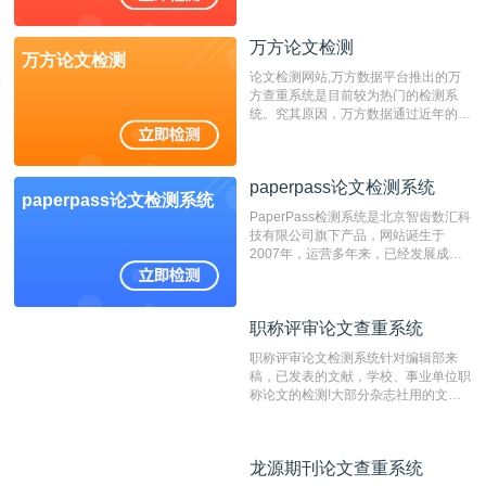
万方论文检测
万方论文检测
论文检测网站,万方数据平台推出的万
方查重系统是目前较为热门的检测系
统。究其原因，万方数据通过近年的发
展，在高校中也确立了自己的相应地
位，特别是部分高校直接将其视为毕业
检测系统，其真实性和权威性无可厚
paperpass论文检测系统
非。其次，相对于知网而言，万方检测
paperpass论文检测系统
费用少，上手容易，是学生初次论文查
PaperPass检测系统是北京智齿数汇科
重的推荐系统。
技有限公司旗下产品，网站诞生于
2007年，运营多年来，已经发展成为
国内可信赖的中文原创性检查和预防剽
窃的在线网站。 系统采用自主研发的
动态指纹越级扫描检测技术，该项技术
职称评审论文查重系统
职称评审论文查重系统
检测速度快、精度高，市场反映良好。
职称评审论文检测系统针对编辑部来
稿，已发表的文献，学校、事业单位职
称论文的检测!大部分杂志社用的文献
抄袭检测系统。可检测抄袭与剽窃、伪
造、篡改、不当署名、一稿多投等学术
不端文献，学术不端论文查重可供期刊
龙源期刊论文查重系统
龙源期刊论文查重系统
编辑部检测来稿和已发表的文献,检测