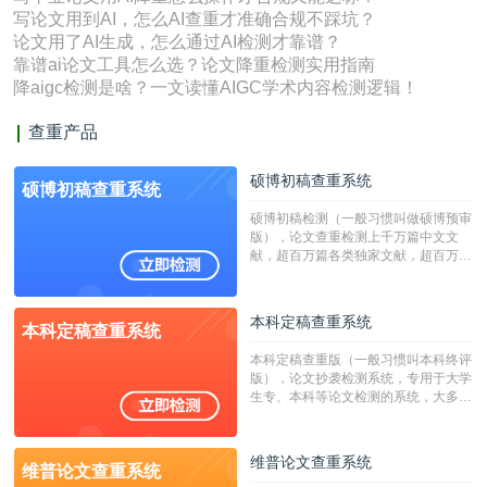
写论文用到AI，怎么AI查重才准确合规不踩坑？
论文用了AI生成，怎么通过AI检测才靠谱？
靠谱ai论文工具怎么选？论文降重检测实用指南
降aigc检测是啥？一文读懂AIGC学术内容检测逻辑！
查重产品
硕博初稿查重系统
硕博初稿查重系统
硕博初稿检测（一般习惯叫做硕博预审
版），论文查重检测上千万篇中文文
献，超百万篇各类独家文献，超百万港
澳台地区学术文献过千万篇英文文献资
源，数亿个中英文互联网资源是全国高
校用来检测硕博论文的系统，检测范围
本科定稿查重系统
本科定稿查重系统
广，数据来源真实，检测算法合理!本
系统含有（学术库与源码库）。（限制
本科定稿查重版（一般习惯叫本科终评
字符数30万）
版），论文抄袭检测系统，专用于大学
生专、本科等论文检测的系统，大多数
专、本科院校使用此检测系统。（限制
字符数6万）
维普论文查重系统
维普论文查重系统