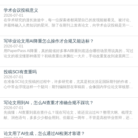
质量，更能在此过程中深化对学术写作的理解。如何系统、高效地打磨自己的论
学术会议投稿意义
文，使其在语言和学术表达上更符合国际期刊的要求，是每位研究者值得投入学
习的技能。本篇AEIC学术交流中心小编就为大家介
2026-07-01
在学术研究的漫长旅途中，每一位探索者都渴望自己的发现能被看见、被讨论、
并最终融入人类知识的星河。除了在期刊上发表论文，向学术会议投稿是另一个
至关重要且富有活力的环节。它不仅仅是一个提交文稿的动作，更是一扇通往更
广阔学术天地的大门，连接着个体研究与社会网络。本篇AEIC学术交流中心小编
写毕业论文用AI降重怎么操作才合规又能达标？
就为大家介绍“学术会议投稿意义”。一、加速研究成果的传播与反馈学术会议通
常具有周期短、时效性强的特点。相比期刊漫长的
2026-07-01
用PaperPass AI降重，真的能省好多事AI降重到底适合哪些场景用说真的，写过
论文的谁没懂那种痛苦？初稿查重出来飘红一大片，手动改重复改到凌晨两三
点，删了改改了删，重复率还是纹丝不动，截止日期一天天近，整个人都要焦虑
到秃头。这时候靠谱的AI降重真的就是救命稻草，选对工具，半天就能搞定你两
投稿SCI有查重吗
三天都做不完的事。不是所有人都需要用AI降重，但如果你符合下面这些场景，
真的可以试试：初稿写完重复率远超要
2026-07-01
在准备SCI论文投稿的过程中，许多研究者，尤其是初次涉足国际期刊的作者，
心中常会浮现这样一个疑问：期刊编辑部在审稿前，会像国内学位论文审核那
样，先对稿件进行重复率检查吗？这个疑虑关乎学术诚信的底线，也直接影响到
论文的初审通过率。实际上，SCI期刊对重复内容的审查是严谨投稿流程中不可
写论文用到AI，怎么AI查重才准确合规不踩坑？
或缺的一环。本篇AEIC学术交流中心小编就为大家介绍“投稿SCI有查重吗”。
一、查重是标准流程答案是明确的：绝大多数S
2026-07-01
先搞懂：AI查重到底在查什么？现在写论文，谁还没沾过AI？整理大纲、梳理文
献、润色语句，多多少少都会用到。但最近一两年，不管是高校毕业答辩，还是
期刊投稿，对AI生成内容的管控越来越严，只查普通文字重复率已经不够了，必
须加做AI查重。很多人分不清，AI查重和普通查重到底有啥区别？这里说透：普
论文用了AI生成，怎么通过AI检测才靠谱？
通查重查的是你的文字和已公开文献的重复比例，防的是抄袭；AI查重查的是你