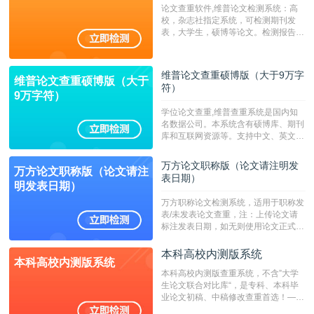
论文查重软件,维普论文检测系统：高
校，杂志社指定系统，可检测期刊发
表，大学生，硕博等论文。检测报告支
持PDF、网页格式，性价比高！--不支
持指定院校！！！
维普论文查重硕博版（大于9万字
维普论文查重硕博版（大于
符）
9万字符）
学位论文查重,维普查重系统是国内知
名数据公司。本系统含有硕博库、期刊
库和互联网资源等。支持中文、英文、
繁体、小语种论文检测，。--不支持指
定院校！！！
万方论文职称版（论文请注明发
万方论文职称版（论文请注
表日期）
明发表日期）
万方职称论文检测系统，适用于职称发
表/未发表论文查重，注：上传论文请
标注发表日期，如无则使用论文正式发
表时间；如未公开发表的，则用论文完
成时间作为发表日期。
本科高校内测版系统
本科高校内测版系统
本科高校内测版查重系统，不含”大学
生论文联合对比库“，是专科、本科毕
业论文初稿、中稿修改查重首选！——
不支持验证！！！