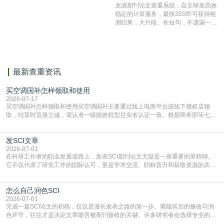
结果和杂志社一致,已发表过的文章检
龙源期刊论文查重系统，自主研发高效
测时注意填写第一作者,才能排除已发
稳定的计算服务，最快35S即可获得检
表文献复制比。（限制字符数1万）
测结果，大片段、长短句，不遗漏一处
相似，区分论文中的正确引用参考文
献。
最新查重资讯
买空调国补怎样领取和使用
2026-07-17
买空调国补怎样领取和使用买空调国补主要通过线上电商平台或线下授权店领
取，结算时直接立减‌，需认准一级能效机型且实名认证一致。根据商务部等七部
门部署的2026年消费品以旧换新政策，全国统一补贴标准，具体操作如下。‌‌‌哪里
能领到补贴首选‌京东APP‌搜索专属口令(如【家电补贴1637】、【国补立省
发SCI文章
4949】等，口令会随活动更新，以页面显示为准)进入补贴专场。淘宝/天猫也可
复制粘贴【8$FKFGgJq
2026-07-01
在科研工作者的职业发展道路上，发表SCI期刊论文无疑是一座重要的里程碑。
它不仅代表了研究工作的国际认可，更是学术交流、职称晋升和获取资源的关键
凭证。然而，对于许多初学者甚至是有经验的研究者来说，这个过程依然充满挑
战与困惑。从选题立意到投稿回应，每一步都需要精心的策略与扎实的工作。本
怎么自己润色SCI
篇AEIC学术交流中心小编就为大家介绍“发SCI文章”。一、精准定位是成功的第
一步发表SCI文章，首要解决的问题是“投
2026-07-01
完成一篇SCI论文的初稿，仅仅是漫长发表之路的第一步。紧随其后的修改与润
色环节，往往才是决定文章能否被期刊接收的关键。许多研究者会选择专业的语
言润色服务，但这并非唯一途径。掌握自我润色的方法与技巧，不仅能提升论文