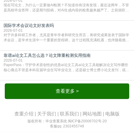
的内容里，有多少是AI生成的，防的是过
2026-07-01
现在写论文，为什么一定要做AI检测？不知道你有没有发现，最近这两年，不管
是高校毕业答辩，还是期刊投稿，对AI生成内容的检查越来越严了。之前就听身
边朋友说，初稿用AI整理了文献综述，没做AI检测就交了学校预审，直接被打回
要求修改，还差点被判定学术不规范，真的太冤了。现在国内多数高校和核心期
国际学术会议论文好发表吗
刊，都已经明确出台了相关规定：如果使用AI生成内容辅助写作，必须明确标
注，未标注的AI生成内容会被认定为不符合学
2026-07-01
对于许多科研工作者，尤其是青年学者和研究生而言，将研究成果发表于国际学
术会议，是学术生涯中一个重要的里程碑。这个过程既充满机遇，也伴随着挑
战。面对不同的会议等级、严格的评审标准和激烈的竞争，不少人心中都会产生
疑问：国际学术会议论文到底好不好发表？其价值和难度究竟如何衡量。本篇
靠谱ai论文工具怎么选？论文降重检测实用指南
AEIC学术交流中心小编就为大家介绍“国际学术会议论文好发表吗”。一、会议论
文发表的相对优势与期刊论文相比，国际会议论文的发
2026-07-01
PaperPass：守护学术原创性的优质ai论文工具ai论文工具能解决论文写作哪些
核心痛点不管是本科应届毕业生写毕业论文，还是硕士博士攒小论文发刊，或是
科研人员整理课题成果，都绕不开重复率核查、内容优化这两大难关。以前全靠
自己逐句读逐句改，熬好几个大夜不说，还经常改不到点上，交上去才发现重复
率超标，再返工太折腾。现在有了成熟的ai论文工具，这些痛点基本都能高效解
决。靠谱的ai论文工具，不止能帮你梳
查看更多 >
查重介绍
|
关于我们
|
联系我们
|
网站地图
|
电脑版
版权所有：毕业查重系统
闽ICP备20006702号-20
客服qq: 2302455749