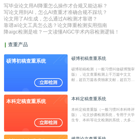
写毕业论文用AI降重怎么操作才合规又能达标？
写论文用到AI，怎么AI查重才准确合规不踩坑？
论文用了AI生成，怎么通过AI检测才靠谱？
靠谱ai论文工具怎么选？论文降重检测实用指南
降aigc检测是啥？一文读懂AIGC学术内容检测逻辑！
查重产品
硕博初稿查重系统
硕博初稿查重系统
硕博初稿检测（一般习惯叫做硕博预审
版），论文查重检测上千万篇中文文
献，超百万篇各类独家文献，超百万港
澳台地区学术文献过千万篇英文文献资
源，数亿个中英文互联网资源是全国高
校用来检测硕博论文的系统，检测范围
本科定稿查重系统
本科定稿查重系统
广，数据来源真实，检测算法合理!本
系统含有（学术库与源码库）。（限制
本科定稿查重版（一般习惯叫本科终评
字符数30万）
版），论文抄袭检测系统，专用于大学
生专、本科等论文检测的系统，大多数
专、本科院校使用此检测系统。（限制
字符数6万）
维普论文查重系统