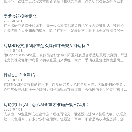
色环节，往往才是决定文章能否被期刊接收的关键。许多研究者会选择专业的语
言润色服务，但这并非唯一途径。掌握自我润色的方法与技巧，不仅能提升论文
质量，更能在此过程中深化对学术写作的理解。如何系统、高效地打磨自己的论
学术会议投稿意义
文，使其在语言和学术表达上更符合国际期刊的要求，是每位研究者值得投入学
习的技能。本篇AEIC学术交流中心小编就为大家介
2026-07-01
在学术研究的漫长旅途中，每一位探索者都渴望自己的发现能被看见、被讨论、
并最终融入人类知识的星河。除了在期刊上发表论文，向学术会议投稿是另一个
至关重要且富有活力的环节。它不仅仅是一个提交文稿的动作，更是一扇通往更
广阔学术天地的大门，连接着个体研究与社会网络。本篇AEIC学术交流中心小编
写毕业论文用AI降重怎么操作才合规又能达标？
就为大家介绍“学术会议投稿意义”。一、加速研究成果的传播与反馈学术会议通
常具有周期短、时效性强的特点。相比期刊漫长的
2026-07-01
用PaperPass AI降重，真的能省好多事AI降重到底适合哪些场景用说真的，写过
论文的谁没懂那种痛苦？初稿查重出来飘红一大片，手动改重复改到凌晨两三
点，删了改改了删，重复率还是纹丝不动，截止日期一天天近，整个人都要焦虑
到秃头。这时候靠谱的AI降重真的就是救命稻草，选对工具，半天就能搞定你两
投稿SCI有查重吗
三天都做不完的事。不是所有人都需要用AI降重，但如果你符合下面这些场景，
真的可以试试：初稿写完重复率远超要
2026-07-01
在准备SCI论文投稿的过程中，许多研究者，尤其是初次涉足国际期刊的作者，
心中常会浮现这样一个疑问：期刊编辑部在审稿前，会像国内学位论文审核那
样，先对稿件进行重复率检查吗？这个疑虑关乎学术诚信的底线，也直接影响到
论文的初审通过率。实际上，SCI期刊对重复内容的审查是严谨投稿流程中不可
写论文用到AI，怎么AI查重才准确合规不踩坑？
或缺的一环。本篇AEIC学术交流中心小编就为大家介绍“投稿SCI有查重吗”。
一、查重是标准流程答案是明确的：绝大多数S
2026-07-01
先搞懂：AI查重到底在查什么？现在写论文，谁还没沾过AI？整理大纲、梳理文
献、润色语句，多多少少都会用到。但最近一两年，不管是高校毕业答辩，还是
期刊投稿，对AI生成内容的管控越来越严，只查普通文字重复率已经不够了，必
须加做AI查重。很多人分不清，AI查重和普通查重到底有啥区别？这里说透：普