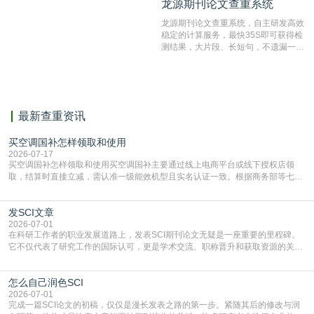
龙源期刊论文查重系统
龙源期刊论文查重系统
编辑部检测来稿和已发表的文献,检测
结果和杂志社一致,已发表过的文章检
龙源期刊论文查重系统，自主研发高效
测时注意填写第一作者,才能排除已发
稳定的计算服务，最快35S即可获得检
表文献复制比。（限制字符数1万）
测结果，大片段、长短句，不遗漏一处
相似，区分论文中的正确引用参考文
献。
最新查重资讯
买空调国补怎样领取和使用
2026-07-17
买空调国补怎样领取和使用买空调国补主要通过线上电商平台或线下授权店领
取，结算时直接立减‌，需认准一级能效机型且实名认证一致。根据商务部等七部
门部署的2026年消费品以旧换新政策，全国统一补贴标准，具体操作如下。‌‌‌哪里
能领到补贴首选‌京东APP‌搜索专属口令(如【家电补贴1637】、【国补立省
发SCI文章
4949】等，口令会随活动更新，以页面显示为准)进入补贴专场。淘宝/天猫也可
复制粘贴【8$FKFGgJq
2026-07-01
在科研工作者的职业发展道路上，发表SCI期刊论文无疑是一座重要的里程碑。
它不仅代表了研究工作的国际认可，更是学术交流、职称晋升和获取资源的关键
凭证。然而，对于许多初学者甚至是有经验的研究者来说，这个过程依然充满挑
战与困惑。从选题立意到投稿回应，每一步都需要精心的策略与扎实的工作。本
怎么自己润色SCI
篇AEIC学术交流中心小编就为大家介绍“发SCI文章”。一、精准定位是成功的第
一步发表SCI文章，首要解决的问题是“投
2026-07-01
完成一篇SCI论文的初稿，仅仅是漫长发表之路的第一步。紧随其后的修改与润