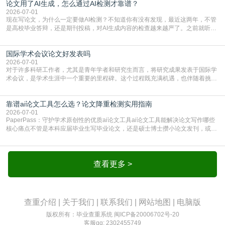
论文用了AI生成，怎么通过AI检测才靠谱？
通查重查的是你的文字和已公开文献的重复比例，防的是抄袭；AI查重查的是你
的内容里，有多少是AI生成的，防的是过
2026-07-01
现在写论文，为什么一定要做AI检测？不知道你有没有发现，最近这两年，不管
是高校毕业答辩，还是期刊投稿，对AI生成内容的检查越来越严了。之前就听身
边朋友说，初稿用AI整理了文献综述，没做AI检测就交了学校预审，直接被打回
要求修改，还差点被判定学术不规范，真的太冤了。现在国内多数高校和核心期
国际学术会议论文好发表吗
刊，都已经明确出台了相关规定：如果使用AI生成内容辅助写作，必须明确标
注，未标注的AI生成内容会被认定为不符合学
2026-07-01
对于许多科研工作者，尤其是青年学者和研究生而言，将研究成果发表于国际学
术会议，是学术生涯中一个重要的里程碑。这个过程既充满机遇，也伴随着挑
战。面对不同的会议等级、严格的评审标准和激烈的竞争，不少人心中都会产生
疑问：国际学术会议论文到底好不好发表？其价值和难度究竟如何衡量。本篇
靠谱ai论文工具怎么选？论文降重检测实用指南
AEIC学术交流中心小编就为大家介绍“国际学术会议论文好发表吗”。一、会议论
文发表的相对优势与期刊论文相比，国际会议论文的发
2026-07-01
PaperPass：守护学术原创性的优质ai论文工具ai论文工具能解决论文写作哪些
核心痛点不管是本科应届毕业生写毕业论文，还是硕士博士攒小论文发刊，或是
科研人员整理课题成果，都绕不开重复率核查、内容优化这两大难关。以前全靠
自己逐句读逐句改，熬好几个大夜不说，还经常改不到点上，交上去才发现重复
率超标，再返工太折腾。现在有了成熟的ai论文工具，这些痛点基本都能高效解
决。靠谱的ai论文工具，不止能帮你梳
查看更多 >
查重介绍
|
关于我们
|
联系我们
|
网站地图
|
电脑版
版权所有：毕业查重系统
闽ICP备20006702号-20
客服qq: 2302455749