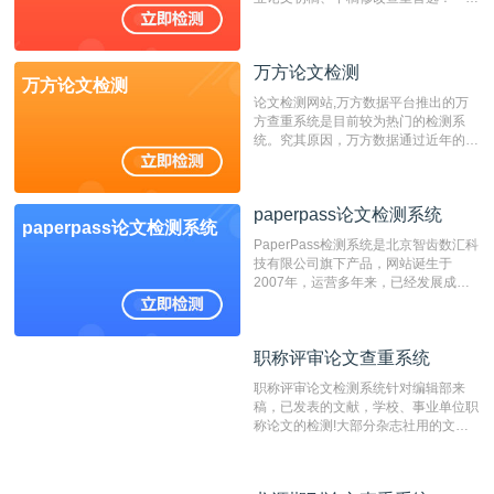
不支持验证！！！
万方论文检测
万方论文检测
论文检测网站,万方数据平台推出的万
方查重系统是目前较为热门的检测系
统。究其原因，万方数据通过近年的发
展，在高校中也确立了自己的相应地
位，特别是部分高校直接将其视为毕业
检测系统，其真实性和权威性无可厚
paperpass论文检测系统
非。其次，相对于知网而言，万方检测
paperpass论文检测系统
费用少，上手容易，是学生初次论文查
PaperPass检测系统是北京智齿数汇科
重的推荐系统。
技有限公司旗下产品，网站诞生于
2007年，运营多年来，已经发展成为
国内可信赖的中文原创性检查和预防剽
窃的在线网站。 系统采用自主研发的
动态指纹越级扫描检测技术，该项技术
职称评审论文查重系统
职称评审论文查重系统
检测速度快、精度高，市场反映良好。
职称评审论文检测系统针对编辑部来
稿，已发表的文献，学校、事业单位职
称论文的检测!大部分杂志社用的文献
抄袭检测系统。可检测抄袭与剽窃、伪
造、篡改、不当署名、一稿多投等学术
不端文献，学术不端论文查重可供期刊