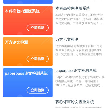
表时间；如未公开发表的，则用论文完
成时间作为发表日期。
本科高校内测版系统
本科高校内测版系统
本科高校内测版查重系统，不含”大学
生论文联合对比库“，是专科、本科毕
业论文初稿、中稿修改查重首选！——
不支持验证！！！
万方论文检测
万方论文检测
论文检测网站,万方数据平台推出的万
方查重系统是目前较为热门的检测系
统。究其原因，万方数据通过近年的发
展，在高校中也确立了自己的相应地
位，特别是部分高校直接将其视为毕业
检测系统，其真实性和权威性无可厚
paperpass论文检测系统
非。其次，相对于知网而言，万方检测
paperpass论文检测系统
费用少，上手容易，是学生初次论文查
PaperPass检测系统是北京智齿数汇科
重的推荐系统。
技有限公司旗下产品，网站诞生于
2007年，运营多年来，已经发展成为
国内可信赖的中文原创性检查和预防剽
窃的在线网站。 系统采用自主研发的
动态指纹越级扫描检测技术，该项技术
职称评审论文查重系统
职称评审论文查重系统
检测速度快、精度高，市场反映良好。