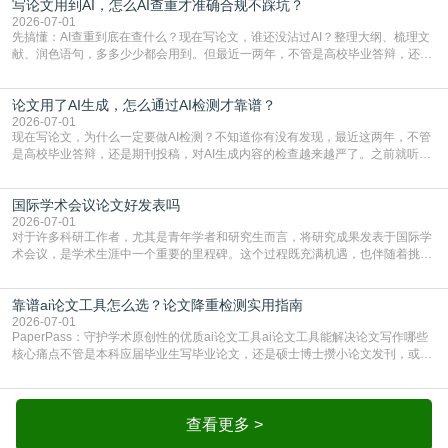
写论文用到AI，怎么AI查重才准确合规不踩坑？
或缺的一环。本篇AEIC学术交流中心小编就为大家介绍“投稿SCI有查重吗”。
一、查重是标准流程答案是明确的：绝大多数S
2026-07-01
先搞懂：AI查重到底在查什么？现在写论文，谁还没沾过AI？整理大纲、梳理文
献、润色语句，多多少少都会用到。但最近一两年，不管是高校毕业答辩，还是
期刊投稿，对AI生成内容的管控越来越严，只查普通文字重复率已经不够了，必
须加做AI查重。很多人分不清，AI查重和普通查重到底有啥区别？这里说透：普
论文用了AI生成，怎么通过AI检测才靠谱？
通查重查的是你的文字和已公开文献的重复比例，防的是抄袭；AI查重查的是你
的内容里，有多少是AI生成的，防的是过
2026-07-01
现在写论文，为什么一定要做AI检测？不知道你有没有发现，最近这两年，不管
是高校毕业答辩，还是期刊投稿，对AI生成内容的检查越来越严了。之前就听身
边朋友说，初稿用AI整理了文献综述，没做AI检测就交了学校预审，直接被打回
要求修改，还差点被判定学术不规范，真的太冤了。现在国内多数高校和核心期
国际学术会议论文好发表吗
刊，都已经明确出台了相关规定：如果使用AI生成内容辅助写作，必须明确标
注，未标注的AI生成内容会被认定为不符合学
2026-07-01
对于许多科研工作者，尤其是青年学者和研究生而言，将研究成果发表于国际学
术会议，是学术生涯中一个重要的里程碑。这个过程既充满机遇，也伴随着挑
战。面对不同的会议等级、严格的评审标准和激烈的竞争，不少人心中都会产生
疑问：国际学术会议论文到底好不好发表？其价值和难度究竟如何衡量。本篇
靠谱ai论文工具怎么选？论文降重检测实用指南
AEIC学术交流中心小编就为大家介绍“国际学术会议论文好发表吗”。一、会议论
文发表的相对优势与期刊论文相比，国际会议论文的发
2026-07-01
PaperPass：守护学术原创性的优质ai论文工具ai论文工具能解决论文写作哪些
核心痛点不管是本科应届毕业生写毕业论文，还是硕士博士攒小论文发刊，或是
科研人员整理课题成果，都绕不开重复率核查、内容优化这两大难关。以前全靠
自己逐句读逐句改，熬好几个大夜不说，还经常改不到点上，交上去才发现重复
率超标，再返工太折腾。现在有了成熟的ai论文工具，这些痛点基本都能高效解
决。靠谱的ai论文工具，不止能帮你梳
查看更多 >