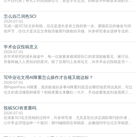
它不仅代表了研究工作的国际认可，更是学术交流、职称晋升和获取资源的关键
凭证。然而，对于许多初学者甚至是有经验的研究者来说，这个过程依然充满挑
战与困惑。从选题立意到投稿回应，每一步都需要精心的策略与扎实的工作。本
怎么自己润色SCI
篇AEIC学术交流中心小编就为大家介绍“发SCI文章”。一、精准定位是成功的第
一步发表SCI文章，首要解决的问题是“投
2026-07-01
完成一篇SCI论文的初稿，仅仅是漫长发表之路的第一步。紧随其后的修改与润
色环节，往往才是决定文章能否被期刊接收的关键。许多研究者会选择专业的语
言润色服务，但这并非唯一途径。掌握自我润色的方法与技巧，不仅能提升论文
质量，更能在此过程中深化对学术写作的理解。如何系统、高效地打磨自己的论
学术会议投稿意义
文，使其在语言和学术表达上更符合国际期刊的要求，是每位研究者值得投入学
习的技能。本篇AEIC学术交流中心小编就为大家介
2026-07-01
在学术研究的漫长旅途中，每一位探索者都渴望自己的发现能被看见、被讨论、
并最终融入人类知识的星河。除了在期刊上发表论文，向学术会议投稿是另一个
至关重要且富有活力的环节。它不仅仅是一个提交文稿的动作，更是一扇通往更
广阔学术天地的大门，连接着个体研究与社会网络。本篇AEIC学术交流中心小编
写毕业论文用AI降重怎么操作才合规又能达标？
就为大家介绍“学术会议投稿意义”。一、加速研究成果的传播与反馈学术会议通
常具有周期短、时效性强的特点。相比期刊漫长的
2026-07-01
用PaperPass AI降重，真的能省好多事AI降重到底适合哪些场景用说真的，写过
论文的谁没懂那种痛苦？初稿查重出来飘红一大片，手动改重复改到凌晨两三
点，删了改改了删，重复率还是纹丝不动，截止日期一天天近，整个人都要焦虑
到秃头。这时候靠谱的AI降重真的就是救命稻草，选对工具，半天就能搞定你两
投稿SCI有查重吗
三天都做不完的事。不是所有人都需要用AI降重，但如果你符合下面这些场景，
真的可以试试：初稿写完重复率远超要
2026-07-01
在准备SCI论文投稿的过程中，许多研究者，尤其是初次涉足国际期刊的作者，
心中常会浮现这样一个疑问：期刊编辑部在审稿前，会像国内学位论文审核那
样，先对稿件进行重复率检查吗？这个疑虑关乎学术诚信的底线，也直接影响到
论文的初审通过率。实际上，SCI期刊对重复内容的审查是严谨投稿流程中不可