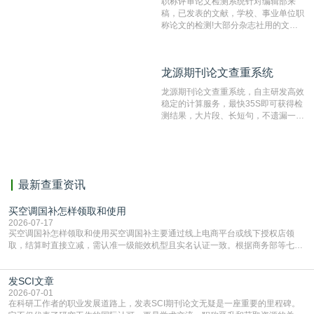
职称评审论文检测系统针对编辑部来
稿，已发表的文献，学校、事业单位职
称论文的检测!大部分杂志社用的文献
抄袭检测系统。可检测抄袭与剽窃、伪
造、篡改、不当署名、一稿多投等学术
不端文献，学术不端论文查重可供期刊
龙源期刊论文查重系统
龙源期刊论文查重系统
编辑部检测来稿和已发表的文献,检测
结果和杂志社一致,已发表过的文章检
龙源期刊论文查重系统，自主研发高效
测时注意填写第一作者,才能排除已发
稳定的计算服务，最快35S即可获得检
表文献复制比。（限制字符数1万）
测结果，大片段、长短句，不遗漏一处
相似，区分论文中的正确引用参考文
献。
最新查重资讯
买空调国补怎样领取和使用
2026-07-17
买空调国补怎样领取和使用买空调国补主要通过线上电商平台或线下授权店领
取，结算时直接立减‌，需认准一级能效机型且实名认证一致。根据商务部等七部
门部署的2026年消费品以旧换新政策，全国统一补贴标准，具体操作如下。‌‌‌哪里
能领到补贴首选‌京东APP‌搜索专属口令(如【家电补贴1637】、【国补立省
发SCI文章
4949】等，口令会随活动更新，以页面显示为准)进入补贴专场。淘宝/天猫也可
复制粘贴【8$FKFGgJq
2026-07-01
在科研工作者的职业发展道路上，发表SCI期刊论文无疑是一座重要的里程碑。