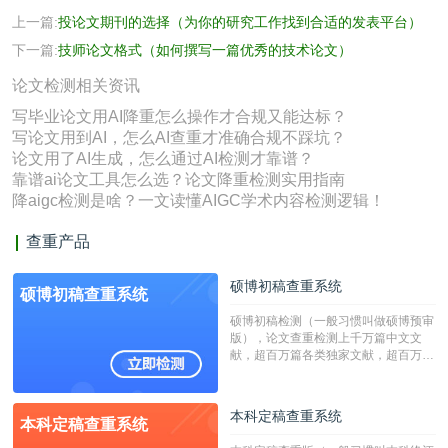
上一篇:
投论文期刊的选择（为你的研究工作找到合适的发表平台）
下一篇:
技师论文格式（如何撰写一篇优秀的技术论文）
论文检测相关资讯
写毕业论文用AI降重怎么操作才合规又能达标？
写论文用到AI，怎么AI查重才准确合规不踩坑？
论文用了AI生成，怎么通过AI检测才靠谱？
靠谱ai论文工具怎么选？论文降重检测实用指南
降aigc检测是啥？一文读懂AIGC学术内容检测逻辑！
查重产品
硕博初稿查重系统
硕博初稿查重系统
硕博初稿检测（一般习惯叫做硕博预审
版），论文查重检测上千万篇中文文
献，超百万篇各类独家文献，超百万港
澳台地区学术文献过千万篇英文文献资
源，数亿个中英文互联网资源是全国高
校用来检测硕博论文的系统，检测范围
本科定稿查重系统
本科定稿查重系统
广，数据来源真实，检测算法合理!本
系统含有（学术库与源码库）。（限制